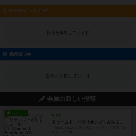
ルール/インスト 0件
投稿を募集しています
掲示板 0件
投稿を募集しています
会員の新しい投稿
レビュー
充実
ドゥームド・バタリオンズ：ASLモジュール11
『Squad Leader』用の追加マップとして発売され
たマップの#9...