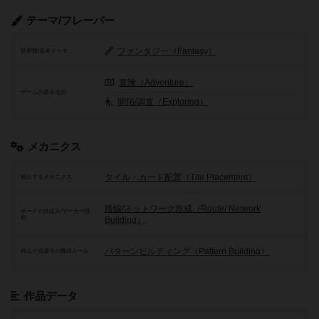
テーマ/フレーバー
ファンタジー（Fantasy）
世界観/基本テーマ
冒険（Adventure）
ゲームの基本目的
開拓/調査（Exploring）
メカニクス
タイル・カード配置（Tile Placement）
頻出するメカニクス
路線/ネットワーク形成（Route/ Network
ボードの仕組み/マーカー移
動
Building）
パターンビルディング（Pattern Building）
得点や資源等の獲得ルール
作品データ