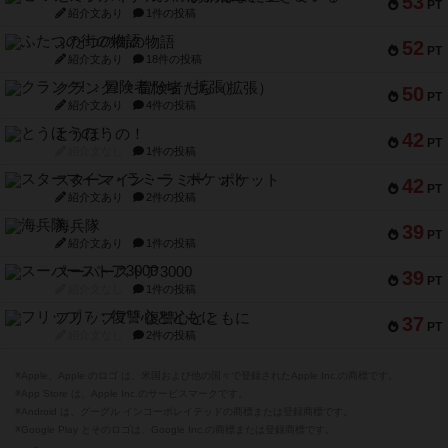
53
PT
紹介文あり
1件の投稿
ふたつの街の物語
52
PT
紹介文あり
18件の投稿
クランク! ：冒険者たち（拡張）
50
PT
紹介文あり
4件の投稿
とうほうの！
42
PT
紹介文なし
1件の投稿
スターマイン・ラミー ポケット
42
PT
紹介文あり
2件の投稿
海兵隊
39
PT
紹介文あり
1件の投稿
スーパーストア3000
39
PT
紹介文なし
1件の投稿
フリップ７：復讐心とともに
37
PT
紹介文なし
2件の投稿
※Apple、Apple のロゴ は、米国および他の国々で登録されたApple Inc.の商標です。
※App Store は、Apple Inc.のサービスマークです。
※Android は、グーグル インコーポレイテッドの商標または登録商標です。
※Google Play とそのロゴは、Google Inc.の商標または登録商標です。