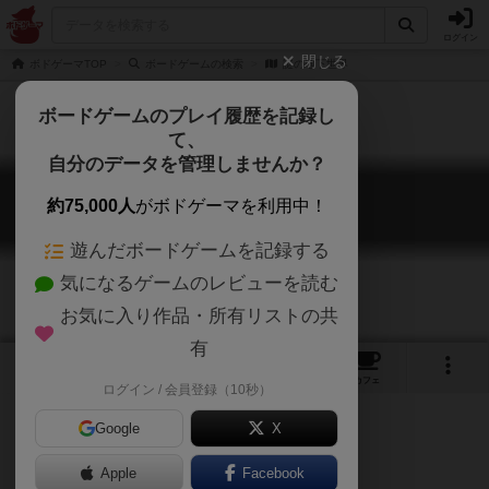
ログイン
閉じる
ボドゲーマTOP
ボードゲームの検索
謎の地下世界
ボードゲームのプレイ履歴を記録し
て、
自分のデータを管理しませんか？
謎の地下世界
約75,000人
がボドゲーマを利用中！
Tajemnicze podziemia
遊んだボードゲームを記録する
気になるゲームのレビューを読む
お気に入り作品・所有リストの共
有
5
5
トップ
画像
動画
レビュー
カフェ
ログイン / 会員登録（10秒）
Google
X
Apple
Facebook