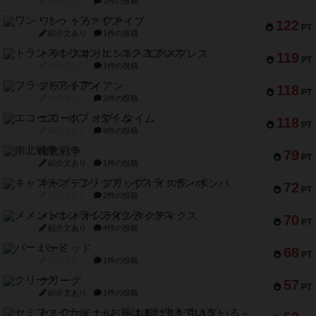
紹介文なし
1件の投稿
ワン・トゥ・ファイブ
122
PT
紹介文あり
1件の投稿
トランスオリエント・エクスプレス
119
PT
紹介文なし
1件の投稿
フラットアイアン
118
PT
紹介文なし
2件の投稿
エコーズ・オブ・タイム
118
PT
紹介文なし
8件の投稿
南北戦争
79
PT
紹介文あり
1件の投稿
キャプテン・フリップ：イスラ・ボンバ
72
PT
紹介文なし
2件の投稿
メメントオンラインタクティクス
70
PT
紹介文あり
4件の投稿
パーミッド
68
PT
紹介文なし
1件の投稿
クリーグ
57
PT
紹介文あり
1件の投稿
セミファイナル ～お前はまだ生きている～