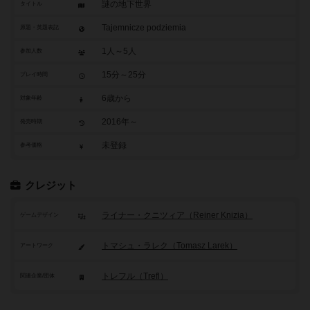
謎の地下世界
タイトル
Tajemnicze podziemia
原題・英題表記
1人～5人
参加人数
15分～25分
プレイ時間
6歳から
対象年齢
2016年～
発売時期
未登録
参考価格
クレジット
ライナー・クニツィア（Reiner Knizia）
ゲームデザイン
トマシュ・ラレク（Tomasz Larek）
アートワーク
トレフル（Trefl）
関連企業/団体