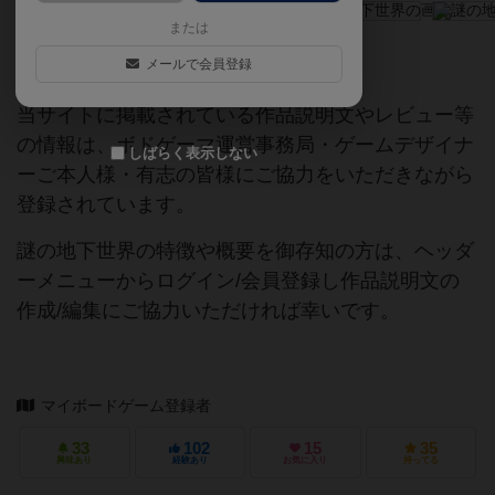
または
メールで会員登録
ご協力ください
当サイトに掲載されている作品説明文やレビュー等
の情報は、ボドゲーマ運営事務局・ゲームデザイナ
しばらく表示しない
ーご本人様・有志の皆様にご協力をいただきながら
登録されています。
謎の地下世界の特徴や概要を御存知の方は、ヘッダ
ーメニューからログイン/会員登録し作品説明文の
作成/編集にご協力いただければ幸いです。
マイボードゲーム登録者
33
102
15
35
興味あり
経験あり
お気に入り
持ってる