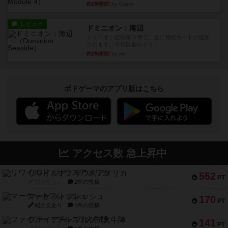
約2時間前
by Chaco
レビュー
ドミニオン：海辺
ドミニオン拡張第３弾で、主に持続カードが追加
されます。今弾以前のドミニ...
約2時間前
by aki
ボドゲーマのアプリ版はこちら
アクセス数 急上昇中
リワイルド：サウスアメリカ
552
PT
紹介文なし
2件の投稿
マーケットフレッシュ
170
PT
紹介文あり
1件の投稿
ファイアー・ブルズ / 火牛陣
141
PT