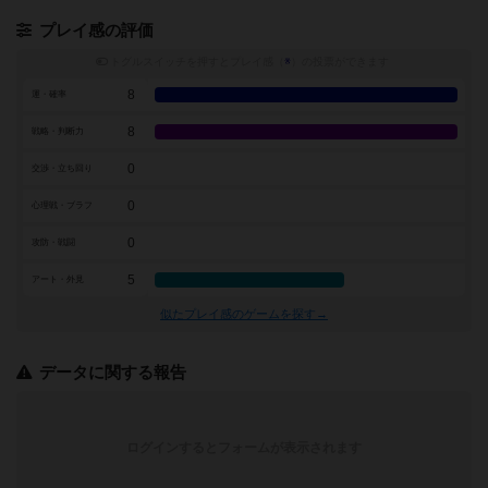
プレイ感の評価
トグルスイッチを押すとプレイ感（
※
）の投票ができます
8
運・確率
8
戦略・判断力
0
交渉・立ち回り
0
心理戦・ブラフ
0
攻防・戦闘
5
アート・外見
似たプレイ感のゲームを探す→
データに関する報告
ログインするとフォームが表示されます