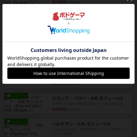
約1時間前
by Chaco
レビュー
ウエスト・オブ・アラメイン：ASLモジュール5
1988年にAvalon Hill社が出版した『West of Ala...
約2時間前
by Chaco
レビュー
ヤンクス：ASLモジュール3
1987年にAvalon Hill社が出版した『Yanks』に付属
のマ...
約2時間前
by Chaco
レビュー
パラトルーパー
1986年にAvalon Hill社が出版した『Paratrooper...
約2時間前
by Chaco
レビュー
ビヨンド・バロー：ASLモジュール1
1985年にAvalon Hill社が出版した『Beyond Valo...
約2時間前
by Chaco
レビュー
パルチザン：ASLモジュール4
『Squad Leader』用の追加マップとして発売され
たマップ#10...