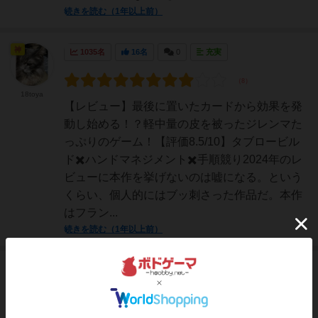
続きを読む（1年以上前）
神
1035名
16名
0
充実
18toya
【レビュー】最後に置いたカードから効果を発
動し始める！？軽中量の皮を被ったジレンマた
っぷりのゲーム！【評価8.5/10】タブロービル
ド✖️ハンドマネジメント✖️手順競り2024年のレ
ビューに本作を挙げないのは嘘になる。という
くらい、個人的にはブッ刺さった作品だ。本作
はフラン...
続きを読む（1年以上前）
神
1097名
9名
1
画像
充実
Bluebear