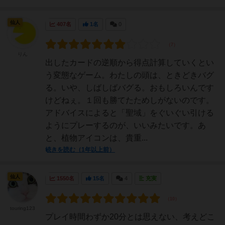
仙人
407名
1名
0
りん
出したカードの逆順から得点計算していくとい
う変態なゲーム。わたしの頭は、ときどきバグ
る。いや、しばしばバグる。おもしろいんです
けどねぇ。１回も勝てたためしがないのです。
アドバイスによると「聖域」をぐいぐい引ける
ようにプレーするのが、いいみたいです。あ
と、植物アイコンは、貴重...
続きを読む（1年以上前）
仙人
1550名
15名
4
充実
touring123
プレイ時間わずか20分とは思えない、考えどこ