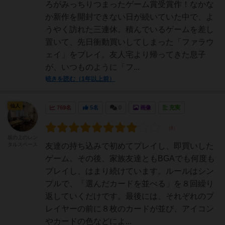
ろがみっちりつまったゲーム賞受賞作！なかな
か新作を開封できない日が続いていた中で、よ
うやく訪れた三連休。積んでいるゲームを差し
置いて、先日衝動買いしてしまった「ファラウ
ェイ」をプレイ。友人宅より帰ってきた息子
が、いつものように「フ...
続きを読む（1年以上前）
仙人
769名
5名
0
画像
充実
坂の上のレン
タルスペース
友達の持ち込みで初めてプレイし、即買いした
ゲーム。その後、家族友達ともBGAでも何度も
プレイし、はまり続けています。ルールはシン
プルで、「選んだカードを並べる」を８回繰り
返していくだけです。最後には、それぞれのプ
レイヤーの前に８枚のカードが並び、アイコン
やカードの色などによ...