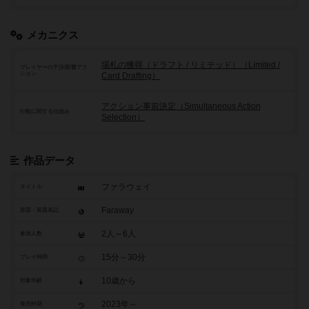
メカニクス
場札の獲得（ドラフト / リミテッド）（Limited /
プレイヤーの干渉/影響アク
ション
Card Drafting）
アクション事前決定（Simultaneous Action
行動に関する仕組み
Selection）
作品データ
ファラウェイ
タイトル
Faraway
原題・英題表記
2人～6人
参加人数
15分～30分
プレイ時間
10歳から
対象年齢
2023年～
発売時期