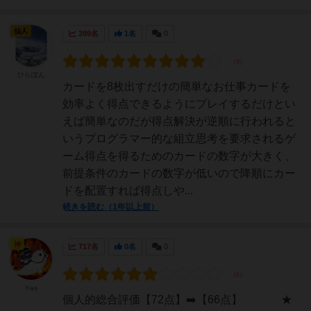
仙人
399名
1名
0
ひらぽん
カードを8枚出すだけの簡単なお仕事カードを
効率よく得点できるようにプレイするだけとい
えば簡単なのだが得点解決が逆順に行われると
いうプログラマー的な組立思考を要求されるゲ
ーム得点を得るためのカードの数字が大きく、
前提条件のカードの数字が低いので降順にカー
ドを配置すれば得点しや...
続きを読む（1年以上前）
神
717名
0名
0
has
個人的総合評価【72点】➡️【66点】 ★