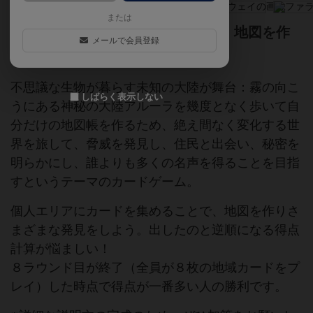
または
不思議な生物が暮らす未知の大陸。地図を作
メールで会員登録
りさまざまな発見をしよう。
不思議な生物が暮らす未知の大陸が舞台：霧の向こ
しばらく表示しない
うにある神秘の大陸アルーラを幾度となく歩いて自
分だけの地図帳を作るため、絶え間なく変化する世
界を旅して、脅威を発見し、住民と出会い、秘密を
明らかにし、誰よりも多くの名声を得ることを目指
すというテーマのカードゲーム。
個人エリアにカードを集めることで、地図を作りさ
まざまな発見をしよう。出したのと逆順になる得点
計算が悩ましい！
８ラウンド目が終了（全員が８枚の地域カードをプ
レイ）した時点で得点が一番多い人の勝利です。