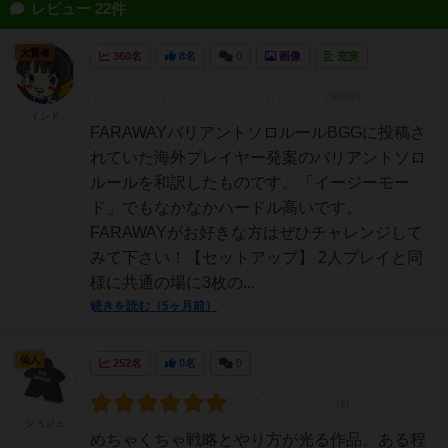
レビュー 22件
大賢者
360名
8名
0
画像
充実
イシド
FARAWAYバリアントソロルールBGGに投稿さ
れていた海外プレイヤー発案のバリアントソロ
ルールを和訳したものです。「イージーモー
ド」でもなかなかハードル高いです。
FARAWAYがお好きな方はぜひチャレンジして
みて下さい！【セットアップ】 2人プレイと同
様に共通の場に3枚の...
続きを読む（5ヶ月前）
仙人
252名
0名
0
ジョジョ
めちゃくちゃ戦略とやり方が光る作品。ある程