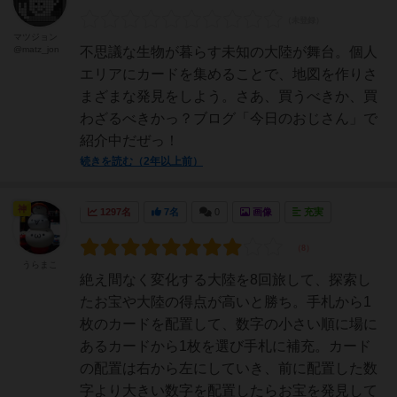
マツジョン
@matz_jon
不思議な生物が暮らす未知の大陸が舞台。個人
エリアにカードを集めることで、地図を作りさ
まざまな発見をしよう。さあ、買うべきか、買
わざるべきかっ？ブログ「今日のおじさん」で
紹介中だぜっ！
続きを読む（2年以上前）
神
1297名
7名
0
画像
充実
うらまこ
絶え間なく変化する大陸を8回旅して、探索し
たお宝や大陸の得点が高いと勝ち。手札から1
枚のカードを配置して、数字の小さい順に場に
あるカードから1枚を選び手札に補充。カード
の配置は右から左にしていき、前に配置した数
字より大きい数字を配置したらお宝を発見して