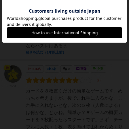
神秘的な土地を探検し、そこの不思議な住民た
ちとうまく交流することで勝利点を得るのがテ
ーマのカードゲーム。発表後の評価は高く、
2023年、2024年にミープルチョイス賞やゴー
ルデンギーク賞などにノミネートされ、フラン
スの年間ゲーム大賞を受賞しました。この評価
ならハズレはあるま...
続きを読む（1年以上前）
神
516名
3名
0
画像
充実
atckt
カードを８枚置くだけの簡単なゲームです。め
っちゃ考えますが。後でこれ手に入るかな。こ
れ手に入れないとな。次の５枚（人数による）
は何かな、とかね。簡単か？▼ゲームの概要カ
ードを３枚配ったらスタートです。まず、テー
ブルに人数＋１枚、表を向けて山札からめくり