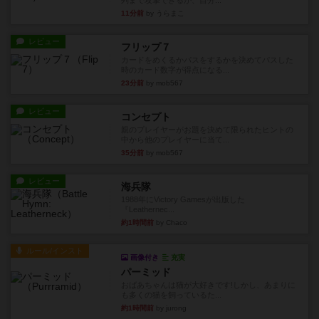
11分前
by うらまこ
レビュー
フリップ７
カードをめくるかパスをするかを決めてパスした
時のカード数字が得点になる...
23分前
by mob567
レビュー
コンセプト
親のプレイヤーがお題を決めて限られたヒントの
中から他のプレイヤーに当て...
35分前
by mob567
レビュー
海兵隊
1988年にVictory Gamesが出版した
『Leathernec...
約1時間前
by Chaco
ルール/インスト
画像付き
充実
パーミッド
おばあちゃんは猫が大好きです!しかし、あまりに
も多くの猫を飼っているた...
約1時間前
by jurong