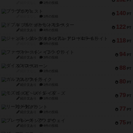
PT
紹介文なし
1件の投稿
ブラヴェスト
140
PT
紹介文なし
1件の投稿
ドブル：ポケットモンスター
122
PT
紹介文あり
4件の投稿
ジャンヌ・ダルク-オルレアン ドロー＆ライト
118
PT
紹介文なし
5件の投稿
ファースト・イン・フライト
94
PT
紹介文あり
3件の投稿
ダイススローン
88
PT
紹介文なし
1件の投稿
ガルフストライク
80
PT
紹介文あり
1件の投稿
モズビ－ズ・レイダ－ズ
79
PT
紹介文あり
1件の投稿
リー対グラント
77
PT
紹介文あり
1件の投稿
ブレーキング・アウェイ
75
PT
紹介文あり
4件の投稿