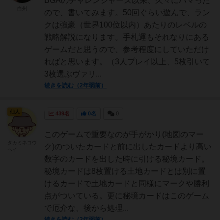
BGAのチャレンジャーズ以来、久々にハマった
白州
ので、書いてみます。50回ぐらい遊んで、ラン
クは強豪（世界100位以内）あたりのレベルの
戦略解説になります。手札運もそれなりにある
ゲームだと思うので、参考程度にしていただけ
ればと思います。（3人プレイ以上、5枚引いて
3枚選ぶヴァリ...
続きを読む（2年弱前）
仙人
439名
0名
0
このゲームで重要なのが手がかり(地図のマー
タカミネコウ
ク)のついたカードと前に出したカードより高い
ヘイ
数字のカードを出した時に引ける秘境カード。
秘境カードは8枚置ける土地カードとは別に置
けるカードで土地カードと同様にマークや勝利
点がついている。更に秘境カードはこのゲーム
で厄介な、後から処理...
続きを読む（2年弱前）