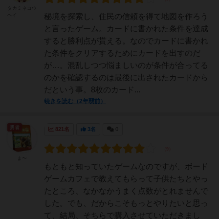
タカミネコウ
ヘイ
秘境を探索し、住民の信頼を得て地図を作ろう
と言ったゲーム。カードに書かれた条件を達成
すると勝利点が貰える。なのでカードに書かれ
た条件をクリアするためにカードを出すのだ
が…。混乱しつつ悩ましいのが条件が合ってる
のかを確認するのは最後に出されたカードから
だという事。8枚のカード...
続きを読む（2年弱前）
勇者
821名
3名
0
ま〜
もともと知っていたゲームなのですが、ボード
ゲームカフェで教えてもらって子供たちとやっ
たところ、なかなかうまく点数がとれませんで
した。でも、だからこそもっとやりたいと思っ
て、結局、そちらで購入させていただきまし