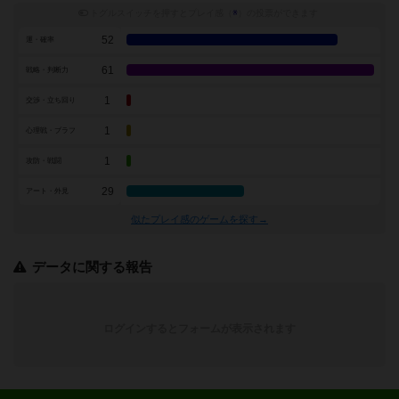
トグルスイッチを押すとプレイ感（
※
）の投票ができます
52
運・確率
61
戦略・判断力
1
交渉・立ち回り
1
心理戦・ブラフ
1
攻防・戦闘
29
アート・外見
似たプレイ感のゲームを探す→
データに関する報告
ログインするとフォームが表示されます