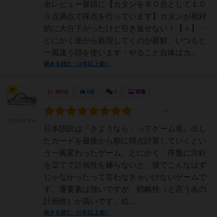
全レビュー冒頭に【カタンを８０点として１０
０点満点で採点を行っています】カタンが相対
的に大分下がったけど引き返せない！【＋】・
とにかく逆から処理してくのが新鮮、いつもと
一風違う頭を使います・やること自体はカ...
続きを読む（1年以上前）
神
466名
0名
0
画像
はぐれメタル
日本語訳は「さようなら」ってゲーム名。出し
たカードを最後から順に得点計算していくとい
う一風変わったゲーム。とにかく、序盤に方針
を立てて計画性を練らないと、後でこんなはず
じゃなかったって言わなきゃいけないゲームで
す。運要素は強いですが、戦略性（と言う名の
計画性）が高いです。絵...
続きを読む（1年以上前）