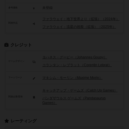
未登録
参考価格
ファラウェイ：地下世界より（拡張）（2024年）
関連作品
ファラウェイ：流星の祝祭（拡張）（2025年）
クレジット
ヨハネス・グーピー（Johannes Goupy）
ゲームデザイン
コランタン・レブラット（Corentin Lebrat）
マキシム・モーリン（Maxime Morin）
アートワーク
キャッチアップ・ゲームズ（Catch Up Games）
関連企業/団体
パンダザウルス ゲームズ（Pandasaurus
Games）
レーティング