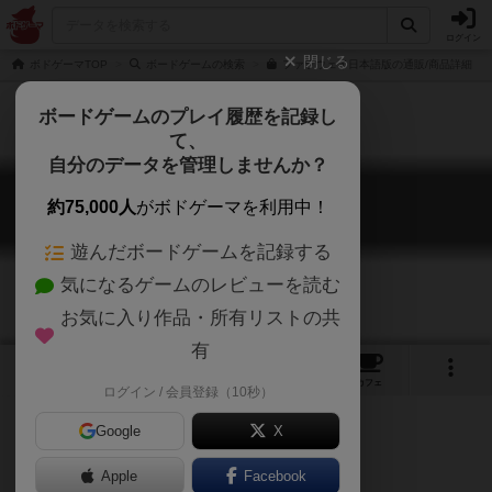
ログイン
閉じる
ボドゲーマTOP
ボードゲームの検索
ファラウェイ日本語版の通販/商品詳細
ボードゲームのプレイ履歴を記録し
て、
自分のデータを管理しませんか？
ファラウェイ
約75,000人
がボドゲーマを利用中！
Faraway
遊んだボードゲームを記録する
気になるゲームのレビューを読む
お気に入り作品・所有リストの共
有
6
22
135
トップ
画像
動画
レビュー
カフェ
ログイン / 会員登録（10秒）
Google
X
Apple
Facebook