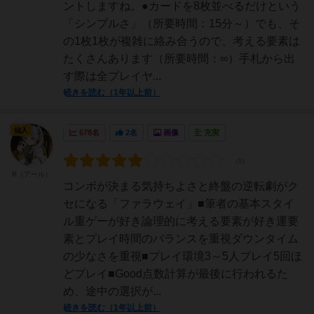
ントしますね。●カードを8枚並べるだけという
「シンプルさ」（所要時間：15分～）でも、そ
の1枚1枚が複雑に絡み合うので、考える要素は
たくさんあります（所要時間：∞）手札から出
す際は全プレイヤ...
続きを読む（1年以上前）
仙人
678名
2名
画像
充実
R（アール）
コンボが決まる気持ちよさと終盤の逆転劇がク
セになる「ファラウェイ」■筆者の基本スタイ
ル重ゲーが好き論理的に考える要素が好き運要
素とプレイ時間のバランスを重視ダウンタイム
の少なさを重視■プレイ環境3～5人プレイ5回ほ
どプレイ■Good点数計算が最後に行われるた
め、途中の選択が...
続きを読む（1年以上前）