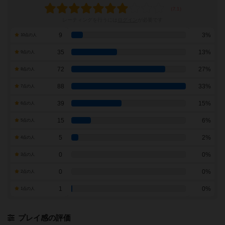
レーティングを行うには
ログイン
が必要です
9
3%
10点の人
35
13%
9点の人
72
27%
8点の人
88
33%
7点の人
39
15%
6点の人
15
6%
5点の人
5
2%
4点の人
0
0%
3点の人
0
0%
2点の人
1
0%
1点の人
プレイ感の評価