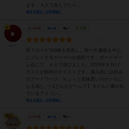
ます。４人で遊んでたら...
続きを読む（2年弱前）
神
574名
4名
0
充実
おとん
星７ボドゲ300種を所有し、軽〜中量級を中心
にプレイするゲーマーの感想です。ボードゲー
ム会にて、４人で遊びました。2024年８月(イ
ラストが独特のテイストです。個人的には好み
のアートワーク。ちょっと気味悪いのがクセに
なる感じ。)【どんなゲーム？】タイルに書かれ
ているアイコン...
続きを読む（2年弱前）
仙人
474名
1名
0