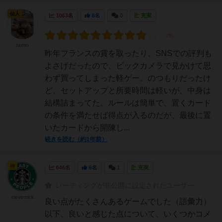
仙人
1063名
8名
0
充実
tamio
昨年フランスの賞を取ったり、SNSでの評判も
よさげだったので、ビックカメラで見かけて思
わず買ってしまった軽ゲー。のつもりだったけ
ど、セットアップと所要時間は軽いが、中身は
結構詰まってた。ルールは簡単で、置くカード
の条件を満たせば得点が入るのだが、最後に置
いたカードから開陳し...
続きを読む（約1年前）
神
646名
6名
1
充実
レーティングが非公開に設定されたユーザー
clevertrick
良い点がたくさんあるゲームでした（語彙力）
以下、良いと感じた点について、いくつかコメ