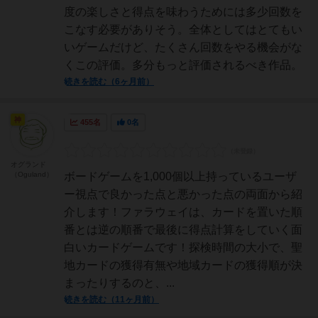
度の楽しさと得点を味わうためには多少回数を
こなす必要がありそう。全体としてはとてもい
いゲームだけど、たくさん回数をやる機会がな
くこの評価。多分もっと評価されるべき作品。
続きを読む（6ヶ月前）
神
455名
0名
オグランド
（Oguland）
ボードゲームを1,000個以上持っているユーザ
ー視点で良かった点と悪かった点の両面から紹
介します！ファラウェイは、カードを置いた順
番とは逆の順番で最後に得点計算をしていく面
白いカードゲームです！探検時間の大小で、聖
地カードの獲得有無や地域カードの獲得順が決
まったりするのと、...
続きを読む（11ヶ月前）