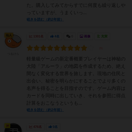
た。購入してみてからすでに何度も繰り返しや
っていますが、うまくいっ...
続きを読む（約2年前）
仙人
1301名
4名
0
画像
充実
つるけら
軽量級ゲームの新定番概要プレイヤーは神秘の
大陸「アルーラ」の地図を作成するため、絶え
間なく変化する世界を旅します。現地の住民と
出会い、秘密を明らかにすることでより多くの
名声を得ることを目指すのです。ゲーム内容は
カードを同時に出していき、それを参照に得点
計算をおこなうというも...
続きを読む（約2年前）
神
476名
0名