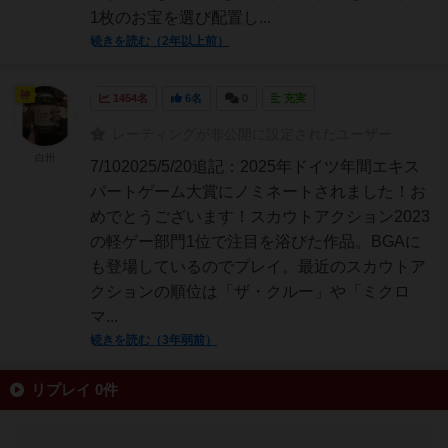
1枚のお宝を選び配置し...
続きを読む（2年以上前）
神
1454名
6名
0
充実
レーティングが非公開に設定されたユーザー
白州
7/102025/5/20追記：2025年ドイツ年間エキス
パートゲーム大賞にノミネートされました！お
めでとうございます！スカウトアクション2023
の軽ゲー部門1位で注目を浴びた作品。BGAに
も登場しているのでプレイ。最近のスカウトア
クションの順位は「ザ・クルー」や「ミクロ
マ...
続きを読む（3年弱前）
リプレイ 0件