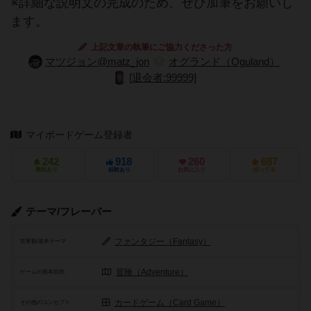
※詳細な説明文の完成のため、ぜひ加筆をお願いし
ます。
上記文章の執筆にご協力くださった方
マツジョン@matz_jon
オグランド（Oguland）
[退会者:99999]
マイボードゲーム登録者
242
918
260
687
興味あり
経験あり
お気に入り
持ってる
テーマ/フレーバー
ファンタジー（Fantasy）
世界観/基本テーマ
冒険（Adventure）
ゲームの基本目的
カードゲーム（Card Game）
その他のコンセプト