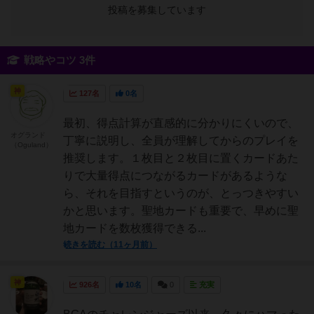
投稿を募集しています
戦略やコツ 3件
神
127名
0名
最初、得点計算が直感的に分かりにくいので、
オグランド
丁寧に説明し、全員が理解してからのプレイを
（Oguland）
推奨します。１枚目と２枚目に置くカードあた
りで大量得点につながるカードがあるような
ら、それを目指すというのが、とっつきやすい
かと思います。聖地カードも重要で、早めに聖
地カードを数枚獲得できる...
続きを読む（11ヶ月前）
神
926名
10名
0
充実