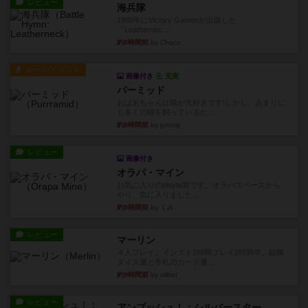
レビュー
海兵隊
1988年にVictory Gamesが出版した
『Leathernec...
約8時間前
by Chaco
ルール/インスト
画像付き
充実
パーミッド
おばあちゃんは猫が大好きです!しかし、あまりに
も多くの猫を飼っているた...
約8時間前
by jurong
レビュー
画像付き
オラパ・マイン
お気に入りのplayte製です。オラパスペースから
やり、気に入りました...
約9時間前
by くみ
レビュー
マーリン
４人プレイ。インスト1時間プレイ2時間半。結構
ダイス運と手札のカード運...
約9時間前
by oliber
レビュー
アンブッシュ！：シルバースター