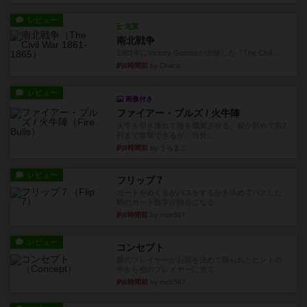
レビュー
充実
南北戦争
1983年にVictory Gamesが出版した『The Civil ...
約6時間前
by Chaco
レビュー
画像付き
ファイアー・ブルズ / 火牛陣
火牛を引き連れて敵を殲滅させる。縦か斜めで前2
列まで攻撃できるが、自分...
約8時間前
by うらまこ
レビュー
フリップ７
カードをめくるかパスをするかを決めてパスした
時のカード数字が得点になる...
約8時間前
by mob567
レビュー
コンセプト
親のプレイヤーがお題を決めて限られたヒントの
中から他のプレイヤーに当て...
約8時間前
by mob567