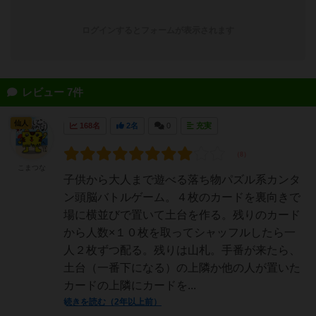
ログインするとフォームが表示されます
レビュー 7件
仙人
168名
2名
0
充実
こまつな
子供から大人まで遊べる落ち物パズル系カンタ
ン頭脳バトルゲーム。４枚のカードを裏向きで
場に横並びで置いて土台を作る。残りのカード
から人数×１０枚を取ってシャッフルしたら一
人２枚ずつ配る。残りは山札。手番が来たら、
土台（一番下になる）の上隣か他の人が置いた
カードの上隣にカードを...
続きを読む（2年以上前）