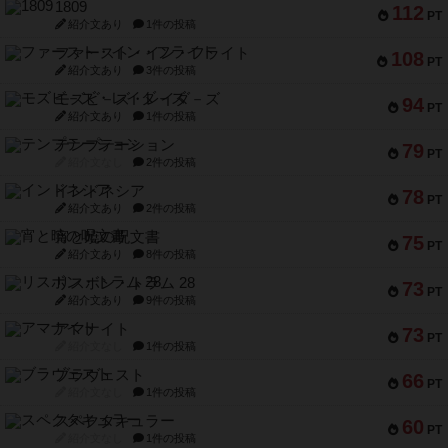
1809
112
PT
紹介文あり
1件の投稿
ファースト・イン・フライト
108
PT
紹介文あり
3件の投稿
モズビ－ズ・レイダ－ズ
94
PT
紹介文あり
1件の投稿
テンプテーション
79
PT
紹介文なし
2件の投稿
インドネシア
78
PT
紹介文あり
2件の投稿
宵と暁の呪文書
75
PT
紹介文あり
8件の投稿
リスボン・トラム 28
73
PT
紹介文あり
9件の投稿
アマナイト
73
PT
紹介文なし
1件の投稿
ブラヴェスト
66
PT
紹介文なし
1件の投稿
スペクタキュラー
60
PT
紹介文なし
1件の投稿