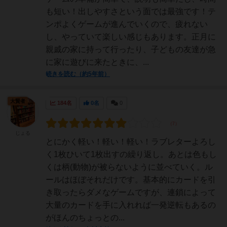
も短い！出しやすさという面では最強です！テ
ンポよくゲームが進んでいくので、疲れない
し、やっていて楽しい感じもあります。正月に
親戚の家に持って行ったり、子どもの友達が急
に家に遊びに来たときに、...
続きを読む（約5年前）
大賢者
184名
0名
0
じょる
とにかく軽い！軽い！軽い！ラブレターよろし
く1枚ひいて1枚出すの繰り返し。あとは色もし
くは柄(動物)が被らないように並べていく。ル
ールはほぼそれだけです。基本的にカードを引
き取ったらダメなゲームですが、連鎖によって
大量のカードを手に入れれば一発逆転もあるの
がほんのちょっとの...