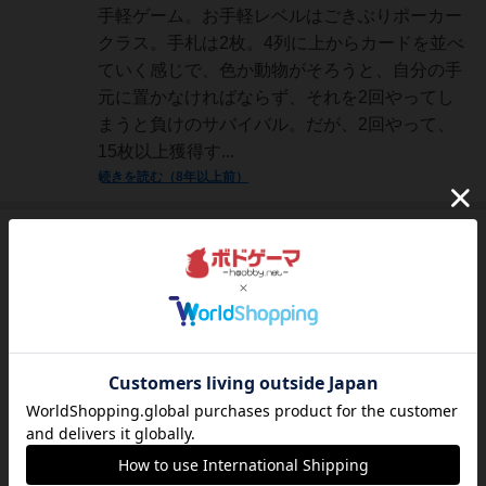
手軽ゲーム。お手軽レベルはごきぶりポーカー
クラス。手札は2枚。4列に上からカードを並べ
ていく感じで、色か動物がそろうと、自分の手
元に置かなければならず、それを2回やってし
まうと負けのサバイバル。だが、2回やって、
15枚以上獲得す...
続きを読む（8年以上前）
神
305名
0名
充実
Nobuaki
Katou
所謂、落ちゲーをカードゲームにした内容のゲ
ームです。小３の息子と２人で対戦しました
が、ルールは簡単でインストは３分程度で、直
ぐに実戦に入れました。カードの種類は、色が
青、赤、黄色の３種類で、絵柄が蛇、フクロ
ウ、猫の３種類で、それぞれ５枚ずつの計４５
枚でプレイします。まず、プ...