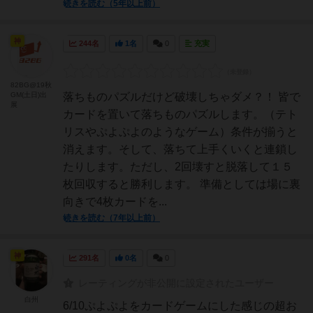
続きを読む（5年以上前）
神
244名
1名
0
充実
82BG@19秋
GM(土日)出
落ちものパズルだけど破壊しちゃダメ？！ 皆で
展
カードを置いて落ちものパズルします。（テト
リスやぷよぷよのようなゲーム）条件が揃うと
消えます。そして、落ちて上手くいくと連鎖し
たりします。ただし、2回壊すと脱落して１５
枚回収すると勝利します。 準備としては場に裏
向きで4枚カードを...
続きを読む（7年以上前）
神
291名
0名
0
レーティングが非公開に設定されたユーザー
白州
6/10ぷよぷよをカードゲームにした感じの超お