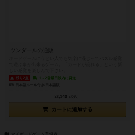
ツンダールの通販
ボードゲームにうとい人でも気楽に混じってパズル感覚
で遊ぶ事が出来るゲーム。「カードが崩れる」という新
しい感覚を楽しんで下さい。
残り2点
1～2営業日以内に発送
日本語ルール付き/日本語版
2,140
¥
（税込）
カートに追加する
マイボードゲーム登録者