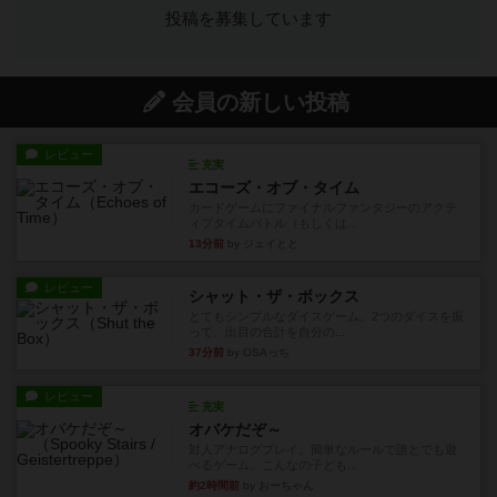
投稿を募集しています
会員の新しい投稿
レビュー
充実
エコーズ・オブ・タイム
カードゲームにファイナルファンタジーのアクテ
ィブタイムバトル（もしくは...
13分前
by ジェイとと
レビュー
シャット・ザ・ボックス
とてもシンプルなダイスゲーム。2つのダイスを振
って、出目の合計を自分の...
37分前
by OSAっち
レビュー
充実
オバケだぞ～
対人アナログプレイ。簡単なルールで誰とでも遊
べるゲーム。こんなの子ども...
約2時間前
by おーちゃん