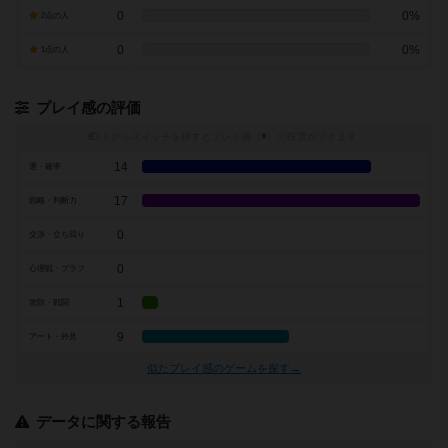
0
0%
2点の人
0
0%
1点の人
プレイ感の評価
トグルスイッチを押すとプレイ感（
※
）の投票ができます
14
運・確率
17
戦略・判断力
0
交渉・立ち回り
0
心理戦・ブラフ
1
攻防・戦闘
9
アート・外見
似たプレイ感のゲームを探す→
データに関する報告