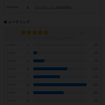
グランディング（Grounding）
関連企業/団体
レーティング
レーティングを行うには
ログイン
が必要です
0
0%
10点の人
1
2%
9点の人
3
7%
8点の人
9
21%
7点の人
7
17%
6点の人
14
33%
5点の人
8
19%
4点の人
0
0%
3点の人