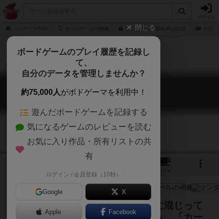
ログイン
閉じる
ボドゲーマTOP
ボードゲームの検索
ツンダールの通販/商品詳細
作品デ
ボードゲームのプレイ履歴を記録し
て、
自分のデータを管理しませんか？
ツンダール
約75,000人
がボドゲーマを利用中！
Tsundaru
遊んだボードゲームを記録する
気になるゲームのレビューを読む
お気に入り作品・所有リストの共
有
4
7
35
トップ
画像
動画
レビュー
カフェ
ログイン / 会員登録（10秒）
Google
X
ボードゲームにうとい人でも気楽に混じって
Apple
Facebook
パズル感覚で遊ぶ事が出来るゲーム。「カー