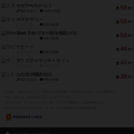
スモールワールド
59
PT
紹介文あり
13件の投稿
ギャンブラー
58
PT
紹介文なし
2件の投稿
Bitter End ブタペスト救出作戦
52
PT
紹介文なし
1件の投稿
ラピード
46
PT
紹介文なし
1件の投稿
ザ・フラッフィー・ライト
44
PT
紹介文なし
0件の投稿
ふたつの城の物語
39
PT
紹介文あり
6件の投稿
※Apple、Apple のロゴ は、米国および他の国々で登録されたApple Inc.の商標です。
※App Store は、Apple Inc.のサービスマークです。
※Android は、グーグル インコーポレイテッドの商標または登録商標です。
※Google Play とそのロゴは、Google Inc.の商標または登録商標です。