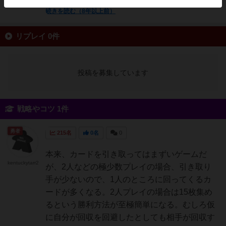
続きを読む（8年以上前）
リプレイ 0件
投稿を募集しています
戦略やコツ 1件
勇者
215名
0名
0
本来、カードを引き取ってはまずいゲームだ
kentuckytarr2
が、2人などの極少数プレイの場合、引き取り
手が少ないので、1人のところに回ってくるカ
ードが多くなる。2人プレイの場合は15枚集め
るという勝利方法が至極簡単になる。むしろ仮
に自分が回収を回避したとしても相手が回収す