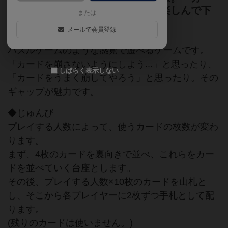
ドが崩れる」という新しい感覚を楽しんで下
または
さい。
メールで会員登録
パズルゲームのような感覚で遊べるゲームです。
「カードを崩さないようにしよう...」と思ったり、
しばらく表示しない
「カードをうまく崩してやろう」と思ったり。その
ギャップが魅力です。
◆じゅんび
プレイする人数によって、使うカードの枚数が変わ
ります。
まず、4枚のカードを裏向きで並べ、これらをカー
ドを並べていく台座とします。
その後、プレイする人数×10枚のカードを山札と
し、そこから各プレイヤーに2枚ずつ手札として配
ります。
(残りのカードは使いません。)