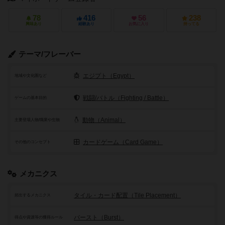
78
416
56
238
興味あり
経験あり
お気に入り
持ってる
テーマ/フレーバー
エジプト（Egypt）
地域や文化圏など
戦闘/バトル（Fighting / Battle）
ゲームの基本目的
動物（Animal）
主要登場人物/職業や生物
カードゲーム（Card Game）
その他のコンセプト
メカニクス
タイル・カード配置（Tile Placement）
頻出するメカニクス
バースト（Burst）
得点や資源等の獲得ルール