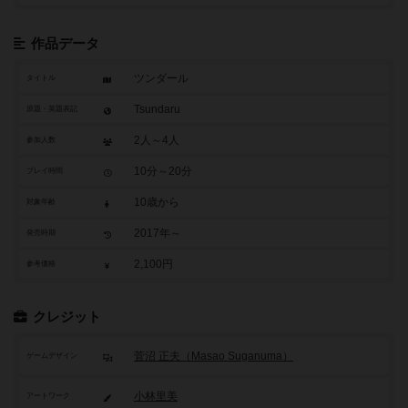
作品データ
ツンダール
タイトル
Tsundaru
原題・英題表記
2人～4人
参加人数
10分～20分
プレイ時間
10歳から
対象年齢
2017年～
発売時期
2,100円
参考価格
クレジット
菅沼 正夫（Masao Suganuma）
ゲームデザイン
小林里美
アートワーク