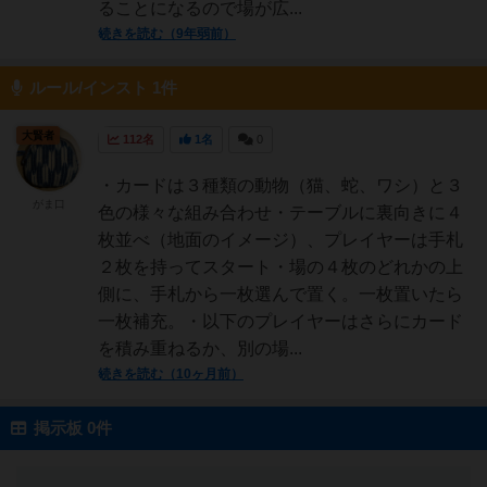
ることになるので場が広...
続きを読む（9年弱前）
ルール/インスト 1件
大賢者
112名
1名
0
・カードは３種類の動物（猫、蛇、ワシ）と３
がま口
色の様々な組み合わせ・テーブルに裏向きに４
枚並べ（地面のイメージ）、プレイヤーは手札
２枚を持ってスタート・場の４枚のどれかの上
側に、手札から一枚選んで置く。一枚置いたら
一枚補充。・以下のプレイヤーはさらにカード
を積み重ねるか、別の場...
続きを読む（10ヶ月前）
掲示板 0件