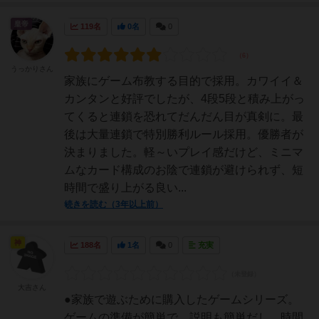
皇帝
119名
0名
0
うっかりさん
家族にゲーム布教する目的で採用。カワイイ＆
カンタンと好評でしたが、4段5段と積み上がっ
てくると連鎖を恐れてだんだん目が真剣に。最
後は大量連鎖で特別勝利ルール採用。優勝者が
決まりました。軽～いプレイ感だけど、ミニマ
ムなカード構成のお陰で連鎖が避けられず、短
時間で盛り上がる良い...
続きを読む（3年以上前）
神
188名
1名
0
充実
大吉さん
●家族で遊ぶために購入したゲームシリーズ。
ゲームの準備が簡単で、説明も簡単だし、時間