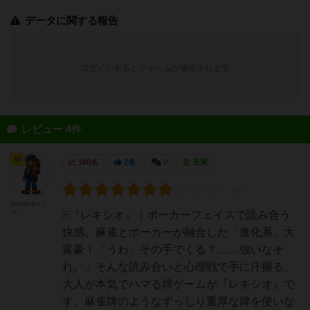
データに関する報告
ログインするとフォームが表示されます
レビュー 4件
神
180名
2名
0
充実
Jampopoノ
ブ
🀄『レキシオ』｜ポーカーフェイスで読み合う
快感。麻雀とポーカーが融合した「進化系」大
富豪！「うわ、その手でくる？……強いなそ
れ。」そんな読み合いと心理戦で手に汗握る、
大人が本気でハマる牌ゲームが『レキシオ』で
す。麻雀牌のようなずっしり重厚な牌を使いな