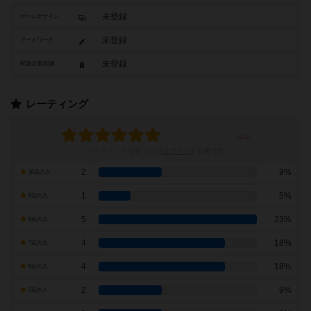
未登録
ゲームデザイン
未登録
アートワーク
未登録
関連企業/団体
レーティング
レーティングを行うには
ログイン
が必要です
2
9%
10点の人
1
5%
9点の人
5
23%
8点の人
4
18%
7点の人
4
18%
6点の人
2
9%
5点の人