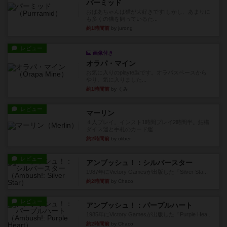
パーミッド
おばあちゃんは猫が大好きです!しかし、あまりに
も多くの猫を飼っているた...
約1時間前
by jurong
レビュー
画像付き
オラパ・マイン
お気に入りのplayte製です。オラパスペースから
やり、気に入りました...
約1時間前
by くみ
レビュー
マーリン
４人プレイ。インスト1時間プレイ2時間半。結構
ダイス運と手札のカード運...
約2時間前
by oliber
レビュー
アンブッシュ！：シルバースター
1987年にVictory Gamesが出版した『Silver Sta...
約2時間前
by Chaco
レビュー
アンブッシュ！：パープルハート
1985年にVictory Gamesが出版した『Purple Hea...
約2時間前
by Chaco