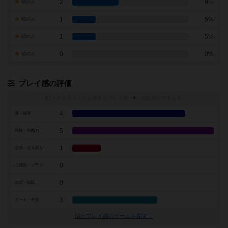
2
9%
4点の人
1
5%
3点の人
1
5%
2点の人
0
0%
1点の人
プレイ感の評価
トグルスイッチを押すとプレイ感（
※
）の投票ができます
4
運・確率
5
戦略・判断力
1
交渉・立ち回り
0
心理戦・ブラフ
0
攻防・戦闘
3
アート・外見
似たプレイ感のゲームを探す→