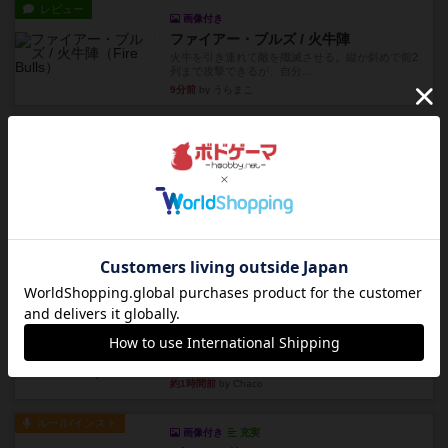
レビュー
画像付き
ファイアー・ブルズ / 火牛陣
火牛を引き連れて敵を殲滅させる。縦か斜めで前2
列まで攻撃できるが、自分...
9分前
by うらまこ
レビュー
フリップ７
カードをめくるかパスをするかを決めてパスした
時のカード数字が得点になる...
22分前
by mob567
レビュー
コンセプト
親のプレイヤーがお題を決めて限られたヒントの
中から他のプレイヤーに当て...
34分前
by mob567
レビュー
海兵隊
1988年にVictory Gamesが出版した
『Leathernec...
約1時間前
by Chaco
ルール/インスト
画像付き
充実