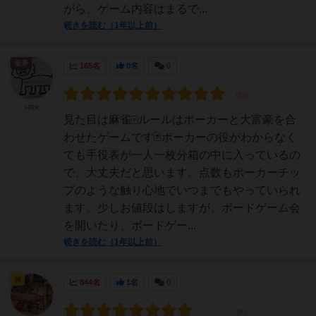
がら、ゲーム内容はまるで...
続きを読む（1年以上前）
皇帝
165名
0名
0
HRK
見た目は麻雀🀄ルールはポーカーと大富豪を合
わせたゲームです🃏ポーカーの役がわからなく
ても手役表が一人一枚分箱の中に入っているの
で、大丈夫だと思います。点数もポーカーチッ
プのような触り心地でいつまでもやっていられ
ます。少しお値段はしますが、ボードゲーム会
を開いたり、ボードゲー...
続きを読む（1年以上前）
神
844名
1名
0