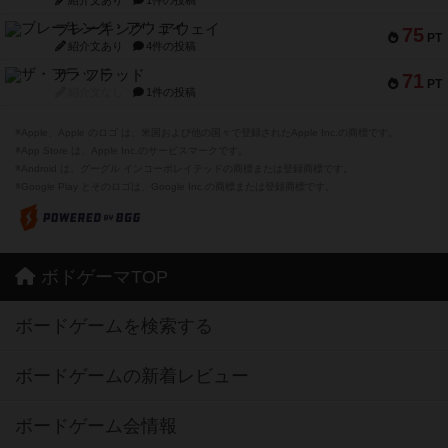
紹介文あり
1件の投稿
ブレーキング・アウェイ
75
PT
紹介文あり
4件の投稿
ザ・フラッド
71
PT
紹介文なし
1件の投稿
※Apple、Apple のロゴ は、米国および他の国々で登録されたApple Inc.の商標です。
※App Store は、Apple Inc.のサービスマークです。
※Android は、グーグル インコーポレイテッドの商標または登録商標です。
※Google Play とそのロゴは、Google Inc.の商標または登録商標です。
ボドゲーマTOP
ボードゲームを検索する
ボードゲームの新着レビュー
ボードゲーム会情報