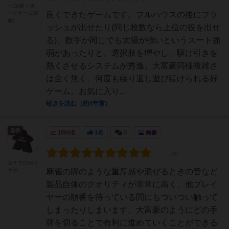
ヒロ(新！ボ
ードゲーム家
良くできたゲームです。フルハウスの後にフラ
族)
ッシュが出せたり(同じ枚数なら上位の役を出せ
る)、数字が同じでも太陽が強いというスート強
弱があったりと、選択肢を増やし、駆け引きを
熱くさせるシステムが秀逸。大富豪同様複雑さ
は全く無く、何度も繰り返し遊び続けられる好
ゲーム。お気に入り...
続きを読む（約4年前）
皇帝
1093名
1名
0
画像
ルチアのボド
ゲ沼
麻雀の牌のような重厚感や混ぜるときの音など
製品自体のクオリティが非常に高く、他プレイ
ヤーの順番を待っている間にもついつい触って
しまったりしまいます。大富豪のようにどの手
牌を切ることで有利に進めていくことができる