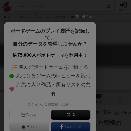
ログイン
閉じる
ボドゲーマTOP
ボードゲームの検索
レキシオ
ボードゲームのプレイ履歴を記録し
て、
自分のデータを管理しませんか？
レキシオ
約75,000人
がボドゲーマを利用中！
Lexio
遊んだボードゲームを記録する
気になるゲームのレビューを読む
お気に入り作品・所有リストの共
有
4
1
4
13
トップ
画像
動画
レビュー
カフェ
ログイン / 会員登録（10秒）
Google
X
麻雀と大富豪とポーカーがコラボした究極の
Apple
Facebook
牌ゲーム！！