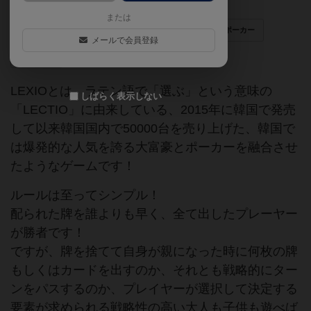
または
パーティーゲーム
韓国
麻雀
ポーカー
メールで会員登録
大富豪
LEXIOとは、ラテン語で「選ぶ」という意味の
しばらく表示しない
「LECTIO」に由来している、2015年に韓国で発売
して以来韓国国内で50000台を売り上げた、韓国で
は爆発的な人気を誇る大富豪とポーカーを融合させ
たようなゲームです！
ルールは至ってシンプル！
配られた牌を誰よりも早く、全て出したプレーヤー
が勝者です！
ですが、牌を捨てて自身が親になった時に何枚の牌
もしくはカードを出すのか、それとも戦略的にター
ンをパスするのか、プレイヤーが選択して決定する
要素が求められる戦略性の高い大人も子供も遊べば