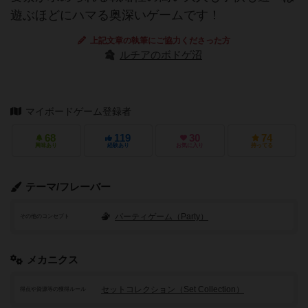
遊ぶほどにハマる奥深いゲームです！
上記文章の執筆にご協力くださった方
ルチアのボドゲ沼
マイボードゲーム登録者
68
119
30
74
興味あり
経験あり
お気に入り
持ってる
テーマ/フレーバー
パーティゲーム（Party）
その他のコンセプト
メカニクス
セットコレクション（Set Collection）
得点や資源等の獲得ルール