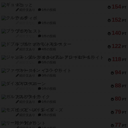
ギョッと
154
PT
紹介文あり
1件の投稿
クルティボ
152
PT
紹介文なし
1件の投稿
ブラヴェスト
140
PT
紹介文なし
1件の投稿
ドブル：ポケットモンスター
122
PT
紹介文あり
4件の投稿
ジャンヌ・ダルク-オルレアン ドロー＆ライト
118
PT
紹介文なし
5件の投稿
ファースト・イン・フライト
94
PT
紹介文あり
3件の投稿
ダイススローン
88
PT
紹介文なし
1件の投稿
ガルフストライク
80
PT
紹介文あり
1件の投稿
モズビ－ズ・レイダ－ズ
79
PT
紹介文あり
1件の投稿
リー対グラント
77
PT