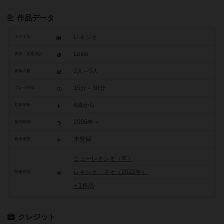
作品データ
レキシオ
タイトル
Lexio
原題・英題表記
2人～5人
参加人数
15分～30分
プレイ時間
8歳から
対象年齢
2005年～
発売時期
未登録
参考価格
ニューレキシオ（年）
レキシオ ネオ（2022年）
関連作品
+ 1作品
クレジット