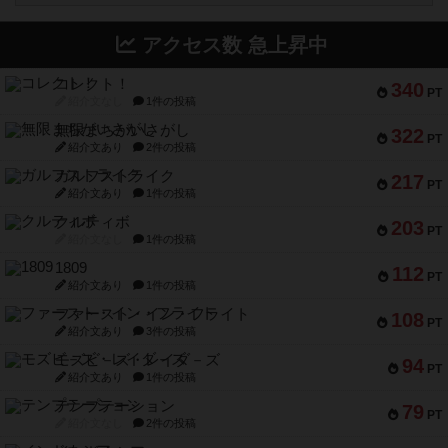
アクセス数 急上昇中
コレクト！
340
PT
紹介文なし
1件の投稿
無限まちがいさがし
322
PT
紹介文あり
2件の投稿
ガルフストライク
217
PT
紹介文あり
1件の投稿
クルティボ
203
PT
紹介文なし
1件の投稿
1809
112
PT
紹介文あり
1件の投稿
ファースト・イン・フライト
108
PT
紹介文あり
3件の投稿
モズビ－ズ・レイダ－ズ
94
PT
紹介文あり
1件の投稿
テンプテーション
79
PT
紹介文なし
2件の投稿