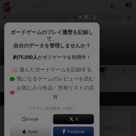
ログイン
閉じる
ボドゲーマTOP
ボードゲームの検索
タウンロクロクの通販/商品詳細
作
ボードゲームのプレイ履歴を記録し
て、
タウンロクロク
自分のデータを管理しませんか？
拡張/関連作品 0件
約75,000人
がボドゲーマを利用中！
遊んだボードゲームを記録する
5
7
55
トップ
画像
動画
レビュー
カフェ
気になるゲームのレビューを読む
お気に入り作品・所有リストの共
有
会員の新しい投稿
ログイン / 会員登録（10秒）
ルール/インスト
画像付き
充実
Google
X
マーケットフレッシュ
目的あなたの店先に農産物の木箱を戦略的に積み
Apple
Facebook
重ねて在庫を最大化し、競合...