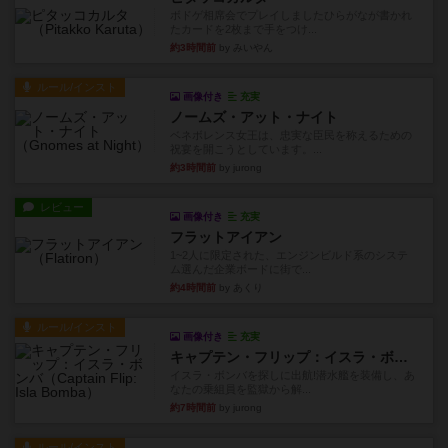
ボドゲ相席会でプレイしましたひらがなが書かれ
たカードを2枚まで手をつけ...
約3時間前
by みいやん
ルール/インスト
画像付き
充実
ノームズ・アット・ナイト
ベネボレンス女王は、忠実な臣民を称えるための
祝宴を開こうとしています。...
約3時間前
by jurong
レビュー
画像付き
充実
フラットアイアン
1~2人に限定された、エンジンビルド系のシステ
ム選んだ企業ボードに街で...
約4時間前
by あくり
ルール/インスト
画像付き
充実
キャプテン・フリップ：イスラ・ボンバ
イスラ・ボンバを探しに出航!潜水艦を装備し、あ
なたの乗組員を監獄から解...
約7時間前
by jurong
ルール/インスト