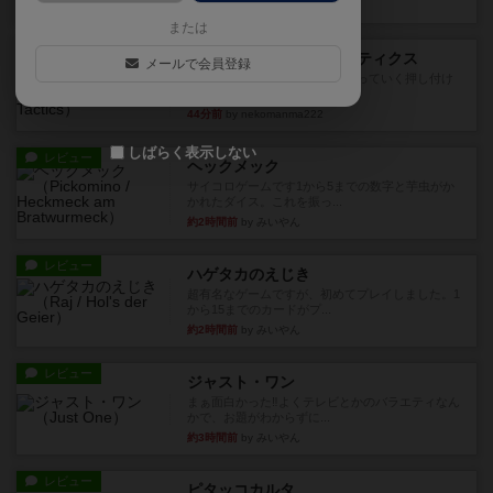
24分前
by jurong
または
レビュー
メメントオンラインタクティクス
メールで会員登録
どんどん物量が増えて大変になっていく押し付け
合いが楽しいゲーム盛り上が...
44分前
by nekomanma222
しばらく表示しない
レビュー
ヘックメック
サイコロゲームです1から5までの数字と芋虫がか
かれたダイス。これを振っ...
約2時間前
by みいやん
レビュー
ハゲタカのえじき
超有名なゲームですが、初めてプレイしました。1
から15までのカードがプ...
約2時間前
by みいやん
レビュー
ジャスト・ワン
まぁ面白かった‼️よくテレビとかのバラエティなん
かで、お題がわからずに...
約3時間前
by みいやん
レビュー
ピタッコカルタ