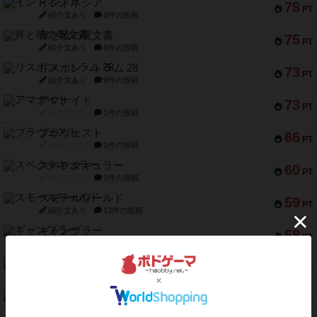
インドネシア
78
PT
紹介文あり
2件の投稿
宵と暁の呪文書
75
PT
紹介文あり
8件の投稿
リスボン・トラム 28
73
PT
紹介文あり
9件の投稿
アマナイト
73
PT
紹介文なし
1件の投稿
ブラヴェスト
66
PT
紹介文なし
1件の投稿
スペクタキュラー
60
PT
紹介文なし
1件の投稿
スモールワールド
59
PT
紹介文あり
13件の投稿
ギャンブラー
58
PT
紹介文なし
2件の投稿
Bitter End ブタペスト救出作戦
52
PT
紹介文なし
1件の投稿
ラピード
46
PT
紹介文なし
1件の投稿