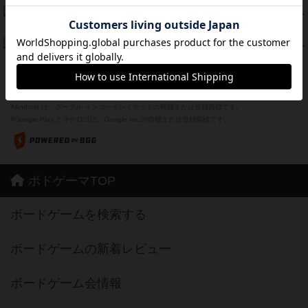
ザ・フラッフィー・ライト
44
PT
紹介文なし
0件の投稿
ふたつの城の物語
39
PT
紹介文あり
6件の投稿
※Apple、Apple のロゴ は、米国および他の国々で登録されたApple Inc.の商標です。
※App Store は、Apple Inc.のサービスマークです。
※Android は、グーグル インコーポレイテッドの商標または登録商標です。
※Google Play とそのロゴは、Google Inc.の商標または登録商標です。
ボドゲーマTOP
ボードゲームを検索する
ボードゲームの新着レビュー
ボードゲーム会情報