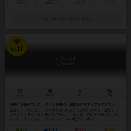
興味あり
経験あり
お気に入り
持ってる
通販の取り扱いがありません
17
No.
ノヴァルナ
Nova Luna
1～4人
30～60分
8歳～
22件
月時計を進めていき、タイルを集め、課題をいち早くクリアしていく
新月がテーマとなり、月の満ち欠けを表した月時計を周り、課題とリ
ソースとなるタイルを集めるゲーム。手番は常に時計の一番後ろに居
るプレイヤーとなり、取りたいタイルの場所まで進み、...
428
1162
313
656