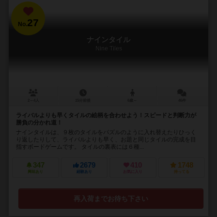
27
No.
ナインタイル
Nine Tiles
2～4人
15分前後
6歳～
46件
ライバルよりも早くタイルの絵柄を合わせよう！スピードと判断力が
勝負の分かれ道！
ナインタイルは、９枚のタイルをパズルのように入れ替えたりひっく
り返したりして、ライバルよりも早く、お題と同じタイルの完成を目
指すボードゲームです。 タイルの裏表には６種...
347
2679
410
1748
興味あり
経験あり
お気に入り
持ってる
再入荷までお待ち下さい