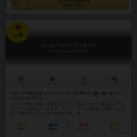
カートに追加する
9,680円（税込）
9
No.
ロッキーロードアラモード
Rocky Road à la Mode
2～4人
20～30分
10歳～
5件
トラックで街をまわってアイスクリームを売ろう！軽く遊べるセット
コレクションゲーム
トラックで街をまわって宣伝をしつつ、並んでくれたお客さんにアイ
スクリームを売っていきます。 アイスクリームを売ると点数がもらえ
て、点数が高いプレイヤーの勝ちです。 移...
18
96
11
58
興味あり
経験あり
お気に入り
持ってる