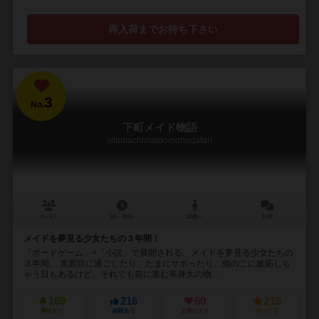
再入荷までお待ち下さい
3
No.
下町メイド物語
sitamachimaidomonogatari
3～6人
60～90分
10歳～
11件
メイドを夢見る少女たちの３年間！
「ボードゲーム」×「小説」で展開される、メイドを夢見る少女たちの
３年間。 真面目に過ごしたり、たまにサボったり…他のこに嫉妬しち
ゃう日もあるけど、それでも前に進む等身大の物...
169
216
60
215
興味あり
経験あり
お気に入り
持ってる