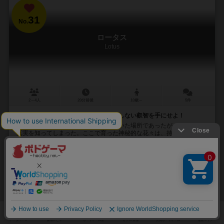
31
No.
ロータス
Lotus
2～4人
20分前後
10歳～
5件
禁断の花園を支配し、永遠の命と果てしない叡智を手にせよ！
蓮園は、長きにわたり秘密とされていた場所であったが、あなたは
真実を知ってしまった。ここで育った神秘的な花々は、持ち主に永遠
の命と果てしない叡智を授けると言われている。 ...
86
205
27
147
興味あり
経験あり
お気に入り
持ってる
再入荷までお待ち下さい