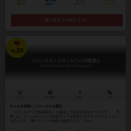
41
184
19
117
興味あり
経験あり
お気に入り
持ってる
再入荷までお待ち下さい
20
No.
コロッセオ / コロッセウムの建築士
Die Baumeister des Colosseum
2～4人
30分前後
10歳～
4件
タイルを移動しコロッセオを建設
コロッセオ（円形闘技場）を建設して得点を得るゲームです。 手
番には、ゲームボード上の執政官コマを移動させてそこのアクション
を行います。隣のマスへの移動は無償ですが、それ...