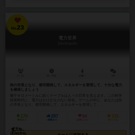
23
No.
電力世界
Electropolis
2～4人
50～70分
12歳～
6件
街の市長となり、都市開発して、エネルギーを管理して、十分な電力
を確保しましょう
幾千キロメートルに続くケーブルは人々の日常を支えます。この科学
技術時代に、電力はかけがえのない存在。ゲームの中に、あなたは街
の市長となり、都市開発して、エネルギーを管理して、...
176
287
64
231
興味あり
経験あり
お気に入り
持ってる
カートに追加する