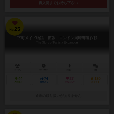
再入荷までお待ち下さい
25
No.
下町メイド物語 拡張 ロンドン同時奪還作戦
Ths Story of Faltisia Expantion
3～6人
60～90分
10歳～
3件
44
74
27
130
興味あり
経験あり
お気に入り
持ってる
通販の取り扱いがありません