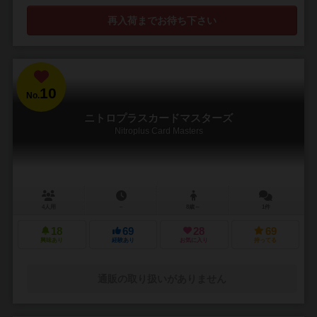
再入荷までお待ち下さい
10
No.
ニトロプラスカードマスターズ
Nitroplus Card Masters
4人用
－
8歳～
1件
18
69
28
69
興味あり
経験あり
お気に入り
持ってる
通販の取り扱いがありません