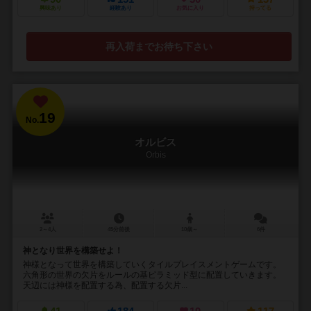
興味あり
経験あり
お気に入り
持ってる
再入荷までお待ち下さい
19
No.
オルビス
Orbis
2～4人
45分前後
10歳～
6件
神となり世界を構築せよ！
神様となって世界を構築していくタイルプレイスメントゲームです。
六角形の世界の欠片をルールの基ピラミッド型に配置していきます。
天辺には神様を配置する為、配置する欠片...