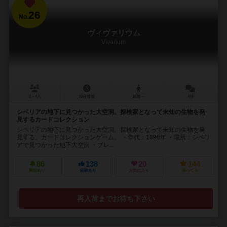
26
No.
ヴィヴァリウム
Vivarium
2～4人
30分前後
10歳～
4件
シベリアの地下に見つかった大空洞。探検家となって未知の生物を発
見するカードコレクション
シベリアの地下に見つかった大空洞。探検家となって未知の生物を発
見する、カードコレクションゲーム。 ・年代：1898年 ・場所：シベリ
アで見つかった地下大空洞 ・プレ...
86
138
20
144
興味あり
経験あり
お気に入り
持ってる
再入荷までお待ち下さい