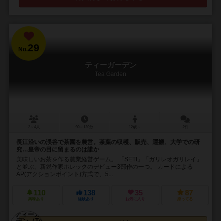
29
No.
ティーガーデン
Tea Garden
2～4人
90～120分
12歳～
2件
長江沿いの渓谷で茶園を農営。茶葉の収穫、販売、運搬、大学での研
究…皇帝の目に留まるのは誰か
美味しいお茶を作る農業経営ゲーム。 「SETI」「ガリレオガリレイ」
と並ぶ、新鋭作家ホレックのデビュー3部作の一つ。 カードによる
AP(アクションポイント)方式で、5...
110
138
35
87
興味あり
経験あり
お気に入り
持ってる