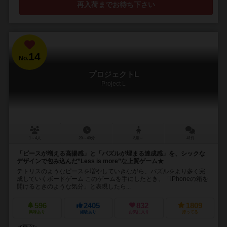
再入荷までお待ち下さい
14
No.
プロジェクトL
Project L
1～4人
20～40分
8歳～
41件
「ピースが増える高揚感」と「パズルが埋まる達成感」を、シックな
デザインで包み込んだ”Less is more”な上質ゲーム★
テトリスのようなピースを増やしていきながら、パズルをより多く完
成していくボードゲーム このゲームを手にしたとき、「iPhoneの箱を
開けるときのような気分」と表現したら...
596
2405
832
1809
興味あり
経験あり
お気に入り
持ってる