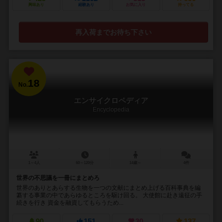
興味あり
経験あり
お気に入り
持ってる
再入荷までお待ち下さい
18
No.
エンサイクロペディア
Encyclopedia
1～4人
60～120分
14歳～
4件
世界の不思議を一冊にまとめろ
世界のありとあらする生物を一つの文献にまとめ上げる百科事典を編
纂する事業の中であらゆるところを駆け回る。 大使館に赴き遠征の手
続きを行き 資金を融資してもらうため...
90
151
30
137