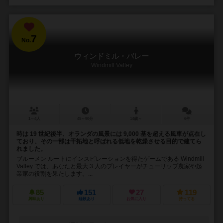
7
No.
ウィンドミル・バレー
Windmill Valley
1～4人
45～90分
14歳～
6件
時は 19 世紀後半、オランダの風景には 9,000 基を超える風車が点在し
ており、その一部は干拓地と呼ばれる低地を乾燥させる目的で建てら
れました。
ブルーメン ルートにインスピレーションを得たゲームである Windmill
Valley では、あなたと最大 3 人のプレイヤーがチューリップ農家や起
業家の役割を果たします。...
85
151
27
119
興味あり
経験あり
お気に入り
持ってる