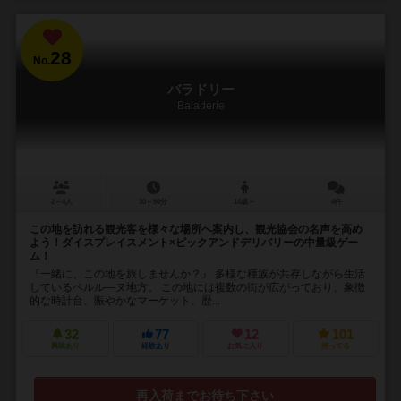
28
No.
バラドリー
Baladerie
2～4人
30～60分
14歳～
4件
この地を訪れる観光客を様々な場所へ案内し、観光協会の名声を高め
よう！ダイスプレイスメント×ピックアンドデリバリーの中量級ゲー
ム！
『一緒に、この地を旅しませんか？』 多様な種族が共存しながら生活
しているペルル―ヌ地方。 この地には複数の街が広がっており、象徴
的な時計台、賑やかなマーケット、歴...
32
77
12
101
興味あり
経験あり
お気に入り
持ってる
再入荷までお待ち下さい