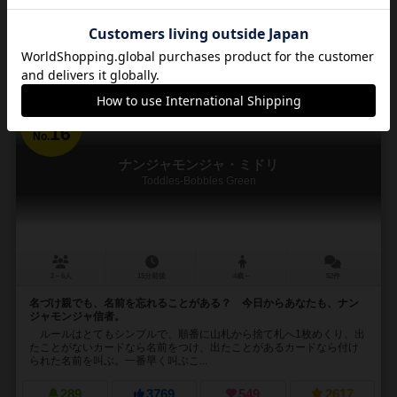
再入荷までお待ち下さい
16
No.
ナンジャモンジャ・ミドリ
Toddles-Bobbles Green
2～6人
15分前後
4歳～
52件
名づけ親でも、名前を忘れることがある？ 今日からあなたも、ナン
ジャモンジャ信者。
ルールはとてもシンプルで、順番に山札から捨て札へ1枚めくり、出
たことがないカードなら名前をつけ、出たことがあるカードなら付け
られた名前を叫ぶ。一番早く叫ぶこ...
289
3769
549
2617