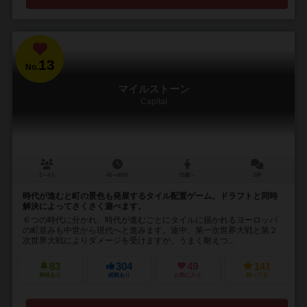
13
No.
マイルストーン
Capital
2～4人
45～60分
10歳～
5件
時代が進むと町の景色も発展するタイル配置ゲーム。ドラフトと同時
解決によってさくさく遊べます。
６つの時代に分かれ、時代が進むごとにタイルに描かれるヨーロッパ
の町並みも中世から現代へと進みます。途中、第一次世界大戦と第２
次世界大戦によりダメージを受けますが、うまく耐えつ...
83
304
49
141
興味あり
経験あり
お気に入り
持ってる