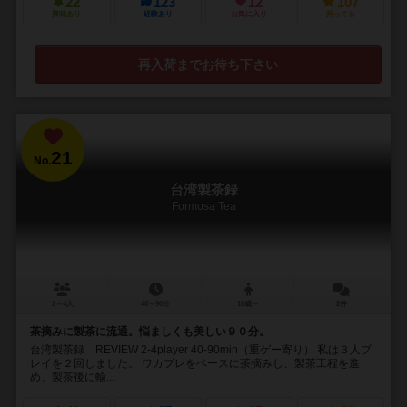
22
123
12
107
興味あり
経験あり
お気に入り
持ってる
再入荷までお待ち下さい
21
No.
台湾製茶録
Formosa Tea
2～4人
40～90分
10歳～
2件
茶摘みに製茶に流通。悩ましくも美しい９０分。
台湾製茶録 REVIEW 2-4player 40-90min（重ゲー寄り） 私は３人プ
レイを２回しました。 ワカプレをベースに茶摘みし、製茶工程を進
め、製茶後に輸...