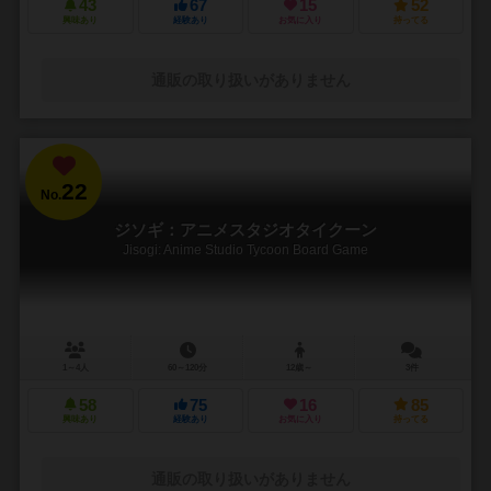
43
67
15
52
興味あり
経験あり
お気に入り
持ってる
通販の取り扱いがありません
22
No.
ジソギ：アニメスタジオタイクーン
Jisogi: Anime Studio Tycoon Board Game
1～4人
60～120分
12歳～
3件
58
75
16
85
興味あり
経験あり
お気に入り
持ってる
通販の取り扱いがありません