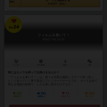
6,600円（税込）
24
No.
フィルムを巻いて！
WIND THE FILM!
2～4人
20分前後
12歳～
8件
時にはカメラを持って出掛けませんか？
『フィルムを巻いて！』は、様々な写真を撮影してテーマ別（色ご
と）に並べていく事で得点していくカードゲームです。 カードは全て
異なる場面の絵柄で、しかも黒い部分だけテカテ...
157
391
73
330
興味あり
経験あり
お気に入り
持ってる