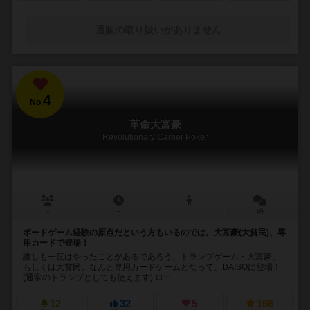
通販の取り扱いがありません
4
No.
革命大富豪
Revolutionary Career Poker
－
－
1件
ボードゲーム経験の原点だという方もいるのでは。大富豪(大貧民)、専
用カードで登場！
誰しも一度はやったことがあるであろう、トランプゲーム・大富豪、
もしくは大貧民。なんと専用カードゲームとなって、DAISOに登場！
(通常のトランプとしても使えます) ロー...
12
32
5
166