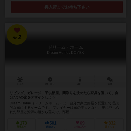
再入荷までお待ち下さい
2
No.
ドリーム・ホーム
Dream Home / DOMEK
2～4人
20～40分
7歳～
13件
リビング、ガレージ、子供部屋。間取りを決めたら家具を置いて、自
分だけの家をデザインしよう！
Dream Home（ドリームホーム）は、自分の家に部屋を配置して理想
的な家にするゲームです。 プレイヤーは家の主人となり、場に並べら
れた部屋と資源の組から選んで、部屋...
173
501
69
332
興味あり
経験あり
お気に入り
持ってる