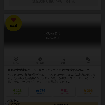
通販の取り扱いがありません
8
No.
バルセロナ
Barcelona
1～4人
60～90分
14歳～
7件
最新の大型建設ゲーム。サグラダファミリアは完成するのか！？
バルセロナの都市建設ゲーム。 バルセロナのモダニズム都市計画を発
案したセルダと建築家のガウディの史実をモチーフに、ボードゲーム
化。 特に、サグラダファミリアが登場するのは...
123
276
51
206
興味あり
経験あり
お気に入り
持ってる