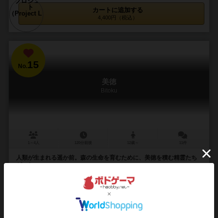
カートに追加する
4,400円（税込）
15
No.
美徳
Bitoku
1～4人
120分前後
12歳～
11件
人類が生まれる遥か前。森の生命を育むために、美徳を積む精霊たち
がいた。
遥か昔、その森には偉大な精霊がいた。いつか彼は去り、美徳の精
霊たちが森を守っている。そして今、次の森の守り主を決めるときが
来た。 美徳を集める作業には、妖怪が不可欠...
267
424
111
342
興味あり
経験あり
お気に入り
持ってる