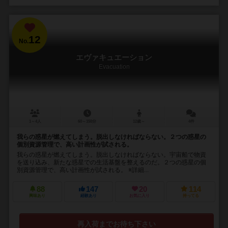
12
No.
エヴァキュエーション
Evacuation
1～4人
60～150分
12歳～
4件
我らの惑星が燃えてしまう。脱出しなければならない。２つの惑星の
個別資源管理で、高い計画性が試される。
我らの惑星が燃えてしまう。脱出しなければならない。宇宙船で物資
を送り込み、新たな惑星での生活基盤を整えるのだ。２つの惑星の個
別資源管理で、高い計画性が試される。 ※詳細...
88
147
20
114
興味あり
経験あり
お気に入り
持ってる
再入荷までお待ち下さい