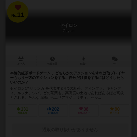
11
No.
セイロン
Ceylon
2～4人
60分前後
10歳～
4件
本格的紅茶ボードゲーム 。どちらかのアクションをすれば他プレイヤ
ーももう一方のアクションをする。自分だけ得をするにはどうしたら
いいのか？
セイロン(スリランカ)を代表する4つの紅茶。ディンブラ、キャンデ
ィ、ルフナ、ウバ。どの茶葉も、高高度の土地であればあるほど高級
とされる。そんな山地からエリアマジョリティ、セッ...
131
202
38
90
興味あり
経験あり
お気に入り
持ってる
通販の取り扱いがありません