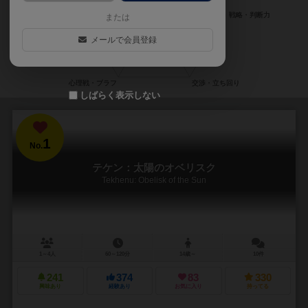
または
メールで会員登録
しばらく表示しない
1
No.
テケン：太陽のオベリスク
Tekhenu: Obelisk of the Sun
1～4人
60～120分
14歳～
10件
241
374
83
330
興味あり
経験あり
お気に入り
持ってる