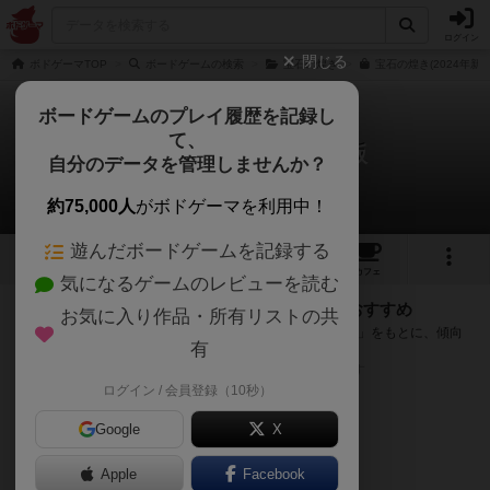
ログイン
閉じる
ボドゲーマTOP
ボードゲームの検索
宝石の煌き
宝石の煌き(2024年新
ボードゲームのプレイ履歴を記録し
て、
宝石の煌き：2024年新版
自分のデータを管理しませんか？
次のおすすめボードゲーム
約75,000人
がボドゲーマを利用中！
遊んだボードゲームを記録する
2
2
43
トップ
画像
動画
レビュー
カフェ
気になるゲームのレビューを読む
『宝石の煌き：2024年新版』が好きな方へのおすすめ
お気に入り作品・所有リストの共
このゲームのトップページで投票された「プレイ感の評価」をもとに、傾向
有
が近いボードゲームをランキング形式で紹介します。
※リストには一定の投票数がある作品のみを表示しています
ログイン / 会員登録（10秒）
Google
X
Apple
Facebook