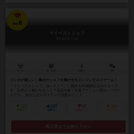
6
No.
マイベストシェフ
My Best Chef
2～4人
30～40分
14歳～
5件
コンボが楽しい！集めたシェフを働かせるエンジンビルドゲーム！
『マイベストシェフ』はレストランに勤める50種類以上のスタッフ
を、効率よく働かせることで資源を稼ぐ多重アクション型カードゲー
ムです。 あなたはレストランの支配人として、...
102
187
47
227
興味あり
経験あり
お気に入り
持ってる
再入荷までお待ち下さい