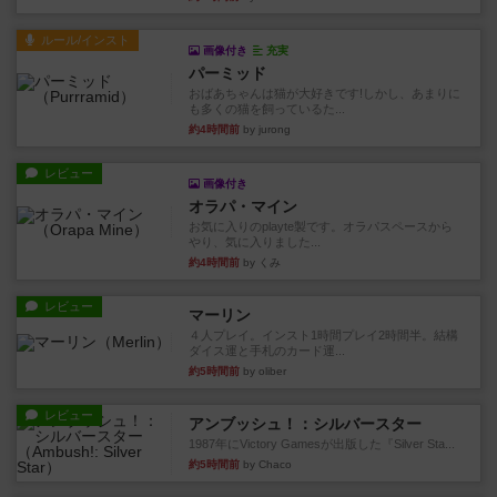
ルール/インスト
画像付き
充実
パーミッド
おばあちゃんは猫が大好きです!しかし、あまりに
も多くの猫を飼っているた...
約4時間前
by jurong
レビュー
画像付き
オラパ・マイン
お気に入りのplayte製です。オラパスペースから
やり、気に入りました...
約4時間前
by くみ
レビュー
マーリン
４人プレイ。インスト1時間プレイ2時間半。結構
ダイス運と手札のカード運...
約5時間前
by oliber
レビュー
アンブッシュ！：シルバースター
1987年にVictory Gamesが出版した『Silver Sta...
約5時間前
by Chaco