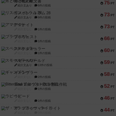
宵と暁の呪文書
75
PT
紹介文あり
8件の投稿
リスボン・トラム 28
73
PT
紹介文あり
9件の投稿
アマナイト
73
PT
紹介文なし
1件の投稿
ブラヴェスト
66
PT
紹介文なし
1件の投稿
スペクタキュラー
60
PT
紹介文なし
1件の投稿
スモールワールド
59
PT
紹介文あり
13件の投稿
ギャンブラー
58
PT
紹介文なし
2件の投稿
Bitter End ブタペスト救出作戦
52
PT
紹介文なし
1件の投稿
ラピード
46
PT
紹介文なし
1件の投稿
ザ・フラッフィー・ライト
44
PT
紹介文なし
0件の投稿