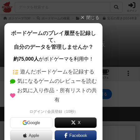
ログイン
閉じる
ボドゲーマTOP
ボードゲームの検索
宝石の煌き
宝石の煌き(2024年新
ボードゲームのプレイ履歴を記録し
て、
宝石の煌き：2024年新版
自分のデータを管理しませんか？
0件のルール/インスト
約75,000人
がボドゲーマを利用中！
遊んだボードゲームを記録する
2
2
43
トップ
画像
動画
レビュー
カフェ
気になるゲームのレビューを読む
お気に入り作品・所有リストの共
宝石の煌き：2024年新版のトップに戻る
有
ログイン / 会員登録（10秒）
会員の新しい投稿
Google
X
レビュー
充実
Apple
Facebook
南北戦争