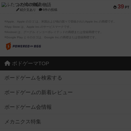
ふたつの城の物語
39
PT
紹介文あり
6件の投稿
※Apple、Apple のロゴ は、米国および他の国々で登録されたApple Inc.の商標です。
※App Store は、Apple Inc.のサービスマークです。
※Android は、グーグル インコーポレイテッドの商標または登録商標です。
※Google Play とそのロゴは、Google Inc.の商標または登録商標です。
ボドゲーマTOP
ボードゲームを検索する
ボードゲームの新着レビュー
ボードゲーム会情報
メカニクス特集