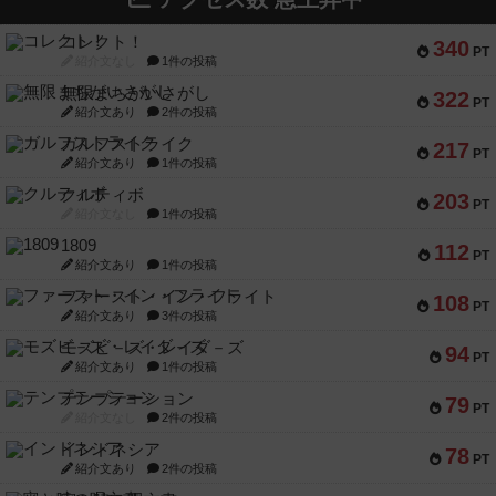
コレクト！
340
PT
紹介文なし
1件の投稿
無限まちがいさがし
322
PT
紹介文あり
2件の投稿
ガルフストライク
217
PT
紹介文あり
1件の投稿
クルティボ
203
PT
紹介文なし
1件の投稿
1809
112
PT
紹介文あり
1件の投稿
ファースト・イン・フライト
108
PT
紹介文あり
3件の投稿
モズビ－ズ・レイダ－ズ
94
PT
紹介文あり
1件の投稿
テンプテーション
79
PT
紹介文なし
2件の投稿
インドネシア
78
PT
紹介文あり
2件の投稿