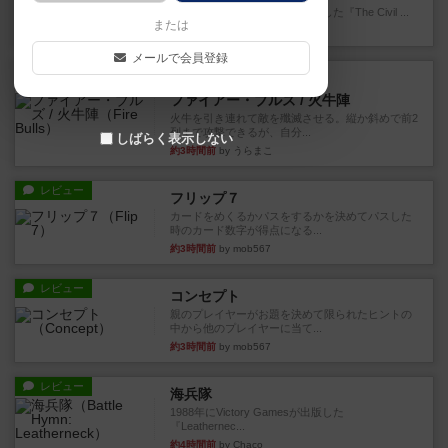
1983年にVictory Gamesが出版した『The Civil ...
または
約1時間前
by Chaco
メールで会員登録
レビュー
画像付き
ファイアー・ブルズ / 火牛陣
火牛を引き連れて敵を殲滅させる。縦か斜めで前2
列まで攻撃できるが、自分...
しばらく表示しない
約3時間前
by うらまこ
レビュー
フリップ７
カードをめくるかパスをするかを決めてパスした
時のカード数字が得点になる...
約3時間前
by mob567
レビュー
コンセプト
親のプレイヤーがお題を決めて限られたヒントの
中から他のプレイヤーに当て...
約3時間前
by mob567
レビュー
海兵隊
1988年にVictory Gamesが出版した
『Leathernec...
約4時間前
by Chaco