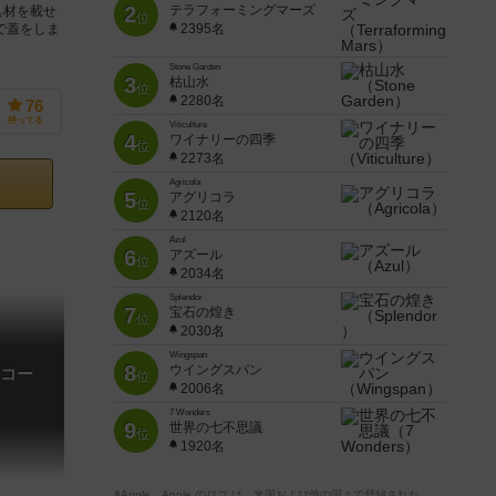
2
テラフォーミングマーズ
具材を載せ
位
で蓋をしま
2395名
Stone Garden
3
枯山水
位
2280名
76
持ってる
Viticulture
4
ワイナリーの四季
位
2273名
Agricola
5
アグリコラ
位
2120名
Azul
6
アズール
位
2034名
Splendor
7
宝石の煌き
位
2030名
Wingspan
8
ウイングスパン
コー
位
2006名
7 Wonders
9
世界の七不思議
位
1920名
※Apple、Apple のロゴ は、米国および他の国々で登録された