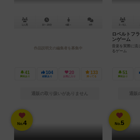
1人用
10～20分
4歳～
4件
3～8人
ロベルトフラ
ンゲーム
音楽を実際に流
作品説明文の編集者を募集中
るゲーム
41
104
20
133
51
興味あり
経験あり
お気に入り
持ってる
興味あり
通販の取り扱いがありません
通販
4
5
No.
No.