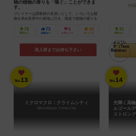
物の植物の香りを「嗅ぐ」ことができま
作品
す。
プレイヤーは調香師の見習いとして、いろいろな植
物を求め世界中の産地に行き、嗅覚で植物の香りを
識別する能力を培います。 そして、注文された香水
を調合したり、嗅覚だけで、代...
78
73
6
43
35
興味あり
経験あり
お気に入り
持ってる
興味あり
再入荷までお待ち下さい
13
14
No.
No.
ミクロマクロ：クライムシティ
光輝く高輪
MicroMacro: Crime City
ルゴールデ
ストロング