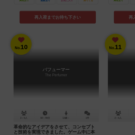
興味あり
経験あり
お気に入り
持ってる
興味あり
再入荷までお待ち下さい
再
10
11
No.
No.
パフューマー
The Perfumer
2～5人
60～90分
12歳～
1件
2～6人
革命的なアイデアをさせて、コンセプト
と技術を実現できました。ゲーム中に本