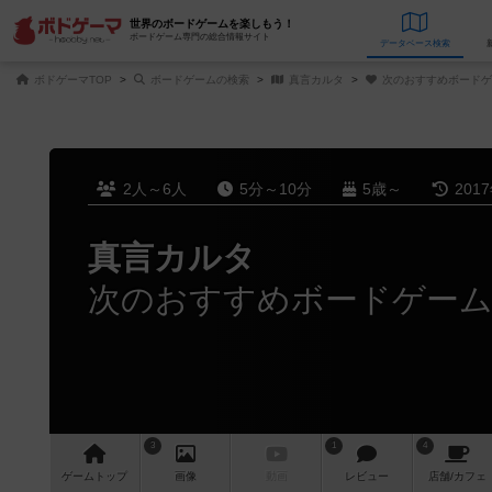
世界のボードゲームを楽しもう！
ボードゲーム専門の総合情報サイト
データベース
検
ボドゲーマTOP
ボードゲームの検索
真言カルタ
次のおすすめボードゲ
2人～6人
5分～10分
5歳～
201
真言カルタ
次のおすすめボードゲー
3
1
4
ゲーム
トップ
画像
動画
レビュー
店舗/
カフェ