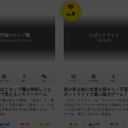
9
No.
究極のカップ麺
スポットライト
yukyoku no Cup men
Spotlight
15～30分
6歳～
8件
1～5人
15分前後
6歳～
ほどカップ麺は美味しくな
夜が来る前に友達を探そう！不思
で笑えるメモリーゲーム
ポットライトで遊ぶ協力ゲーム！
プ麺は昔より美味い（多分） ２．最
「スポットライト」は「ウォーリーを探
昔より手順が多い（多分） ３．つま
な沢山のキャラクターの中から対象をス
は手順を増やすほど美味くなる！ プ
トの光を頼りに見つけ出す協力ゲームです
...
ヤーは、夜がくるまでに友達を...
502
93
265
61
174
28