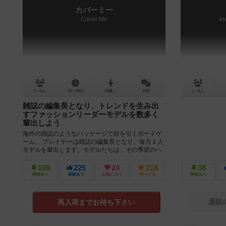
カバーミー
Cover Me
k
2～5人
30～90分
10歳～
10件
1～8人
雑誌の編集長となり、トレンドを生み出
すファッションリーダーモデルを数多く
輩出しよう
海外の雑誌のようなパッケージで目を引くボードゲ
ーム。 プレイヤーは雑誌の編集長となり、毎月１人
モデルを輩出します。モデルたちは、その季節のヘ
アカラー、ヘアスタイル、ファ...
169
225
24
218
38
興味あり
経験あり
お気に入り
持ってる
興味あり
通販
再入荷までお待ち下さい