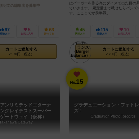
はバーガーを作る為にダイスで出た目の
説明文の編集者を募集中
ていきます。 規定量まで載せたらバンズ
す。ここまでが前半戦。 ...
97
5
63
45
115
10
経験あり
お気に入り
持ってる
興味あり
経験あり
お気に入り
カートに追加する
カートに追加する
2,970円（税込）
2,750円（税込）
15
No.
アンリミテッドエターナ
グラデュエーション・フォトレ
ングレイテストスーパー
ズ！
ゲートウェイ（仮称）
Graduation Photo Records
Takanawa Gateway