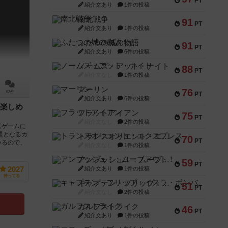
PT
紹介文あり
1件の投稿
南北戦争
91
PT
紹介文あり
1件の投稿
ふたつの城の物語
91
PT
紹介文あり
6件の投稿
ノームズ・アット・ナイト
88
PT
紹介文なし
1件の投稿
マーリン
76
63件
PT
紹介文あり
6件の投稿
楽しめ
フラットアイアン
75
PT
紹介文なし
2件の投稿
言ゲームに
題となるカ
トランスオリエント・エクスプレス
70
PT
いるので、
紹介文なし
1件の投稿
アンブッシュ！：ムーブアウト！
59
PT
紹介文あり
1件の投稿
2027
持ってる
キャプテン・フリップ：イスラ・ボンバ
51
PT
紹介文なし
2件の投稿
ガルフストライク
46
PT
紹介文あり
1件の投稿