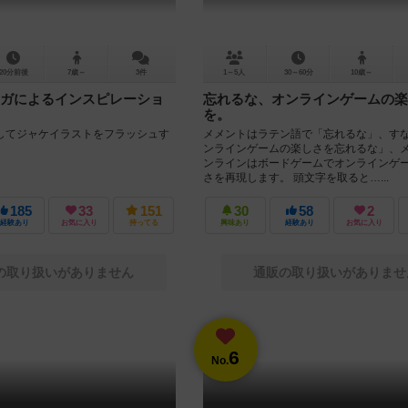
20分前後
7歳～
3件
1～5人
30～60分
10歳～
ガによるインスピレーショ
忘れるな、オンラインゲームの楽
を。
してジャケイラストをフラッシュす
メメントはラテン語で「忘れるな」、す
ンラインゲームの楽しさを忘れるな」、
ンラインはボードゲームでオンラインゲ
さを再現します。 頭文字を取ると…...
185
33
151
30
58
2
経験あり
お気に入り
持ってる
興味あり
経験あり
お気に入り
の取り扱いがありません
通販の取り扱いがありませ
6
No.