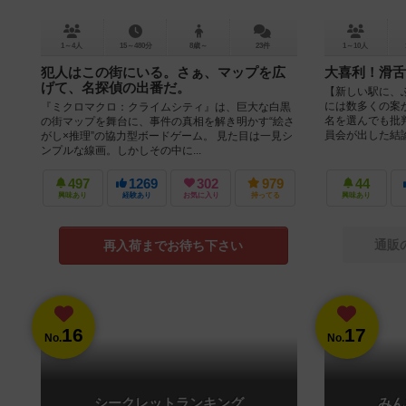
1～4人
15～480分
8歳～
23件
1～10人
犯人はこの街にいる。さぁ、マップを広
大喜利！滑舌
げて、名探偵の出番だ。
【新しい駅に、
には数多くの案
『ミクロマクロ：クライムシティ』は、巨大な白黒
名を選んでも批
の街マップを舞台に、事件の真相を解き明かす“絵さ
員会が出した結論は
がし×推理”の協力型ボードゲーム。 見た目は一見シ
ンプルな線画。しかしその中に...
497
1269
302
979
44
興味あり
経験あり
お気に入り
持ってる
興味あり
通販
再入荷までお待ち下さい
16
17
No.
No.
シークレットランキング
みん