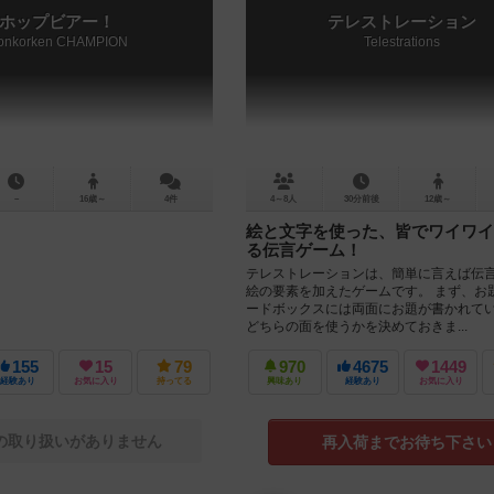
ホップビアー！
テレストレーション
ronkorken CHAMPION
Telestrations
－
16歳～
4件
4～8人
30分前後
12歳～
絵と文字を使った、皆でワイワイ
る伝言ゲーム！
テレストレーションは、簡単に言えば伝
絵の要素を加えたゲームです。 まず、お
ードボックスには両面にお題が書かれて
どちらの面を使うかを決めておきま...
155
15
79
970
4675
1449
経験あり
お気に入り
持ってる
興味あり
経験あり
お気に入り
の取り扱いがありません
再入荷までお待ち下さい