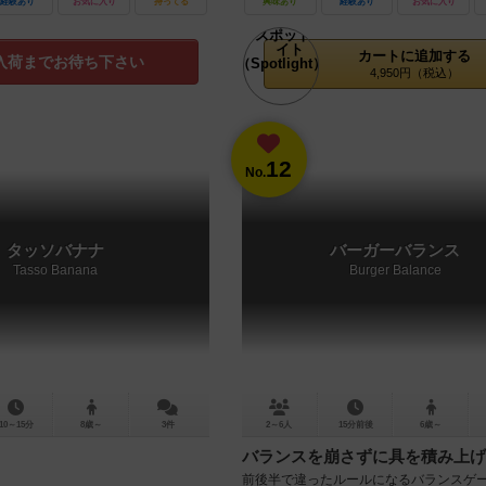
経験あり
お気に入り
持ってる
興味あり
経験あり
お気に入り
カートに追加する
入荷までお待ち下さい
4,950円（税込）
12
No.
タッソバナナ
バーガーバランス
Tasso Banana
Burger Balance
10～15分
8歳～
3件
2～6人
15分前後
6歳～
バランスを崩さずに具を積み上げ
前後半で違ったルールになるバランスゲー