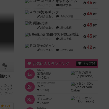
エコーズ・オブ・タイム
45
PT
紹介文なし
8件の投稿
スカルキング
45
PT
紹介文あり
12件の投稿
海兵隊
45
PT
紹介文あり
1件の投稿
Bitter End ブタペスト救出作戦
45
PT
紹介文なし
1件の投稿
ドコジャン
42
PT
紹介文あり
10件の投稿
お気に入りランキング
トップ50
4件
Splendor
1
宝石の煌き
位
議なス
4041名
Die Siedler von Catan
せ」のよう
2
カタン
位
ポットライ
3616名
。 プレイ
Dominion
3
ドミニオン
位
2530名
121
Battle Line