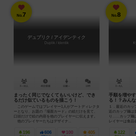
7
8
No.
No.
デュプリク / アイデンティク
Duplik / Identik
K
3～10人
45分前後
12歳～
13件
3～8人
まったく同じでなくてもいいけど、でき
手順を増やす
るだけ似ているものを描こう！
る！？みんな
このゲームではプレイヤー1人がアートディレクタ
１．最近のカッ
ーとなり、お題の『場面カード』の絵だけを見て、
近のカップ麺は
口頭だけで絵の内容を他のプレイヤーに伝えます。
り……カップ麺
他のプレイヤーたちはデザイナ...
レイヤーは食品会社
196
606
100
405
122