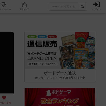
ログイン
カフェ/店舗
人気ボードゲーム
通販ストア
ボードゲーム通販
オンラインストアで7,500商品を販売中
のおすすめ