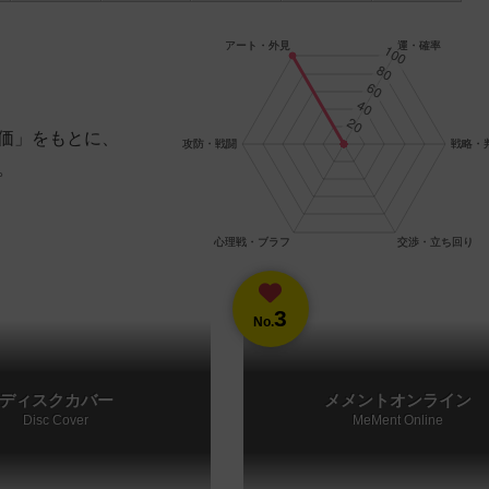
価」をもとに、
。
3
No.
ディスクカバー
メメントオンライン
Disc Cover
MeMent Online