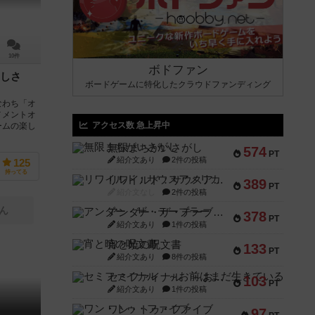
10件
ボドファン
しさ
ボードゲームに特化したクラウドファンディング
なわち「オ
メメントオ
アクセス数 急上昇中
ームの楽し
無限まちがいさがし
574
PT
紹介文あり
2件の投稿
125
持ってる
リワイルド：サウスアメリカ
389
PT
紹介文なし
2件の投稿
ん
アンダー・ザ・テーブラー
378
PT
紹介文あり
1件の投稿
宵と暁の呪文書
133
PT
紹介文あり
8件の投稿
セミファイナル ～お前はまだ生きている～
103
PT
紹介文あり
1件の投稿
ワン・トゥ・ファイブ
97