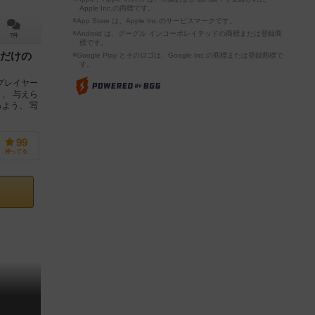
Apple Inc.の商標です。
※App Store は、Apple Inc.のサービスマークです。
※Android は、グーグル インコーポレイテッドの商標または登録商
7件
標です。
だけの
※Google Play とそのロゴは、Google Inc.の商標または登録商標で
す。
プレイヤー
、 与えら
よう、 写
99
持ってる