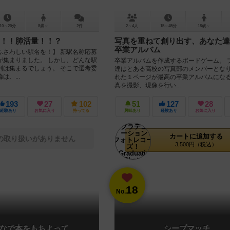
10～20分
8歳～
2件
2～4人
15～45分
18歳～
！！肺活量！！？
写真を重ねて創り出す、あなた達
卒業アルバム
ふさわしい駅名を！】 新駅名称応募
が集まりました。 しかし、どんな駅
卒業アルバムを作成するボードゲーム。 
判は集まるでしょう。 そこで選考委
達はとある高校の写真部のメンバーとなり
、...
れた１ページが最高の卒業アルバムになる
真を撮影、現像を行い...
193
27
102
51
127
28
経験あり
お気に入り
持ってる
興味あり
経験あり
お気に入り
カートに追加する
の取り扱いがありません
3,500円（税込）
18
No.
なで本をもちよって
シープマッチ