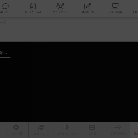
索
新着レビュー
ボードゲーム会
コミュニティ
掲示板一覧
ーム
7年～
ム
リプレイ
日記
戦略
・コツ
ルール
/インスト
掲示板
拡張/関連
作
次