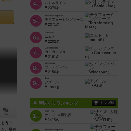
持ってる
4
バトルライン
位
2379名
Terraforming Mars
5
テラフォーミングマーズ
位
2371名
6 nimmt!
6
ニムト
位
2202名
Carcassonne
7
カルカソンヌ
位
2191名
Wingspan
8
ウイングスパン
位
2150名
Azul
9
アズール
位
1903名
興味ありランキング
トップ50
SCYTHE
1
サイズ -大鎌戦役-
1件
位
2415名
よう！
ム。 最初
Terraforming Mars