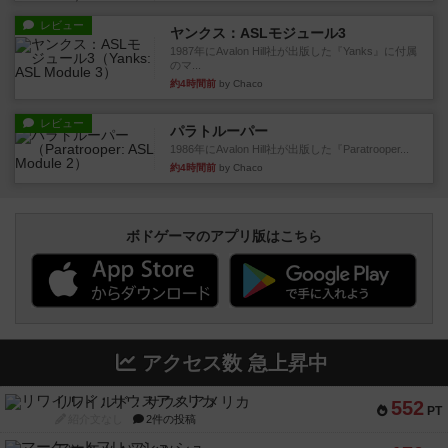
レビュー
ヤンクス：ASLモジュール3
1987年にAvalon Hill社が出版した『Yanks』に付属
のマ...
約4時間前
by Chaco
レビュー
パラトルーパー
1986年にAvalon Hill社が出版した『Paratrooper...
約4時間前
by Chaco
ボドゲーマのアプリ版はこちら
アクセス数 急上昇中
リワイルド：サウスアメリカ
552
PT
紹介文なし
2件の投稿