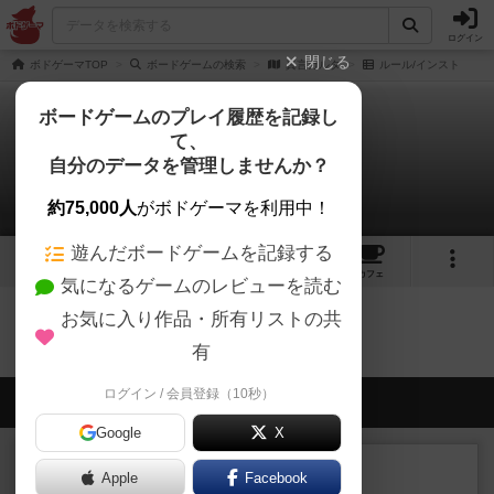
ログイン
閉じる
ボドゲーマTOP
ボードゲームの検索
真言カルタ
ルール/インスト
ボードゲームのプレイ履歴を記録し
て、
真言カルタ
自分のデータを管理しませんか？
0件のルール/インスト
約75,000人
がボドゲーマを利用中！
遊んだボードゲームを記録する
3
1
4
トップ
画像
動画
レビュー
カフェ
気になるゲームのレビューを読む
お気に入り作品・所有リストの共
真言カルタのトップに戻る
有
ログイン / 会員登録（10秒）
会員の新しい投稿
Google
X
レビュー
充実
Apple
Facebook
オラニエンブルガー運河