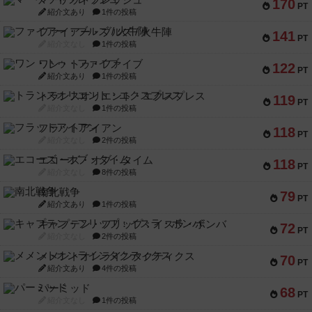
マーケットフレッシュ
170
PT
紹介文あり
1件の投稿
ファイアー・ブルズ / 火牛陣
141
PT
紹介文なし
1件の投稿
ワン・トゥ・ファイブ
122
PT
紹介文あり
1件の投稿
トランスオリエント・エクスプレス
119
PT
紹介文なし
1件の投稿
フラットアイアン
118
PT
紹介文なし
2件の投稿
エコーズ・オブ・タイム
118
PT
紹介文なし
8件の投稿
南北戦争
79
PT
紹介文あり
1件の投稿
キャプテン・フリップ：イスラ・ボンバ
72
PT
紹介文なし
2件の投稿
メメントオンラインタクティクス
70
PT
紹介文あり
4件の投稿
パーミッド
68
PT
紹介文なし
1件の投稿