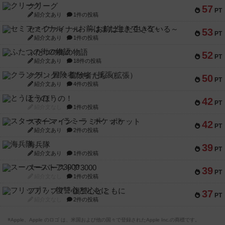
クリーグ
57
PT
紹介文あり
1件の投稿
セミファイナル ～お前はまだ生きている～
53
PT
紹介文あり
1件の投稿
ふたつの街の物語
52
PT
紹介文あり
18件の投稿
クランク! ：冒険者たち（拡張）
50
PT
紹介文あり
4件の投稿
とうほうの！
42
PT
紹介文なし
1件の投稿
スターマイン・ラミー ポケット
42
PT
紹介文あり
2件の投稿
海兵隊
39
PT
紹介文あり
1件の投稿
スーパーストア3000
39
PT
紹介文なし
1件の投稿
フリップ７：復讐心とともに
37
PT
紹介文なし
2件の投稿
※Apple、Apple のロゴ は、米国および他の国々で登録されたApple Inc.の商標です。