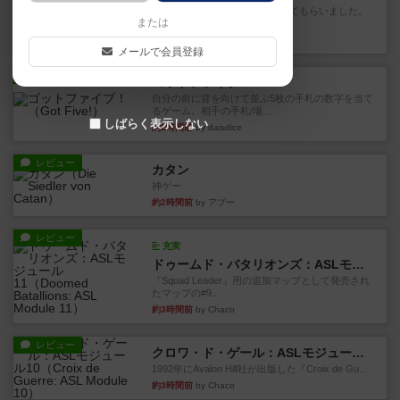
友人の所持してるゲームをさせてもらいました。
または
順番にできる作業のいずれか...
20分前
by おっちょこちょい
メールで会員登録
レビュー
ゴットファイブ！
自分の前に背を向けて並ぶ5枚の手札の数字を当て
るゲーム。相手の手札/場...
しばらく表示しない
約2時間前
by daisdice
レビュー
カタン
神ゲー
約2時間前
by アプー
レビュー
充実
ドゥームド・バタリオンズ：ASLモジュール11
『Squad Leader』用の追加マップとして発売され
たマップの#9...
約3時間前
by Chaco
レビュー
クロワ・ド・ゲール：ASLモジュール10
1992年にAvalon Hill社が出版した『Croix de Gu...
約3時間前
by Chaco