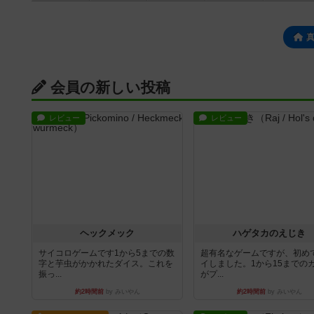
会員の新しい投稿
レビュー
レビュー
ヘックメック
ハゲタカのえじき
サイコロゲームです1から5までの数
超有名なゲームですが、初め
字と芋虫がかかれたダイス。これを
イしました。1から15までの
振っ...
がプ...
約2時間前
by みいやん
約2時間前
by みいやん