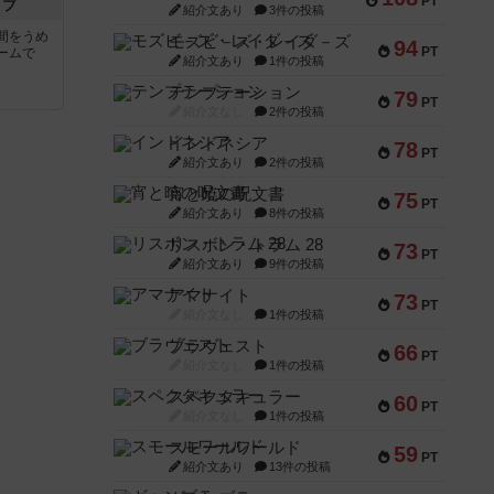
PT
イブ
紹介文あり
3件の投稿
間をうめ
モズビ－ズ・レイダ－ズ
94
PT
ームで
紹介文あり
1件の投稿
テンプテーション
79
PT
紹介文なし
2件の投稿
インドネシア
78
PT
紹介文あり
2件の投稿
宵と暁の呪文書
75
PT
紹介文あり
8件の投稿
リスボン・トラム 28
73
PT
紹介文あり
9件の投稿
アマナイト
73
PT
紹介文なし
1件の投稿
ブラヴェスト
66
PT
紹介文なし
1件の投稿
スペクタキュラー
60
PT
紹介文なし
1件の投稿
スモールワールド
59
PT
紹介文あり
13件の投稿