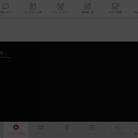
索
新着レビュー
ボードゲーム会
コミュニティ
掲示板一覧
7年～
リプレイ
日記
戦略
・コツ
ルール
/インスト
掲示板
拡張/関連
作
次