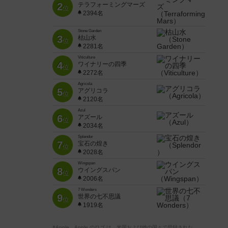
2
テラフォーミングマーズ
位
2394名
Stone Garden
3
枯山水
位
2281名
Viticulture
4
ワイナリーの四季
位
2272名
Agricola
5
アグリコラ
位
2120名
Azul
6
アズール
位
2034名
Splendor
7
宝石の煌き
位
2028名
Wingspan
8
ウイングスパン
位
2006名
7 Wonders
9
世界の七不思議
位
1919名
※Apple、Apple のロゴ は、米国および他の国々で登録された