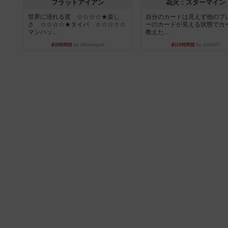
フラットアイアン
花火：スターマイン
世界に浸れる度 ☆☆☆☆★楽し
自分のカードは見えず他のプ
さ ☆☆☆☆★タイパ ☆☆☆☆☆
ーのカードが見える状態でカ
マンハッ...
教えた...
約8時間前
by DKnewyork
約10時間前
by mob567