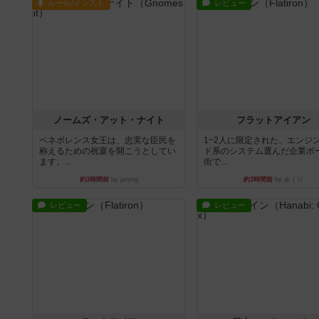
ルール/インスト
レビュー
ノームズ・アット・ナイト
フラットアイアン
ベネボレンス女王は、忠実な臣民を
1~2人に限定された、エンジ
称えるための祝宴を開こうとしてい
ド系のシステム選んだ企業ボ
ます。...
街で...
約3時間前
by jurong
約3時間前
by あくり
レビュー
レビュー