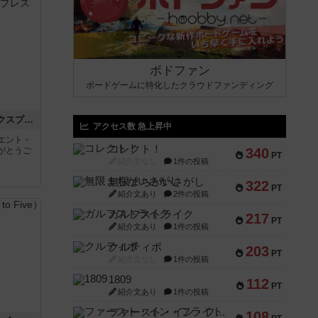
ボドファン
ボードゲームに特化したクラウドファンディング
トランスオリエント・エクスプレス
アクセス数 急上昇中
エント・
コレクト！
がとうご
340
PT
紹介文なし
1件の投稿
無限まちがいさがし
322
PT
紹介文あり
2件の投稿
ガルフストライク
217
PT
紹介文あり
1件の投稿
クルティボ
203
PT
紹介文なし
1件の投稿
1809
112
PT
紹介文あり
1件の投稿
ファースト・イン・フライト
108