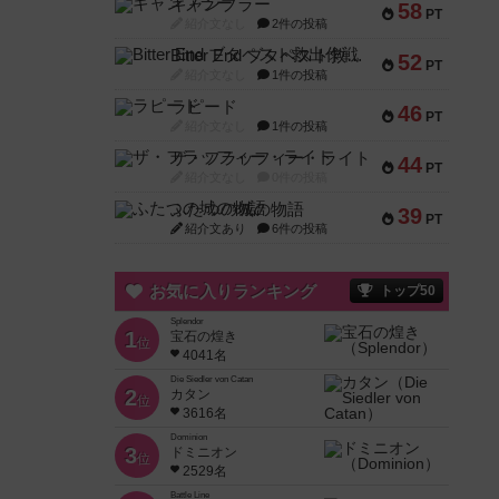
ギャンブラー
58
PT
紹介文なし
2件の投稿
Bitter End ブタペスト救出作戦
52
PT
紹介文なし
1件の投稿
ラピード
46
PT
紹介文なし
1件の投稿
ザ・フラッフィー・ライト
44
PT
紹介文なし
0件の投稿
ふたつの城の物語
39
PT
紹介文あり
6件の投稿
お気に入りランキング
トップ50
Splendor
1
宝石の煌き
位
4041名
Die Siedler von Catan
2
カタン
位
3616名
Dominion
3
ドミニオン
位
2529名
Battle Line