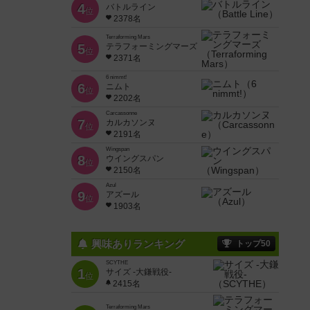
4
バトルライン
位
2378名
Terraforming Mars
5
テラフォーミングマーズ
位
2371名
6 nimmt!
6
ニムト
位
2202名
Carcassonne
7
カルカソンヌ
位
2191名
Wingspan
8
ウイングスパン
位
2150名
Azul
9
アズール
位
1903名
興味ありランキング
トップ50
SCYTHE
1
サイズ -大鎌戦役-
位
2415名
Terraforming Mars