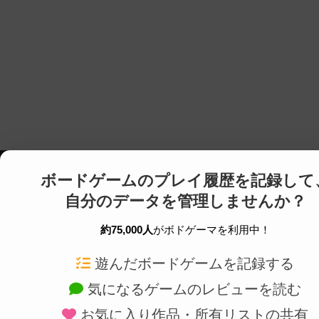
ボードゲームのプレイ履歴を記録して
自分のデータを管理しませんか？
約75,000人
がボドゲーマを利用中！
ボドゲーマTOP
ボードゲーム通販
遊んだボードゲームを記録する
気になるゲームのレビューを読む
ボードゲームを検索する
新作・再入荷情報
お気に入り作品・所有リストの共有
ボードゲームの新着レビュー
定番ボードゲームの通販