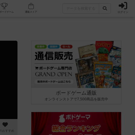
ログイン
カフェ/店舗
人気ボードゲーム
通販ストア
ボードゲーム通販
オンラインストアで7,500商品を販売中
のおすすめ