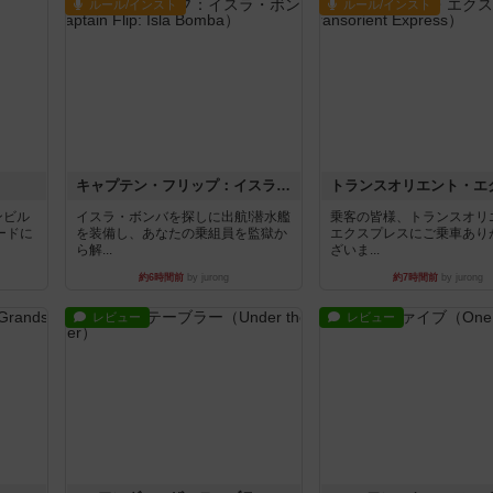
ルール/インスト
ルール/インスト
キャプテン・フリップ：イスラ・ボンバ
ンビル
イスラ・ボンバを探しに出航!潜水艦
乗客の皆様、トランスオリ
ードに
を装備し、あなたの乗組員を監獄か
エクスプレスにご乗車あり
ら解...
ざいま...
約6時間前
by jurong
約7時間前
by jurong
レビュー
レビュー