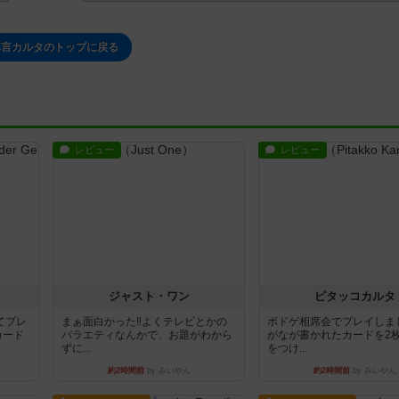
真言カルタのトップに戻る
レビュー
レビュー
ジャスト・ワン
ピタッコカルタ
てプレ
まぁ面白かった‼️よくテレビとかの
ボドゲ相席会でプレイしま
カード
バラエティなんかで、お題がわから
がなが書かれたカードを2
ずに...
をつけ...
約2時間前
by みいやん
約2時間前
by みいやん