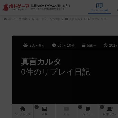
世界のボードゲームを楽しもう！
ボードゲーム専門の総合情報サイト
データベース
検
ボドゲーマTOP
ボードゲームの検索
真言カルタ
リプレイ日記
2人～6人
5分～10分
5歳～
201
真言カルタ
0件のリプレイ日記
3
1
4
ゲーム
トップ
画像
動画
レビュー
店舗/
カフェ