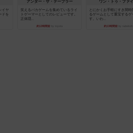
アンダー・ザ・テーブラー
ワン・トゥ・ファ
レイヤ
笑えるバカゲームを集めているライ
とにかくお手軽にすき間時
ードを
トゲーマーとしてのレビューです。
るゲームとして重宝するゲ
正体隠...
す。いわ...
約12時間前
by toyota
約13時間前
by nabekoh