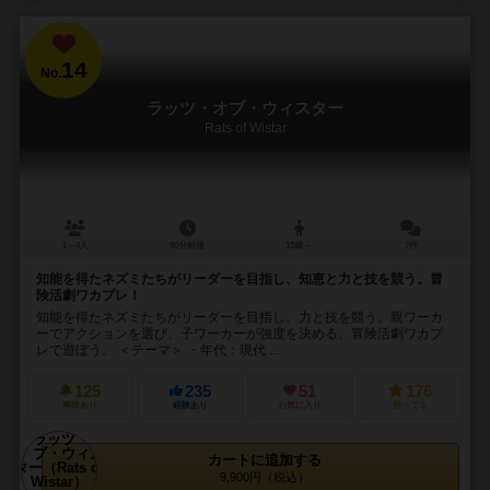
14
No.
ラッツ・オブ・ウィスター
Rats of Wistar
1～4人
90分前後
13歳～
7件
知能を得たネズミたちがリーダーを目指し、知恵と力と技を競う。冒
険活劇ワカプレ！
知能を得たネズミたちがリーダーを目指し、力と技を競う。親ワーカ
ーでアクションを選び、子ワーカーが強度を決める。冒険活劇ワカプ
レで遊ぼう。 ＜テーマ＞ ・年代：現代 ...
125
235
51
176
興味あり
経験あり
お気に入り
持ってる
カートに追加する
9,900円（税込）