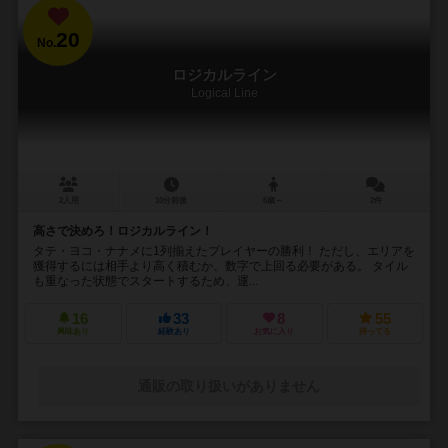
20
No.
ロジカルライン
Logical Line
2人用
10分前後
6歳～
2件
高さで決めろ！ロジカルライン！
タテ・ヨコ・ナナメに1列揃えたプレイヤーの勝利！ ただし、エリアを
獲得するには相手より高く積むか、数字で上回る必要がある。 タイル
も重なった状態でスタートするため、運...
16
33
8
55
興味あり
経験あり
お気に入り
持ってる
通販の取り扱いがありません