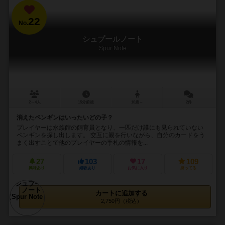
22
No.
シュプールノート
Spur Note
2～4人
15分前後
10歳～
2件
消えたペンギンはいったいどの子？
プレイヤーは水族館の飼育員となり、一匹だけ誰にも見られていない
ペンギンを探し出します。 交互に親を行いながら、自分のカードをう
まく出すことで他のプレイヤーの手札の情報を...
27
103
17
109
興味あり
経験あり
お気に入り
持ってる
カートに追加する
2,750円（税込）