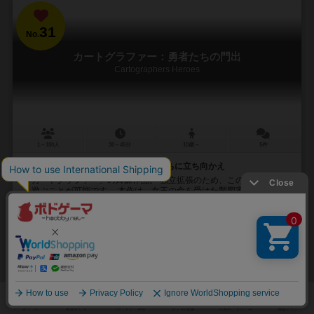
31
No.
カートグラファー：勇者たちの門出
Cartographers Heroes
1～100人
30～45分
10歳～
5件
新要素「勇者カード」を使って怪物たちに立ち向かえ
「カートグラファー」の姉妹作品。 独立拡張のため、この作品単独で
も遊ぶことが可能です。 本作は、女王の命を受けた製図家（カートグ
ラファー）となって、ランダムに引いたカ...
87
240
56
370
興味あり
経験あり
お気に入り
持ってる
再入荷までお待ち下さい