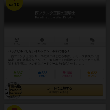
10
No.
西フランク王国の聖騎士
Paladins of the West Kingdom
1～4人
90～120分
12歳～
19件
バックビルドしないオルレアン、令和に現る！
西フランク王国シリーズの第二弾となる本作。シリーズ初代の「建
築家」から難易度が上がった。個人ボードの同色マスにワーカーを配
置する手順は、あの有名ボードゲームを想起させる。こ...
337
538
186
622
興味あり
経験あり
お気に入り
持ってる
カートに追加する
6,380円（税込）