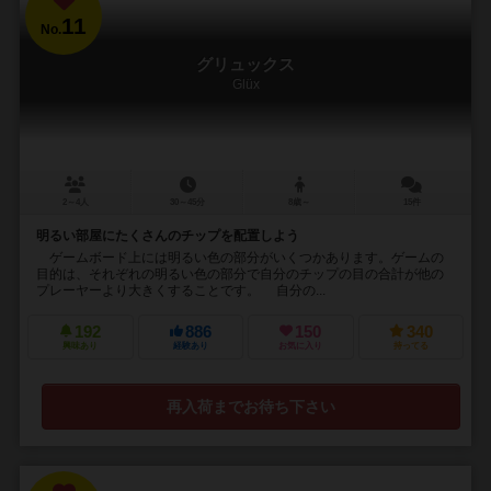
11
No.
グリュックス
Glüx
2～4人
30～45分
8歳～
15件
明るい部屋にたくさんのチップを配置しよう
ゲームボード上には明るい色の部分がいくつかあります。ゲームの
目的は、それぞれの明るい色の部分で自分のチップの目の合計が他の
プレーヤーより大きくすることです。 自分の...
192
886
150
340
興味あり
経験あり
お気に入り
持ってる
再入荷までお待ち下さい