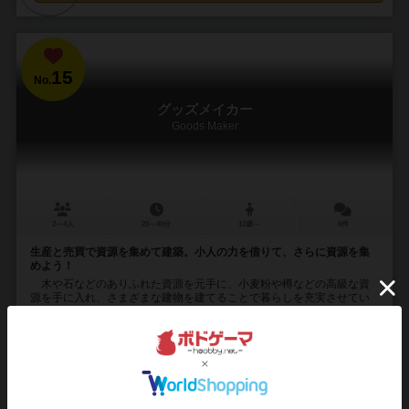
15
No.
グッズメイカー
Goods Maker
2～4人
20～40分
12歳～
6件
生産と売買で資源を集めて建築。小人の力を借りて、さらに資源を集
めよう！
木や石などのありふれた資源を元手に、小麦粉や樽などの高級な資
源を手に入れ、さまざまな建物を建てることで暮らしを充実させてい
きます。建物には小人が住み着いて、自分の代わりに資...
38
125
22
115
興味あり
経験あり
お気に入り
持ってる
再入荷までお待ち下さい