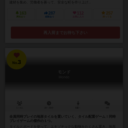
建材を集め、労働者を募って、安全な町を作り上げ...
163
287
112
257
興味あり
経験あり
お気に入り
持ってる
再入荷までお待ち下さい
3
No.
モンド
Mondo
1～4人
20～30分
8歳～
4件
全員同時プレイの地形タイルを置いていく、タイル配置ゲーム！同時
プレイゲームの傑作の１つ。
タイルとボードを使って、エキゾチックな動物をたくさん置き、地形