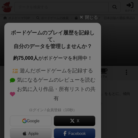
ログイン
閉じる
ボドゲーマTOP
ボードゲームの検索
レス・アルカナ 日本語版の通販/商品詳
ボードゲームのプレイ履歴を記録し
て、
レス・アルカナ
自分のデータを管理しませんか？
次のおすすめボードゲーム
約75,000人
がボドゲーマを利用中！
遊んだボードゲームを記録する
28
20
122
トップ
画像
動画
レビュー
カフェ
気になるゲームのレビューを読む
『レス・アルカナ』が好きな方へのおすすめ
お気に入り作品・所有リストの共
このゲームのトップページで投票された「プレイ感の評価」をもとに、傾向
有
が近いボードゲームをランキング形式で紹介します。
※リストには一定の投票数がある作品のみを表示しています
ログイン / 会員登録（10秒）
Google
X
Apple
Facebook