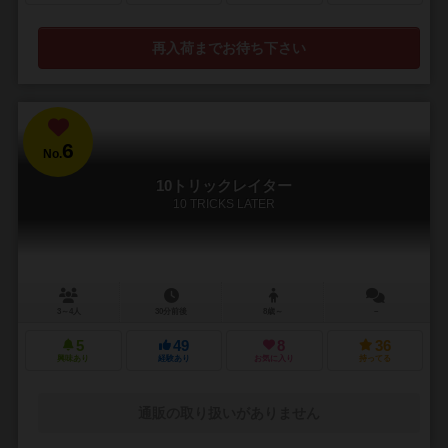
再入荷までお待ち下さい
6
No.
10トリックレイター
10 TRICKS LATER
3～4人
30分前後
8歳～
－
5
49
8
36
興味あり
経験あり
お気に入り
持ってる
通販の取り扱いがありません