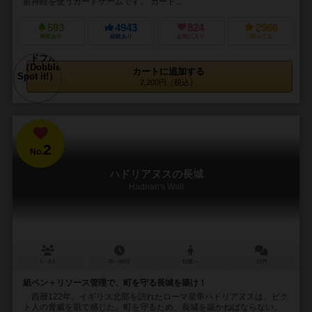
射神経を使うカードゲームです。 カード...
593
4943
824
2966
興味あり
経験あり
お気に入り
持ってる
カートに追加する
2,200円（税込）
2
No.
ハドリアヌスの長城
Hadrian's Wall
1～6人
45～60分
12歳～
11件
紙ペン＋リソース管理で、町を守る長城を築け！
西暦122年。イギリス北部を訪れたローマ皇帝ハドリアヌスは、ピク
ト人の脅威を肌で感じた。町を守るため、長城を築かねばならない。