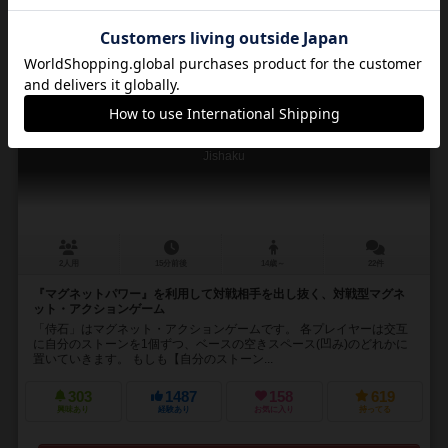
16
No.
侍石（じしゃく）
Jishaku
2人用
15分前後
14歳～
22件
『マグネットパワー』を利用して対戦相手を出し抜く、対戦型マグネ
ット・アクションゲーム
「侍石」はマグネット・アクションゲームです。 各プレイヤーは交互
に自分のストーンを1個ずつ、ベースの空きスペース(凹み)のどれかに
置いていきます。 もしも【自分のストーン...
303
1487
158
619
興味あり
経験あり
お気に入り
持ってる