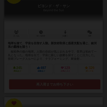
ビヨンド・ザ・サン
Beyond the Sun
2～4人
60～120分
14歳～
8件
地球を捨て、宇宙を目指す人類。新技術取得と惑星支配を通じ、銀河
系の覇権を競う！
核戦争の後の地球。人類の存続が危ぶまれる中で、世界は初めて一
丸となった。地球を出て、宇宙に新しい故郷を探すことに注力した。
技術ブレークスルーにより、テラフォーミング、耐放射...
245
497
129
329
興味あり
経験あり
お気に入り
持ってる
再入荷までお待ち下さい