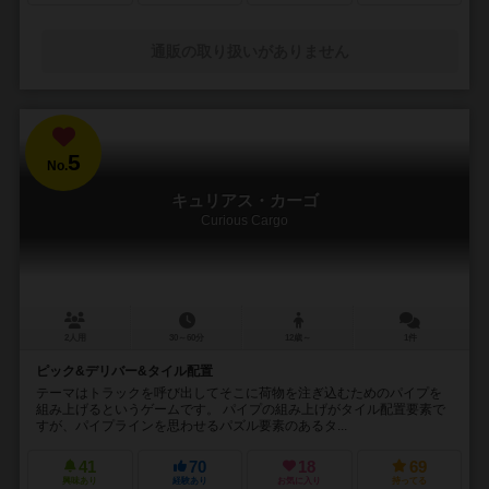
通販の取り扱いがありません
5
No.
キュリアス・カーゴ
Curious Cargo
2人用
30～60分
12歳～
1件
ピック&デリバー&タイル配置
テーマはトラックを呼び出してそこに荷物を注ぎ込むためのパイプを
組み上げるというゲームです。 パイプの組み上げがタイル配置要素で
すが、パイプラインを思わせるパズル要素のあるタ...
41
70
18
69
興味あり
経験あり
お気に入り
持ってる