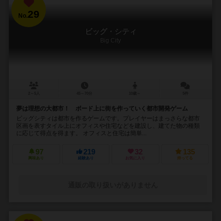
29
No.
ビッグ・シティ
Big City
2～5人
45～70分
10歳～
5件
夢は理想の大都市！ ボード上に街を作っていく都市開発ゲーム
ビッグシティは都市を作るゲームです。プレイヤーはまっさらな都市
区画を表すタイル上にオフィスや住宅などを建設し、建てた物の種類
に応じて得点を得ます。 オフィスと住宅は簡単...
97
219
32
135
興味あり
経験あり
お気に入り
持ってる
通販の取り扱いがありません