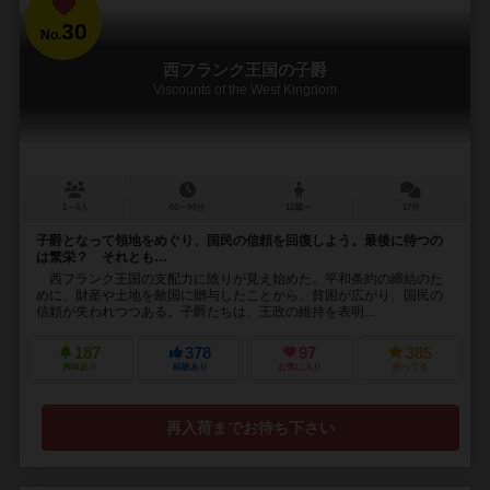
30
No.
西フランク王国の子爵
Viscounts of the West Kingdom
1～4人
60～90分
12歳～
17件
子爵となって領地をめぐり、国民の信頼を回復しよう。最後に待つの
は繁栄？ それとも…
西フランク王国の支配力に陰りが見え始めた。平和条約の締結のた
めに、財産や土地を敵国に贈与したことから、貧困が広がり、国民の
信頼が失われつつある。子爵たちは、王政の維持を表明...
187
378
97
385
興味あり
経験あり
お気に入り
持ってる
再入荷までお待ち下さい