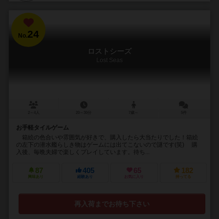
24
No.
ロストシーズ
Lost Seas
2～4人
20～30分
7歳～
5件
お手軽タイルゲーム
箱絵の色合いや雰囲気が好きで、購入したら大当たりでした！箱絵
の左下の潜水艦らしき物はゲームには出てこないので謎です(笑) 購
入後、毎晩夫婦で楽しくプレイしています。待ち...
87
405
65
182
興味あり
経験あり
お気に入り
持ってる
再入荷までお待ち下さい