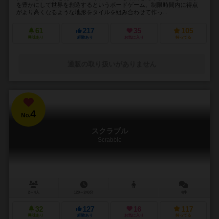
を豊かにして世界を創造するというボードゲーム。制限時間内に得点
がより高くなるような地形をタイルを組み合わせて作っ...
61
217
35
105
興味あり
経験あり
お気に入り
持ってる
通販の取り扱いがありません
4
No.
スクラブル
Scrabble
2～4人
120～240分
4件
32
127
16
117
興味あり
経験あり
お気に入り
持ってる