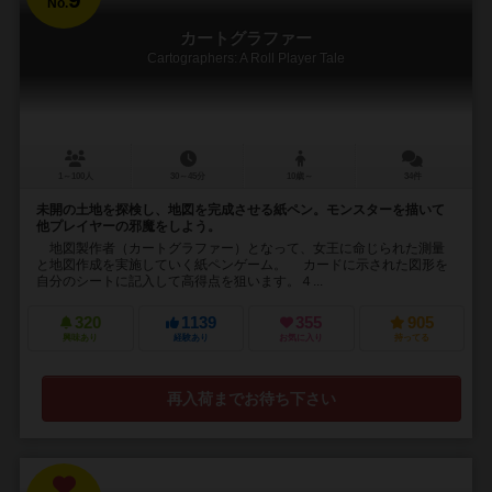
No.
カートグラファー
Cartographers: A Roll Player Tale
1～100人
30～45分
10歳～
34件
未開の土地を探検し、地図を完成させる紙ペン。モンスターを描いて
他プレイヤーの邪魔をしよう。
地図製作者（カートグラファー）となって、女王に命じられた測量
と地図作成を実施していく紙ペンゲーム。 カードに示された図形を
自分のシートに記入して高得点を狙います。４...
320
1139
355
905
興味あり
経験あり
お気に入り
持ってる
再入荷までお待ち下さい