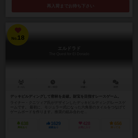
再入荷までお待ち下さい
18
No.
エルドラド
The Quest for El Dorado
2～4人
30～60分
10歳～
30件
デッキビルディングして密林を走破。財宝を目指すレースゲーム。
ライナー・クニツィア氏がデザインしたデッキビルディング/レースゲ
ームです。 最初に、モジュラー式になった六角形のタイルをつなげて
ゲームボードを作ります。推奨の組み合わせ...
638
1629
428
656
興味あり
経験あり
お気に入り
持ってる