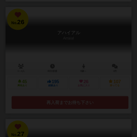
26
No.
アハイアル
Arraial
1～4人
30分前後
8歳～
4件
45
195
26
107
興味あり
経験あり
お気に入り
持ってる
再入荷までお待ち下さい
27
No.