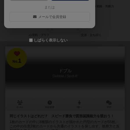
または
メールで会員登録
しばらく表示しない
1
No.
ドブル
Dobble / Spot it!
2～8人
15分前後
7歳～
53件
同じイラストはどれだ？ スピード勝負で図形認識能力を競おう！
1枚のカードの中に8種類のイラストが描かれた円型のカードが55枚。
この中の任意2枚のカードから共通のイラストを探し出す、観察力と反