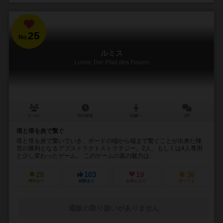
25
No.
ルミス
Lumis: Der Pfad des Feuers
2～4人
30分前後
10歳～
2件
塔と塔を炎で繋ぐ
塔と塔を炎で繋いでいき、ボードの端から端まで繋ぐことが出来た陣
営の勝利となるアブストラクトストラテジー。2人、もしくは4人専用
と少し変わったゲーム。 このゲームの真の魅力は...
29
103
19
36
興味あり
経験あり
お気に入り
持ってる
通販の取り扱いがありません