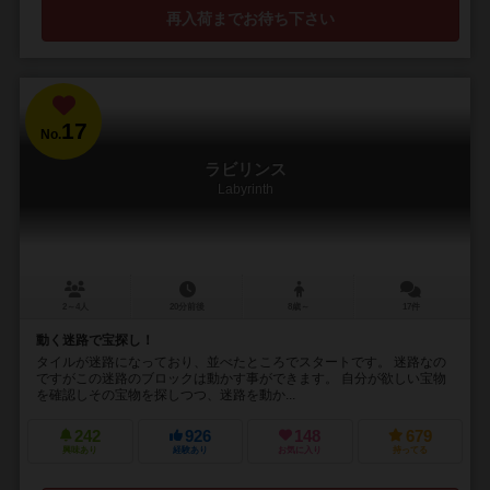
再入荷までお待ち下さい
17
No.
ラビリンス
Labyrinth
2～4人
20分前後
8歳～
17件
動く迷路で宝探し！
タイルが迷路になっており、並べたところでスタートです。 迷路なの
ですがこの迷路のブロックは動かす事ができます。 自分が欲しい宝物
を確認しその宝物を探しつつ、迷路を動か...
242
926
148
679
興味あり
経験あり
お気に入り
持ってる