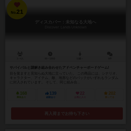
21
No.
ディスカバー：未知なる大地へ
Discover: Lands Unknown
1～4人
60～120分
12歳～
6件
サバイバルと謎解き組み合わせたアドベンチャーボードゲーム!
目を覚ますと見知らぬ大地に立っていた。 この商品には、シナリオ、
キャラクター、アイテム、敵、地形などのパックがいずれもランダム
に封入されています。 そして、同じ組み合...
168
139
22
202
興味あり
経験あり
お気に入り
持ってる
再入荷までお待ち下さい