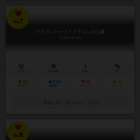
7
No.
ドラゴンハート / ドラゴンの心臓
Dragonheart
2人用
30分前後
13歳～
6件
26
174
25
47
興味あり
経験あり
お気に入り
持ってる
通販の取り扱いがありません
8
No.