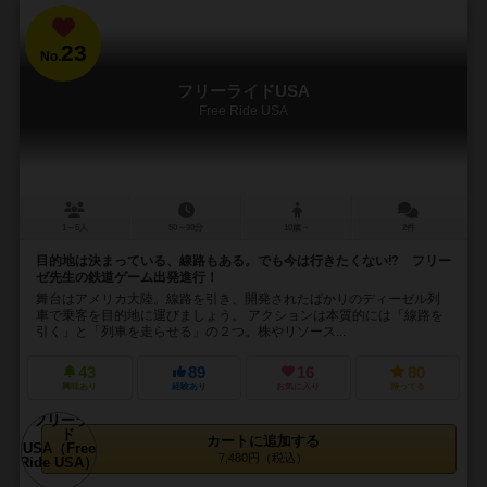
23
No.
フリーライドUSA
Free Ride USA
1～5人
50～90分
10歳～
2件
目的地は決まっている、線路もある。でも今は行きたくない⁉ フリー
ゼ先生の鉄道ゲーム出発進行！
舞台はアメリカ大陸。線路を引き、開発されたばかりのディーゼル列
車で乗客を目的地に運びましょう。 アクションは本質的には「線路を
引く」と「列車を走らせる」の２つ。株やリソース...
43
89
16
80
興味あり
経験あり
お気に入り
持ってる
カートに追加する
7,480円（税込）