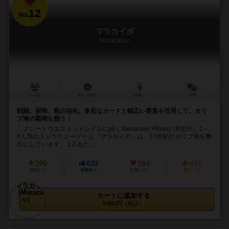
12
No.
マラカイボ
Maracaibo
1～4人
60～150分
12歳～
17件
戦闘、探検、船の強化。多彩なカードと幅広い要素を活用して、カリ
ブ海の覇権を競う！
グレートウエスタントレイルに続くAlexander Pfisterの意欲作。1～
4人用のストラテジーゲーム『マラカイボ』は、17世紀のカリブ海を舞
台にしています。 1人あた...
390
632
184
616
興味あり
経験あり
お気に入り
持ってる
カートに追加する
9,680円（税込）