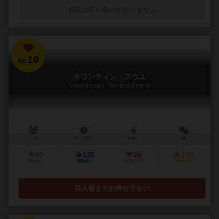
通販の取り扱いがありません
19
No.
タワンティン・スウユ
Tawantinsuyu: The Inca Empire
1～4人
60～120分
14歳～
4件
90
135
26
176
興味あり
経験あり
お気に入り
持ってる
再入荷までお待ち下さい