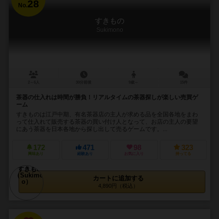
28
No.
すきもの
Sukimono
2～6人
30分前後
9歳～
15件
茶器の仕入れは時間が勝負！リアルタイムの茶器探しが楽しい売買ゲ
ーム
すきものは江戸中期、有名茶器店の主人が求める品を全国各地をまわ
って仕入れて販売する茶器の買い付け人となって、お店の主人の要望
にあう茶器を日本各地から探し出して売るゲームです。...
172
471
98
323
興味あり
経験あり
お気に入り
持ってる
カートに追加する
4,890円（税込）