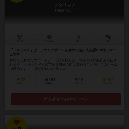
フタリマチ
Futari Machi
2人用
15～30分
8歳～
3件
『フタリマチ』は、アナログゲームを初めて遊ぶ人を誘いやすいゲー
ムです
あなたとあなたのパートナーは川を挟んだ二つの街の都市計画を任さ
れます。 相手より多くの市民を自分の街に集めることが、このゲーム
の目的です。 ・運と戦略のバランス ・...
73
161
19
152
興味あり
経験あり
お気に入り
持ってる
再入荷までお待ち下さい
9