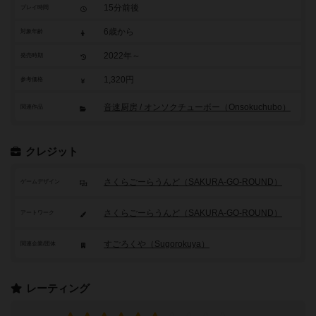
15分前後
プレイ時間
6歳から
対象年齢
2022年～
発売時期
1,320円
参考価格
音速厨房 / オンソクチューボー（Onsokuchubo）
関連作品
クレジット
さくらごーらうんど（SAKURA-GO-ROUND）
ゲームデザイン
さくらごーらうんど（SAKURA-GO-ROUND）
アートワーク
すごろくや（Sugorokuya）
関連企業/団体
レーティング