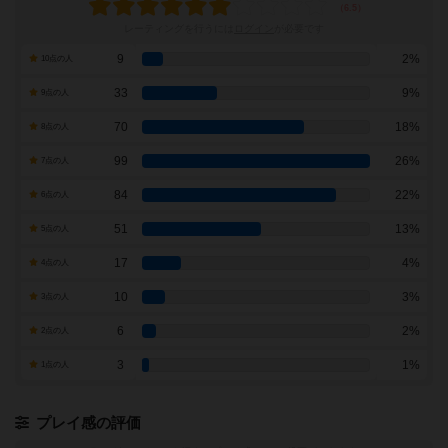
レーティングを行うには
ログイン
が必要です
9
2%
10点の人
33
9%
9点の人
70
18%
8点の人
99
26%
7点の人
84
22%
6点の人
51
13%
5点の人
17
4%
4点の人
10
3%
3点の人
6
2%
2点の人
3
1%
1点の人
プレイ感の評価