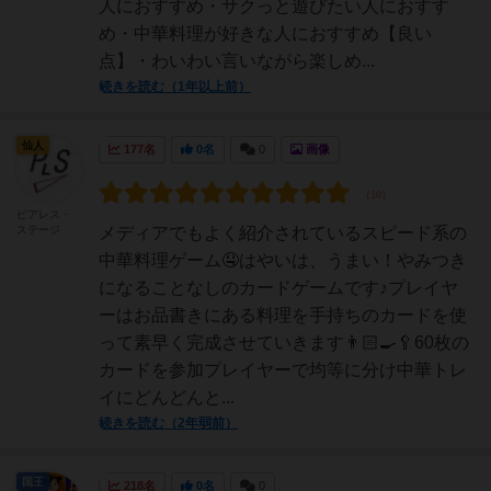
人におすすめ・サクっと遊びたい人におすす
め・中華料理が好きな人におすすめ【良い
点】・わいわい言いながら楽しめ...
続きを読む（1年以上前）
仙人
177名
0名
0
画像
ピアレス・
ステージ
メディアでもよく紹介されているスピード系の
中華料理ゲーム🤤はやいは、うまい！やみつき
になることなしのカードゲームです♪⁡プレイヤ
ーはお品書きにある料理を手持ちのカードを使
って素早く完成させていきます👨🏻‍🍳🥄⁡60枚の
カードを参加プレイヤーで均等に分け中華トレ
イにどんどんと...
続きを読む（2年弱前）
国王
218名
0名
0