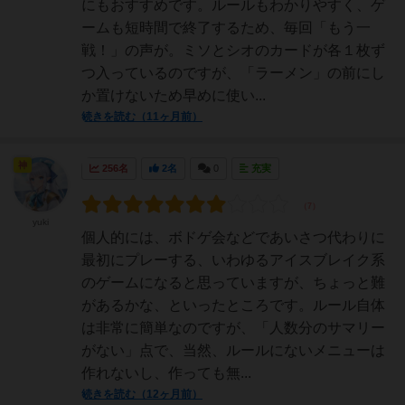
にもおすすめです。ルールもわかりやすく、ゲ
ームも短時間で終了するため、毎回「もう一
戦！」の声が。ミソとシオのカードが各１枚ず
つ入っているのですが、「ラーメン」の前にし
か置けないため早めに使い...
続きを読む（11ヶ月前）
神
256名
2名
0
充実
yuki
個人的には、ボドゲ会などであいさつ代わりに
最初にプレーする、いわゆるアイスブレイク系
のゲームになると思っていますが、ちょっと難
があるかな、といったところです。ルール自体
は非常に簡単なのですが、「人数分のサマリー
がない」点で、当然、ルールにないメニューは
作れないし、作っても無...
続きを読む（12ヶ月前）