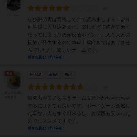
わしこ
ぜひ説明書は音読して全て読みましょう！より
世界観に入り込みます。楽しすぎて声がデカく
なってしまったのが反省ポイント。人と人との
接触が発生するのでコロナ禍向きではありませ
んでしたが、楽しいゲームです。
続きを読む（約3年前）
勇者
94名
0名
0
鳥よその瞳に
何を思う
瞬発力がモノを言うゲーム友達とわちゃわちゃ
するにはとても良いです。ボードゲーム全然し
た事ない人もすぐ出来るし、お値段も安かった
のでオススメですです。
続きを読む（約3年前）