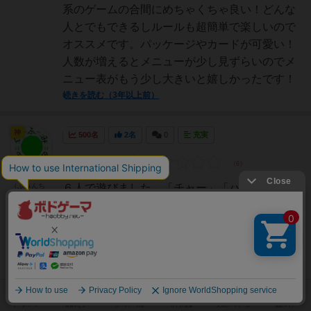
系のゲームの合間にめちゃくちゃ良い！どんな
人とでもできるしルールも超簡単で楽しいので
オススメです。パッケージやカードが可愛い！
人数が増えるとメニューが少し見ずらいのでメ
ニュー表がもう少し大きいと嬉しかったです！
続きを読む（3年以上前）
神
500名
2名
0
充実
ふみのりんぐ
（ふみんち
６人で遊びました。「チャー」「ハン」「タ
ゅ）
ン」「メン」「シュー」「マイ」「テン」「シ
ン」が描かれた丸型の具材カードを各プレイヤ
ーに配ります。ルールとしては、手札に描かれ
た単語を掛け声と共に箱の中へ出し、メニュー
を完成させます。そして、１番早く手札を無く
していった人が「あがり！...
続きを読む（4年弱前）