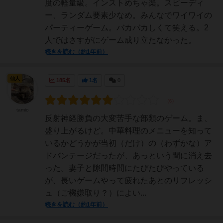
度の軽量級。インストめちゃ楽。スピーディ
ー、ランダム要素少なめ。みんなでワイワイの
パーティーゲーム。バカバカしくて笑える。2
人ではさすがにゲーム成り立たなかった。
続きを読む（約1年前）
仙人
185名
1名
0
tamio
反射神経勝負の大変苦手な部類のゲーム。ま、
盛り上がるけど。中華料理のメニューを知って
いるかどうかが当初（だけ）の（わずかな）ア
ドバンテージだったが、あっという間に消え去
った。妻子と隙間時間にたびたびやっている
が、長いゲームやって疲れたあとのリフレッシ
ュ（ご機嫌取り？）によい...
続きを読む（約1年前）