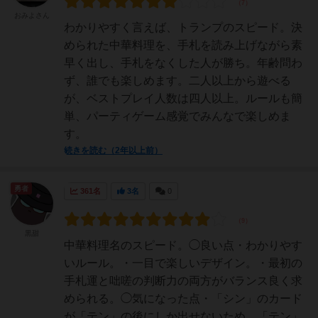
おみよさん
わかりやすく言えば、トランプのスピード。決
められた中華料理を、手札を読み上げながら素
早く出し、手札をなくした人が勝ち。年齢問わ
ず、誰でも楽しめます。二人以上から遊べる
が、ベストプレイ人数は四人以上。ルールも簡
単、パーティゲーム感覚でみんなで楽しめま
す。
続きを読む（2年以上前）
勇者
361名
3名
0
黒甜
中華料理名のスピード。◯良い点・わかりやす
いルール。・一目で楽しいデザイン。・最初の
手札運と咄嗟の判断力の両方がバランス良く求
められる。◯気になった点・「シン」のカード
が「テン」の後にしか出せないため、「テン」