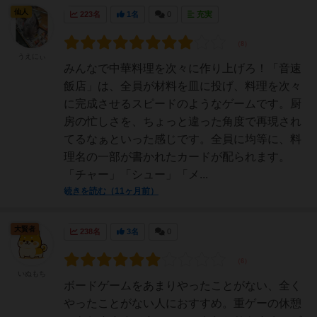
仙人
223名
1名
0
充実
うえにぃ
みんなで中華料理を次々に作り上げろ！「音速
飯店」は、全員が材料を皿に投げ、料理を次々
に完成させるスピードのようなゲームです。厨
房の忙しさを、ちょっと違った角度で再現され
てるなぁといった感じです。全員に均等に、料
理名の一部が書かれたカードが配られます。
「チャー」「シュー」「メ...
続きを読む（11ヶ月前）
大賢者
238名
3名
0
いぬもち
ボードゲームをあまりやったことがない、全く
やったことがない人におすすめ。重ゲーの休憩