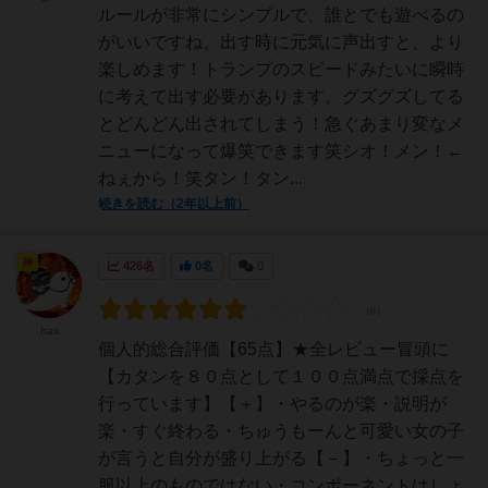
ルールが非常にシンプルで、誰とでも遊べるの
がいいですね。出す時に元気に声出すと、より
楽しめます！トランプのスピードみたいに瞬時
に考えて出す必要があります。グズグズしてる
とどんどん出されてしまう！急ぐあまり変なメ
ニューになって爆笑できます笑シオ！メン！←
ねぇから！笑タン！タン...
続きを読む（2年以上前）
神
426名
0名
0
has
個人的総合評価【65点】★全レビュー冒頭に
【カタンを８０点として１００点満点で採点を
行っています】【＋】・やるのが楽・説明が
楽・すぐ終わる・ちゅうもーんと可愛い女の子
が言うと自分が盛り上がる【－】・ちょっと一
服以上のものではない・コンポーネントはしょ