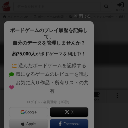
ログイン
閉じる
ボドゲーマTOP
ボードゲームの検索
音速厨房 / オンソクチューボー
音
ボードゲームのプレイ履歴を記録し
て、
自分のデータを管理しませんか？
音速飯店
約75,000人
がボドゲーマを利用中！
Onsoku Hanten
遊んだボードゲームを記録する
気になるゲームのレビューを読む
お気に入り作品・所有リストの共
有
5
4
39
263
トップ
画像
動画
レビュー
カフェ
ログイン / 会員登録（10秒）
Google
X
Apple
Facebook