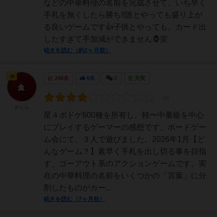
などの中華料理の名前を完成させて、いち早く
手札を無くしたら勝ち‼️誰とやっても盛り上が
る良いゲームです👍子供とやっても、カード出
したすぎて手加減ができません🦍笑
続きを読む（約2ヶ月前）
神
246名
0名
0
充実
おとん
星４ボドゲ600種を所有し、軽〜中量級を中心
にプレイするゲーマーの感想です。ボードゲー
ム会にて、３人で遊びました。2026年1月【ど
んなゲーム？】素早く手札を出し切る事を目指
す、ゴーアウト系のアクションゲームです。実
在の中華料理の名前をいくつかの「言葉」に分
割したものがカー...
続きを読む（7ヶ月前）