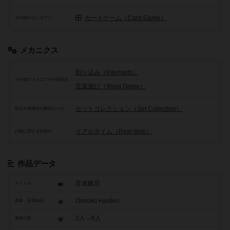
カードゲーム（Card Game）
その他のコンセプト
メカニクス
割り込み（Interrupts）
その他のメカニクスや仕組み
言葉遊び（Word Game）
セットコレクション（Set Collection）
得点や資源等の獲得ルール
リアルタイム（Real-time）
行動に関する仕組み
作品データ
音速飯店
タイトル
Onsoku Hanten
原題・英題表記
2人～6人
参加人数