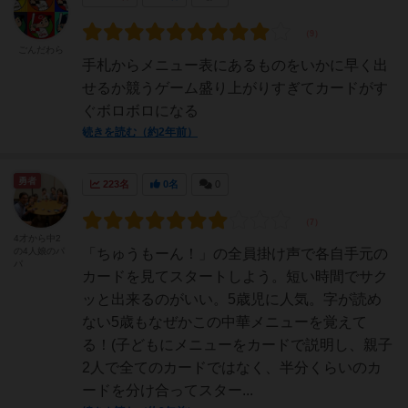
ごんだわら
手札からメニュー表にあるものをいかに早く出
せるか競うゲーム盛り上がりすぎてカードがす
ぐボロボロになる
続きを読む（約2年前）
勇者
223名
0名
0
4才から中2
の4人娘のパ
「ちゅうもーん！」の全員掛け声で各自手元の
パ
カードを見てスタートしよう。短い時間でサク
ッと出来るのがいい。5歳児に人気。字が読め
ない5歳もなぜかこの中華メニューを覚えて
る！(子どもにメニューをカードで説明し、親子
2人で全てのカードではなく、半分くらいのカ
ードを分け合ってスター...