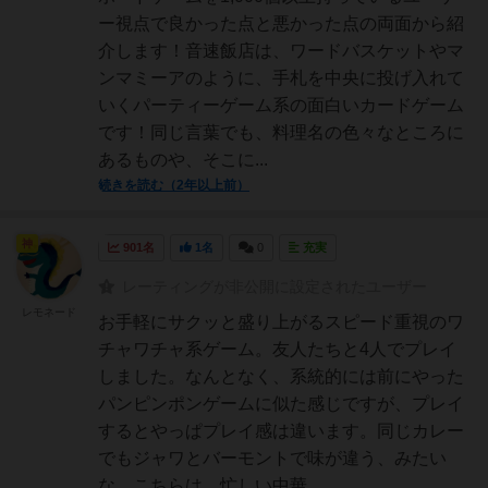
ー視点で良かった点と悪かった点の両面から紹
介します！音速飯店は、ワードバスケットやマ
ンマミーアのように、手札を中央に投げ入れて
いくパーティーゲーム系の面白いカードゲーム
です！同じ言葉でも、料理名の色々なところに
あるものや、そこに...
続きを読む（2年以上前）
神
901名
1名
0
充実
レーティングが非公開に設定されたユーザー
レモネード
お手軽にサクッと盛り上がるスピード重視のワ
チャワチャ系ゲーム。友人たちと4人でプレイ
しました。なんとなく、系統的には前にやった
パンピンポンゲームに似た感じですが、プレイ
するとやっぱプレイ感は違います。同じカレー
でもジャワとバーモントで味が違う、みたい
な。こちらは、忙しい中華...