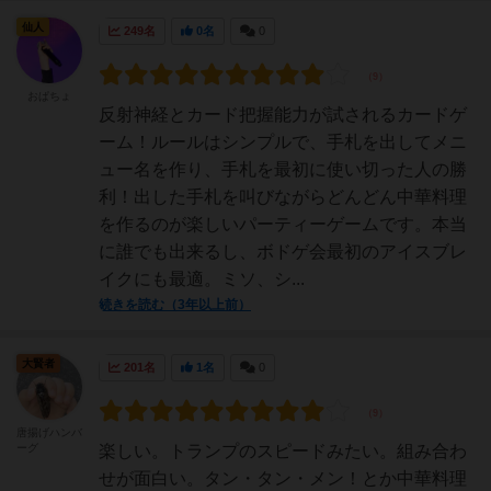
仙人
249名
0名
0
おぱちょ
反射神経とカード把握能力が試されるカードゲ
ーム！ルールはシンプルで、手札を出してメニ
ュー名を作り、手札を最初に使い切った人の勝
利！出した手札を叫びながらどんどん中華料理
を作るのが楽しいパーティーゲームです。本当
に誰でも出来るし、ボドゲ会最初のアイスブレ
イクにも最適。ミソ、シ...
続きを読む（3年以上前）
大賢者
201名
1名
0
唐揚げハンバ
ーグ
楽しい。トランプのスピードみたい。組み合わ
せが面白い。タン・タン・メン！とか中華料理