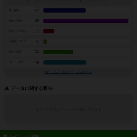
トグルスイッチを押すとプレイ感（
※
）の投票ができます
47
運・確率
95
戦略・判断力
12
交渉・立ち回り
4
心理戦・ブラフ
33
攻防・戦闘
48
アート・外見
似たプレイ感のゲームを探す→
データに関する報告
ログインするとフォームが表示されます
レビュー 39件