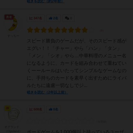
続きを読む（約2年前）
勇者
347名
2名
0
すっちー
スピード勝負のゲームだが、そのスピード感が
エグい！！「チャー」やら「ハン」「タン」
「メン」「シオ」やら…中華料理のメニュー名
になるように、カードを組み合わせて重ねてい
くーールールはいたってシンプルなゲームなの
に、手持ちのカードを素早く出すためにライバ
ルたちに遠慮一切なしでジ...
続きを読む（2年以上前）
神
508名
0名
オグランド
（Oguland）
ボードゲームを1,000個以上持っているユーザ