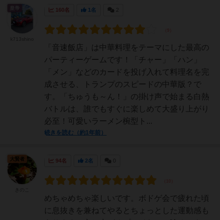
皇帝
160名
1名
2
k713shino
「音速飯店」は中華料理をテーマにした最高の
パーティーゲームです！「チャー」「ハン」
「メン」などのカードを投げ入れて料理名を完
成させる、トランプのスピードの中華版？で
す。「ちゅうも～ん！」の掛け声で始まる白熱
バトルは、誰でもすぐに楽しめて大盛り上がり
必至！可愛いラーメン椀型ト...
続きを読む（約1年前）
大賢者
94名
2名
0
きのこ
めちゃめちゃ楽しいです。ボドゲ会で疲れた頃
に息抜きを兼ねてやるとちょっとした運動感も