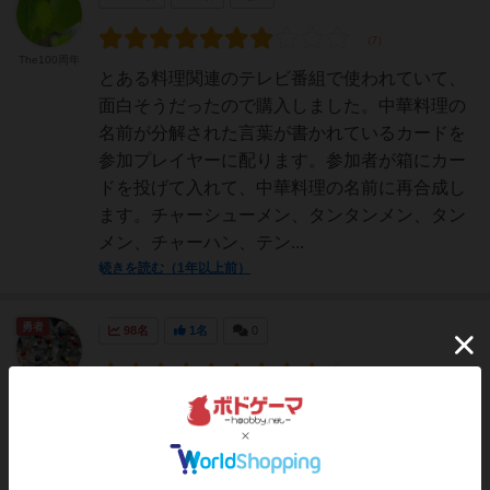
The100周年
とある料理関連のテレビ番組で使われていて、
面白そうだったので購入しました。中華料理の
名前が分解された言葉が書かれているカードを
参加プレイヤーに配ります。参加者が箱にカー
ドを投げて入れて、中華料理の名前に再合成し
ます。チャーシューメン、タンタンメン、タン
メン、チャーハン、テン...
続きを読む（1年以上前）
勇者
98名
1名
0
FLAP
中華料理のメニューでやる、トランプのスピー
ド！メニューがわかりやすく選択の余地もひろ
いため、誰でもわかるルールで、白熱プレイで