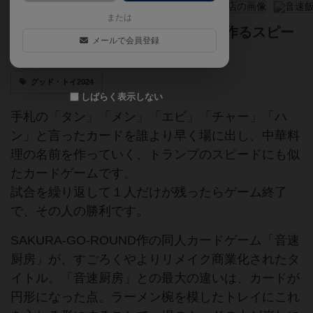
または
手札を早く使い切れ！ 中華料理を作るスピー
メールで会員登録
ド・アクション・カードゲーム
グッド・トイ2024
しばらく表示しない
手札の「タン」「メン」「エビ」「チャー」「ハ
ン」と言ったカードを誰より早く場に出し、中華料
理の名前を作っていく、トランプのスピードにも似
たカードゲームです。
試合を繰り返して１人だけが残ったらゲーム終了
で、その人の勝利です。
SAKURA-GO-ROUND作の同人カードゲーム「音速
厨房」が、すごろくやよりリメイク商業化されたタ
イトル。「音速厨房」との最大の違いは、カードが
円形になった点。ラーメン椀を模したトレイにこれ