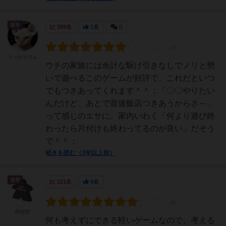
皇帝
269名
1名
0
うっかりさん
ウチの家族には余計な駆け引きなしでノリと勢
いで遊べるこのゲームが好評で、これだといつ
でもつきあってくれます＾＾；「〇〇やりたい
んだけど、あとで音速飯店つきあうからさ～」
って感じのエサに。家内いわく「何より遊び終
わったら片付けも終わってるのが良い」だそう
で＾＾；
続きを読む（3年以上前）
皇帝
221名
0名
阿弥陀
何も考えずにできる軽いゲームなので、考える