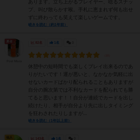
あります。立ち上がるプレイヤー、唸るスナッ
プ、叫び散らかす喉。手札に恵まれず何も出せ
ずに終わっても笑えて楽しいゲームです。
続きを読む（約1年前）
勇者
82名
1名
0
Post Miura
休憩中の短時間でも楽しくプレイ出来るのであ
りがたいです！運が悪いと、なかなか気軽に出
せないカードばかり配られることもありますが
自分の腕次第では不利なカードを配られても勝
てると思います！！自分が連続でカードを出し
続けたり、相手が自分より先に出しタイミング
を狂わされたりしますが...
続きを読む（1年以上前）
仙人
143名
1名
0