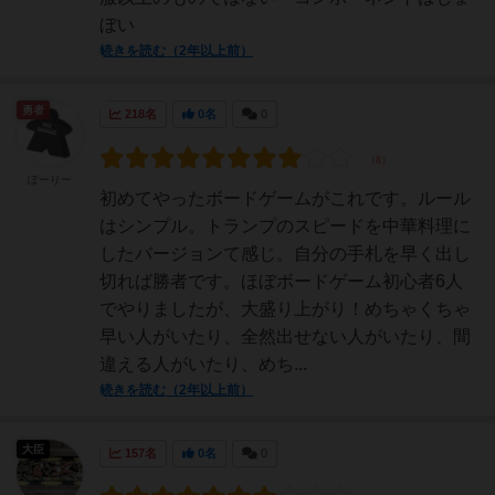
ぼい
続きを読む（2年以上前）
勇者
218名
0名
0
ぽーりー
初めてやったボードゲームがこれです。ルール
はシンプル。トランプのスピードを中華料理に
したバージョンて感じ。自分の手札を早く出し
切れば勝者です。ほぼボードゲーム初心者6人
でやりましたが、大盛り上がり！めちゃくちゃ
早い人がいたり、全然出せない人がいたり、間
違える人がいたり、めち...
続きを読む（2年以上前）
大臣
157名
0名
0