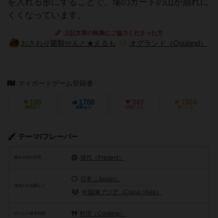
を入れる形にすることで、場のカードの山が崩れに
くくなっています。
上記文章の執筆にご協力くださった方
おさわり菌類せんと★えるも
オグランド（Oguland）
マイボードゲーム登録者
188
1788
343
1504
興味あり
経験あり
お気に入り
持ってる
テーマ/フレーバー
現代（Present）
舞台の時代背景
日本（Japan）
地域や文化圏など
中国/東アジア（China / Asia）
料理（Cooking）
ゲームの基本目的