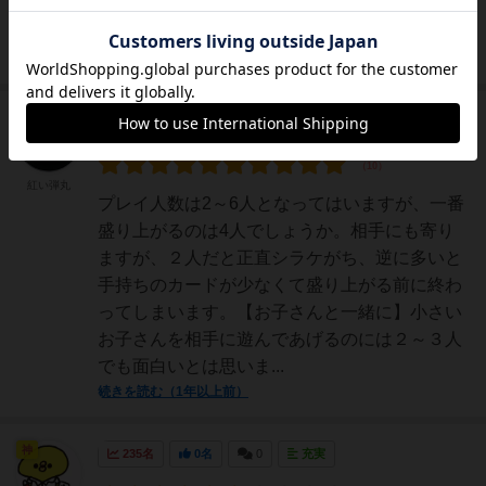
きます。子供から大人まで楽しめるゲームの代
表格！ただしゲームの痛みははやいです😅
続きを読む（1年以上前）
大賢者
158名
6名
0
充実
紅い弾丸
プレイ人数は2～6人となってはいますが、一番
盛り上がるのは4人でしょうか。相手にも寄り
ますが、２人だと正直シラケがち、逆に多いと
手持ちのカードが少なくて盛り上がる前に終わ
ってしまいます。【お子さんと一緒に】小さい
お子さんを相手に遊んであげるのには２～３人
でも面白いとは思いま...
続きを読む（1年以上前）
神
235名
0名
0
充実