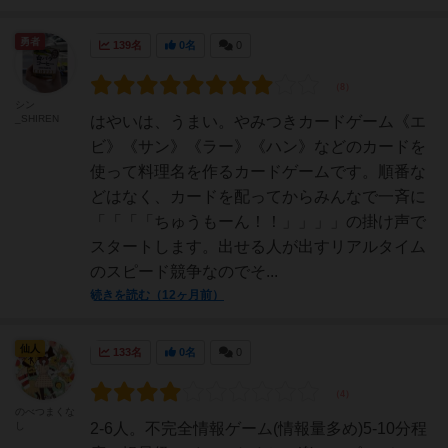
勇者
139名
0名
0
シン
_SHIREN
はやいは、うまい。やみつきカードゲーム《エ
ビ》《サン》《ラー》《ハン》などのカードを
使って料理名を作るカードゲームです。順番な
どはなく、カードを配ってからみんなで一斉に
「「「「ちゅうもーん！！」」」」の掛け声で
スタートします。出せる人が出すリアルタイム
のスピード競争なのでそ...
続きを読む（12ヶ月前）
仙人
133名
0名
0
のべつまくな
し
2-6人。不完全情報ゲーム(情報量多め)5-10分程