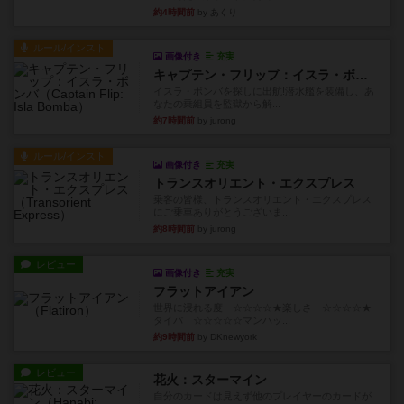
約4時間前
by あくり
ルール/インスト
画像付き
充実
キャプテン・フリップ：イスラ・ボンバ
イスラ・ボンバを探しに出航!潜水艦を装備し、あ
なたの乗組員を監獄から解...
約7時間前
by jurong
ルール/インスト
画像付き
充実
トランスオリエント・エクスプレス
乗客の皆様、トランスオリエント・エクスプレス
にご乗車ありがとうございま...
約8時間前
by jurong
レビュー
画像付き
充実
フラットアイアン
世界に浸れる度 ☆☆☆☆★楽しさ ☆☆☆☆★
タイパ ☆☆☆☆☆マンハッ...
約9時間前
by DKnewyork
レビュー
花火：スターマイン
自分のカードは見えず他のプレイヤーのカードが