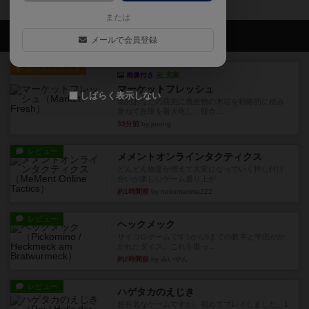
または
会員の新しい投稿
メールで会員登録
ルール/インスト
画像付き
充実
マーケットフレッシュ
しばらく表示しない
目的あなたの店先に農産物の木箱を戦略的に積み
重ねて在庫を最大化し、競合...
33分前
by jurong
レビュー
メメントオンラインタクティクス
どんどん物量が増えて大変になっていく押し付け
合いが楽しいゲーム盛り上が...
約1時間前
by nekomanma222
レビュー
ヘックメック
サイコロゲームです1から5までの数字と芋虫がか
かれたダイス。これを振っ...
約2時間前
by みいやん
レビュー
ハゲタカのえじき
超有名なゲームですが、初めてプレイしました。1