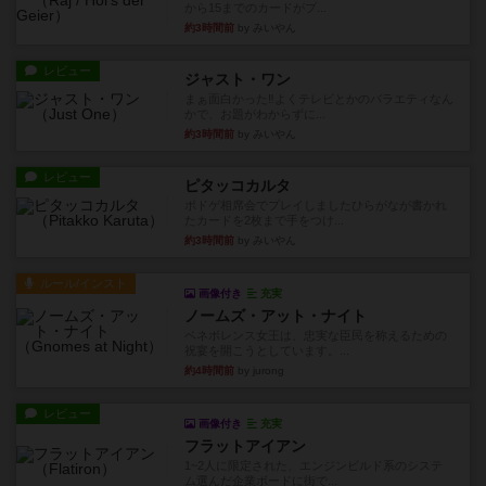
から15までのカードがプ...
約3時間前
by みいやん
レビュー
ジャスト・ワン
まぁ面白かった‼️よくテレビとかのバラエティなん
かで、お題がわからずに...
約3時間前
by みいやん
レビュー
ピタッコカルタ
ボドゲ相席会でプレイしましたひらがなが書かれ
たカードを2枚まで手をつけ...
約3時間前
by みいやん
ルール/インスト
画像付き
充実
ノームズ・アット・ナイト
ベネボレンス女王は、忠実な臣民を称えるための
祝宴を開こうとしています。...
約4時間前
by jurong
レビュー
画像付き
充実
フラットアイアン
1~2人に限定された、エンジンビルド系のシステ
ム選んだ企業ボードに街で...