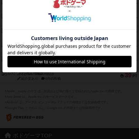
スモールワールド
59
PT
紹介文あり
13件の投稿
ギャンブラー
58
PT
紹介文なし
2件の投稿
Bitter End ブタペスト救出作戦
52
PT
紹介文なし
1件の投稿
ラピード
46
PT
紹介文なし
1件の投稿
ザ・フラッフィー・ライト
44
PT
紹介文なし
0件の投稿
ふたつの城の物語
39
PT
紹介文あり
6件の投稿
※Apple、Apple のロゴ は、米国および他の国々で登録されたApple Inc.の商標です。
※App Store は、Apple Inc.のサービスマークです。
※Android は、グーグル インコーポレイテッドの商標または登録商標です。
※Google Play とそのロゴは、Google Inc.の商標または登録商標です。
ボドゲーマTOP