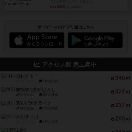
見える状態でカードを教えた...
約11時間前
by mob567
ボドゲーマのアプリ版はこちら
アクセス数 急上昇中
コレクト！
340
PT
紹介文なし
1件の投稿
無限まちがいさがし
322
PT
紹介文あり
2件の投稿
ガルフストライク
217
PT
紹介文あり
1件の投稿
クルティボ
203
PT
紹介文なし
1件の投稿
1809