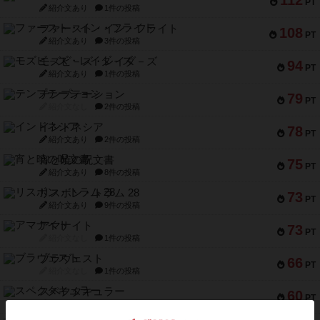
112
PT
紹介文あり
1件の投稿
ファースト・イン・フライト
108
PT
紹介文あり
3件の投稿
モズビ－ズ・レイダ－ズ
94
PT
紹介文あり
1件の投稿
テンプテーション
79
PT
紹介文なし
2件の投稿
インドネシア
78
PT
紹介文あり
2件の投稿
宵と暁の呪文書
75
PT
紹介文あり
8件の投稿
リスボン・トラム 28
73
PT
紹介文あり
9件の投稿
アマナイト
73
PT
紹介文なし
1件の投稿
ブラヴェスト
66
PT
紹介文なし
1件の投稿
スペクタキュラー
60
PT
紹介文なし
1件の投稿