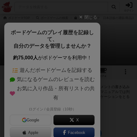
ログイン
閉じる
ボドゲーマTOP
ボードゲームの検索
レス・アルカナ 日本語版の通販/商品詳
ボードゲームのプレイ履歴を記録し
て、
レス・アルカナ
自分のデータを管理しませんか？
0件の掲示板
約75,000人
がボドゲーマを利用中！
遊んだボードゲームを記録する
28
20
122
トップ
画像
動画
レビュー
カフェ
気になるゲームのレビューを読む
ログインするとレス・アルカナに関する掲示板の作成やコメントの書き込み
お気に入り作品・所有リストの共
が出来るようになります。ルールの疑問やエラッタ情報、マニュアルでは判
断し辛い曖昧な表記等について会員同士で自由にコミュニケーションをとる
有
ことが出来ます。
ログイン / 会員登録（10秒）
ログイン/無料会員登録
Google
X
Apple
Facebook
レス・アルカナのトップに戻る