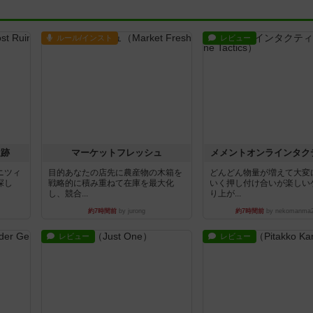
ルール/インスト
レビュー
遺跡
マーケットフレッシュ
メメントオンラインタク
ニツィ
目的あなたの店先に農産物の木箱を
どんどん物量が増えて大変
探し
戦略的に積み重ねて在庫を最大化
いく押し付け合いが楽しい
し、競合...
り上が...
約7時間前
by jurong
約7時間前
by nekomanma
レビュー
レビュー