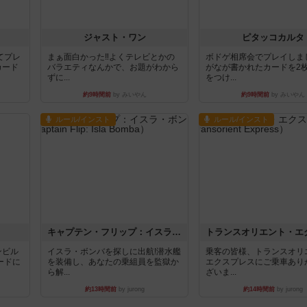
ジャスト・ワン
ピタッコカルタ
てプレ
まぁ面白かった‼️よくテレビとかの
ボドゲ相席会でプレイしま
カード
バラエティなんかで、お題がわから
がなが書かれたカードを2
ずに...
をつけ...
約9時間前
by みいやん
約9時間前
by みいやん
ルール/インスト
ルール/インスト
キャプテン・フリップ：イスラ・ボンバ
ンビル
イスラ・ボンバを探しに出航!潜水艦
乗客の皆様、トランスオリ
ードに
を装備し、あなたの乗組員を監獄か
エクスプレスにご乗車あり
ら解...
ざいま...
約13時間前
by jurong
約14時間前
by jurong