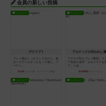
会員の新しい投稿
レビュー
レビュー
デクリプト
アルナックの失われし
プレイ感がしっかりしてるから、超
アナログ対人プレイ数回。ク
ボードゲームやったなって感じ。パ
ア先生の名作「エルドラドを
ーティ...
て」にあ...
26分前
by ヒロ(新！ボードゲーム家族)
約3時間前
by おーちゃん
レビュー
レビュー