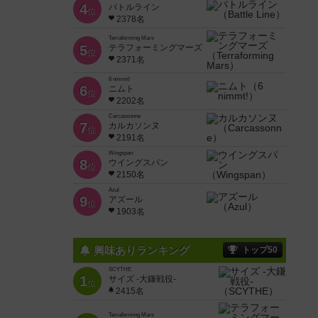
4
バトルライン
位
2378名
Terraforming Mars
5
テラフォーミングマーズ
位
2371名
6 nimmt!
6
ニムト
位
2202名
Carcassonne
7
カルカソンヌ
位
2191名
Wingspan
8
ウイングスパン
位
2150名
Azul
9
アズール
位
1903名
興味ありランキング
トップ50
SCYTHE
1
サイズ -大鎌戦役-
位
2415名
Terraforming Mars