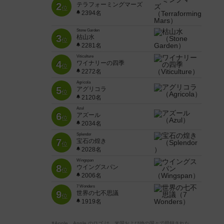
2
テラフォーミングマーズ
位
2394名
Stone Garden
3
枯山水
位
2281名
Viticulture
4
ワイナリーの四季
位
2272名
Agricola
5
アグリコラ
位
2120名
Azul
6
アズール
位
2034名
Splendor
7
宝石の煌き
位
2028名
Wingspan
8
ウイングスパン
位
2006名
7 Wonders
9
世界の七不思議
位
1919名
※Apple、Apple のロゴ は、米国および他の国々で登録された