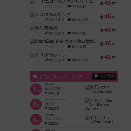
エコーズ・オブ・タイム
45
PT
紹介文なし
8件の投稿
スカルキング
45
PT
紹介文あり
12件の投稿
海兵隊
45
PT
紹介文あり
1件の投稿
Bitter End ブタペスト救出作戦
45
PT
紹介文なし
1件の投稿
ドコジャン
42
PT
紹介文あり
10件の投稿
お気に入りランキング
トップ50
Splendor
1
宝石の煌き
位
4041名
Die Siedler von Catan
2
カタン
位
3616名
Dominion
3
ドミニオン
位
2530名
Battle Line