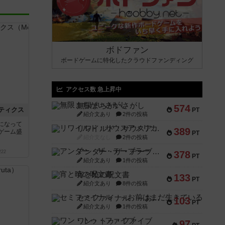
ボドファン
ボードゲームに特化したクラウドファンディング
アクセス数 急上昇中
無限まちがいさがし
574
ティクス
PT
紹介文あり
2件の投稿
になって
リワイルド：サウスアメリカ
389
ゲーム盛
PT
紹介文なし
2件の投稿
アンダー・ザ・テーブラー
222
378
PT
紹介文あり
1件の投稿
宵と暁の呪文書
133
PT
紹介文あり
8件の投稿
セミファイナル ～お前はまだ生きている～
103
PT
紹介文あり
1件の投稿
ワン・トゥ・ファイブ
97