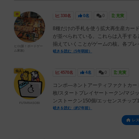
神
330名
0名
0
充実
8種だけの手札を使う拡大再生産カー
が並べられている。これらは入手する
揃えていくことがゲームの核。各プレイ
ヒロ(新！ボードゲー
ム家族)
続きを読む（5年弱前）
仙人
4570名
4名
0
充実
コンポ―ネントアーティファクトカード4
枚/スタートプレイヤートークン/マジッ
ンストークン150個/エッセンスチップ12
FUTARIASOBI
続きを読む（約7年前）
レ