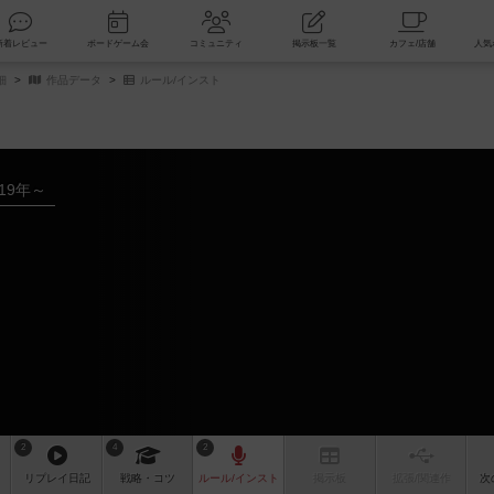
索
新着レビュー
ボードゲーム会
コミュニティ
掲示板一覧
細
作品データ
ルール/インスト
019年～
2
4
2
リプレイ
日記
戦略
・コツ
ルール
/インスト
掲示板
拡張/関連
作
次