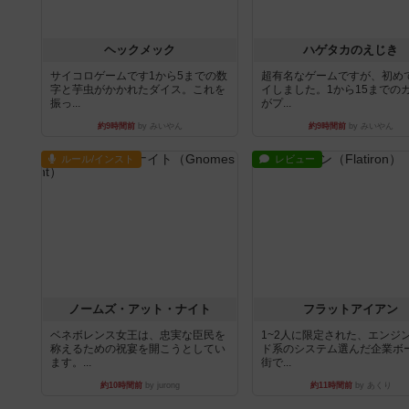
ヘックメック
ハゲタカのえじき
サイコロゲームです1から5までの数
超有名なゲームですが、初め
字と芋虫がかかれたダイス。これを
イしました。1から15までの
振っ...
がプ...
約9時間前
by みいやん
約9時間前
by みいやん
ルール/インスト
レビュー
ノームズ・アット・ナイト
フラットアイアン
ベネボレンス女王は、忠実な臣民を
1~2人に限定された、エンジ
称えるための祝宴を開こうとしてい
ド系のシステム選んだ企業ボ
ます。...
街で...
約10時間前
by jurong
約11時間前
by あくり