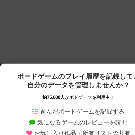
ボードゲームのプレイ履歴を記録して
自分のデータを管理しませんか？
約75,000人
がボドゲーマを利用中！
ボドゲーマTOP
ボードゲーム通販
遊んだボードゲームを記録する
気になるゲームのレビューを読む
ボードゲームを検索する
新作・再入荷情報
お気に入り作品・所有リストの共有
ボードゲームの新着レビュー
定番ボードゲームの通販