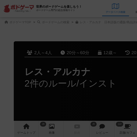
世界のボードゲームを楽しもう！
ボードゲーム専門の総合情報サイト
データベース
検
ボドゲーマTOP
ボードゲームの検索
レス・アルカナ 日本語版の通販/商品詳
2人～4人
20分～60分
12歳～
2
レス・アルカナ
2件のルール/インスト
28
20
122
ゲーム
トップ
画像
動画
レビュー
店舗/
カフェ