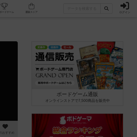
ログイン
カフェ/店舗
人気ボードゲーム
通販ストア
ボードゲーム通販
オンラインストアで7,500商品を販売中
のおすすめ