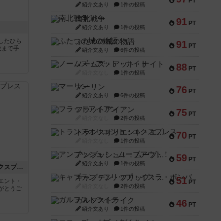
PT
紹介文あり
1件の投稿
南北戦争
91
PT
紹介文あり
1件の投稿
したひら
ふたつの城の物語
91
PT
枚まで手
紹介文あり
6件の投稿
ノームズ・アット・ナイト
88
PT
紹介文なし
1件の投稿
マーリン
76
PT
紹介文あり
6件の投稿
フラットアイアン
75
PT
紹介文なし
2件の投稿
トランスオリエント・エクスプレス
70
PT
紹介文なし
1件の投稿
アンブッシュ！：ムーブアウト！
59
PT
紹介文あり
1件の投稿
トランスオリエント・エクスプレス
キャプテン・フリップ：イスラ・ボンバ
51
エント・
PT
紹介文なし
2件の投稿
がとうご
ガルフストライク
46
PT
紹介文あり
1件の投稿