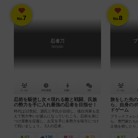
7
8
No.
No.
忍者刀
ブ
Ninjato
2～4人
60分前後
12歳～
2件
1～4人
忍術を駆使し次々現れる敵と戦闘、氏族
旅をした先の
の勢力を手に入れ最強の忍者を目指せ！
ら、自身のボ
ドゲーム
時代は12世紀、源氏と平氏が台頭し、後白河家も交
えて勢力争いが盛んになっていたころ。忍術を身に
ブラックフォレ
つけ屋敷を征服し、お宝を手に各勢力を味方につけ
ら、専門家たち
て戦いましょう。 3人の忍者...
土地を耕したり
を発展させ所有地
43
120
16
71
97