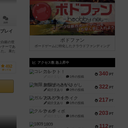
20件
プレイ
ボドファン
な白銀の世
ボードゲームに特化したクラウドファンディング
ンナーであ
た。 果た
アクセス数 急上昇中
492
持ってる
コレクト！
340
PT
紹介文なし
1件の投稿
無限まちがいさがし
322
PT
紹介文あり
2件の投稿
ガルフストライク
217
PT
紹介文あり
1件の投稿
クルティボ
203
PT
紹介文なし
1件の投稿
1809
112
PT