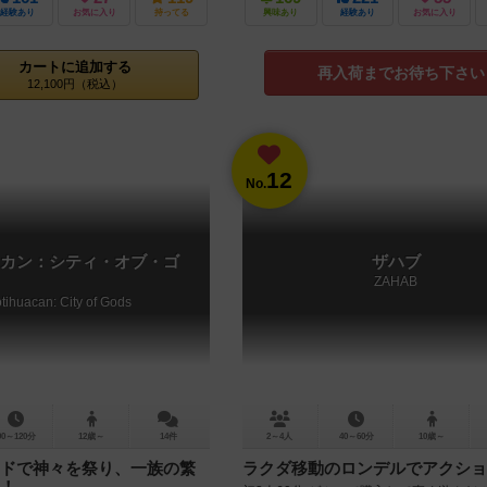
経験あり
お気に入り
持ってる
興味あり
経験あり
お気に入り
カートに追加する
再入荷までお待ち下さい
12,100円（税込）
12
No.
カン：シティ・オブ・ゴ
ザハブ
ZAHAB
tihuacan: City of Gods
90～120分
12歳～
14件
2～4人
40～60分
10歳～
ドで神々を祭り、一族の繁
ラクダ移動のロンデルでアクショ
！