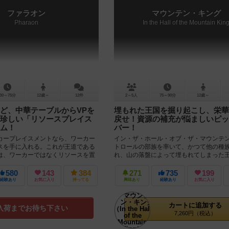
ファラオン
マウンテン・キング
Pharaon
In the Hall of the Mountain Kin
30～75分
12歳～
12件
2～5人
75～90分
12歳～
ど、中華テーブルからVPを
埋もれた王国を掘り起こし、栄華
珍しい「リソースプレイス
戻せ！資源の補充が悩ましいピッ
ム！
バー！
ープレイスメントなら、ワーカー
イン・ザ・ホール・オブ・ザ・マウンテ
スを手に入れる。これが王道である
トロールの部族を率いて、かつて他の種
は、ワーカーではなくリソースを置
れ、山の落盤によって埋もれてしまった
リソースを取るのが特...
掘り起こしていく事を目的としたゲーム...
580
143
384
271
735
199
経験あり
お気に入り
持ってる
興味あり
経験あり
お気に入り
カートに追加する
入荷までお待ち下さい
7,260円（税込）