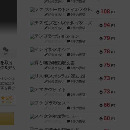
紹介文あり
1件の投稿
ファースト・イン・フライト
108
PT
g
紹介文あり
3件の投稿
モズビ－ズ・レイダ－ズ
94
PT
紹介文あり
1件の投稿
テンプテーション
79
PT
紹介文なし
2件の投稿
インドネシア
78
PT
紹介文あり
2件の投稿
6件
を取り
宵と暁の呪文書
75
PT
ク&デリ
紹介文あり
8件の投稿
リスボン・トラム 28
73
ンキングは
PT
紹介文あり
9件の投稿
族に滅ぼさ
王国を再び
アマナイト
73
PT
紹介文なし
1件の投稿
575
ブラヴェスト
持ってる
66
PT
紹介文なし
1件の投稿
スペクタキュラー
60
PT
紹介文なし
1件の投稿
スモールワールド