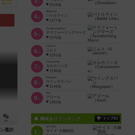
3
位
持ってる
2528名
Battle Line
4
バトルライン
位
2377名
Terraforming Mars
5
テラフォーミングマーズ
位
2370名
6 nimmt!
6
ニムト
位
2201名
Carcassonne
7
カルカソンヌ
位
2190名
Wingspan
8
ウイングスパン
位
2149名
Azul
9
アズール
位
1903名
興味ありランキング
トップ50
6件
SCYTHE
ン選択
1
サイズ -大鎌戦役-
位