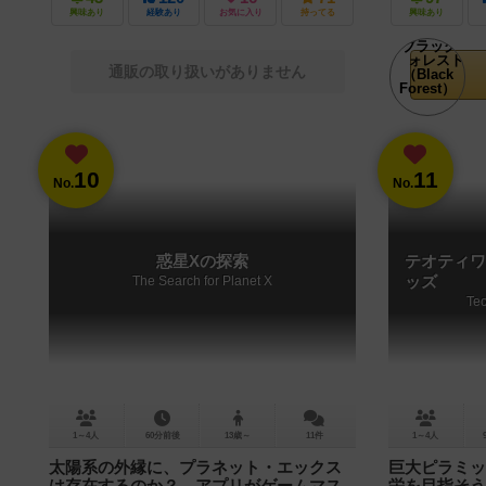
興味あり
経験あり
お気に入り
持ってる
興味あり
通販の取り扱いがありません
10
11
No.
No.
惑星Xの探索
テオティワ
The Search for Planet X
ッズ
Teo
1～4人
60分前後
13歳～
11件
1～4人
太陽系の外縁に、プラネット・エックス
巨大ピラミッ
は存在するのか？ アプリがゲームマス
栄を目指そう