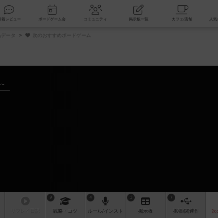
索
新着レビュー
ボードゲーム会
コミュニティ
掲示板一覧
品データ
次のおすすめボードゲーム
年～
ム
9
4
1
7
リプレイ
日記
戦略
・コツ
ルール
/インスト
掲示板
拡張/関連
作
次