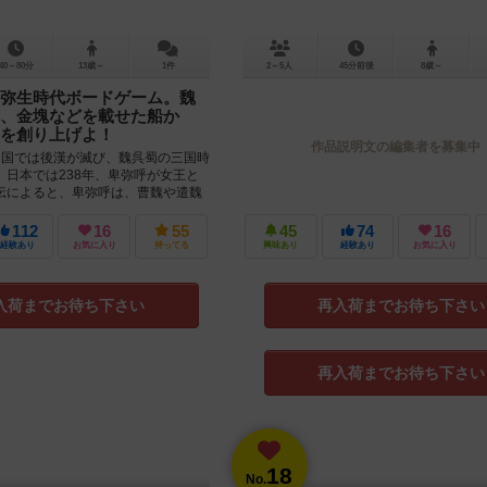
40～80分
13歳～
1件
2～5人
45分前後
8歳～
弥生時代ボードゲーム。魏
、金塊などを載せた船か
を創り上げよ！
作品説明文の編集者を募集中
中国では後漢が滅び、魏呉蜀の三国時
。日本では238年、卑弥呼が女王と
伝によると、卑弥呼は、曹魏や遣魏
いを送り、魏は倭...
112
16
55
45
74
16
経験あり
お気に入り
持ってる
興味あり
経験あり
お気に入り
入荷までお待ち下さい
再入荷までお待ち下さい
再入荷までお待ち下さい
18
No.