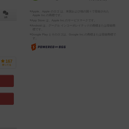
※Apple、Apple のロゴ は、米国および他の国々で登録された
Apple Inc.の商標です。
1件
※App Store は、Apple Inc.のサービスマークです。
※Android は、グーグル インコーポレイテッドの商標または登録商
標です。
※Google Play とそのロゴは、Google Inc.の商標または登録商標で
す。
167
持ってる