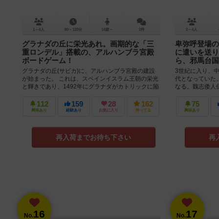
1～4人
60～120分
14歳～
2件
2～4人
グラナダの丘に栄光あれ。画期的な「三
卑弥呼登場の
重ロンデル」搭載の、アルハンブラ宮殿
に遣いを送り
ボードゲーム！
ら、邪馬台国
グラナダの丘(サビカ)に、アルハンブラ宮殿の建設
3世紀に入り、
が始まった。 これは、スペインイスラム王朝の栄光
代となっていた
と輝きであり、1492年にグラナダがカトリックに陥
なる。魏志倭人
ちるまで、歴史上最も煌びや...
使とも言われる遣
112
159
28
162
75
興味あり
経験あり
お気に入り
持ってる
興味あり
再入荷までお待ち下さい
再
16
17
No.
No.