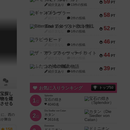
59
PT
紹介文あり
13件の投稿
ギャンブラー
58
PT
紹介文なし
2件の投稿
Bitter End ブタペスト救出作戦
52
PT
紹介文なし
1件の投稿
ラピード
46
PT
紹介文なし
1件の投稿
ザ・フラッフィー・ライト
44
PT
紹介文なし
0件の投稿
ふたつの城の物語
39
PT
紹介文あり
6件の投稿
4件
お気に入りランキング
トップ50
宝探し
Splendor
物を建
1
宝石の煌き
位
させる
4040名
Die Siedler von Catan
2
カタン
とに、西の
位
港が舞台
3616名
的な港街が
Dominion
158
ドミニオン