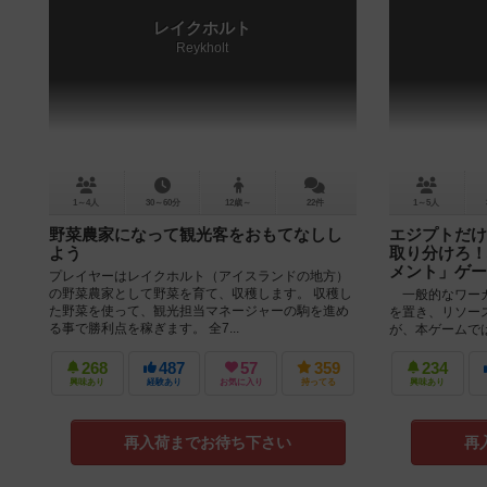
レイクホルト
Reykholt
1～4人
30～60分
12歳～
22件
1～5人
野菜農家になって観光客をおもてなしし
エジプトだけ
よう
取り分けろ！
メント」ゲー
プレイヤーはレイクホルト（アイスランドの地方）
の野菜農家として野菜を育て、収穫します。 収穫し
一般的なワーカ
た野菜を使って、観光担当マネージャーの駒を進め
を置き、リソー
る事で勝利点を稼ぎます。 全7...
が、本ゲームで
き、それによって
268
487
57
359
234
興味あり
経験あり
お気に入り
持ってる
興味あり
再入荷までお待ち下さい
再