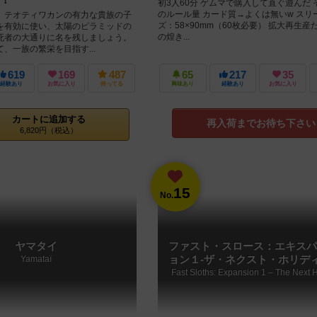
初3人60分 ゲムマで購入して直ぐ遊んだ
のルール量 カード質→よくは無いw スリ
テオティワカンの有力な貴族の子
ズ：58×90mm（60枚必要） 拡大再生産
を有効に使い、太陽のピラミッドの
の煌き...
死者の大通りに名を残しましょう。
、一族の繁栄を目指す...
619
169
487
65
217
35
経験あり
お気に入り
持ってる
興味あり
経験あり
お気に入り
カートに追加する
再入荷までお待ち下さい
6,820円（税込）
15
No.
ヤマタイ
ファスト・スロース：エキスパ
Yamataï
ョン１-ザ・ネクスト・ホリデ
Fast Sloths: Expansion 1 – The Next H