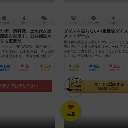
60～120分
13歳～
3件
1～4人
60～120分
12歳～
た街。所有権、土地代を巡
ダイスを振らない中重量級ダイス
建設を目指す。公共施設や
メントゲーム
りも重要だ
旅行客の絶えない美しいゲレンデ。そん
界に佇むとあるホテルのオーナーは プラ
ークン「RE-WOOD」採用ボード
るあなたに力を貸してもらうことにしまし
ても注目。 13世紀半ば、チェコの
してあなたは他のホテルに負け...
銀が発掘された。小さな町は銀ブー
、ヨー...
198
35
129
384
492
181
経験あり
お気に入り
持ってる
興味あり
経験あり
お気に入り
カートに追加する
入荷までお待ち下さい
7,920円（税込）
6
No.