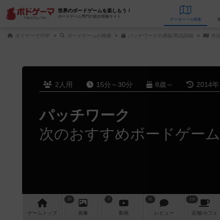
世界のボードゲームを楽しもう！
ボードゲーム専門の総合情報サイト
データベース
検
ボドゲーマTOP
ボードゲームの検索
パッチワークの通販/商品詳細
作
2人用
15分～30分
8歳～
2014
パッチワーク
次のおすすめボードゲー
20
3
81
310
ゲーム
トップ
画像
動画
レビュー
店舗/
カフェ