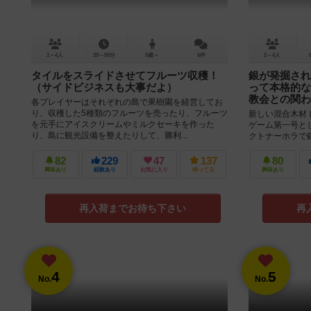
1～4人
20～50分
8歳～
6件
2～4人
タイルをスライドさせてフルーツ収穫！
銀が発掘され
（サイドビジネスも大事だよ）
って本格的な
教会との関わ
各プレイヤーはそれぞれの島で果樹園を経営してお
り、収穫した5種類のフルーツを売ったり、フルーツ
新しい混合木材ト
を元手にアイスクリームやミルクセーキを作った
ゲーム第一号とし
り、島に観光設備を整えたりして、勝利...
クトナーホラで
ムとなり、やがて
82
229
47
137
80
興味あり
経験あり
お気に入り
持ってる
興味あり
再入荷までお待ち下さい
再
4
5
No.
No.