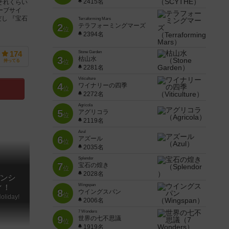
2415名
 それくらい
ーブサイ
だし 『宝石
Terraforming Mars
2
テラフォーミングマーズ
位
2394名
Stone Garden
174
3
枯山水
持ってる
位
2281名
Viticulture
4
ワイナリーの四季
位
2272名
Agricola
5
アグリコラ
位
2119名
Azul
6
アズール
位
2035名
Splendor
7
宝石の煌き
位
2028名
ンシ
Wingspan
ィ！
8
ウイングスパン
位
oliday!
2006名
7 Wonders
9
世界の七不思議
位
1919名