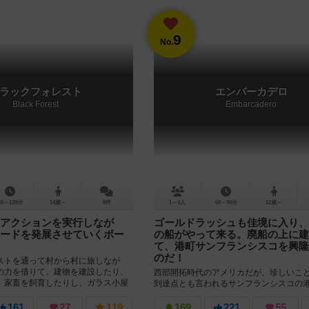
9
No.
ラックフォレスト
エンバーカデロ
Black Forest
Embarcadero
60～120分
14歳～
8件
1～4人
60～90分
12歳～
アクションを実行しなが
ゴールドラッシュも佳境に入り、
ードを発展させていくボー
の船がやって来る。廃船の上に建
て、港町サンフランシスコを興隆
のだ！
ストを通って村から村に旅しなが
の力を借りて、建物を建設したり、
西部開拓時代のアメリカだが、珍しいこ
、家畜を飼育したりし、ガラス小屋
到達点とも言われるサンフランシスコの
を拡大して得点を稼いで...
だ。 ゲーム終了時には、カッコいい立体
出来上がる。 船を寄港さ...
161
27
119
169
221
55