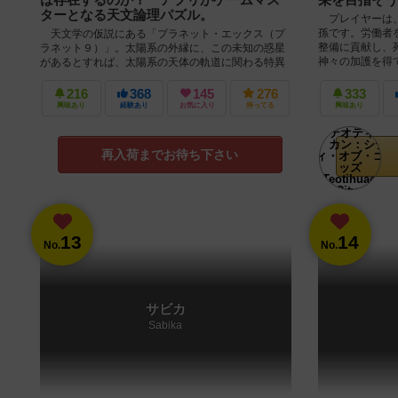
ターとなる天文論理パズル。
プレイヤーは、
孫です。労働者
天文学の仮説にある「プラネット・エックス（プ
整備に貢献し、
ラネット９）」。太陽系の外縁に、この未知の惑星
神々の加護を得て
があるとすれば、太陽系の天体の軌道に関わる特異
な性質を、うまく説明できるという。プ...
216
368
145
276
333
興味あり
経験あり
お気に入り
持ってる
興味あり
再入荷までお待ち下さい
13
14
No.
No.
サビカ
Sabika