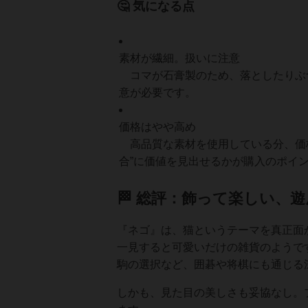
🤔 気になる点
素材が繊細。扱いに注意
コマが石膏製のため、落としたりぶ
意が必要です。
価格はやや高め
高品質な素材を使用している分、価格
合”に価値を見出せるかが購入のポイ
🏁 総評：飾って楽しい、
『ネゴ』は、猫というテーマを真正面
一見すると可愛いだけの雑貨のようで
駒の選択など、囲碁や将棋にも通じる
しかも、見た目の美しさも妥協なし。