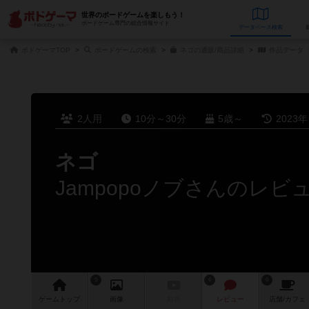
世界のボードゲームを楽しもう！
ボードゲーム専門の総合情報サイト
データベース
検
ボドゲーマTOP
ボードゲームの検索
ネゴの通販/商品詳細
作品データ
2人用
10分～30分
5歳～
2023
ネゴ
Jampopoノブさんのレビ
5
6
6
ゲーム
トップ
画像
動画
レビュー
店舗/
カフェ