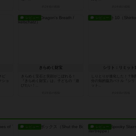
約1年前
の投稿
約1年前
の投稿
レビュー
レビュー
きらめく財宝
シリト：リミット1
ネピ
きらめく宝石と笑顔がこぼれる！
しりとりが進化した！？制
クショ
『きらめく財宝』は、子どもの「遊
分の知的協力バトル『シリ
びたい！...
ット...
約1年前
の投稿
約1年前
の投稿
レビュー
レビュー