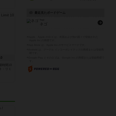
最近見たボードゲーム
Nego
ネゴ
※Apple、Apple のロゴ は、米国および他の国々で登録された
Apple Inc.の商標です。
※App Store は、Apple Inc.のサービスマークです。
※Android は、グーグル インコーポレイテッドの商標または登録商
標です。
0
※Google Play とそのロゴは、Google Inc.の商標または登録商標で
す。
限時間10
ト：リミ