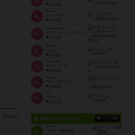
3
位
2528名
Battle Line
4
バトルライン
位
2377名
Terraforming Mars
5
テラフォーミングマーズ
位
2370名
6 nimmt!
6
ニムト
位
2201名
Carcassonne
7
カルカソンヌ
位
2190名
Wingspan
8
ウイングスパン
位
2149名
Azul
9
アズール
位
1903名
興味ありランキング
トップ50
SCYTHE
1
サイズ -大鎌戦役-
位