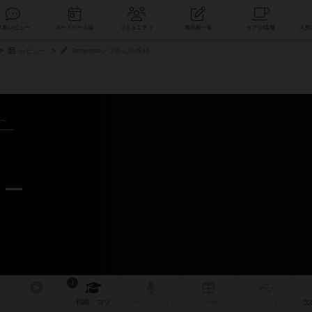
索
新着レビュー
ボードゲーム会
コミュニティ
掲示板一覧
レビュー
Jampopoノブさんの投稿
年～
ュー
1
リプレイ
日記
戦略
・コツ
ルール
/インスト
掲示板
拡張/関連
作
次