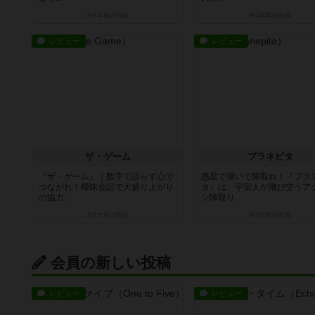
約1年前
の投稿
約1年前
の投稿
レビュー
レビュー
ザ・ゲーム
プラネピタ
『ザ・ゲーム』｜数字で語らず心で
惑星で弾いて陣取れ！『プラ
つながれ！曖昧会話で大盛り上がり
タ』は、宇宙人が飛び交うア
の協力...
ン陣取り...
約1年前
の投稿
約1年前
の投稿
会員の新しい投稿
レビュー
レビュー