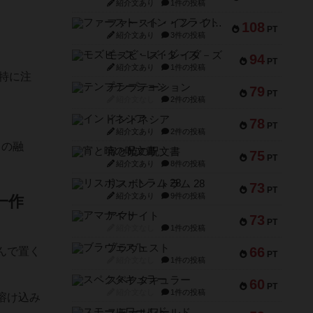
紹介文あり
1件の投稿
ファースト・イン・フライト
108
PT
紹介文あり
3件の投稿
モズビ－ズ・レイダ－ズ
94
PT
紹介文あり
1件の投稿
特に注
テンプテーション
79
PT
紹介文なし
2件の投稿
インドネシア
78
PT
紹介文あり
2件の投稿
トの融
宵と暁の呪文書
75
PT
紹介文あり
8件の投稿
リスボン・トラム 28
73
PT
紹介文あり
9件の投稿
一作
アマナイト
73
PT
紹介文なし
1件の投稿
ブラヴェスト
66
んで置く
PT
紹介文なし
1件の投稿
スペクタキュラー
60
PT
紹介文なし
1件の投稿
溶け込み
スモールワールド