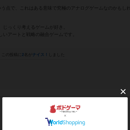
という点で、これはある意味で究極のアナログゲームなのかもし
、じっくり考えるゲームが好き。
しいアートと戦略の融合ゲームです。
この投稿に
2
名が
ナイス！
しました
メントは管理人により非表示にされました