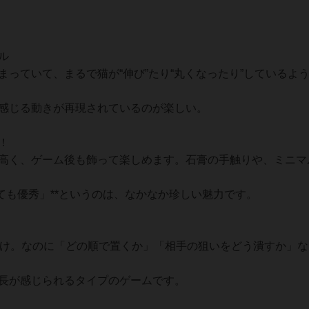
ル
っていて、まるで猫が“伸び”たり“丸くなったり”しているよ
感じる動きが再現されているのが楽しい。
！
高く、ゲーム後も飾って楽しめます。石膏の手触りや、ミニマ
ても優秀」**というのは、なかなか珍しい魅力です。
け。なのに「どの順で置くか」「相手の狙いをどう潰すか」な
長が感じられるタイプのゲームです。