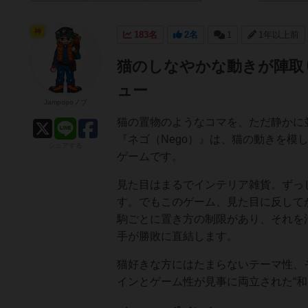
神
183名
2名
1
1年以上前
猫のしなやかな動きが陣取
ュー
Jampopoノブ
猫の置物のようなコマを、ただ静かに
『ネゴ（Nego）』は、猫の動きを模
シェアする
ゲームです。
見た目はまるでインテリア雑貨。ずっ
す。でもこのゲーム、見た目に反してか
駒ごとに置き方の制限があり、それを
手が勝敗に直結します。
猫好きな方にはたまらないテーマ性、
インとゲーム性が見事に両立された“和