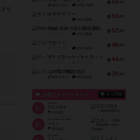
59
PT
紹介文あり
13件の投稿
れませ
ギャンブラー
58
PT
紹介文なし
2件の投稿
Bitter End ブタペスト救出作戦
52
PT
紹介文なし
1件の投稿
ラピード
46
PT
紹介文なし
1件の投稿
ザ・フラッフィー・ライト
44
PT
紹介文なし
0件の投稿
ふたつの城の物語
39
PT
紹介文あり
6件の投稿
お気に入りランキング
トップ50
Splendor
1
宝石の煌き
位
4040名
Die Siedler von Catan
2
カタン
位
3616名
Dominion
ドミニオン