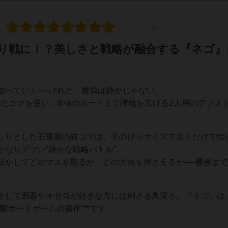
り戦に！？美しさと戦略が融合する『ネゴ』
並べていく──けれど、勝負は静かじゃない。
したコマを使い、8×8のボード上で陣地を広げる2人用のアブス
しりとした石膏製の猫コマは、手のひらサイズで置くだけで絵
なりアツい“静かな戦略バトル”。
活かしてどのマスを取るか、どの方向を押さえるか──最後ま
そして囲碁やオセロが好きな方には刺さる奥深さ。『ネゴ』は、
製ボードゲームの傑作”**です。