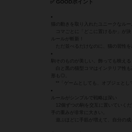
✅ GOODポイント
猫の動きを取り入れたユニークなルー
コマごとに「どこに置けるか」が決ま
ルールが斬新！
ただ並べるだけなのに、猫の習性を
駒そのものが美しい。飾っても映える
白と黒の猫型コマはインテリア性も
形も◎。
**「ゲームとしても、オブジェとし
ルールがシンプルで戦略は深い
12個ずつの駒を交互に置いていくだ
手の重みが非常に大きい。
遊ぶほどに手筋が増えて、自分の成