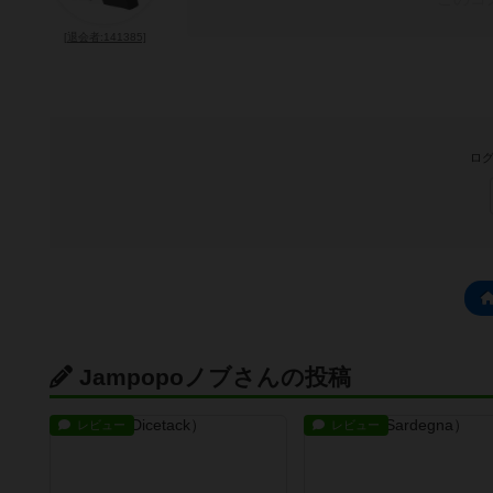
[退会者:141385]
ログ
Jampopoノブさんの投稿
レビュー
レビュー