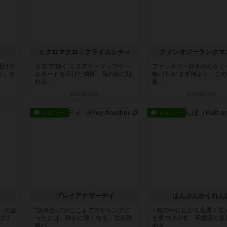
ミクロマクロ：クライムシティ
ファンタジーランクマ
駆け引
まるで“動く”ミステリーマップゲー
ファンタジー好きの心をく
ャ』を
ムボードを広げた瞬間、目の前に現
喚バトル”まず何より、こ
れる...
最...
約1年前
の投稿
約1年前
の投稿
レビュー
レビュー
プレイアナザーデイ
はんぶんかくれん
ーの金
“読み合い”がここまでスリリングだ
✨鏡の中に広がる世界！見
プト
ったとは。静かに熱くなる、生存戦
を見つけ出す、不思議で楽
略バ...
めき...