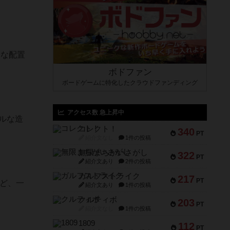
うな配置
ボドファン
ボードゲームに特化したクラウドファンディング
アクセス数 急上昇中
ルな造
コレクト！
340
PT
紹介文なし
1件の投稿
無限まちがいさがし
322
PT
紹介文あり
2件の投稿
ガルフストライク
217
PT
ど、一
紹介文あり
1件の投稿
クルティボ
203
PT
紹介文なし
1件の投稿
1809
112
PT