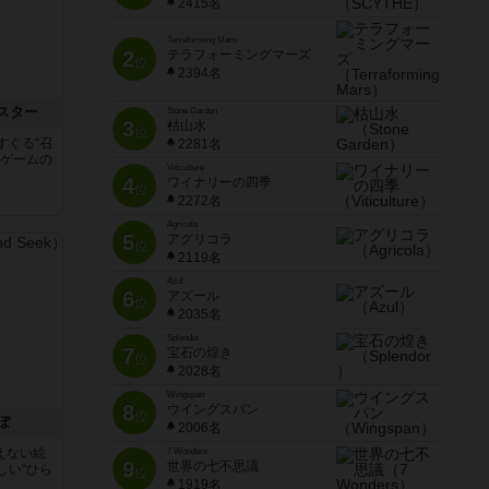
2415名
Terraforming Mars
2
テラフォーミングマーズ
位
2394名
スター
Stone Garden
3
枯山水
位
すぐる“召
2281名
のゲームの
Viticulture
4
ワイナリーの四季
位
2272名
Agricola
5
アグリコラ
位
2119名
Azul
6
アズール
位
2035名
Splendor
7
宝石の煌き
位
2028名
Wingspan
8
ウイングスパン
位
ぼ
2006名
えない絵
7 Wonders
9
世界の七不思議
しい“ひら
位
1919名