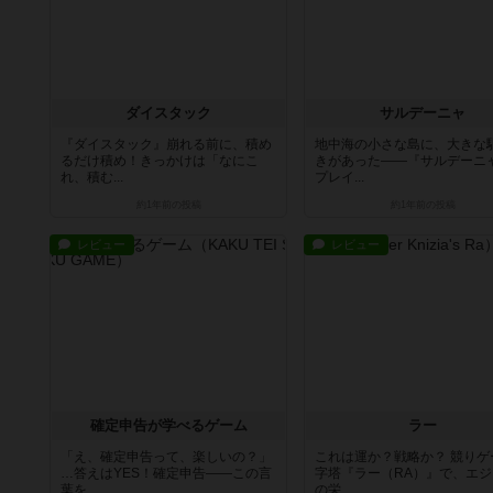
ダイスタック
サルデーニャ
『ダイスタック』崩れる前に、積め
地中海の小さな島に、大きな
るだけ積め！きっかけは「なにこ
きがあった——『サルデーニ
れ、積む...
プレイ...
約1年前
の投稿
約1年前
の投稿
レビュー
レビュー
確定申告が学べるゲーム
ラー
「え、確定申告って、楽しいの？」
これは運か？戦略か？ 競りゲ
…答えはYES！確定申告——この言
字塔『ラー（RA）』で、エジ
葉を...
の栄...