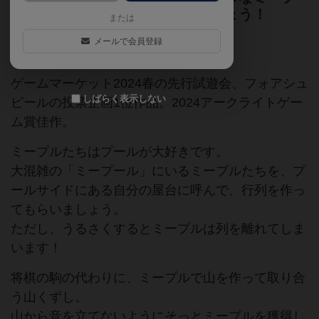
ルを集めて、高得点を目指しましょう！
または
メールで会員登録
ゲームマーケット2024春
ゲームマーケット2024春の先行試遊会、フォアシュ
しばらく表示しない
ピールの投票企画1位作品。2024アークライトゲー
ム賞佳作。
ミープルたちはプールが大好きです。
大混雑の「ミープール」にいるミープルたちを、プ
ールサイドにある自分の屋台に呼んで、行列を作っ
てもらいましょう。
ただし、うるさくするとミープルは列を離れてしま
います！
将棋の駒の代わりに、ミープルで山を作って取り合
う山くずし。
山から音を立てないようにそっとミープルを獲得し