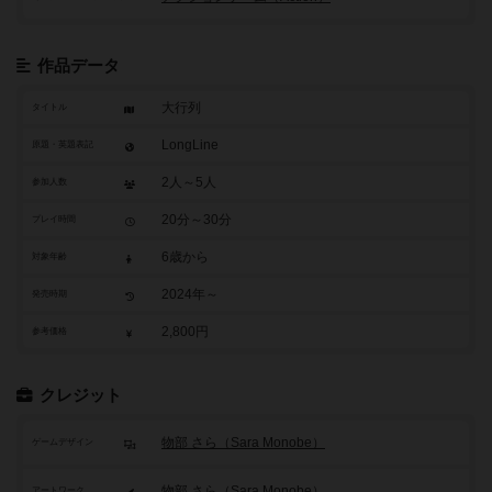
作品データ
大行列
タイトル
LongLine
原題・英題表記
2人～5人
参加人数
20分～30分
プレイ時間
6歳から
対象年齢
2024年～
発売時期
2,800円
参考価格
クレジット
物部 さら（Sara Monobe）
ゲームデザイン
物部 さら（Sara Monobe）
アートワーク