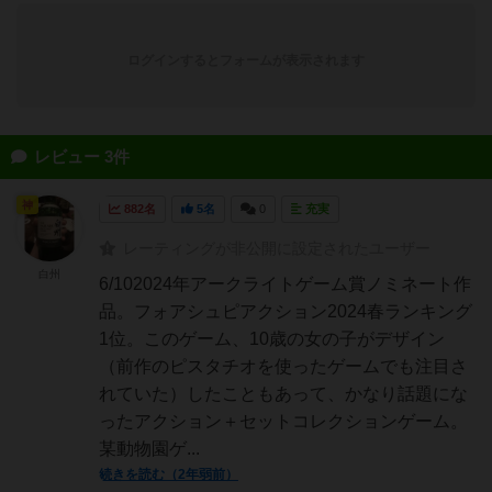
ログインするとフォームが表示されます
レビュー 3件
神
882名
5名
0
充実
レーティングが非公開に設定されたユーザー
白州
6/102024年アークライトゲーム賞ノミネート作
品。フォアシュピアクション2024春ランキング
1位。このゲーム、10歳の女の子がデザイン
（前作のピスタチオを使ったゲームでも注目さ
れていた）したこともあって、かなり話題にな
ったアクション＋セットコレクションゲーム。
某動物園ゲ...
続きを読む（2年弱前）