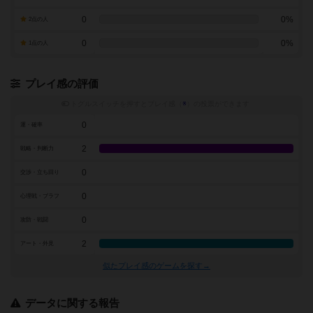
0
0%
2点の人
0
0%
1点の人
プレイ感の評価
トグルスイッチを押すとプレイ感（
※
）の投票ができます
0
運・確率
2
戦略・判断力
0
交渉・立ち回り
0
心理戦・ブラフ
0
攻防・戦闘
2
アート・外見
似たプレイ感のゲームを探す→
データに関する報告