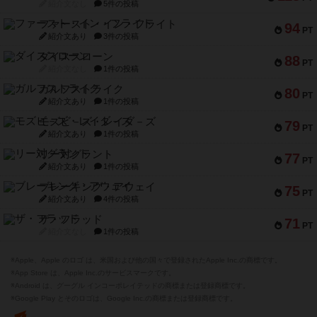
紹介文なし
5件の投稿
ファースト・イン・フライト
94
PT
紹介文あり
3件の投稿
ダイススローン
88
PT
紹介文なし
1件の投稿
ガルフストライク
80
PT
紹介文あり
1件の投稿
モズビ－ズ・レイダ－ズ
79
PT
紹介文あり
1件の投稿
リー対グラント
77
PT
紹介文あり
1件の投稿
ブレーキング・アウェイ
75
PT
紹介文あり
4件の投稿
ザ・フラッド
71
PT
紹介文なし
1件の投稿
※Apple、Apple のロゴ は、米国および他の国々で登録されたApple Inc.の商標です。
※App Store は、Apple Inc.のサービスマークです。
※Android は、グーグル インコーポレイテッドの商標または登録商標です。
※Google Play とそのロゴは、Google Inc.の商標または登録商標です。