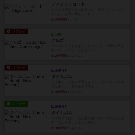
ディジットコード
やっぱり論理ゲームは面白い。息子とリプレイし
ました。息子の勝ち。これリ...
約19時間前
by くみ
リプレイ
充実
アルゴ
アルゴがとても好きで、たぶんプレイ回数が最も
多いゲームです。なんといっ...
約19時間前
by おとん
リプレイ
画像付き
タイムボム
僕はホントに嘘が下手なようで、すぐバレますみ
んなホント、嘘が上手ですよ...
約19時間前
by あまる
レビュー
画像付き
タイムボム
まず簡単で軽い！大人数で遊べる！それなのに小
箱！何より楽しい！！正体隠...
約19時間前
by あまる