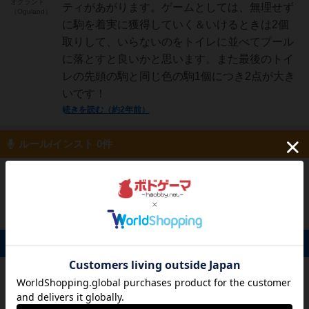
オグランド
ティがあがります。ゲームとしては、無理せず
（Oguland）
に駒を着実に獲得していく＆いけるときは2個
取りして、いらないのをトイレに並べてプール
に落とすと良いかと思います。また最後のトイ
レの先頭の駒と同じ色の駒1個につき2点が大き
いです！
続きを読む（約2年前）
ルール/インスト 0件
投稿を募集しています
掲示板 0件
投稿を募集しています