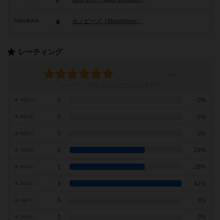
モノビーズ（Monobees）
関連企業/団体
レーティング
レーティングを行うには
ログイン
が必要です
0
0%
10点の人
0
0%
9点の人
0
0%
8点の人
2
29%
7点の人
2
29%
6点の人
3
43%
5点の人
0
0%
4点の人
0
0%
3点の人