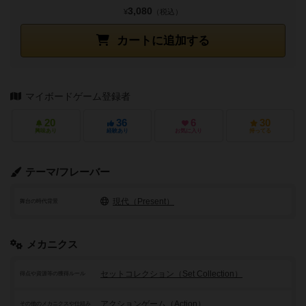
3,080
¥
（税込）
カートに追加する
マイボードゲーム登録者
20
36
6
30
興味あり
経験あり
お気に入り
持ってる
テーマ/フレーバー
現代（Present）
舞台の時代背景
メカニクス
セットコレクション（Set Collection）
得点や資源等の獲得ルール
アクションゲーム（Action）
その他のメカニクスや仕組み