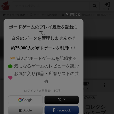
ログイン
閉じる
ボドゲーマTOP
ボードゲームの検索
大行列の通販/商品詳細
作品データ
ボードゲームのプレイ履歴を記録し
て、
自分のデータを管理しませんか？
大行列
約75,000人
がボドゲーマを利用中！
LongLine
遊んだボードゲームを記録する
気になるゲームのレビューを読む
お気に入り作品・所有リストの共
有
3
3
7
トップ
画像
動画
レビュー
カフェ
ログイン / 会員登録（10秒）
Google
X
ミープルを使った山くずし＋セットコレクシ
Apple
Facebook
ョン。音を立てないようにカラフルなミープ