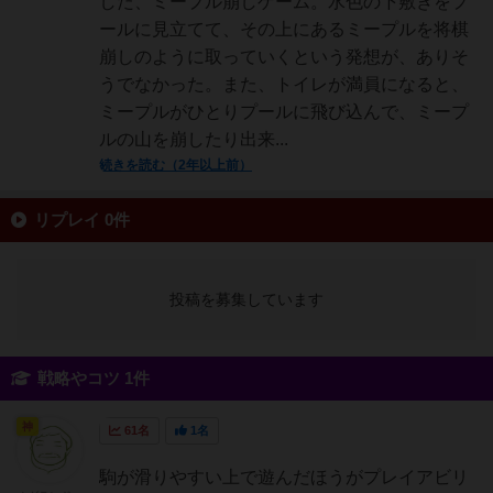
した、ミープル崩しゲーム。水色の下敷きをプ
ールに見立てて、その上にあるミープルを将棋
崩しのように取っていくという発想が、ありそ
うでなかった。また、トイレが満員になると、
ミープルがひとりプールに飛び込んで、ミープ
ルの山を崩したり出来...
続きを読む（2年以上前）
リプレイ 0件
投稿を募集しています
戦略やコツ 1件
神
61名
1名
駒が滑りやすい上で遊んだほうがプレイアビリ