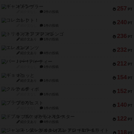
ギャンブラー
257
PT
紹介文なし
2件の投稿
コレクト！
240
PT
紹介文なし
1件の投稿
トリオンフ ア マレンゴ
236
PT
紹介文あり
1件の投稿
エレメンツ
232
PT
紹介文あり
4件の投稿
バー！パーティー
212
PT
紹介文なし
1件の投稿
ギョッと
154
PT
紹介文あり
1件の投稿
クルティボ
152
PT
紹介文なし
1件の投稿
ブラヴェスト
140
PT
紹介文なし
1件の投稿
ドブル：ポケットモンスター
122
PT
紹介文あり
4件の投稿
ジャンヌ・ダルク-オルレアン ドロー＆ライト
118
PT