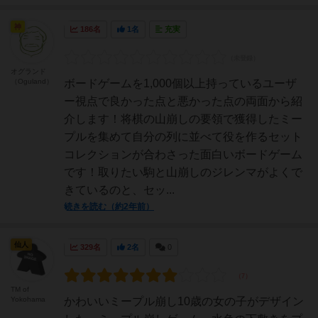
神
186名
1名
充実
オグランド
（Oguland）
ボードゲームを1,000個以上持っているユーザ
ー視点で良かった点と悪かった点の両面から紹
介します！将棋の山崩しの要領で獲得したミー
プルを集めて自分の列に並べて役を作るセット
コレクションが合わさった面白いボードゲーム
です！取りたい駒と山崩しのジレンマがよくで
きているのと、セッ...
続きを読む（約2年前）
仙人
329名
2名
0
TM of
Yokohama
かわいいミープル崩し10歳の女の子がデザイン