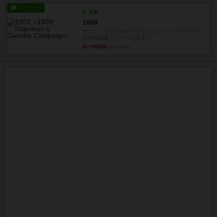
レビュー
充実
1809
ケビン・ザッカーがデザインした１ヘクス=２マイ
ルの戦役級シリーズは以下...
約19時間前
by Chaco