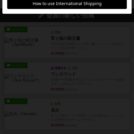
会員の新しい投稿
レビュー
充実
宵と暁の呪文書
4/5点呪文を修得したり使い魔にトークンを捧げた
りして得点を増やしてい...
約1時間前
by ワタル
レビュー
画像付き
充実
ワンラウンド
星5軽〜中量級を中心にプレイするゲーマーの感想
です。今回はボードゲーム...
約5時間前
by おとん
レビュー
充実
花火
ずっと前のドイツ年間ゲーム大賞ながら、シンプ
ルで簡単な小ゲームで今でも...
約8時間前
by tamio