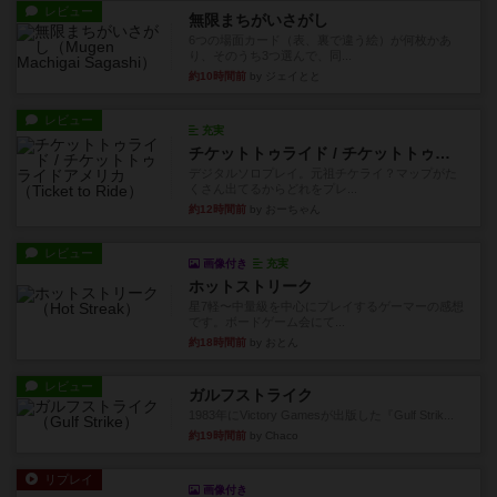
レビュー
無限まちがいさがし
6つの場面カード（表、裏で違う絵）が何枚かあ
り、そのうち3つ選んで、同...
約10時間前
by ジェイとと
レビュー
充実
チケットトゥライド / チケットトゥライドアメリカ
デジタルソロプレイ。元祖チケライ？マップがた
くさん出てるからどれをプレ...
約12時間前
by おーちゃん
レビュー
画像付き
充実
ホットストリーク
星7軽〜中量級を中心にプレイするゲーマーの感想
です。ボードゲーム会にて...
約18時間前
by おとん
レビュー
ガルフストライク
1983年にVictory Gamesが出版した『Gulf Strik...
約19時間前
by Chaco
リプレイ
画像付き