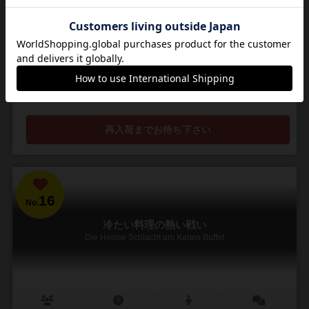
2～4人
45分前後
8歳～
4件
「手駒ビルド」×「ロールアクション」×「配置」の新感覚ゲーム！
■ストーリー タイムマシンの運用が始まってしばらく経った22XX年。
人類は時間移動の研究をさらに進め、現代において失われてしまった
貴重な遺物（ロスト・トレジャー）を回収・保...
48
96
16
116
興味あり
経験あり
お気に入り
持ってる
再入荷までお待ち下さい
16
No.
冷たい料理の熱い戦い
Die Heisse Schlacht am Kalten Buffet