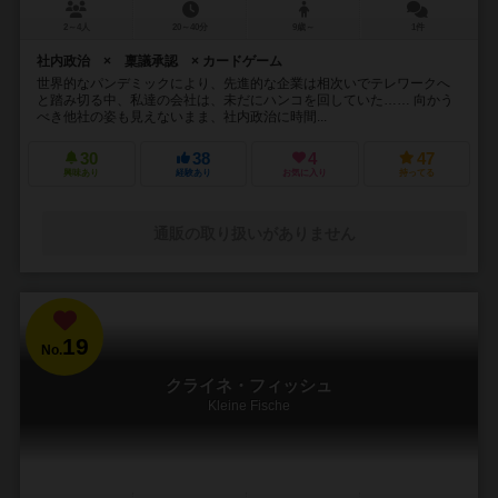
2～4人
20～40分
9歳～
1件
社内政治 × 稟議承認 × カードゲーム
世界的なパンデミックにより、先進的な企業は相次いでテレワークへ
と踏み切る中、私達の会社は、未だにハンコを回していた…… 向かう
べき他社の姿も見えないまま、社内政治に時間...
30
38
4
47
興味あり
経験あり
お気に入り
持ってる
通販の取り扱いがありません
19
No.
クライネ・フィッシュ
Kleine Fische