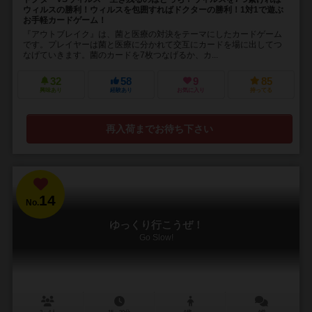
ウィルスの勝利！ウィルスを包囲すればドクターの勝利！1対1で遊ぶ
お手軽カードゲーム！
『アウトブレイク』は、菌と医療の対決をテーマにしたカードゲーム
です。プレイヤーは菌と医療に分かれて交互にカードを場に出してつ
なげていきます。菌のカードを7枚つなげるか、カ...
32
58
9
85
興味あり
経験あり
お気に入り
持ってる
再入荷までお待ち下さい
14
No.
ゆっくり行こうぜ！
Go Slow!