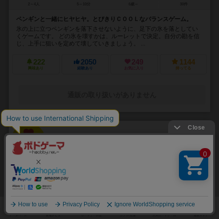
2～4人
5～10分
6歳～
30件
ペンギンと一緒にヒヤヒヤ。とびきりＣＯＯＬなバランスゲーム。
氷の上に立つペンギンを落下させないように、足下の氷を落としてい
くゲームです。 どの氷を壊すかは、ルーレットで決定。自分の勘を信
じ、上手に狙いを定めて壊していきましょう。 ...
222
2050
249
1144
興味あり
経験あり
お気に入り
持ってる
通販の取り扱いがありません
31
No.
インパクト
Impact: Battle of Elements