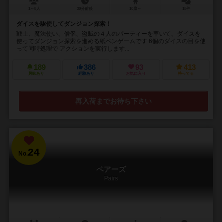
1～8人
30分前後
10歳～
18件
ダイスを駆使してダンジョン探索！
戦士、魔法使い、僧侶、盗賊の４人のパーティーを率いて、ダイスを
使ってダンジョン探索を進める紙ペンゲームです 6個のダイスの目を使
って同時処理で アクションを実行します...
189
386
93
413
興味あり
経験あり
お気に入り
持ってる
再入荷までお待ち下さい
24
No.
ペアーズ
Pairs