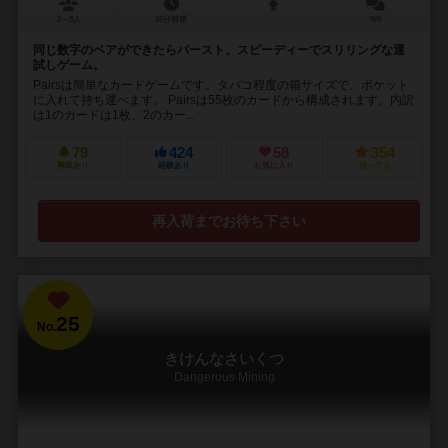
2～8人
15分前後
9件
同じ数字のペアができたらバースト。スピーディーでスリリングな運
試しゲーム。
Pairsは簡単なカードゲームです。タバコ程度の箱サイズで、ポケット
に入れて持ち運べます。 Pairsは55枚のカードから構成されます。内訳
は1のカードは1枚、2のカー...
79
424
58
354
興味あり
経験あり
お気に入り
持ってる
再入荷までお待ち下さい
25
No.
きけんなさいくつ
Dangerous Mining