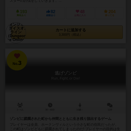
スターの討伐をしていきます。...
193
82
48
204
興味あり
経験あり
お気に入り
持ってる
カートに追加する
3,300円（税込）
3
No.
逃げゾンビ
Run, Fight, or Die!
1～4人
30～60分
14歳～
11件
ゾンビに蹂躙された町から仲間とともに生き残り脱出するゲーム
プレイヤーは全員、ホークンヴィルという小さな町の住民だったが、
この町はゾンビどもに蹂躙されてしまったのだ! プレイヤーの目的は生