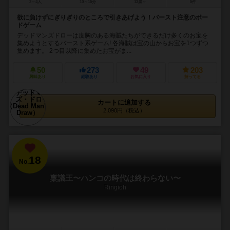
2～4人
10～15分
13歳～
5件
欲に負けずにぎりぎりのところで引きあげよう！バースト注意のボー
ドゲーム
デッドマンズドローは度胸のある海賊たちができるだけ多くのお宝を
集めようとするバースト系ゲーム! 各海賊は宝の山からお宝を1つずつ
集めます。 2つ目以降に集めたお宝がま...
50
273
49
203
興味あり
経験あり
お気に入り
持ってる
カートに追加する
2,090円（税込）
18
No.
稟議王〜ハンコの時代は終わらない〜
Ringioh