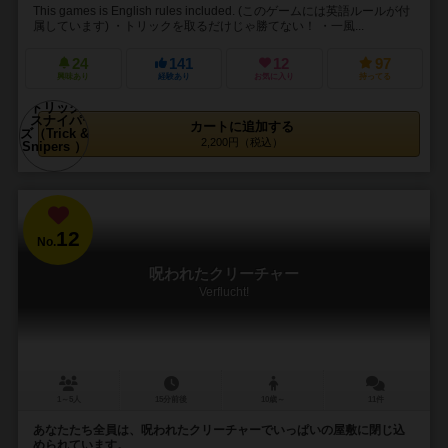
This games is English rules included. (このゲームには英語ルールが付
属しています) ・トリックを取るだけじゃ勝てない！ ・一風...
24
141
12
97
興味あり
経験あり
お気に入り
持ってる
カートに追加する
2,200円（税込）
12
No.
呪われたクリーチャー
Verflucht!
1～5人
15分前後
10歳～
11件
あなたたち全員は、呪われたクリーチャーでいっぱいの屋敷に閉じ込
められています。