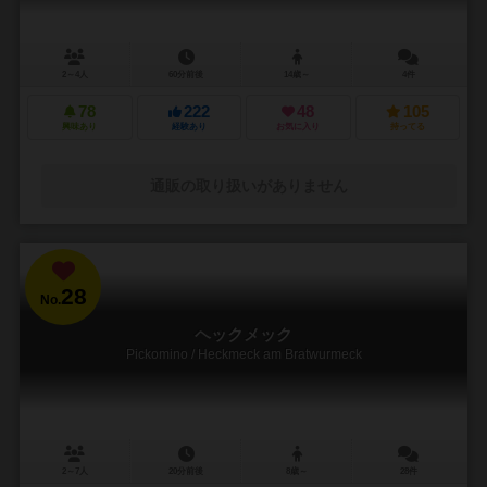
2～4人
60分前後
14歳～
4件
78
222
48
105
興味あり
経験あり
お気に入り
持ってる
通販の取り扱いがありません
28
No.
ヘックメック
Pickomino / Heckmeck am Bratwurmeck
2～7人
20分前後
8歳～
28件