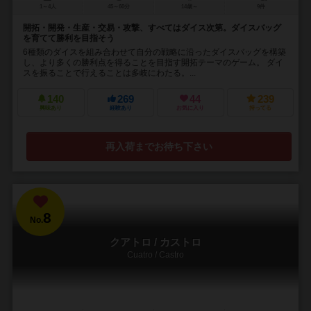
1～4人
45～60分
14歳～
9件
開拓・開発・生産・交易・攻撃、すべてはダイス次第。ダイスバッグ
を育てて勝利を目指そう
6種類のダイスを組み合わせて自分の戦略に沿ったダイスバッグを構築
し、より多くの勝利点を得ることを目指す開拓テーマのゲーム。 ダイ
スを振ることで行えることは多岐にわたる。...
140
269
44
239
興味あり
経験あり
お気に入り
持ってる
再入荷までお待ち下さい
8
No.
クアトロ / カストロ
Cuatro / Castro