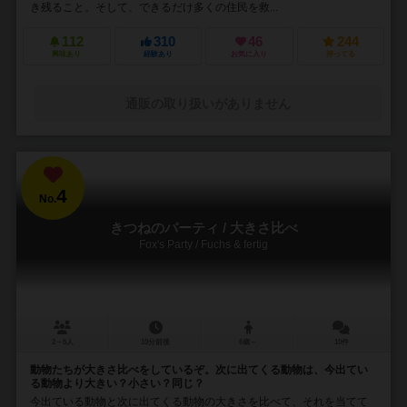
き残ること。そして、できるだけ多くの住民を救...
112
310
46
244
興味あり
経験あり
お気に入り
持ってる
通販の取り扱いがありません
4
No.
きつねのパーティ / 大きさ比べ
Fox's Party / Fuchs & fertig
2～5人
10分前後
6歳～
10件
動物たちが大きさ比べをしているぞ。次に出てくる動物は、今出てい
る動物より大きい？小さい？同じ？
今出ている動物と次に出てくる動物の大きさを比べて、それを当てて