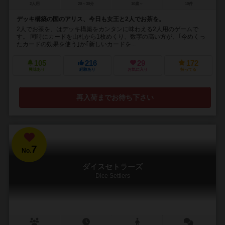
2人用
20～30分
10歳～
10件
デッキ構築の国のアリス、今日も女王と2人でお茶を。
2人でお茶を、はデッキ構築をカンタンに味わえる2人用のゲームで
す。 同時にカードを山札から1枚めくり、数字の高い方が、｢今めくっ
たカードの効果を使う｣か｢新しいカードを...
105
216
29
172
興味あり
経験あり
お気に入り
持ってる
再入荷までお待ち下さい
7
No.
ダイスセトラーズ
Dice Settlers