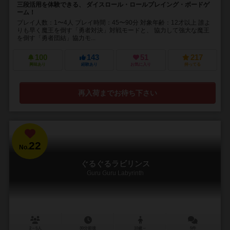
三段活用を体験できる、 ダイスロール・ロールプレイング・ボードゲ
ーム！
プレイ人数：1〜4人 プレイ時間：45〜90分 対象年齢：12才以上 誰よ
りも早く魔王を倒す「勇者対決」対戦モードと、 協力して強大な魔王
を倒す「勇者団結」協力モ...
100
143
51
217
興味あり
経験あり
お気に入り
持ってる
再入荷までお待ち下さい
22
No.
ぐるぐるラビリンス
Guru Guru Labyrinth
2～5人
30分前後
10歳～
5件