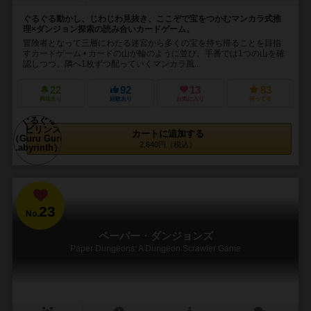
ぐるぐる動かし、じわじわ見抜き、ここぞで宝をつかむマンカラ式推
理×ダンジョン探索の読み合いカードゲーム。
冒険者となって三層にわたる迷宮から多くの宝を持ち帰ることを目指
すカードゲーム • カードの山が輪のように並び、手番では1つの山を確
認しつつ、隣へ1枚ずつ配っていくマンカラ風...
22
92
13
83
興味あり
経験あり
お気に入り
持ってる
カートに追加する
2,640円（税込）
23
No.
ペーパー・ダンジョンズ
Paper Dungeons: A Dungeon Scrawler Game