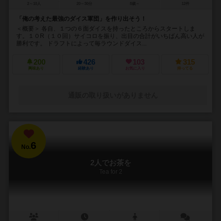
2～10人
20～30分
8歳～
12件
「俺の考えた最強のダイス軍団」を作り出そう！
＜概要＞ 各自、１つの６面ダイスを持ったところからスタートしま
す。１０R（１０回）サイコロを振り、出目の合計がいちばん高い人が
勝利です。 ドラフトによって毎ラウンドダイス...
200
426
103
315
興味あり
経験あり
お気に入り
持ってる
通販の取り扱いがありません
6
No.
2人でお茶を
Tea for 2