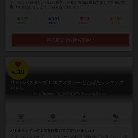
す。 欲しい設備をいっぱい置き、不要な設備は重ねて消して理想の間
取りを目指しましょう。 みんなでわいわい...
123
151
23
196
興味あり
経験あり
お気に入り
持ってる
再入荷までお待ち下さい
10
No.
リトルバスターズ！ エクスタシー どたばたランキング
バトル
Little Busters-EX DOTABATA Ranking Battle
3～5人
30～60分
12歳～
3件
バトルランキング１位を目指してさすらいまくれ！
『リトルバスターズ! エクスタシー』の作中で行われている 「バトルラ