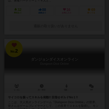
は、勇者パーティー１～４人と...
32
88
16
69
興味あり
経験あり
お気に入り
持ってる
通販の取り扱いがありません
2
No.
ダンジョンダイスオンライン
Dungeon Dice Online
1～4人
20～30分
8歳～
9件
サイコロを振ってスキルを発動!! 目指せギルドNo１!!
ここは、大人気オンラインゲーム『Dungeon Dice Online』の世界。
皆さんはゲームプレイヤーとして、この世界でスキルを取得し、モン