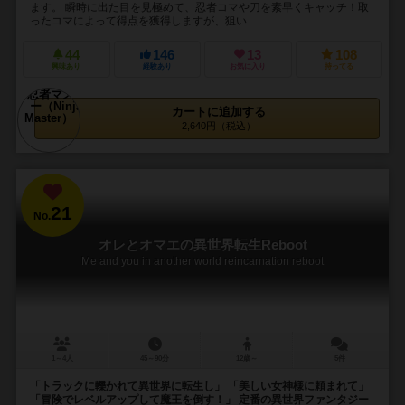
ます。 瞬時に出た目を見極めて、忍者コマや刀を素早くキャッチ！取
ったコマによって得点を獲得しますが、狙い...
44
146
13
108
興味あり
経験あり
お気に入り
持ってる
カートに追加する
2,640円（税込）
21
No.
オレとオマエの異世界転生Reboot
Me and you in another world reincarnation reboot
1～4人
45～90分
12歳～
5件
「トラックに轢かれて異世界に転生し」 「美しい女神様に頼まれて」
「冒険でレベルアップして魔王を倒す！」 定番の異世界ファンタジー