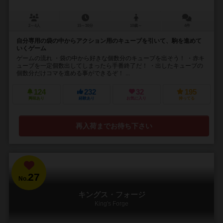
2～4人
15～30分
10歳～
4件
自分専用の袋の中からアクション用のキューブを引いて、駒を進めて
いくゲーム
ゲームの流れ ・袋の中から好きな個数分のキューブを出そう！ ・赤キ
ューブを一定個数出してしまったら手番終了だ！ ・出したキューブの
個数分だけコマを進める事ができるぞ！ ...
124
232
32
195
興味あり
経験あり
お気に入り
持ってる
再入荷までお待ち下さい
27
No.
キングス・フォージ
King's Forge