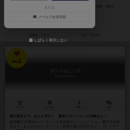
または
メールで会員登録
しばらく表示しない
1
No.
ダンジョニング
Dungeoning
3～5人
10～20分
10歳～
5件
魔王復活まで、あとわずか！ 最速でダンジョンを攻略せよ！
最弱魔王VS勇者のパーティーの非対称ダンジョンバトル。 魔王完全復
活まで、あとわずか！ ダンジョン最奥の魔王を封印せよ！ プレイヤー