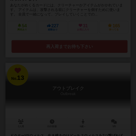
あなたがめくるカードには、クリーチャーかアイテムがかかれていま
す。 アイテムは、攻撃される前にクリーチャーを倒すために使いま
す。 全員で一緒になって、プレイしていくことでの...
54
227
31
165
興味あり
経験あり
お気に入り
持ってる
再入荷までお待ち下さい
13
No.
アウトブレイク
Outbreak
2人用
15分前後
6歳～
3件
ドクターVSウィルス 生き残るのはどっち？ウィルスを7つ繋げれば