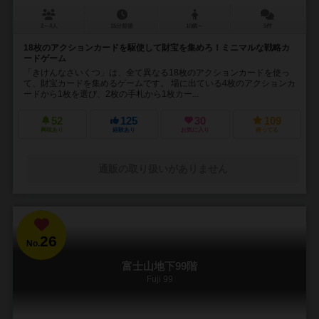
2～4人
15分前後
10歳～
5件
18枚のアクションカードを駆使して財宝を集めろ！ミニマルな戦略カ
ードゲーム
「きけんなさいくつ」は、全て異なる18枚のアクションカードを使っ
て、財宝カードを集めるゲームです。 場に出ている4枚のアクションカ
ードから1枚を選び、2枚の手札から1枚カー...
52
125
30
109
興味あり
経験あり
お気に入り
持ってる
通販の取り扱いがありません
26
No.
富士山地下99階
Fuji 99