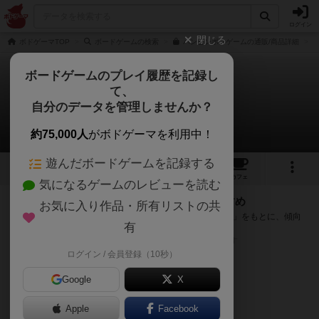
ログイン
閉じる
ボドゲーマTOP
ボードゲームの検索
パンピンポンゲームの通販/商品詳細
ボードゲームのプレイ履歴を記録し
て、
パンピンポンゲーム
自分のデータを管理しませんか？
次のおすすめボードゲーム
約75,000人
がボドゲーマを利用中！
遊んだボードゲームを記録する
5
4
40
トップ
画像
動画
レビュー
カフェ
気になるゲームのレビューを読む
『パンピンポンゲーム』が好きな方へのおすすめ
お気に入り作品・所有リストの共
このゲームのトップページで投票された「プレイ感の評価」をもとに、傾向
有
が近いボードゲームをランキング形式で紹介します。
※リストには一定の投票数がある作品のみを表示しています
ログイン / 会員登録（10秒）
Google
X
Apple
Facebook