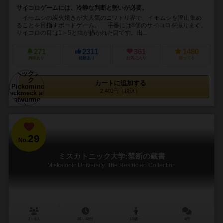
サイコロゲームには、冷静な判断と勢いが必要。
イモムシの炭火焼きが大人気のニワトリ界で、イモムシを沢山集め
ることを目指すボードゲーム。 手番には8個のサイコロを振ります。
サイコロの目は1～5と虫が描かれた目です。出...
271
2311
361
1480
興味あり
経験あり
お気に入り
持ってる
カートに追加する
2,400円（税込）
29
No.
ミスカトニック大学:禁断の蔵書
Miskatonic University: The Restricted Collection
2～5人
30～45分
13歳～
4件