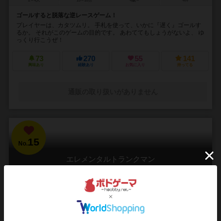
2～4人
15～20分
4歳～
4件
ゴールすると脱落な逆レースゲーム！
プレイヤーは、カタツムリ。 手札を使って、いかに『遅く』ゴールす
るか。 それがこのゲームの目的です。 あわててもしょうがないよ、 ゆ
っくり行こうぜ！
73
270
55
141
興味あり
経験あり
お気に入り
持ってる
通販の取り扱いがありません
15
No.
エレメンタルトランクマン
Elemental Trunk Man