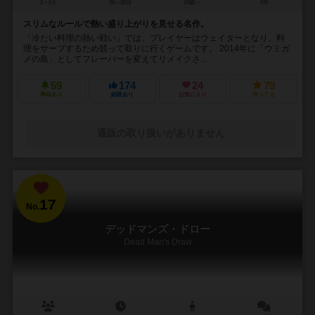
2～6人
20～30分
10歳～
2件
スリムなルールで熱い盛り上がりを見せる名作。
「冷たい料理の熱い戦い」では、プレイヤーはウェイターとなり、料
理をサーブするため競って取りに行くゲームです。 2014年に「ウミガ
メの島」としてフレーバーを変えてリメイクさ...
59
174
24
79
興味あり
経験あり
お気に入り
持ってる
通販の取り扱いがありません
17
No.
デッドマンズ・ドロー
Dead Man's Draw