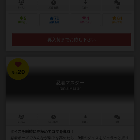
2～4人
20分前後
7歳～
1件
5
71
4
64
興味あり
経験あり
お気に入り
持ってる
再入荷までお待ち下さい
20
No.
忍者マスター
Ninja Master
2～5人
15～30分
8歳～
3件
ダイスを瞬時に見極めてコマを奪取！
忍者ポーズでみんなが集中を高めたら、9個のダイスをジャラッと振り