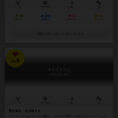
2～4人
20分前後
8歳～
3件
30
203
33
61
興味あり
経験あり
お気に入り
持ってる
通販の取り扱いがありません
9
No.
マドリイズム
MADORI-ISM
1～5人
10～20分
8歳～
6件
間を重ね、住は極まる
マドリイズムはカードを重ね、つなげて間取りを作るカードゲームで