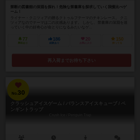
禁断の図書館の深淵を探れ！危険な禁書庫を探求していく我慢比べゲ
ーム！
ライナー・クニツィアの贈るクトゥルフテーマのチキンレース。 クニ
ツィアなのでテーマは二の次感あります。 しかし、禁書庫の深淵を巡
っていく中の好奇心が命とりになるみたいなゲ...
77
186
20
150
興味あり
経験あり
お気に入り
持ってる
再入荷までお待ち下さい
30
No.
クラッシュアイスゲーム / バランスアイスキューブ / ペ
ンギントラップ
Crush Ice / Penguin Trap