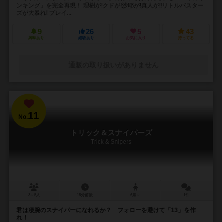
ンキング」を完全再現！ 理樹が!クドが!沙耶が!真人が‼︎リトルバスター
ズが大暴れ! プレイ...
9
26
5
43
興味あり
経験あり
お気に入り
持ってる
通販の取り扱いがありません
11
No.
トリック＆スナイパーズ
Trick & Snipers
3～5人
15分前後
6歳～
1件
君は凄腕のスナイパーになれるか？ フォローを避けて「13」を作
れ！