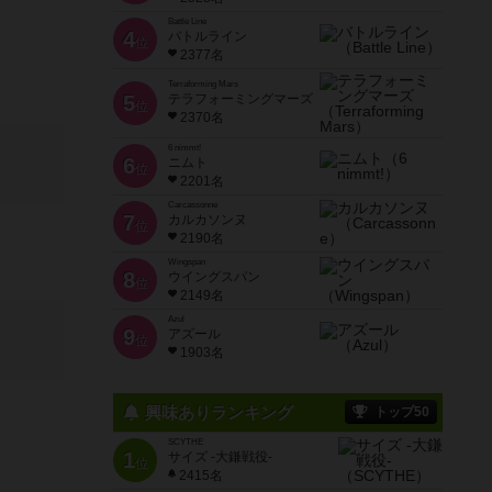
Battle Line
4
バトルライン
位
2377名
Terraforming Mars
5
テラフォーミングマーズ
位
2370名
6 nimmt!
6
ニムト
位
2201名
Carcassonne
7
カルカソンヌ
位
2190名
Wingspan
8
ウイングスパン
位
2149名
Azul
9
アズール
位
1903名
興味ありランキング
トップ50
SCYTHE
1
サイズ -大鎌戦役-
位
2415名