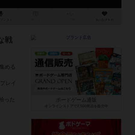
/インスト
掲示板
拡張/関連
作
次のおすすめ
な戦
集める
でプレイ
拾った
ボードゲーム通販
オンラインストアで7,500商品を販売中