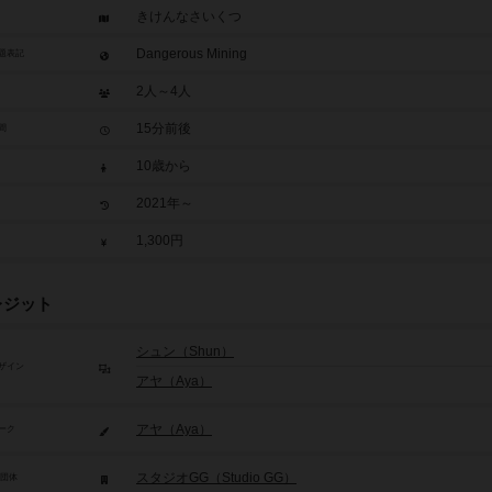
きけんなさいくつ
Dangerous Mining
題表記
2人～4人
15分前後
間
10歳から
2021年～
1,300円
レジット
シュン（Shun）
ザイン
アヤ（Aya）
アヤ（Aya）
ーク
スタジオGG（Studio GG）
/団体