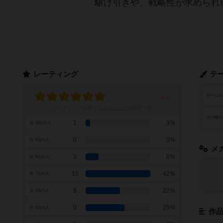
駆け引きや、戦略性が求められ
レーティング
テ
ゲームの
レーティングを行うには
ログイン
が必要です
その他の
1
3%
10点の人
0
0%
9点の人
メ
3
8%
8点の人
15
42%
7点の人
8
22%
6点の人
9
25%
5点の人
作