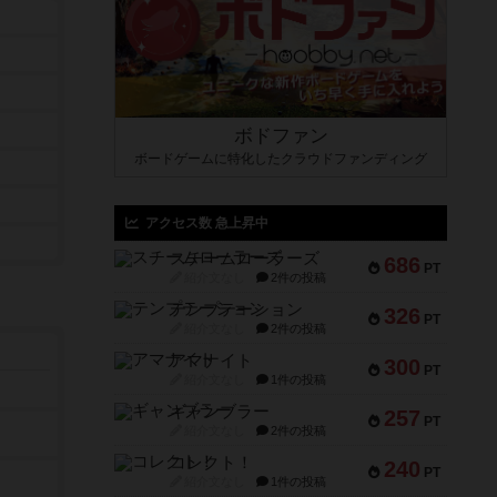
ボドファン
ボードゲームに特化したクラウドファンディング
アクセス数 急上昇中
スチームローラーズ
686
PT
紹介文なし
2件の投稿
テンプテーション
326
PT
紹介文なし
2件の投稿
アマナイト
300
PT
紹介文なし
1件の投稿
ギャンブラー
257
PT
紹介文なし
2件の投稿
コレクト！
240
PT
紹介文なし
1件の投稿