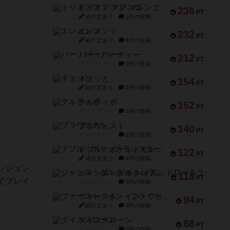
トリオンフ ア マレンゴ
236
PT
紹介文あり
1件の投稿
エレメンツ
232
PT
紹介文あり
4件の投稿
バー！パーティー
212
PT
紹介文なし
1件の投稿
ギョッと
154
PT
紹介文あり
1件の投稿
クルティボ
152
PT
紹介文なし
1件の投稿
ブラヴェスト
140
PT
紹介文なし
1件の投稿
ドブル：ポケットモンスター
122
PT
紹介文あり
4件の投稿
ンジョン
ジャンヌ・ダルク-オルレアン ドロー＆ライト
118
PT
でプレイ
紹介文なし
5件の投稿
ファースト・イン・フライト
94
PT
紹介文あり
3件の投稿
ダイススローン
88
PT
紹介文なし
1件の投稿