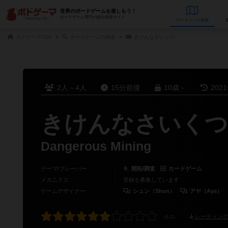
世界のボードゲームを楽しもう！
ボードゲーム専門の総合情報サイト
データベース
検
ボドゲーマTOP
ボードゲームの検索
きけんなさいくつ
2人～4人
15分前後
10歳～
202
きけんなさいくつ
Dangerous Mining
テーマ/フレーバー
：
開拓/調査
カードゲーム
メカニクス
：
登録を募集しています
ゲームデザイナー
：
シュン（Shun）
アヤ（Aya）
レーティング