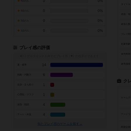
0
0%
4点の人
タイトル
0
0%
3点の人
原題・英
0
0%
2点の人
参加人数
0
0%
1点の人
プレイ時
対象年齢
プレイ感の評価
発売時期
トグルスイッチを押すとプレイ感（
※
）の投票ができます
参考価格
14
運・確率
6
戦略・判断力
ク
1
交渉・立ち回り
1
心理戦・ブラフ
ゲームデ
4
攻防・戦闘
4
アートワ
アート・外見
似たプレイ感のゲームを探す→
関連企業