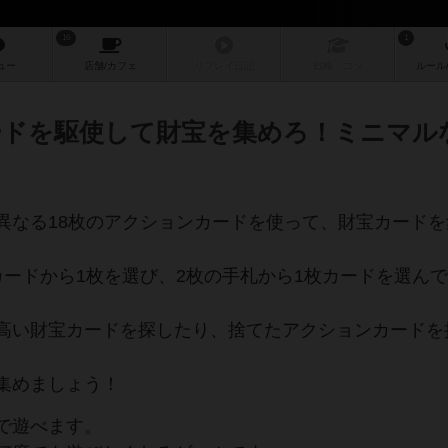
16
1
ュー
店舗/
カフェ
リプレイ
日記
戦略
・コツ
ルール
ードを駆使して財宝を集めろ！ミニマル
異なる18枚のアクションカードを使って、財宝カードを
カードから1枚を選び、2枚の手札から1枚カードを選ん
高い財宝カードを探したり、捨てたアクションカードを
集めましょう！
で遊べます。