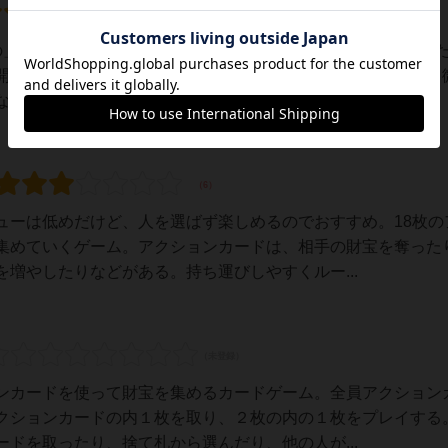
の」！基本的にゲムマではあらかじめ「これを買うぞ」と決め
開場直前に思わず衝動買いしてしまったゲームです。（以下、
まもの」というゲームが好きでした。要素が多...
ューは低めだけど、人を選ばず楽しめるのでおすすめ。18枚の
集めていくゲーム。アクションカードは、相手の財宝を奪った
増やしたりなどがある。持ち運びしやすくルー...
ンカードを使って財宝を集めるカードゲーム。全員アクション
クションカードの内１枚を取り、２枚の内の１枚をプレイする
ドを取ったり、捨て札から選んだり、他の人が...