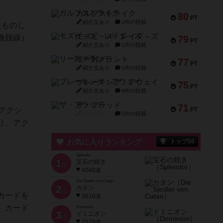
ガルフストライク
80
PT
紹介文あり
1件の投稿
たものし
モズビ－ズ・レイダ－ズ
微脱線）
79
PT
紹介文あり
1件の投稿
リー対グラント
77
PT
紹介文あり
1件の投稿
ブレーキング・アウェイ
75
PT
紹介文あり
4件の投稿
ザ・フラッド
71
アクシ
PT
紹介文なし
1件の投稿
り、アク
お気に入りランキング
トップ50
Splendor
1
宝石の煌き
位
4040名
Die Siedler von Catan
2
カタン
位
カードを
3616名
。カード
Dominion
3
ドミニオン
位
2528名