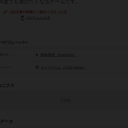
何度でも遊びたくなるゲームです。
上記文章の執筆にご協力くださった方
のがちゃんねる
ーマ/フレーバー
開拓/調査（Exploring）
基本目的
カードゲーム（Card Game）
コンセプト
カニクス
未登録
品データ