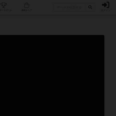
ログイン
カフェ/店舗
人気ボードゲーム
通販ストア