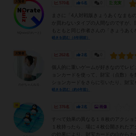
大賢者
570名
6名
0
充実
まさに「4人対戦版きょうあくなまも
か買わないタイプの人間なのですが、
もともと同じ作者さんの「きょうあくな
NQrate(のれーと)
続きを読む（4年弱前）
大賢者
262名
2名
0
個人的に重いゲームが好きなのでレビ
ョンカードを使って、財宝（点数）を
ションカードをさらに引いたり、財宝を
のがちゃんねる
続きを読む（約4年前）
神
376名
2名
画像
すべて効果の異なる１８枚のアクショ
１枚持ったら、場に４枚公開されたア
の効果により、財宝カードの山からカー