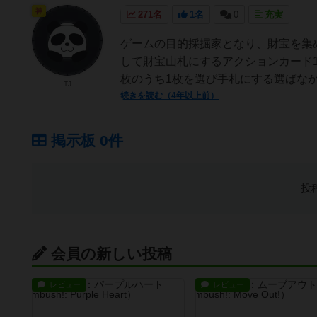
神
271名
1名
0
充実
ゲームの目的採掘家となり、財宝を集
して財宝山札にするアクションカード1
枚のうち1枚を選び手札にする選ばなか
TJ
続きを読む（4年以上前）
掲示板 0件
投
会員の新しい投稿
レビュー
レビュー