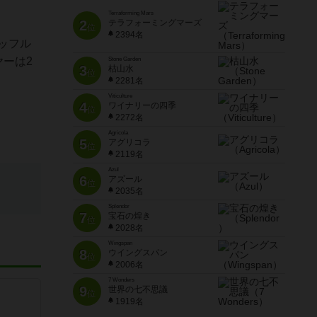
Terraforming Mars
2
テラフォーミングマーズ
位
2394名
ッフル
ーは2
Stone Garden
3
枯山水
位
2281名
Viticulture
4
ワイナリーの四季
位
2272名
Agricola
5
アグリコラ
位
2119名
Azul
6
アズール
位
2035名
Splendor
7
宝石の煌き
位
2028名
Wingspan
8
ウイングスパン
位
2006名
7 Wonders
9
世界の七不思議
位
1919名