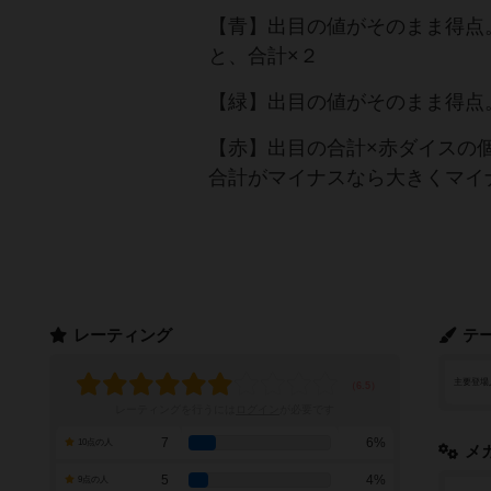
【青】出目の値がそのまま得点
と、合計×２
【緑】出目の値がそのまま得点
【赤】出目の合計×赤ダイスの
合計がマイナスなら大きくマイ
レーティング
テ
主要登場
レーティングを行うには
ログイン
が必要です
7
6%
10点の人
メ
5
4%
9点の人