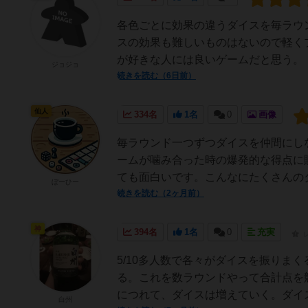
各色ごとに効果の違うダイスを毎ラウ
スの効果も難しいものはないので軽く
が好きな人には良いゲームだと思う。
ジョジョ
続きを読む（6日前）
仙人
334名
1名
0
画像
毎ラウンド一つずつダイスを仲間にし
ームが噛み合った時の爆発的な得点に
ても面白いです。こんなにたくさんのダイス
ぼーひー
続きを読む（2ヶ月前）
神
394名
1名
0
充実
5/10多人数で各々がダイスを振りま
る。これを数ラウンドやって合計点を
につれて、ダイスは増えていく。ダイス
白州