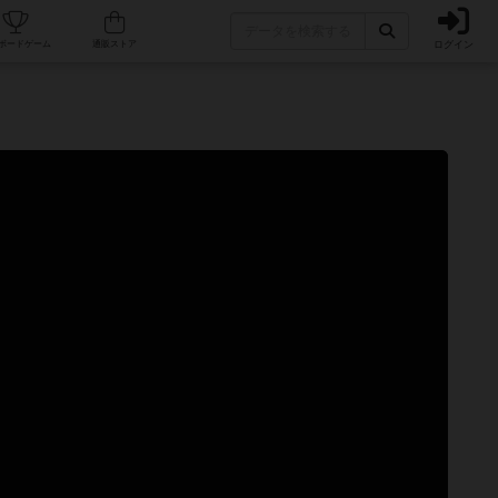
ログイン
カフェ/店舗
人気ボードゲーム
通販ストア