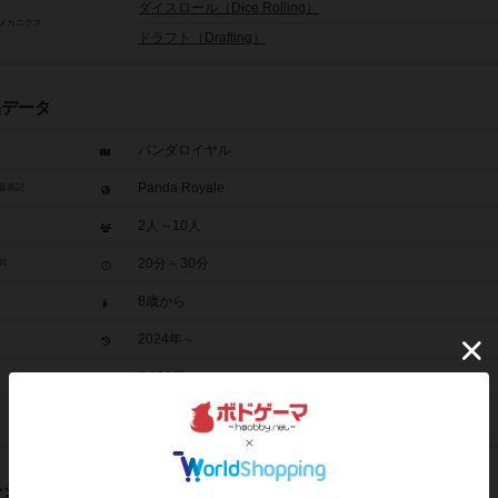
ダイスロール（Dice Rolling）
メカニクス
ドラフト（Drafting）
品データ
パンダロイヤル
Panda Royale
題表記
2人～10人
20分～30分
間
8歳から
2024年～
6,600円
パンダロイヤル拡張セット（2025年）
レジット