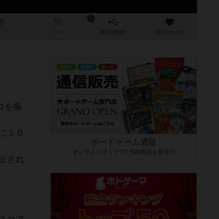
1
/インスト
掲示板
拡張/関連
作
次のおすすめ
ロを振
に１０
ボードゲーム通販
オンラインストアで7,500商品を販売中
出され