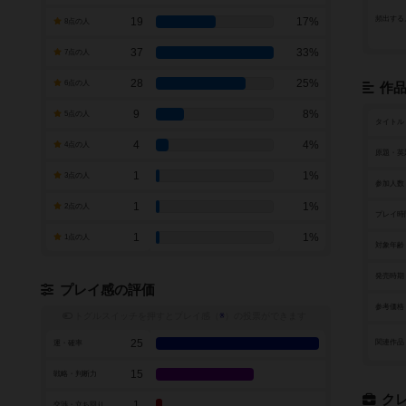
頻出する
19
17%
8点の人
37
33%
7点の人
28
25%
6点の人
作
9
8%
5点の人
タイトル
4
4%
4点の人
原題・英
1
1%
3点の人
参加人数
1
1%
2点の人
プレイ時
1
1%
1点の人
対象年齢
発売時期
プレイ感の評価
参考価格
トグルスイッチを押すとプレイ感（
※
）の投票ができます
25
関連作品
運・確率
15
戦略・判断力
ク
1
交渉・立ち回り