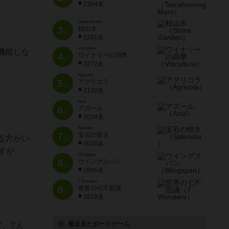
2394名
Stone Garden
3
枯山水
位
2281名
Viticulture
機能しな
4
ワイナリーの四季
位
2272名
Agricola
5
アグリコラ
位
2120名
Azul
6
アズール
位
2034名
Splendor
7
宝石の煌き
る方がい
位
2028名
すが、
Wingspan
8
ウイングスパン
位
2006名
7 Wonders
9
世界の七不思議
位
1919名
最近見たボードゲーム
、7人