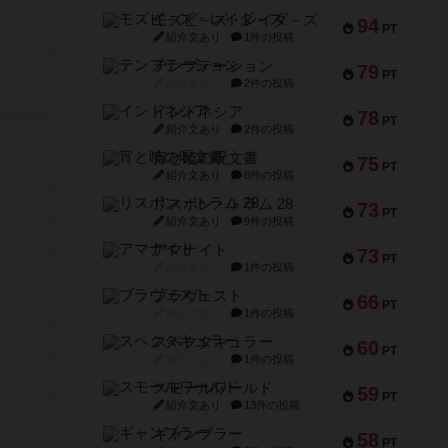
モズビ－ズ・レイダ－ズ
94
PT
紹介文あり
1件の投稿
テンプテーション
79
PT
紹介文なし
2件の投稿
インドネシア
78
PT
紹介文あり
2件の投稿
宵と暁の呪文書
75
PT
紹介文あり
8件の投稿
リスボン・トラム 28
73
PT
紹介文あり
9件の投稿
アマナイト
73
PT
紹介文なし
1件の投稿
ブラヴェスト
66
PT
紹介文なし
1件の投稿
スペクタキュラー
60
PT
紹介文なし
1件の投稿
スモールワールド
59
PT
紹介文あり
13件の投稿
ギャンブラー
58
PT