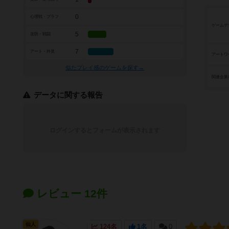
0
心理戦・ブラフ
ゲームデ
5
攻防・戦闘
7
アート・外見
アートワ
似たプレイ感のゲームを探す→
関連企業
データに関する報告
ログインするとフォームが表示されます
レビュー 12件
仙人
124名
1名
0