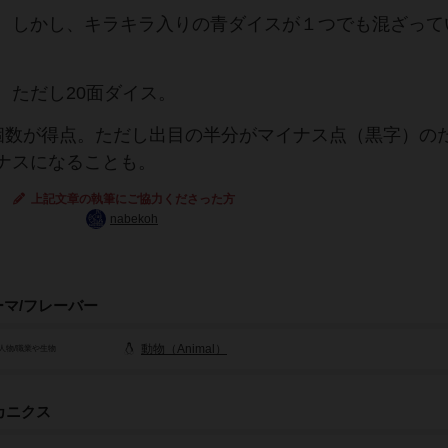
。しかし、キラキラ入りの青ダイスが１つでも混ざって
。ただし20面ダイス。
個数が得点。ただし出目の半分がマイナス点（黒字）の
ナスになることも。
上記文章の執筆にご協力くださった方
nabekoh
ーマ/フレーバー
動物（Animal）
人物/職業や生物
カニクス