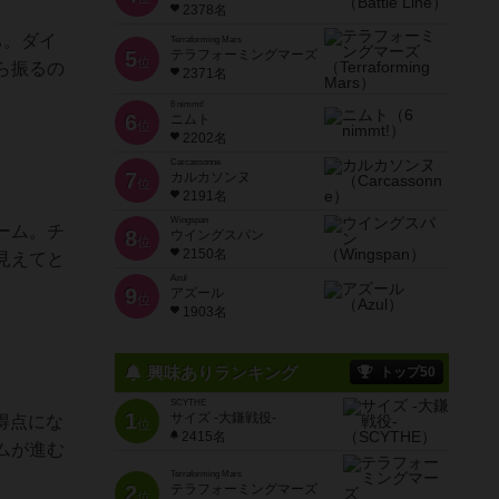
2378名
ち。ダイ
Terraforming Mars
5
テラフォーミングマーズ
位
ら振るの
2371名
6 nimmt!
6
ニムト
位
2202名
Carcassonne
7
カルカソンヌ
位
2191名
Wingspan
ーム。チ
8
ウイングスパン
位
2150名
見えてと
Azul
9
アズール
位
1903名
興味ありランキング
トップ50
SCYTHE
1
サイズ -大鎌戦役-
得点にな
位
2415名
ムが進む
Terraforming Mars
2
テラフォーミングマーズ
位