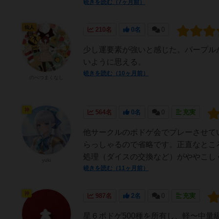
続きを読む（7ヶ月前）
仙人
210名
0名
0
少し運要素が強いと感じた。パープル
いように思える。
続きを読む（10ヶ月前）
のべつまくなし
神
564名
0名
0
充実
他サークルのボドゲ会でプレーさせて
らっしゃるので省略です。正直なとこ
処理（ダイスの交換など）がややこしく
yuki
続きを読む（11ヶ月前）
神
987名
2名
0
充実
星６ボドゲ500種を所有し、軽〜中量