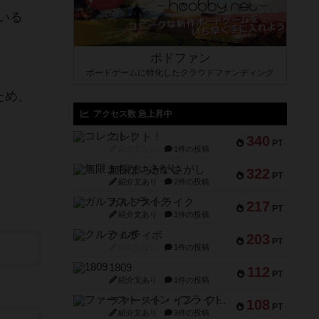
いる
ボドファン
ボードゲームに特化したクラウドファンディング
ため、
アクセス数 急上昇中
コレクト！
340
PT
紹介文なし
1件の投稿
無限まちがいさがし
322
PT
紹介文あり
2件の投稿
ガルフストライク
217
PT
紹介文あり
1件の投稿
クルティボ
203
PT
紹介文なし
1件の投稿
1809
112
PT
紹介文あり
1件の投稿
ファースト・イン・フライト
108
PT
紹介文あり
3件の投稿