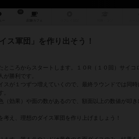
68
ュー
店舗/
カフェ
リプレイ
日記
戦略
・コツ
ルール
イス軍団」を作り出そう！
たところからスタートします。１０R（１０回）サイコ
人が勝利です。
イスが１つずつ増えていくので、最終ラウンドでは同時
す。
色（効果）や面の数があるので、額面以上の数値が叩き
を考え、理想のダイス軍団を作り上げましょう！