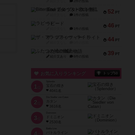
紹介文なし
2件の投稿
Bitter End ブタペスト救出作戦
52
PT
紹介文なし
1件の投稿
ラピード
46
PT
紹介文なし
1件の投稿
ザ・フラッフィー・ライト
44
PT
紹介文なし
0件の投稿
ふたつの城の物語
39
PT
紹介文あり
6件の投稿
お気に入りランキング
トップ50
Splendor
1
宝石の煌き
位
4041名
Die Siedler von Catan
2
カタン
位
3616名
Dominion
3
ドミニオン
位
2530名
Battle Line
4
バトルライン
位