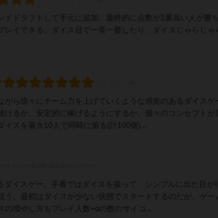
ンドドラフトして手元に追加。最終的に点数が1番高い人が勝
プレイできる。ダイス目で一喜一憂したり、ダイスじゃらじゃ
ながら徐々にチーム力を上げていくような感覚のあるダイスゲ
賭けるか、安定的に稼げるようにするか、個々のコンセプトが
を最大10人で同時に振る(計100個)...
レーティングが非公開に設定されたユーザー
くるダイスゲー。手番ではダイスを振って、シンプルに出た目が
競う。最初はダイスが少ない状態でスタートするのだが、ゲー
の増やし方もプレイ人数+αの数のサイコ...