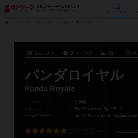
世界のボードゲームを楽しもう！
ボードゲーム専門の総合情報サイト
データベース
検
ボドゲーマTOP
ボードゲームの検索
パンダロイヤル
2人～10人
20分～30分
8歳～
2
パンダロイヤル
Panda Royale
テーマ/フレーバー
：
動物
メカニクス
：
ダイスロール
ドラフト
ゲームデザイナー
：
ネイサン・ジェンヌ（Nathan Jenne
レーティング