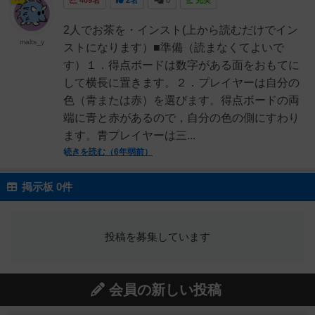
409名
2名
0
充実
2人でお茶を・インスト(上から読むだけでイン
malts_y
ストになります）■準備（読まなくてよいで
す）１．得点ボードは数字がある面をおもてに
して横長に置きます。２．プレイヤーは自分の
色（青または赤）を選びます。得点ボードの両
端に青と赤があるので，自分の色の側にすわり
ます。青プレイヤーは三...
続きを読む（6年弱前）
掲示板 0件
投稿を募集しています
会員の新しい投稿