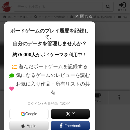
ログイン
閉じる
ボドゲーマTOP
ボードゲームの検索
2人でお茶をの通販/商品詳細
作品
ボードゲームのプレイ履歴を記録し
て、
自分のデータを管理しませんか？
2人でお茶を
約75,000人
がボドゲーマを利用中！
Tea for 2
遊んだボードゲームを記録する
気になるゲームのレビューを読む
お気に入り作品・所有リストの共
有
12
1
7
46
トップ
画像
動画
レビュー
カフェ
ログイン / 会員登録（10秒）
Google
X
Apple
Facebook