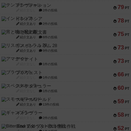
テンプテーション
79
PT
紹介文なし
2件の投稿
インドネシア
78
PT
紹介文あり
2件の投稿
宵と暁の呪文書
75
PT
紹介文あり
8件の投稿
リスボン・トラム 28
73
PT
紹介文あり
9件の投稿
アマナイト
73
PT
紹介文なし
1件の投稿
ブラヴェスト
66
PT
紹介文なし
1件の投稿
スペクタキュラー
60
PT
紹介文なし
1件の投稿
スモールワールド
59
PT
紹介文あり
13件の投稿
ギャンブラー
58
PT
紹介文なし
2件の投稿
Bitter End ブタペスト救出作戦
52
PT