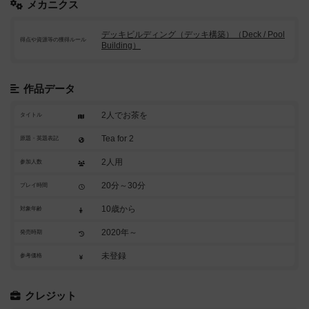
メカニクス
デッキビルディング（デッキ構築）（Deck / Pool
得点や資源等の獲得ルール
Building）
作品データ
2人でお茶を
タイトル
Tea for 2
原題・英題表記
2人用
参加人数
20分～30分
プレイ時間
10歳から
対象年齢
2020年～
発売時期
未登録
参考価格
クレジット