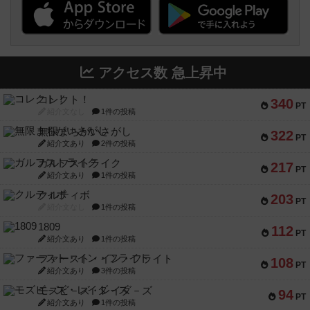
アクセス数 急上昇中
コレクト！
340
PT
紹介文なし
1件の投稿
無限まちがいさがし
322
PT
紹介文あり
2件の投稿
ガルフストライク
217
PT
紹介文あり
1件の投稿
クルティボ
203
PT
紹介文なし
1件の投稿
1809
112
PT
紹介文あり
1件の投稿
ファースト・イン・フライト
108
PT
紹介文あり
3件の投稿
モズビ－ズ・レイダ－ズ
94
PT
紹介文あり
1件の投稿