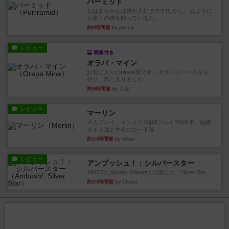
パーミッド
おばあちゃんは猫が大好きです!しかし、あまりに
も多くの猫を飼っているた...
約8時間前
by jurong
レビュー
画像付き
オラパ・マイン
お気に入りのplayte製です。オラパスペースから
やり、気に入りました...
約9時間前
by くみ
レビュー
マーリン
４人プレイ。インスト1時間プレイ2時間半。結構
ダイス運と手札のカード運...
約10時間前
by oliber
レビュー
アンブッシュ！：シルバースター
1987年にVictory Gamesが出版した『Silver Sta...
約10時間前
by Chaco