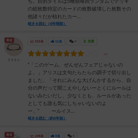
ち。目的タイルは5種類毎回ランダムでデッキ
の総枚数特定のカードの枚数破壊した枚数その
他諸々だが枯れたカー...
続きを読む（4年弱前）
勇者
415名
11名
0
充実
きままん
”「このゲーム、ぜんぜんフェアじゃないの
よ。」アリスは文句たらたらの調子で切り出し
ました。「それにみんな大げんかするから、自
分の声だって聞こえやしないーとくにルールは
ないみたいだし、少なくとも、ルールがあった
としても誰も気にしちゃいないのよ
ー」” ールイス...
続きを読む（約4年前）
勇者
248名
0名
0