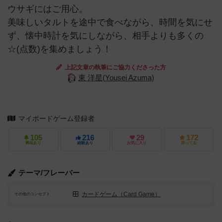
ウサギにはご用心。
美味しいタルトを途中で食べながら、時間を気にせ
ず、懐中時計を気にしながら、相手よりも多くの
☆(点数)を集めましょう！
上記文章の執筆にご協力くださった方
東 洋星(Yousei Azuma)
マイボードゲーム登録者
105
216
29
172
興味あり
経験あり
お気に入り
持ってる
テーマ/フレーバー
カードゲーム（Card Game）
その他のコンセプト