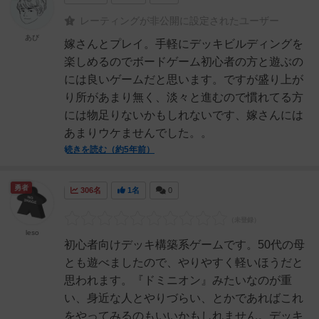
レーティングが非公開に設定されたユーザー
あび
嫁さんとプレイ。手軽にデッキビルディングを
楽しめるのでボードゲーム初心者の方と遊ぶの
には良いゲームだと思います。ですが盛り上が
り所があまり無く、淡々と進むので慣れてる方
には物足りないかもしれないです、嫁さんには
あまりウケませんでした。。
続きを読む（約5年前）
勇者
306名
1名
0
leso
初心者向けデッキ構築系ゲームです。50代の母
とも遊べましたので、やりやすく軽いほうだと
思われます。『ドミニオン』みたいなのが重
い、身近な人とやりづらい、とかであればこれ
をやってみるのもいいかもしれません。デッキ