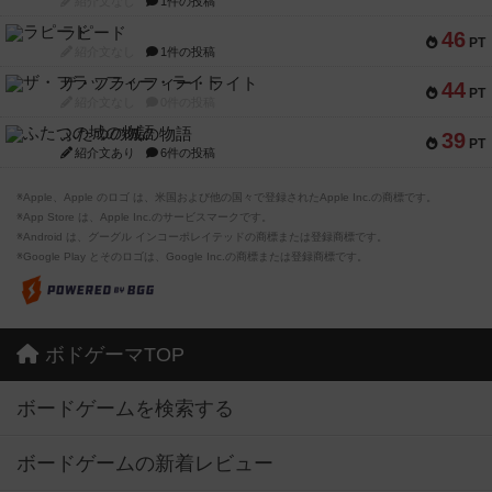
紹介文なし
1件の投稿
ラピード
46
PT
紹介文なし
1件の投稿
ザ・フラッフィー・ライト
44
PT
紹介文なし
0件の投稿
ふたつの城の物語
39
PT
紹介文あり
6件の投稿
※Apple、Apple のロゴ は、米国および他の国々で登録されたApple Inc.の商標です。
※App Store は、Apple Inc.のサービスマークです。
※Android は、グーグル インコーポレイテッドの商標または登録商標です。
※Google Play とそのロゴは、Google Inc.の商標または登録商標です。
ボドゲーマTOP
ボードゲームを検索する
ボードゲームの新着レビュー