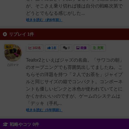
が、そこさえ乗り切れば後は自分の戦略次第で
どうとでもなる感じがした...
続きを読む（約6年前）
リプレイ 1件
仙人
102名
1名
0
画像
充実
Teafor2といえばジャズの名曲。「サワコの朝」
凸凹ママ
のオープニングでも雰囲気出してましたね。こ
ちらその洋題を持つ「２人でお茶を」ジャイプ
ルと同じサイズの箱でコンパクト。コンポーネ
ントも優しいピンクと水色が使われていてとに
かくかわいい♪のですが、ゲームのシステムは
「デッキ（手札...
続きを読む（5年弱前）
戦略やコツ 0件