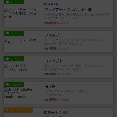
レビュー
画像付き
ファイアー・ブルズ / 火牛陣
火牛を引き連れて敵を殲滅させる。縦か斜めで前2
列まで攻撃できるが、自分...
約8時間前
by うらまこ
レビュー
フリップ７
カードをめくるかパスをするかを決めてパスした
時のカード数字が得点になる...
約8時間前
by mob567
レビュー
コンセプト
親のプレイヤーがお題を決めて限られたヒントの
中から他のプレイヤーに当て...
約8時間前
by mob567
レビュー
海兵隊
1988年にVictory Gamesが出版した
『Leathernec...
約8時間前
by Chaco
ルール/インスト
画像付き
充実