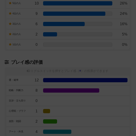
10
26%
5点の人
9
24%
4点の人
6
16%
3点の人
2
5%
2点の人
0
0%
1点の人
プレイ感の評価
トグルスイッチを押すとプレイ感（
※
）の投票ができます
12
運・確率
8
戦略・判断力
0
交渉・立ち回り
1
心理戦・ブラフ
2
攻防・戦闘
4
アート・外見