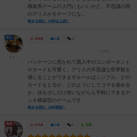
構築系ゲームの入門にもいいかと。不思議の国
のアリスがモチーフにな...
続きを読む（5年以上前）
国王
258名
1名
0
よぅ！
パッケージに惹かれて購入中のコンポーネント
やカードも可愛く、アリスの不思議な世界観を
感じることができますルールはシンプル、どの
カードをとるか、どのようにしてコマを進める
か、頭を少しだけ使いながらも手軽にできるデ
ッキ構築型のゲームです
続きを読む（6年弱前）
勇者
470名
3名
0
充実