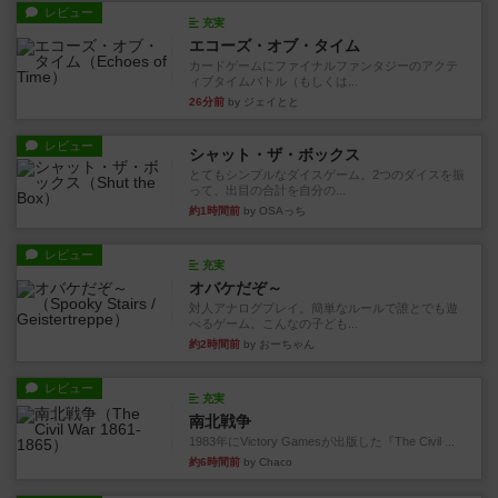
レビュー
充実
エコーズ・オブ・タイム
カードゲームにファイナルファンタジーのアクテ
ィブタイムバトル（もしくは...
26分前
by ジェイとと
レビュー
シャット・ザ・ボックス
とてもシンプルなダイスゲーム。2つのダイスを振
って、出目の合計を自分の...
約1時間前
by OSAっち
レビュー
充実
オバケだぞ～
対人アナログプレイ。簡単なルールで誰とでも遊
べるゲーム。こんなの子ども...
約2時間前
by おーちゃん
レビュー
充実
南北戦争
1983年にVictory Gamesが出版した『The Civil ...
約6時間前
by Chaco