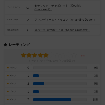
セデリック・チャボジット（Cédrick
ゲームデザイン
Chaboussit）
アマンディーヌ・ドゥゴン（Amandine Dugon）
アートワーク
スペース カウボーイズ（Space Cowboys）
関連企業/団体
レーティング
レーティングを行うには
ログイン
が必要です
0
0%
10点の人
1
3%
9点の人
2
5%
8点の人
1
3%
7点の人
7
18%
6点の人