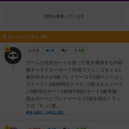
投稿を募集しています
ルール/インスト 2件
神
81名
0名
0
充実
ゲームの目的カードを使って星を獲得する内容
TJ
物キャラクターカード50枚フラミンゴタイル1
枚目的タイル5枚プレイヤーコマ2個ティーカッ
プトークン2枚砂時計トークン5枚タルトトーク
ン9枚得点ボード1枚懐中時計ボード1枚準備・
得点ボードにプレイヤーコマ2個を得点トラッ
クの「0」に置...
続きを読む（4年以上前）
神