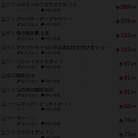
リワイルド：サウスアメリカ
389
PT
紹介文なし
2件の投稿
アンダー・ザ・テーブラー
378
PT
紹介文あり
1件の投稿
宵と暁の呪文書
133
PT
紹介文あり
8件の投稿
セミファイナル ～お前はまだ生きている～
103
PT
紹介文あり
1件の投稿
ワン・トゥ・ファイブ
97
PT
紹介文あり
1件の投稿
南北戦争
91
PT
紹介文あり
1件の投稿
ふたつの城の物語
91
PT
紹介文あり
6件の投稿
ノームズ・アット・ナイト
88
PT
紹介文なし
1件の投稿
マーリン
76
PT
紹介文あり
6件の投稿
フラットアイアン
75
PT
紹介文なし
2件の投稿