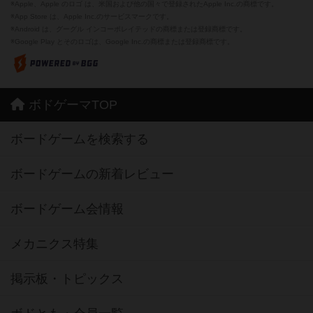
※Apple、Apple のロゴ は、米国および他の国々で登録されたApple Inc.の商標です。
※App Store は、Apple Inc.のサービスマークです。
※Android は、グーグル インコーポレイテッドの商標または登録商標です。
※Google Play とそのロゴは、Google Inc.の商標または登録商標です。
ボドゲーマTOP
ボードゲームを検索する
ボードゲームの新着レビュー
ボードゲーム会情報
メカニクス特集
掲示板・トピックス