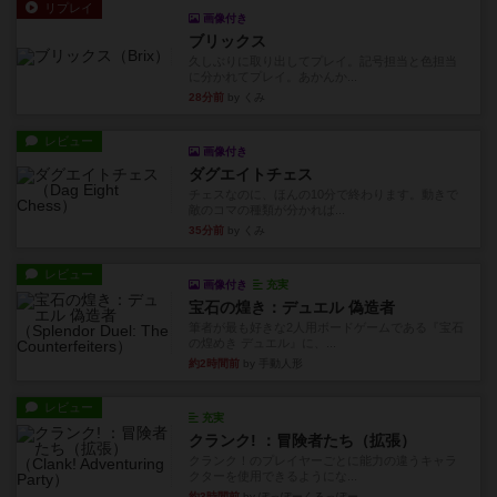
リプレイ
画像付き
ブリックス
久しぶりに取り出してプレイ。記号担当と色担当
に分かれてプレイ。あかんか...
28分前
by くみ
レビュー
画像付き
ダグエイトチェス
チェスなのに、ほんの10分で終わります。動きで
敵のコマの種類が分かれば...
35分前
by くみ
レビュー
画像付き
充実
宝石の煌き：デュエル 偽造者
筆者が最も好きな2人用ボードゲームである『宝石
の煌めき デュエル』に、...
約2時間前
by 手動人形
レビュー
充実
クランク! ：冒険者たち（拡張）
クランク！のプレイヤーごとに能力の違うキャラ
クターを使用できるようにな...
約3時間前
by ぽっぽーくるっぽー