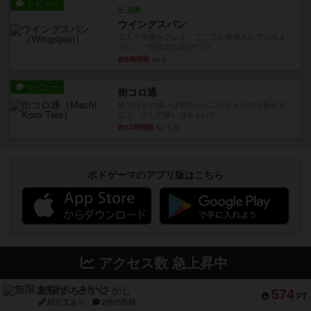
レビュー
充実
ウイングスパン
２人で何度かプレイ。ここでも指摘されているよ
うに、一部強力な鳥(カラス...
約8時間前
by S
レビュー
街コロ通
街コロとの違いは初めから二つサイコロを振れる
など、少しの違いはあるけれ...
約13時間前
by くみ
ボドゲーマのアプリ版はこちら
アクセス数 急上昇中
無限まちがいさがし
574
PT
紹介文あり
2件の投稿