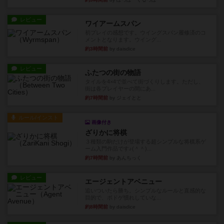
レビュー
ワイアームスパン
初プレイの感想です。ウイングスパン履修済のコ
メントとなります。ウイング...
約3時間前
by daisdice
レビュー
ふたつの街の物語
タイルを4×4で並べて街づくりします。ただし、
街は各プレイヤーの間にあ...
約7時間前
by ジェイとと
ルール/インスト
画像付き
ざりかに将棋
３種類の駒だけが登場する超シンプルな将棋系ゲ
ーム入門作品です♪(＾＾)...
約7時間前
by あんちっく
レビュー
エージェントアベニュー
追いついたら勝ち。シンプルなルールと直感的な
目的で、ボドゲ慣れしていな...
約8時間前
by daisdice