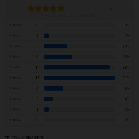
レーティングを行うには
ログイン
が必要です
0
0%
10点の人
1
2%
9点の人
5
10%
8点の人
6
13%
7点の人
14
29%
6点の人
15
31%
5点の人
4
8%
4点の人
2
4%
3点の人
1
2%
2点の人
0
0%
1点の人
プレイ感の評価