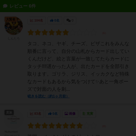
レビュー 6件
大賢者
104名
0名
0
しんたろ
タコ、ネコ、ヤギ、チーズ、ピザこれをみんな
順番に言って、自分の山札からカード出してい
くんだけど、絵と言葉が一致してたらカードに
タッチ‼️‼️遅かった人が、出たカードを全部引き
取ります。ゴリラ、ジリス、イッカクなど特殊
なカードもあるから気をつけて✨あと一角ポー
ズで対面の人を刺...
続きを読む（約1ヶ月前）
貴族
83名
0名
画像
充実
Nukumori
Creative(ヌ