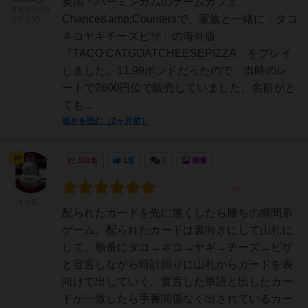
英国・バーミンガムのゲームカフェ
クモリクリエ
Chance&amp;Countersで、家族と一緒に「タコ
イティブ)
ネコヤギチーズピザ」の海外版
「TACO CATGOATCHEESEPIZZA」をプレイ
しました。11.99ポンドだったので、当時のレ
ートで2600円位で販売していました。名前がと
ても...
続きを読む（2ヶ月前）
神
161名
1名
0
画像
うらまこ
配られたカードを先に無くしたら勝ちの瞬間系
ゲーム。配られたカードは裏向きにして山札に
して、順番にタコ→ネコ→ヤギ→チーズ→ピザ
と宣言しながら時計回りに山札からカードを表
向けて出していく。宣言した単語と出したカー
ドが一致したら手番関係なく出されているカー