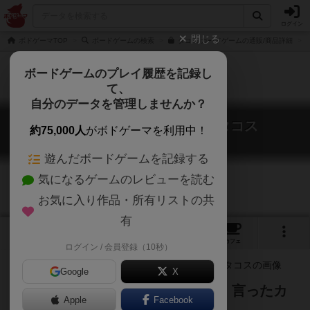
ログイン
閉じる
ボドゲーマTOP
ボードゲームの検索
タコス カードゲームの通販/商品詳細
ボードゲームのプレイ履歴を記録し
て、
自分のデータを管理しませんか？
タコネコヤギチーズピザ / タコス
約75,000人
がボドゲーマを利用中！
Taco! Cat! Goat! Cheese! Pizza!
遊んだボードゲームを記録する
気になるゲームのレビューを読む
お気に入り作品・所有リストの共
有
2
6
57
トップ
画像
動画
レビュー
カフェ
ログイン / 会員登録（10秒）
Google
X
タコ・ネコ・ヤギ・チーズ・ピザ。言ったカ
Apple
Facebook
ードが出たら、スピード勝負だ！