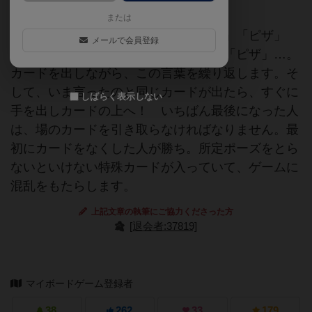
または
「タコ」「ネコ」「ヤギ」「チーズ」「ピザ」
メールで会員登録
「タコ」「ネコ」「ヤギ」「チーズ」「ピザ」…。
カードを出しながら、この言葉を繰り返します。そ
して、いま言ったのと同じカードが出たら、すぐに
しばらく表示しない
手を出しカードの上へ！ いちばん最後になった人
は、場のカードを引き取らなければなりません。最
初にカードをなくした人が勝ち。所定ポーズをとら
ないといけない特殊カードが入っていて、ゲームに
混乱をもたらします。
上記文章の執筆にご協力くださった方
[退会者:37819]
マイボードゲーム登録者
38
262
33
179