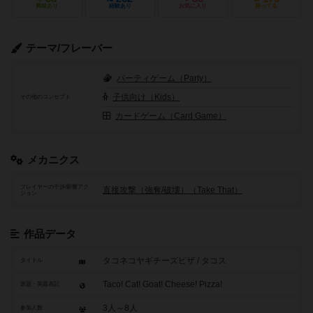
興味あり
経験あり
お気に入り
持ってる
テーマ/フレーバー
パーティゲーム（Party）
子供向け（Kids）
その他のコンセプト
カードゲーム（Card Game）
メカニクス
プレイヤーの干渉/影響アク
直接攻撃（強奪/破壊）（Take That）
ション
作品データ
タコネコヤギチーズピザ / タコス
タイトル
Taco! Cat! Goat! Cheese! Pizza!
原題・英題表記
3人～8人
参加人数