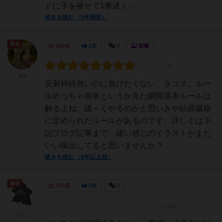
ドに手を被せて1番遅く...
続きを読む（3年弱前）
勇者
150名
2名
0
画像
aya
反射神経無いのに負けたくない、タコス。ルー
ルめっちゃ簡単というか見た瞬間基本ルールは
解るよね。緩～くやるのかと思いきや結構厳格
に定められたルールがあるのです。詳しくは下
記ブログ記事まで。緩い感じのイラストがまた
いい味出してると思いませんか？
続きを読む（3年以上前）
勇者
151名
0名
0
ぴくと