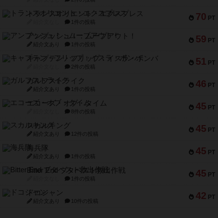
トランスオリエント・エクスプレス
70
PT
紹介文なし
1件の投稿
アンブッシュ！：ムーブアウト！
59
PT
紹介文あり
1件の投稿
キャプテン・フリップ：イスラ・ボンバ
51
PT
紹介文なし
2件の投稿
ガルフストライク
46
PT
紹介文あり
1件の投稿
エコーズ・オブ・タイム
45
PT
紹介文なし
8件の投稿
スカルキング
45
PT
紹介文あり
12件の投稿
海兵隊
45
PT
紹介文あり
1件の投稿
Bitter End ブタペスト救出作戦
45
PT
紹介文なし
1件の投稿
ドコジャン
42
PT
紹介文あり
10件の投稿