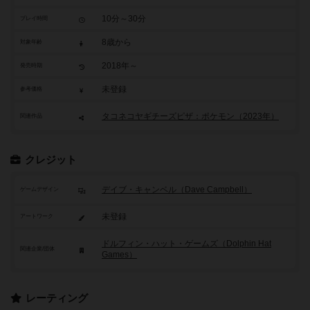
10分～30分
プレイ時間
8歳から
対象年齢
2018年～
発売時期
未登録
参考価格
タコネコヤギチーズピザ：ポケモン（2023年）
関連作品
クレジット
デイブ・キャンベル（Dave Campbell）
ゲームデザイン
未登録
アートワーク
ドルフィン・ハット・ゲームズ（Dolphin Hat
関連企業/団体
Games）
レーティング