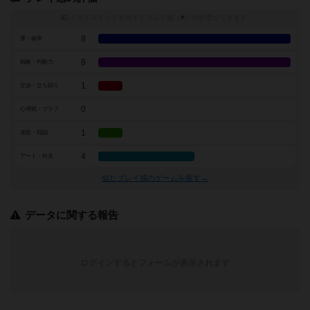
トグルスイッチを押すとプレイ感（
※
）の投票ができます
8
運・確率
8
戦略・判断力
1
交渉・立ち回り
0
心理戦・ブラフ
1
攻防・戦闘
4
アート・外見
似たプレイ感のゲームを探す→
データに関する報告
ログインするとフォームが表示されます