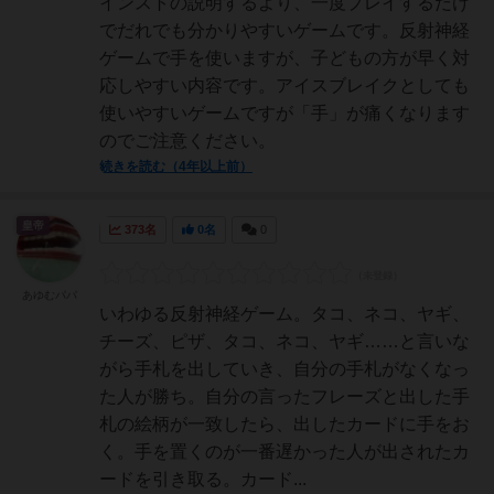
インストの説明するより、一度プレイするだけ
でだれでも分かりやすいゲームです。反射神経
ゲームで手を使いますが、子どもの方が早く対
応しやすい内容です。アイスブレイクとしても
使いやすいゲームですが「手」が痛くなります
のでご注意ください。
続きを読む（4年以上前）
皇帝
373名
0名
0
あゆむパパ
いわゆる反射神経ゲーム。タコ、ネコ、ヤギ、
チーズ、ピザ、タコ、ネコ、ヤギ……と言いな
がら手札を出していき、自分の手札がなくなっ
た人が勝ち。自分の言ったフレーズと出した手
札の絵柄が一致したら、出したカードに手をお
く。手を置くのが一番遅かった人が出されたカ
ードを引き取る。カード...