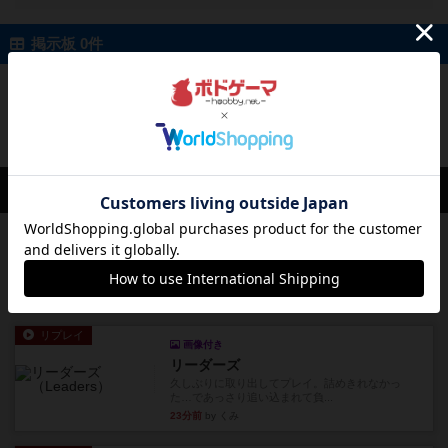
掲示板 0件
投稿を募集しています
会員の新しい投稿
レビュー
スライプ
メインコマ一つサブコマ四つでそれぞれプレイし
ます。動かし方はコマか壁に...
15分前
by くみ
リプレイ
画像付き
リーダーズ
久しぶりに取り出してプレイ。詰めきれなかっ
た…であっさり追い込まれて負...
23分前
by くみ