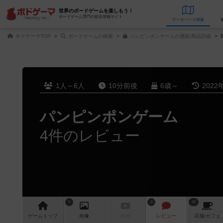
世界のボードゲームを楽しもう！
ボードゲーム専門の総合情報サイト
データベース
検
ボドゲーマTOP
ボードゲームの検索
パンピンポンゲームの通販/商品詳細
1人～6人
10分前後
6歳～
2022
パンピンポンゲーム
4件のレビュー
5
4
40
ゲーム
トップ
画像
動画
レビュー
店舗/
カフェ