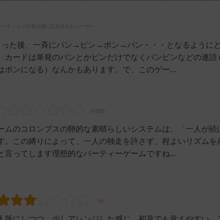
レーティングが非公開に設定されたユーザー
くった後、一斉にパン→ピン→ポン→パン・・・となるように
。カードは単発のパンとかピンだけでなくパンピンなどの連語
ポンになる）なんかもあります。で、このゲー...
ームのコロンブスの卵的な素晴らしいシステムは、「一人が続
す。この縛りによって、一人の独走を許さず、程よいリズムを
言ってします理想的なパーティーゲームですね...
人版にしつつ、少しアレンジした感じ。初見でも覚えやすい。