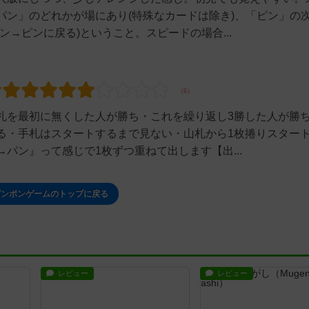
パン」のどれかが場にあり(特殊なカードは除き)、「ピン」の
→ピンに戻る)ということ。スピードの場合...
札を最初に無くした人が勝ち・これを繰り返し3勝した人が勝
る・手札はスタートするまで見ない・山札から1枚捲りスター
パン』って感じで1枚ずつ重ねて出します【出...
ピンポンゲームのトップに戻る
レビュー
レビュー