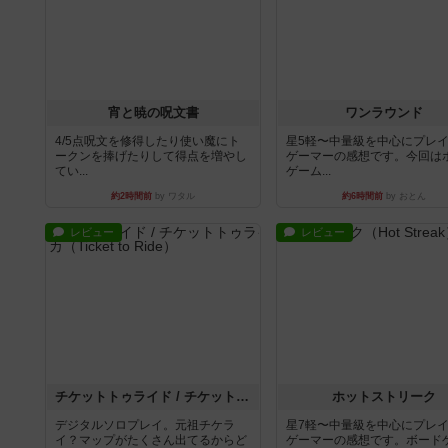
宵と暁の呪文書
ワンラウンド
4/5点呪文を修得したり使い魔にト
星5軽〜中量級を中心にプレ
ークンを捧げたりして得点を増やし
ゲーマーの感想です。今回は
てい...
ゲーム...
約2時間前
by ワタル
約6時間前
by おとん
レビュー
レビュー
チケットトゥライド / チケットトゥライドアメリカ
ホットストリーク
デジタルソロプレイ。元祖チケラ
星7軽〜中量級を中心にプレ
イ？マップがたくさん出てるからど
ゲーマーの感想です。ボード