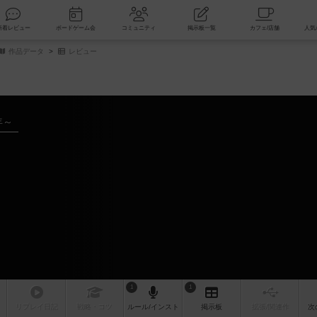
索
新着レビュー
ボードゲーム会
コミュニティ
掲示板一覧
作品データ
レビュー
年～
1
1
リプレイ
日記
戦略
・コツ
ルール
/インスト
掲示板
拡張/関連
作
次