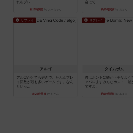
れをプレ...
会にて...
約13時間前
by おーちゃん
約19時間前
by おとん
リプレイ
リプレイ
アルゴ
タイムボム
アルゴがとても好きで、たぶんプレ
僕はホントに嘘が下手なよう
イ回数が最も多いゲームです。なん
ぐバレますみんなホント、嘘
といっ...
ですよ...
約20時間前
by おとん
約20時間前
by あまる