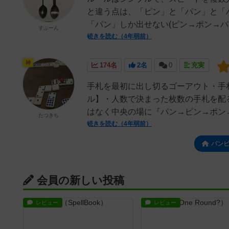
と違う点は、「ピン」と「パン」と「
「パン」しか出せない(ピン→ポン→パン
すぷーん
続きを読む（4年弱前）
神
174名
2名
0
充実
手札を最初に出し切るゴーアウト・手
ル】・人数で決まった枚数の手札を配
はなく中央の場に『パン→ピン→ポン→
たつきち
続きを読む（4年弱前）
パン
会員の新しい投稿
レビュー
レビュー