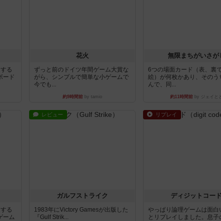
花火
無限まちがいさが
イする
ずっと前のドイツ年間ゲーム大賞な
6つの場面カード（表、裏
ボード
がら、シンプルで簡単な小ゲームで
絵）が何枚かあり、そのう
今でも...
んで、同...
約9時間前
by tamio
約11時間前
by ジェイと
レビュー
リプレイ
ガルフストライク
ディジットコー
イする
1983年にVictory Gamesが出版した
やっぱり論理ゲームは面白
ゲーム
『Gulf Strik...
とリプレイしました。息子