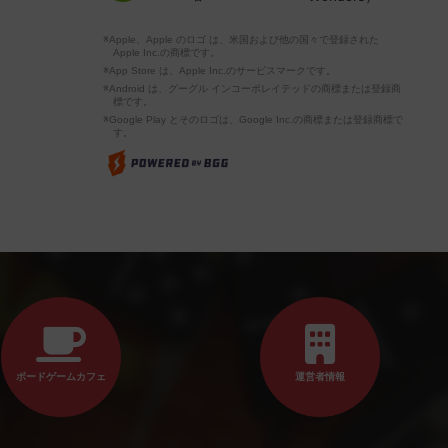
※Apple、Apple のロゴ は、米国および他の国々で登録された
Apple Inc.の商標です。
※App Store は、Apple Inc.のサービスマークです。
※Android は、グーグル インコーポレイテッドの商標または登録商
標です。
※Google Play とそのロゴは、Google Inc.の商標または登録商標で
す。
ボードゲームカフェ
運営者情報