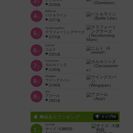
3
位
2528名
Battle Line
4
バトルライン
位
2377名
Terraforming Mars
5
テラフォーミングマーズ
位
2370名
6 nimmt!
6
ニムト
位
2201名
Carcassonne
7
カルカソンヌ
位
2190名
Wingspan
8
ウイングスパン
位
2148名
Azul
9
アズール
位
1903名
興味ありランキング
トップ50
SCYTHE
1
サイズ -大鎌戦役-
位