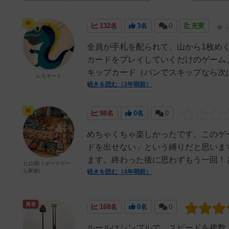
神
132名
3名
0
充実
全員が手札を配られて、山から1枚め
カードをプレイしていくだけのゲーム
キップカード（パンでスキップなら次は
レモネード
続きを読む（3年弱前）
神
98名
0名
0
めちゃくちゃ楽しかったです。このゲ
ドを出せない」という縛りだと思いま
ます。終わった後に思わずもう一回！と
ヒロ(新！ボードゲー
ム家族)
続きを読む（4年弱前）
勇者
168名
0名
0
ルールはシンプルで、スピードを複数