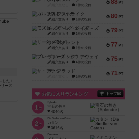
88
PT
紹介文なし
1件の投稿
ガルフストライク
80
PT
紹介文あり
1件の投稿
モズビ－ズ・レイダ－ズ
79
PT
紹介文あり
1件の投稿
リー対グラント
77
PT
紹介文あり
1件の投稿
ブレーキング・アウェイ
75
PT
紹介文あり
4件の投稿
ザ・フラッド
71
PT
紹介文なし
1件の投稿
ンした１
シリーズ
お気に入りランキング
トップ50
Splendor
1
宝石の煌き
位
4040名
Die Siedler von Catan
2
カタン
位
3616名
Dominion
ドミニオン