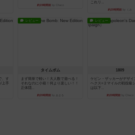
これリ...
約19時間前
by Chaco
約20時間前
by くみ
レビュー
レビュー
タイムボム
1809
で、す
まず簡単で軽い！大人数で遊べる！
ケビン・ザッカーがデザイ
が上手
それなのに小箱！何より楽しい！！
ヘクス=２マイルの戦役級
正体隠...
は以下...
約20時間前
by あまる
約20時間前
by Chaco