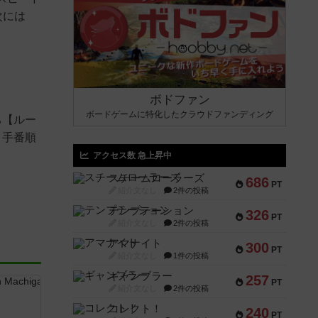
次には
ボドファン
ボードゲームに特化したクラウドファンディング
ち【ルー
ト手番順
アクセス数 急上昇中
スチームローラーズ
686
PT
紹介文なし
2件の投稿
テンプテーション
326
PT
紹介文なし
2件の投稿
アマナイト
300
PT
紹介文なし
1件の投稿
ギャンブラー
257
PT
紹介文なし
2件の投稿
コレクト！
240
PT