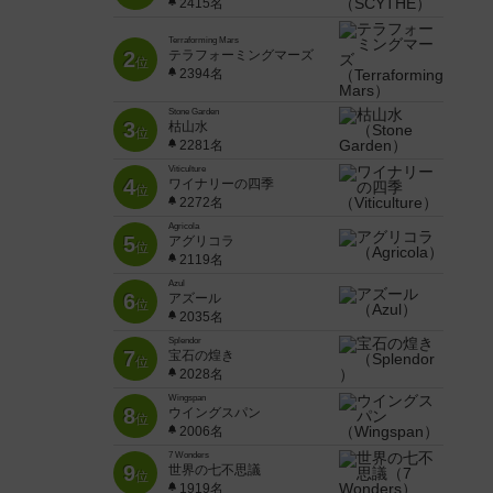
2415名
Terraforming Mars
2
テラフォーミングマーズ
位
2394名
Stone Garden
3
枯山水
位
2281名
Viticulture
4
ワイナリーの四季
位
2272名
Agricola
5
アグリコラ
位
2119名
Azul
6
アズール
位
2035名
Splendor
7
宝石の煌き
位
2028名
Wingspan
8
ウイングスパン
位
2006名
7 Wonders
9
世界の七不思議
位
1919名