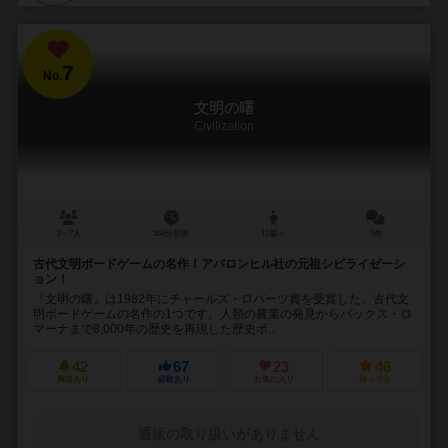
7
No.
文明の曙
Civilization
2～7人
360分前後
12歳～
3件
古代文明ボードゲームの名作！アバロンヒル社の元祖シビライゼーシ
ョン！
『文明の曙』は1982年にチャールズ・ロバーツ賞を受賞した、古代文
明ボードゲームの名作の1つです。人類の農業の発見からパックス・ロ
マーナまで8,000年の歴史を再現した歴史ボ...
42
67
23
46
興味あり
経験あり
お気に入り
持ってる
通販の取り扱いがありません