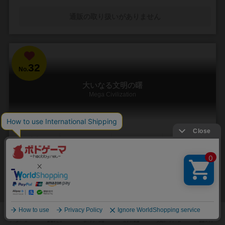
通販の取り扱いがありません
32
No.
大いなる文明の曙
Mega Civilization
5～18人
360～720分
12歳～
3件
あのAH社の名作マルチゲーム【CIVILIZATION『文明の曙』】が最大
18人プレイ可能になって復活！！
【MEGA CIVILIZATION『大いなる文明の曙』】は、最後の氷河期の直
後から新たな時代の幕開けである鉄器時代の終りまでのおよそ8,000年
にわたる古代文明の進歩を舞台...
135
75
27
22
興味あり
経験あり
お気に入り
持ってる