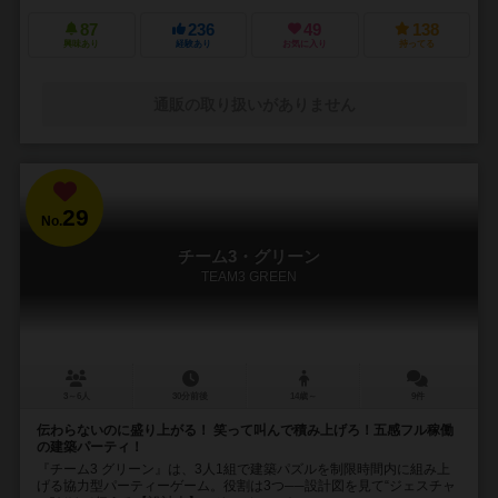
87
236
49
138
興味あり
経験あり
お気に入り
持ってる
通販の取り扱いがありません
29
No.
チーム3・グリーン
TEAM3 GREEN
3～6人
30分前後
14歳～
9件
伝わらないのに盛り上がる！ 笑って叫んで積み上げろ！五感フル稼働
の建築パーティ！
『チーム3 グリーン』は、3人1組で建築パズルを制限時間内に組み上
げる協力型パーティーゲーム。役割は3つ──設計図を見て“ジェスチャ