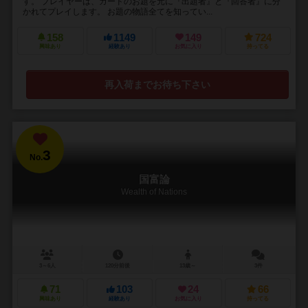
す。 プレイヤーは、カードのお題を元に『出題者』と『回答者』に分
かれてプレイします。 お題の物語全てを知ってい...
158
1149
149
724
興味あり
経験あり
お気に入り
持ってる
再入荷までお待ち下さい
3
No.
国富論
Wealth of Nations
3～6人
120分前後
13歳～
3件
71
103
24
66
興味あり
経験あり
お気に入り
持ってる