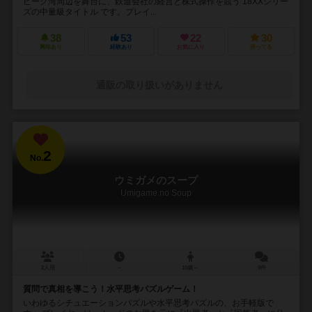
ピーク湾周辺を舞台に、鉄道会社の経営と株式操作を競う 18XXシリー
ズの中量級タイトル です。プレイ...
38
53
22
30
興味あり
経験あり
お気に入り
持ってる
通販の取り扱いがありません
2
No.
ウミガメのスープ
Umigame no Soup
2人用
－
10歳～
9件
質問で真相を導こう！水平思考パズルゲーム！
いわゆるシチュエーションパズルや水平思考パズルの、お手軽版で