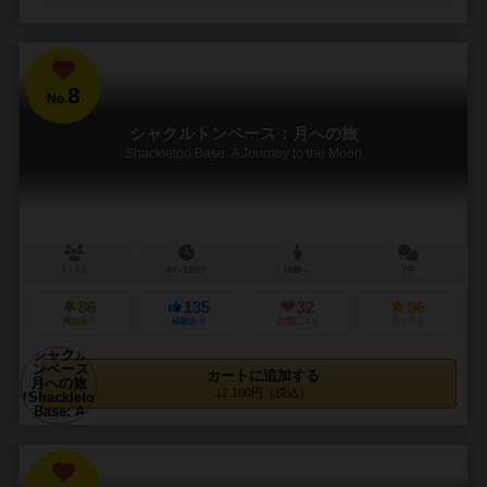
8
No.
シャクルトンベース：月への旅
Shackleton Base: A Journey to the Moon
1～4人
60～120分
14歳～
7件
86
135
32
96
興味あり
経験あり
お気に入り
持ってる
カートに追加する
12,100円（税込）