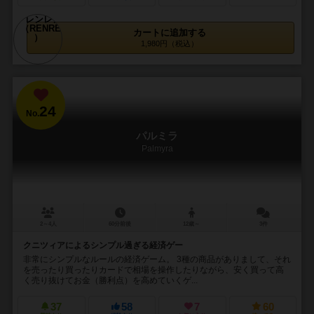
カートに追加する
1,980円（税込）
24
No.
パルミラ
Palmyra
2～4人
60分前後
12歳～
3件
クニツィアによるシンプル過ぎる経済ゲー
非常にシンプルなルールの経済ゲーム。 3種の商品がありまして、それ
を売ったり買ったりカードで相場を操作したりながら、安く買って高
く売り抜けてお金（勝利点）を高めていくゲ...
37
58
7
60