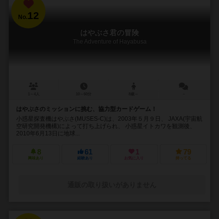
12
No.
はやぶさ君の冒険
The Adventure of Hayabusa
1～4人
10～60分
8歳～
－
はやぶさのミッションに挑む、協力型カードゲーム！
小惑星探査機はやぶさ(MUSES-C)は、2003年５月９日、 JAXA(宇宙航
空研究開発機構)によって打ち上げられ、 小惑星イトカワを観測後、
2010年6月13日に地球...
8
61
1
79
興味あり
経験あり
お気に入り
持ってる
通販の取り扱いがありません