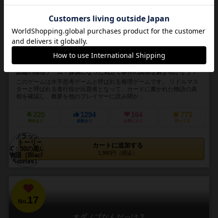
Black Stories
2～15人
20分前後
12歳～
18件
話題の推理ゲーム！探偵になった気分で事件の真相を解き明かそう！
このゲームは水平思考ゲームと呼ばれる推理ゲームです。 リドルマス
ターと呼ばれる進行役が出題者となって、カードに書かれた物語の真
相を確認し、概要を他のプレイヤーに読み聞か...
220
1294
164
773
興味あり
経験あり
お気に入り
持ってる
カートに追加する
1,980円（税込）
17
No.
オダノブなんだっけ？