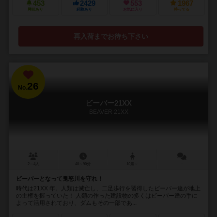
453
2429
553
1967
興味あり
経験あり
お気に入り
持ってる
再入荷までお待ち下さい
26
No.
ビーバー21XX
BEAVER 21XX
2～4人
40～90分
10歳～
－
ビーバーとなって鬼怒川を守れ！
時代は21XX 年。人類は滅亡し、二足歩行を習得したビーバー達が地上
の主権を握っていた！ 人類の作った建設物の多くはビーバー達の手に
よって活用されており、ダムもその一部であ...