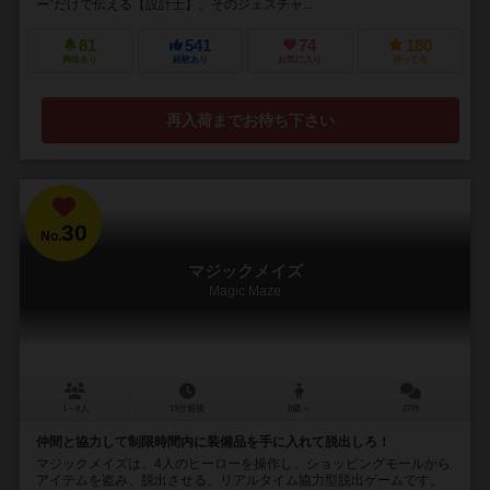
ー”だけで伝える【設計士】、そのジェスチャ...
81
541
74
180
興味あり
経験あり
お気に入り
持ってる
再入荷までお待ち下さい
30
No.
マジックメイズ
Magic Maze
1～8人
15分前後
8歳～
27件
仲間と協力して制限時間内に装備品を手に入れて脱出しろ！
マジックメイズは、4人のヒーローを操作し、ショッピングモールから
アイテムを盗み、脱出させる、リアルタイム協力型脱出ゲームです。