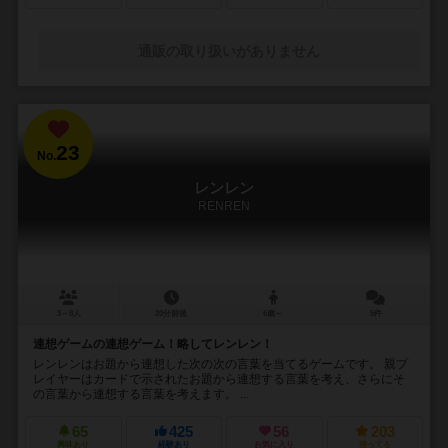
通販の取り扱いがありません
23
No.
レンレン
RENREN
3～8人
20分前後
6歳～
5件
連想ゲームの連想ゲーム！略してレンレン！
レンレンはお題から連想した次の次の言葉を当てるゲームです。 親プ
レイヤーはカードで示されたお題から連想する言葉を考え、さらにそ
の言葉から連想する言葉を考えます。 ...
65
425
56
203
興味あり
経験あり
お気に入り
持ってる