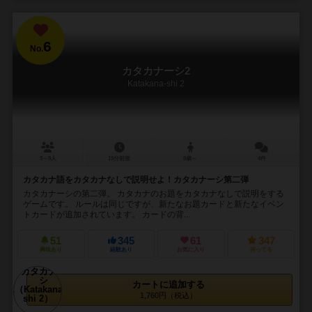
6
No.
カタカナーシ2
Katakana-shi 2
3～8人
15分前後
8歳～
4件
カタカナ語をカタカナなしで説明せよ！カタカナーシ第二弾
カタカナーシの第二弾。 カタカナのお題をカタカナなしで説明をする
ゲームです。 ルールは同じですが、新たなお題カードと新たなイベン
トカードが追加されています。 カードの背...
51
345
61
347
興味あり
経験あり
お気に入り
持ってる
カートに追加する
1,760円（税込）