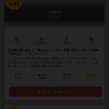
11
No.
人類誕生
Jinruitanjo
3～5人
20分前後
12歳～
3件
氷河期を乗り越えて、猿から人へ。少ない言葉で協力してモノを集め
て進化せよ。いざ、ウンバ！！
ここは４００万年前の寒く乾燥し荒廃していくアフリカです。 みなさ
んは猿人です。この厳しい環境を生き抜き、ホモ・サピエンスへと進
化しましょう。 人類誕生は限られた単語だ...
77
112
39
105
興味あり
経験あり
お気に入り
持ってる
再入荷までお待ち下さい