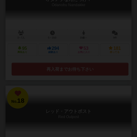
Odanobu Nandakke
3～7人
5～15分
10歳～
9件
95
294
53
181
興味あり
経験あり
お気に入り
持ってる
再入荷までお待ち下さい
18
No.
レッド・アウトポスト
Red Outpost