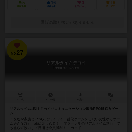
5
16
4
19
興味あり
経験あり
お気に入り
持ってる
通販の取り扱いがありません
27
No.
リアルタイムデコイ
Realtime Decoy
2～4人
30～60分
10歳～
2件
リアルタイム×囮！じっくりコミュニケーション取るRPG風協力ゲー
ム！
・友達や家族と2〜4人でワイワイ！普段ゲームをしない女性からゲー
ム好きな方も一緒に楽しめる！ ・非ターン制のリアルタイム進行！で
も焦らず協力して目指せ全員勝利！ ・カード...