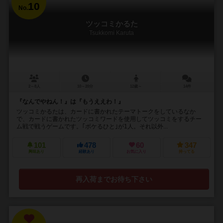
10
No.
ツッコミかるた
Tsukkomi Karuta
2～8人
10～20分
12歳～
14件
『なんでやねん！』は『もうええわ！』
ツッコミかるたは、カードに書かれたテーマトークをしているなか
で、カードに書かれたツッコミワードを使用してツッコミをするチー
ム戦で戦うゲームです。｢ボケるひと｣が1人。それ以外...
101
478
60
347
興味あり
経験あり
お気に入り
持ってる
再入荷までお待ち下さい