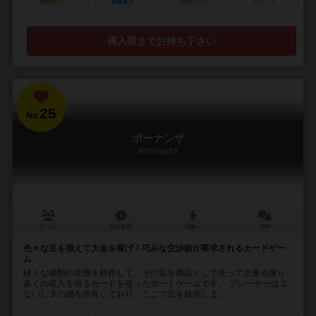
興味あり
経験あり
お気に入り
持ってる
再入荷までお待ち下さい
25
No.
ボーナンザ
Bohnanza
3～5人
45分前後
10歳～
38件
色々な豆を揃えて大金を稼げ！巧みな交渉術が要求されるカードゲー
ム
様々な種類の豆畑を耕作して、その豆を商品として売って出来る限り
多くの収入を得るカードを使ったボードゲームです。 プレーヤーは２
ないし３の畑を所有しており、ここで豆を栽培しま...