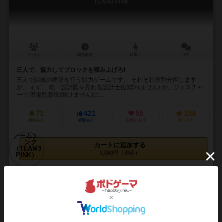
TEAM3 PINK
3～6人
30分前後
14歳～
3件
三人で、協力してブロックを積み上げろ❗
三人で課題の建築を行う協力ゲームです。 それぞれ役割分担します
が、 まず、 唯一設計図を見れる設計士役(喋れません) が、ジェスチャ
ーで 現場監督役(聞けません)に...
71
421
55
154
興味あり
経験あり
お気に入り
持ってる
カートに追加する
3,080円（税込）
16
No.
ブラックストーリーズ：50の黒い物語