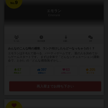
9
No.
エモラン
Emorank
3～6人
30分前後
12歳～
6件
みんなのこんな時の感情、ランク付けしたらどーなっちゃうの！？
エモランは3~6人で遊べる、パーティゲームです。 親の人を決めてか
らゲームスタートです。 まずは全体で「どんなシチュエーション(運動
会で、とか)」の「どんな感情(恥ずかし...
67
397
63
205
興味あり
経験あり
お気に入り
持ってる
再入荷までお待ち下さい