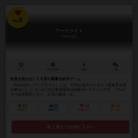
5
No.
アークライト
Arkwright
2～4人
120～240分
12歳～
1件
鉄道を使わない１８系の重量化経済ゲーム
『Arkwright（アークライト）』は、18世紀後半のイギリス産業革命期
を舞台にした、2～4人用の重量級経済戦略ボードゲームです。 プレイ
ヤーは実業家となり、工場の建設・近...
62
51
14
44
興味あり
経験あり
お気に入り
持ってる
再入荷までお待ち下さい