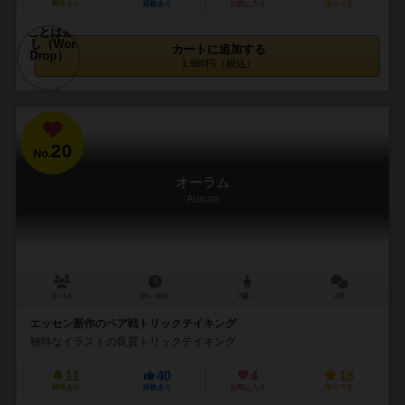
興味あり
経験あり
お気に入り
持ってる
カートに追加する
1,980円（税込）
20
No.
オーラム
Aurum
3～4人
30～45分
7歳～
2件
エッセン新作のペア戦トリックテイキング
独特なイラストの良質トリックテイキング
11
40
4
18
興味あり
経験あり
お気に入り
持ってる