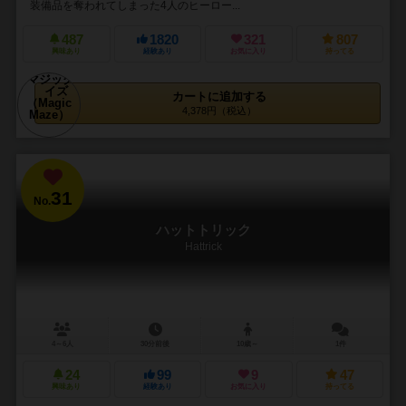
装備品を奪われてしまった4人のヒーロー...
487
1820
321
807
興味あり
経験あり
お気に入り
持ってる
カートに追加する
4,378円（税込）
31
No.
ハットトリック
Hattrick
4～6人
30分前後
10歳～
1件
24
99
9
47
興味あり
経験あり
お気に入り
持ってる