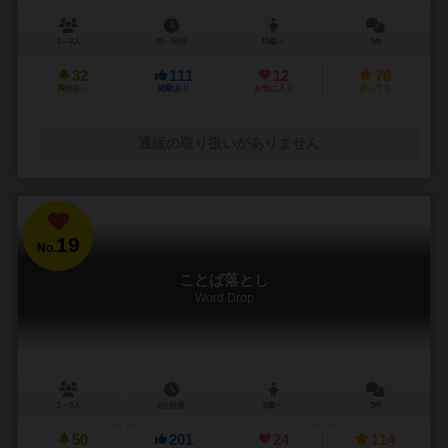
1～4人
30～60分
10歳～
3件
32
111
12
76
興味あり
経験あり
お気に入り
持ってる
通販の取り扱いがありません
19
No.
ことば落とし
Word Drop
2～8人
5分前後
8歳～
2件
50
201
24
114