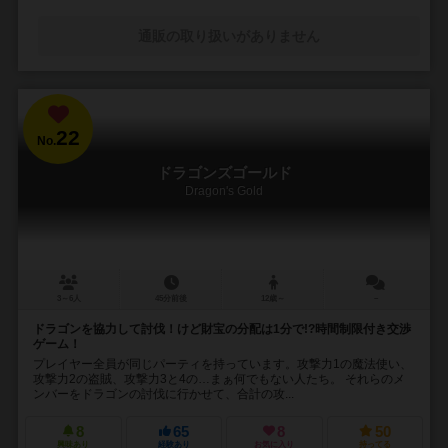
通販の取り扱いがありません
22
No.
ドラゴンズゴールド
Dragon's Gold
3～6人
45分前後
12歳～
－
ドラゴンを協力して討伐！けど財宝の分配は1分で!?時間制限付き交渉
ゲーム！
プレイヤー全員が同じパーティを持っています。攻撃力1の魔法使い、
攻撃力2の盗賊、攻撃力3と4の…まぁ何でもない人たち。 それらのメ
ンバーをドラゴンの討伐に行かせて、合計の攻...
8
65
8
50
興味あり
経験あり
お気に入り
持ってる