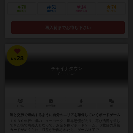
70
51
14
74
興味あり
経験あり
お気に入り
持ってる
再入荷までお待ち下さい
28
No.
チャイナタウン
Chinatown
3～5人
60分前後
12歳～
8件
運と交渉で連結するように自分のエリアを確保していくボードゲーム
１９３０年代中頃のニューヨーク、世界恐慌が去り、再び活況を呈し
てきた街で商売人となって、お金を稼ぐボードゲーム。６枚目の景気
カードがめくられ、収益が分配されたら、ゲーム終了で...