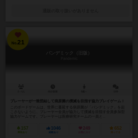
通販の取り扱いがありません
21
No.
パンデミック（旧版）
Pandemic
2～4人
45分前後
8歳～
15件
プレーヤーが一致団結して病原菌の撲滅を目指す協力プレイゲーム！
このボードゲームは、世界に蔓延する病原菌が「パンデミック」を起
こさないように、プレーヤー全員が協力して撲滅を目指す全員参加型
協力ゲームです。プレーヤーは医療研究チームの一員と...
157
1046
249
652
興味あり
経験あり
お気に入り
持ってる