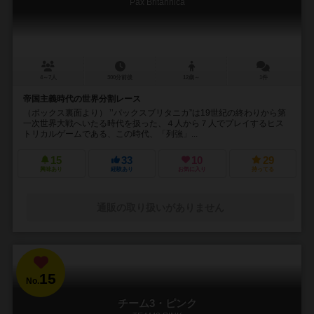
Pax Britannica
4～7人
300分前後
12歳～
1件
帝国主義時代の世界分割レース
（ボックス裏面より） ’’パックスブリタニカ”は19世紀の終わりから第
一次世界大戦へいたる時代を扱った、４人から７人でプレイするヒス
トリカルゲームである、この時代、「列強」...
15
33
10
29
興味あり
経験あり
お気に入り
持ってる
通販の取り扱いがありません
15
No.
チーム3・ピンク