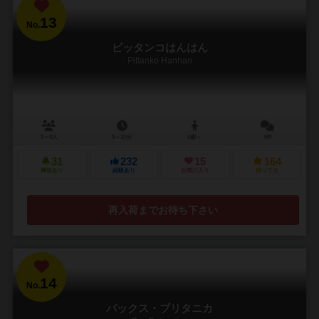
13
No.
ピッタンコはんはん
Pittanko Hanhan
3～9人
5～10分
6歳～
4件
31
232
15
164
興味あり
経験あり
お気に入り
持ってる
再入荷までお待ち下さい
14
No.
パックス・ブリタニカ