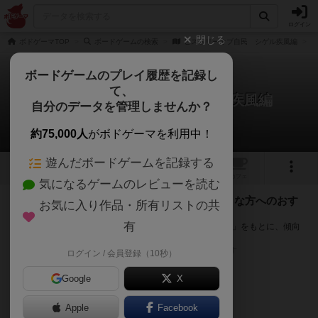
ログイン
閉じる
ボドゲーマTOP
ボードゲームの検索
ヒストリーオブ自民 シゲル疾風編
ボードゲームのプレイ履歴を記録し
て、
ヒストリーオブ自民 シゲル疾風編
自分のデータを管理しませんか？
次のおすすめボードゲーム
約75,000人
がボドゲーマを利用中！
遊んだボードゲームを記録する
1
2
トップ
画像
動画
レビュー
カフェ
気になるゲームのレビューを読む
『ヒストリーオブ自民 シゲル疾風編』が好きな方へのおす
お気に入り作品・所有リストの共
すめ
有
このゲームのトップページで投票された「プレイ感の評価」をもとに、傾向
が近いボードゲームをランキング形式で紹介します。
※リストには一定の投票数がある作品のみを表示しています
ログイン / 会員登録（10秒）
Google
X
Apple
Facebook