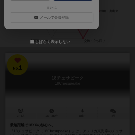
または
メールで会員登録
しばらく表示しない
1
No.
18チェサピーク
18Chesapeake
2～6人
150～210分
13歳～
3件
最短距離で18XXの核心へ。
『18チェサピーク（18Chesapeake）』は、アメリカ東海岸のチェサ