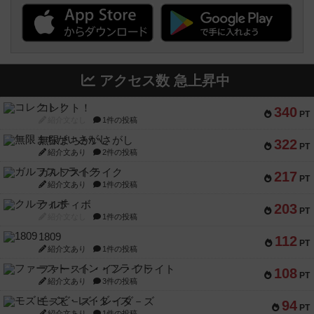
アクセス数 急上昇中
コレクト！
340
PT
紹介文なし
1件の投稿
無限まちがいさがし
322
PT
紹介文あり
2件の投稿
ガルフストライク
217
PT
紹介文あり
1件の投稿
クルティボ
203
PT
紹介文なし
1件の投稿
1809
112
PT
紹介文あり
1件の投稿
ファースト・イン・フライト
108
PT
紹介文あり
3件の投稿
モズビ－ズ・レイダ－ズ
94
PT
紹介文あり
1件の投稿