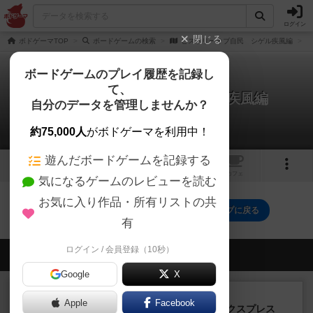
ログイン
閉じる
ボドゲーマTOP
ボードゲームの検索
ヒストリーオブ自民 シゲル疾風編
ボードゲームのプレイ履歴を記録し
て、
ヒストリーオブ自民 シゲル疾風編
自分のデータを管理しませんか？
0件のルール/インスト
約75,000人
がボドゲーマを利用中！
遊んだボードゲームを記録する
1
2
トップ
画像
動画
レビュー
カフェ
気になるゲームのレビューを読む
お気に入り作品・所有リストの共
ヒストリーオブ自民 シゲル疾風編のトップに戻る
有
ログイン / 会員登録（10秒）
会員の新しい投稿
Google
X
ルール/インスト
画像付き
充実
Apple
Facebook
トランスオリエント・エクスプレス