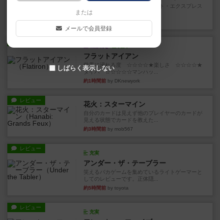
乗客の皆様、トランスオリエント・エクスプレス
または
にご乗車ありがとうございま...
4分前
by jurong
メールで会員登録
レビュー
画像付き
充実
フラットアイアン
世界に浸れる度 ☆☆☆☆★楽しさ ☆☆☆☆★
しばらく表示しない
タイパ ☆☆☆☆☆マンハッ...
約1時間前
by DKnewyork
レビュー
花火：スターマイン
自分のカードは見えず他のプレイヤーのカードが
見える状態でカードを教えた...
約3時間前
by mob567
レビュー
充実
アンダー・ザ・テーブラー
笑えるバカゲームを集めているライトゲーマーと
してのレビューです。正体隠...
約5時間前
by toyota
レビュー
充実