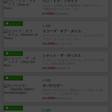
ワン・トゥ・ファイブ
とにかくお手軽にすき間時間をうめるゲームとし
て重宝するゲームです。いわ...
約7時間前
by nabekoh
レビュー
充実
エコーズ・オブ・タイム
カードゲームにファイナルファンタジーのアクテ
ィブタイムバトル（もしくは...
約11時間前
by ジェイとと
レビュー
シャット・ザ・ボックス
とてもシンプルなダイスゲーム。2つのダイスを振
って、出目の合計を自分の...
約11時間前
by OSAっち
レビュー
充実
オバケだぞ～
対人アナログプレイ。簡単なルールで誰とでも遊
べるゲーム。こんなの子ども...
約12時間前
by おーちゃん
レビュー
充実