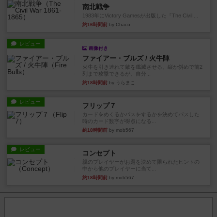
南北戦争
1983年にVictory Gamesが出版した『The Civil ...
約16時間前
by Chaco
レビュー
画像付き
ファイアー・ブルズ / 火牛陣
火牛を引き連れて敵を殲滅させる。縦か斜めで前2
列まで攻撃できるが、自分...
約18時間前
by うらまこ
レビュー
フリップ７
カードをめくるかパスをするかを決めてパスした
時のカード数字が得点になる...
約18時間前
by mob567
レビュー
コンセプト
親のプレイヤーがお題を決めて限られたヒントの
中から他のプレイヤーに当て...
約18時間前
by mob567