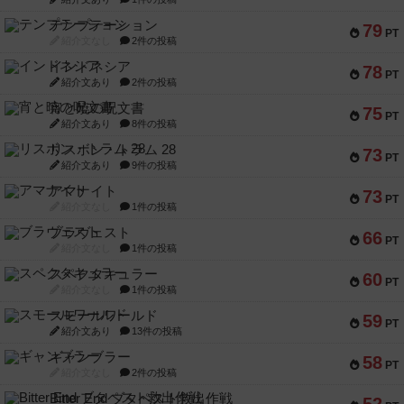
テンプテーション
79
PT
紹介文なし
2件の投稿
インドネシア
78
PT
紹介文あり
2件の投稿
宵と暁の呪文書
75
PT
紹介文あり
8件の投稿
リスボン・トラム 28
73
PT
紹介文あり
9件の投稿
アマナイト
73
PT
紹介文なし
1件の投稿
ブラヴェスト
66
PT
紹介文なし
1件の投稿
スペクタキュラー
60
PT
紹介文なし
1件の投稿
スモールワールド
59
PT
紹介文あり
13件の投稿
ギャンブラー
58
PT
紹介文なし
2件の投稿
Bitter End ブタペスト救出作戦