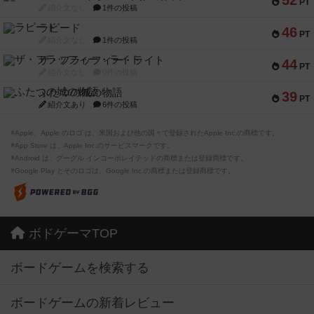
52
PT
紹介文なし
1件の投稿
ラピード
46
PT
紹介文なし
1件の投稿
ザ・フラッフィー・ライト
44
PT
紹介文なし
0件の投稿
ふたつの城の物語
39
PT
紹介文あり
6件の投稿
※Apple、Apple のロゴ は、米国および他の国々で登録されたApple Inc.の商標です。
※App Store は、Apple Inc.のサービスマークです。
※Android は、グーグル インコーポレイテッドの商標または登録商標です。
※Google Play とそのロゴは、Google Inc.の商標または登録商標です。
ボドゲーマTOP
ボードゲームを検索する
ボードゲームの新着レビュー