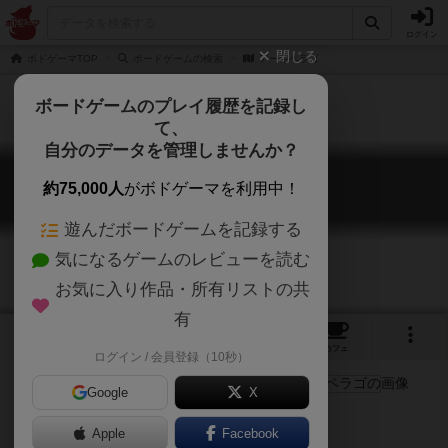
ログイン
閉じる
ボドゲーマTOP
ボードゲームの検索
アーキペラゴ
ボードゲームのプレイ履歴を記録し
て、
自分のデータを管理しませんか？
アーキペラゴ
約75,000人
がボドゲーマを利用中！
Archipelago
遊んだボードゲームを記録する
気になるゲームのレビューを読む
お気に入り作品・所有リストの共
有
3
2
トップ
画像
動画
レビュー
カフェ
ログイン / 会員登録（10秒）
Google
X
中南米
Apple
Facebook