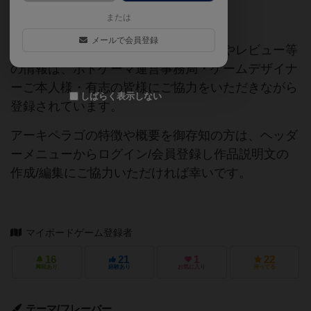
または
ご協力ください
メールで会員登録
当サイトに掲載されている作品説明文やレビュー等
の情報は、ボドゲーマ運営事務局・ゲームデザイナ
ーご本人様・有志の皆様にご協力をいただきながら
しばらく表示しない
登録されています。
アーキペラゴの特徴や概要を御存知の方は、ヘッダ
ーメニューからログイン/会員登録し作品説明文の
作成/編集にご協力いただければ幸いです。
マイボードゲーム登録者
16
21
1
22
興味あり
経験あり
お気に入り
持ってる
テーマ/フレーバー