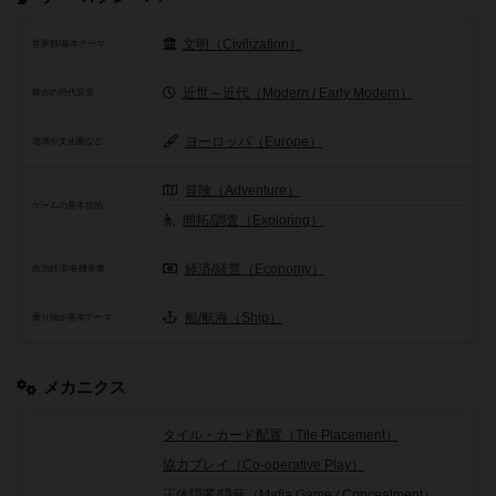
文明（Civilization）
世界観/基本テーマ
近世～近代（Modern / Early Modern）
舞台の時代背景
ヨーロッパ（Europe）
地域や文化圏など
冒険（Adventure）
ゲームの基本目的
開拓/調査（Exploring）
経済/経営（Economy）
政治経済/各種産業
船/航海（Ship）
乗り物が基本テーマ
メカニクス
タイル・カード配置（Tile Placement）
協力プレイ（Co-operative Play）
正体隠匿/隠蔽（Mafia Game / Concealment）