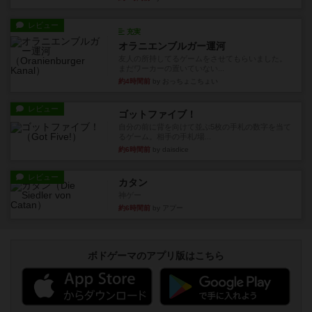
レビュー
充実
オラニエンブルガー運河
友人の所持してるゲームをさせてもらいました。
まだワーカーの置いていない...
約4時間前
by おっちょこちょい
レビュー
ゴットファイブ！
自分の前に背を向けて並ぶ5枚の手札の数字を当て
るゲーム。相手の手札/場...
約6時間前
by daisdice
レビュー
カタン
神ゲー
約6時間前
by アプー
ボドゲーマのアプリ版はこちら