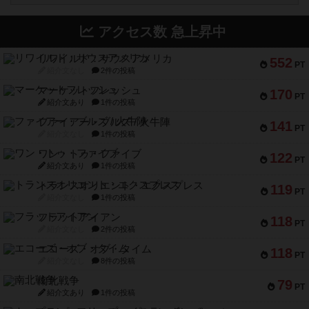
アクセス数 急上昇中
リワイルド：サウスアメリカ
552
PT
紹介文なし
2件の投稿
マーケットフレッシュ
170
PT
紹介文あり
1件の投稿
ファイアー・ブルズ / 火牛陣
141
PT
紹介文なし
1件の投稿
ワン・トゥ・ファイブ
122
PT
紹介文あり
1件の投稿
トランスオリエント・エクスプレス
119
PT
紹介文なし
1件の投稿
フラットアイアン
118
PT
紹介文なし
2件の投稿
エコーズ・オブ・タイム
118
PT
紹介文なし
8件の投稿
南北戦争
79
PT
紹介文あり
1件の投稿