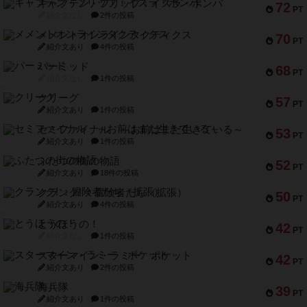
キャプテン・フリップ：イスラ・ボンバ
72
PT
紹介文なし
2件の投稿
メメントオンラインタクティクス
70
PT
紹介文あり
4件の投稿
パーミッド
68
PT
紹介文なし
1件の投稿
クリーグ
57
PT
紹介文あり
1件の投稿
セミファイナル ～お前はまだ生きている～
53
PT
紹介文あり
1件の投稿
ふたつの街の物語
52
PT
紹介文あり
18件の投稿
クランク! ：冒険者たち（拡張）
50
PT
紹介文あり
4件の投稿
とうほうの！
42
PT
紹介文なし
1件の投稿
スターマイン・ラミー ポケット
42
PT
紹介文あり
2件の投稿
海兵隊
39
PT
紹介文あり
1件の投稿