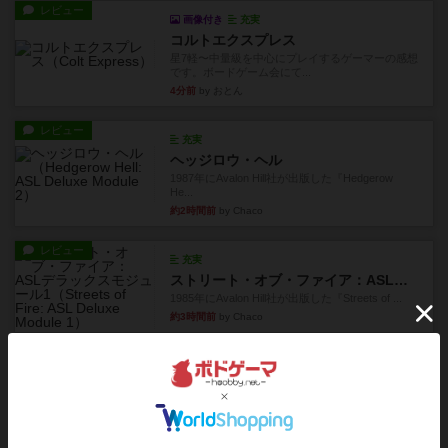
レビュー
画像付き
充実
コルトエクスプレス
星7軽〜中量級を中心にプレイするゲーマーの感想
です。ボードゲーム会にて...
4分前
by おとん
レビュー
充実
ヘッジロウ・ヘル
1987年にAvalon Hill社が出版した『Hedgerow
He...
約2時間前
by Chaco
レビュー
充実
ストリート・オブ・ファイア：ASLデラックスモジュール1
1985年にAvalon Hill社が出版した『Streets of ...
約3時間前
by Chaco
レビュー
ペガサス橋
1997年にAvalon Hill社が出版した『Pegasus Bri...
約3時間前
by Chaco
レビュー