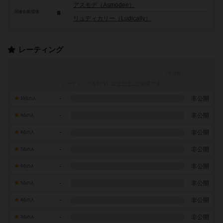
アスモデ（Asmodee）
関連企業/団体
リュディカリー（Ludically）
レーティング
レーティングを行うには
ログイン
が必要です
-
非公開
10点の人
-
非公開
9点の人
-
非公開
8点の人
-
非公開
7点の人
-
非公開
6点の人
-
非公開
5点の人
-
非公開
4点の人
-
非公開
3点の人