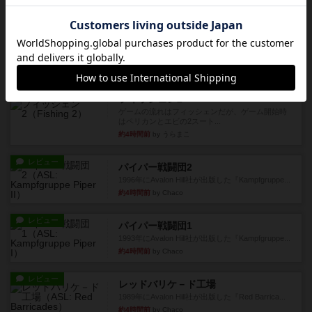
画像付き
オラニエンブルガー運河
存在をうっすらと認識していたけど、セールやっ
てて、2人専用でワカプレと...
約3時間前
by みいやん
レビュー
画像付き
充実
フィッシェン2
ゲームの流れはフィッシェンだが、ゲーム開始時
はペリカンとエビの2スート...
約4時間前
by うらまこ
レビュー
パイパー戦闘団2
1996年にAvalon Hill社が出版した『Kampfgruppe...
約4時間前
by Chaco
レビュー
パイパー戦闘団1
1993年にAvalon Hill社が出版した『Kampfgruppe...
約4時間前
by Chaco
レビュー
レッドバリケ－ド工場
1989年にAvalon Hill社が出版した『Red Barrica...
約4時間前
by Chaco