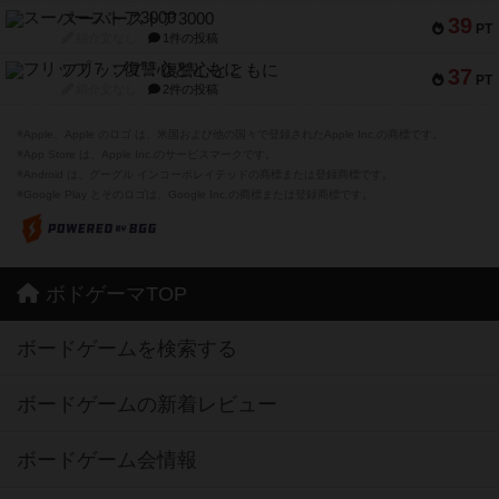
スーパーストア3000
39
PT
紹介文なし
1件の投稿
フリップ７：復讐心とともに
37
PT
紹介文なし
2件の投稿
※Apple、Apple のロゴ は、米国および他の国々で登録されたApple Inc.の商標です。
※App Store は、Apple Inc.のサービスマークです。
※Android は、グーグル インコーポレイテッドの商標または登録商標です。
※Google Play とそのロゴは、Google Inc.の商標または登録商標です。
ボドゲーマTOP
ボードゲームを検索する
ボードゲームの新着レビュー
ボードゲーム会情報