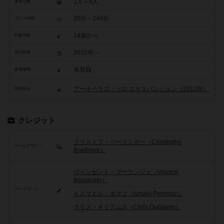
1人～5人
参加人数
30分～240分
プレイ時間
14歳から
対象年齢
2012年～
発売時期
未登録
参考価格
アーキペラゴ：ソロ エキスパンション（2012年）
関連作品
クレジット
クリストフ・ベーリンガー（Christophe
ゲームデザイン
Boelinger）
ヴィンセント・ブーランジェ（Vincent
Boulanger）
アートワーク
イスマエル・ポマツ（Ismaël Pommaz）
クリス・キリアムス（Chris Quilliams）