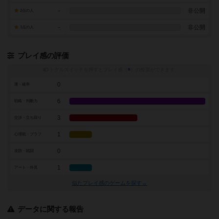
-
非公開
2点の人
-
非公開
1点の人
プレイ感の評価
トグルスイッチを押すとプレイ感（
※
）の投票ができます
0
運・確率
6
戦略・判断力
3
交渉・立ち回り
1
心理戦・ブラフ
0
攻防・戦闘
1
アート・外見
似たプレイ感のゲームを探す→
データに関する報告