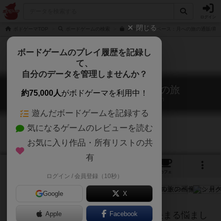
ログイン
閉じる
ボドゲーマTOP
ボードゲームの検索
シャクルトンベース：月への旅の通販/商
ボードゲームのプレイ履歴を記録し
て、
自分のデータを管理しませんか？
シャクルトンベース：月への旅
約75,000人
がボドゲーマを利用中！
Shackleton Base: A Journey to the Moon
遊んだボードゲームを記録する
気になるゲームのレビューを読む
お気に入り作品・所有リストの共
有
4
7
14
トップ
画像
動画
レビュー
カフェ
ログイン / 会員登録（10秒）
Google
X
手番順も資源もワーカー色も、1枚で決まる悩まし
Apple
Facebook