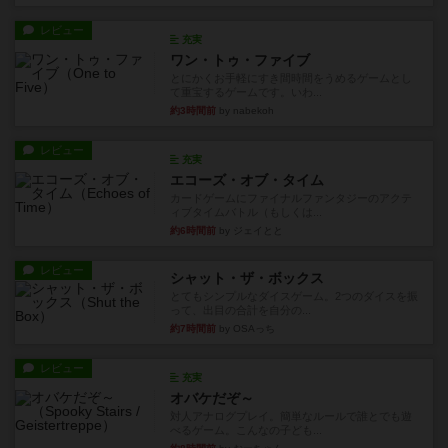
レビュー
充実
ワン・トゥ・ファイブ
とにかくお手軽にすき間時間をうめるゲームとし
て重宝するゲームです。いわ...
約3時間前
by nabekoh
レビュー
充実
エコーズ・オブ・タイム
カードゲームにファイナルファンタジーのアクテ
ィブタイムバトル（もしくは...
約6時間前
by ジェイとと
レビュー
シャット・ザ・ボックス
とてもシンプルなダイスゲーム。2つのダイスを振
って、出目の合計を自分の...
約7時間前
by OSAっち
レビュー
充実
オバケだぞ～
対人アナログプレイ。簡単なルールで誰とでも遊
べるゲーム。こんなの子ども...