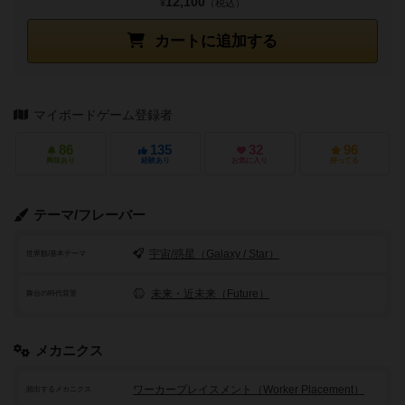
12,100
¥
（税込）
カートに追加する
マイボードゲーム登録者
86
135
32
96
興味あり
経験あり
お気に入り
持ってる
テーマ/フレーバー
宇宙/惑星（Galaxy / Star）
世界観/基本テーマ
未来・近未来（Future）
舞台の時代背景
メカニクス
ワーカープレイスメント（Worker Placement）
頻出するメカニクス