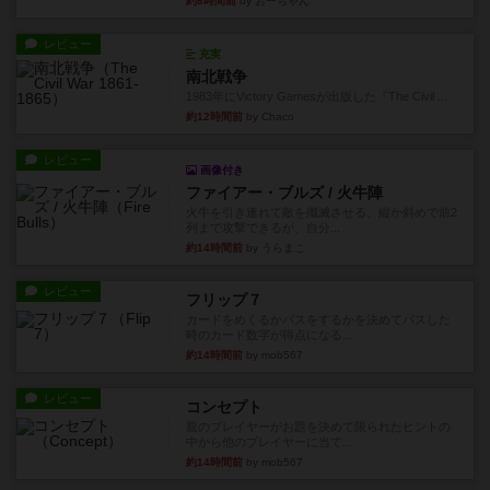
約8時間前
by おーちゃん
レビュー
充実
南北戦争
1983年にVictory Gamesが出版した『The Civil ...
約12時間前
by Chaco
レビュー
画像付き
ファイアー・ブルズ / 火牛陣
火牛を引き連れて敵を殲滅させる。縦か斜めで前2
列まで攻撃できるが、自分...
約14時間前
by うらまこ
レビュー
フリップ７
カードをめくるかパスをするかを決めてパスした
時のカード数字が得点になる...
約14時間前
by mob567
レビュー
コンセプト
親のプレイヤーがお題を決めて限られたヒントの
中から他のプレイヤーに当て...
約14時間前
by mob567