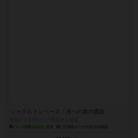
シャクルトンベース：月への旅の通販
企業の力を借りて月面基地を発展
1～2営業日以内に発送
日本語ルール付き/日本語版