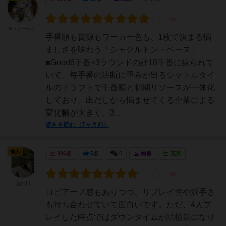
R（アール）
手番順も資源もワーカー色も、1枚で決まる悩
ましさを味わう「シャクルトン・ベース」
■Good6手番×3ラウンドの計18手番に絞られて
いて、毎手番の決断に重みが出るシャトルタイ
ルのドラフトで手番順と初期リソースが一体化
しており、出だしから悩ませてくる企業による
変化幅が大きく、3...
続きを読む（7ヶ月前）
仙人
386名
5名
0
画像
充実
山の川
ロピアーノ感もありつつ、リプレイ性や派手さ
も持ち合わせていて面白いです。ただ、4人プ
レイした時点ではダウンタイムが結構気になり