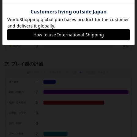
1
2%
5点の人
1
2%
4点の人
1
2%
3点の人
0
0%
2点の人
0
0%
1点の人
プレイ感の評価
トグルスイッチを押すとプレイ感（
※
）の投票ができます
1
運・確率
7
戦略・判断力
5
交渉・立ち回り
0
心理戦・ブラフ
0
攻防・戦闘
2
アート・外見