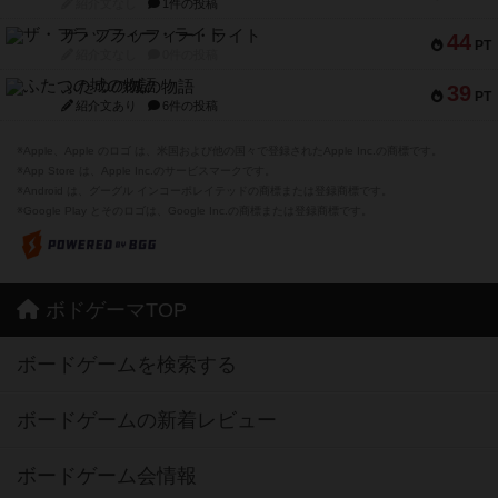
紹介文なし
1件の投稿
ザ・フラッフィー・ライト
44
PT
紹介文なし
0件の投稿
ふたつの城の物語
39
PT
紹介文あり
6件の投稿
※Apple、Apple のロゴ は、米国および他の国々で登録されたApple Inc.の商標です。
※App Store は、Apple Inc.のサービスマークです。
※Android は、グーグル インコーポレイテッドの商標または登録商標です。
※Google Play とそのロゴは、Google Inc.の商標または登録商標です。
ボドゲーマTOP
ボードゲームを検索する
ボードゲームの新着レビュー
ボードゲーム会情報