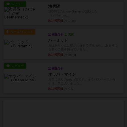
レビュー
海兵隊
1988年にVictory Gamesが出版した
『Leathernec...
約14時間前
by Chaco
ルール/インスト
画像付き
充実
パーミッド
おばあちゃんは猫が大好きです!しかし、あまりに
も多くの猫を飼っているた...
約14時間前
by jurong
レビュー
画像付き
オラパ・マイン
お気に入りのplayte製です。オラパスペースから
やり、気に入りました...
約15時間前
by くみ