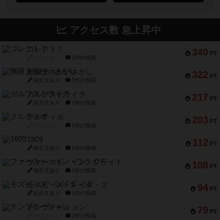
アクセス数 急上昇中
コレクト！
340
PT
紹介文なし
1件の投稿
無限まちがいさがし
322
PT
紹介文あり
2件の投稿
ガルフストライク
217
PT
紹介文あり
1件の投稿
クルティボ
203
PT
紹介文なし
1件の投稿
1809
112
PT
紹介文あり
1件の投稿
ファースト・イン・フライト
108
PT
紹介文あり
3件の投稿
モズビ－ズ・レイダ－ズ
94
PT
紹介文あり
1件の投稿
テンプテーション
79
PT
紹介文なし
2件の投稿