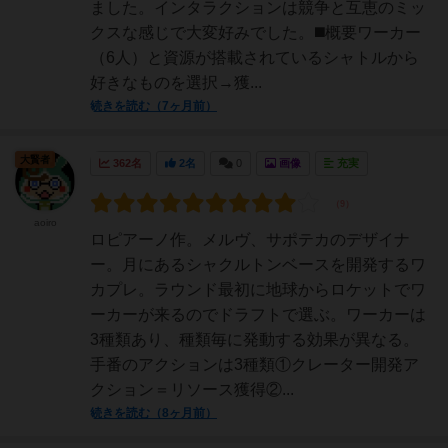
ました。インタラクションは競争と互恵のミッ
クスな感じで大変好みでした。◼️概要ワーカー
（6人）と資源が搭載されているシャトルから
好きなものを選択→獲...
続きを読む（7ヶ月前）
大賢者
362名
2名
0
画像
充実
aoiro
ロピアーノ作。メルヴ、サポテカのデザイナ
ー。月にあるシャクルトンベースを開発するワ
カプレ。ラウンド最初に地球からロケットでワ
ーカーが来るのでドラフトで選ぶ。ワーカーは
3種類あり、種類毎に発動する効果が異なる。
手番のアクションは3種類①クレーター開発ア
クション＝リソース獲得②...
続きを読む（8ヶ月前）