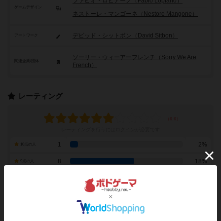
ファビオ・ロピアーノ（Fabio Lopiano）
ゲームデザイン
ネストーレ・マンゴーネ（Nestore Mangone）
デビッド・シットボン（David Sitbon）
アートワーク
ソーリー・ウィーアーフレンチ（Sorry We Are
関連企業/団体
French）
レーティング
レーティングを行うには
ログイン
が必要です
1
2%
10点の人
8
18%
9点の人
12
27%
8点の人
14
32%
7点の人
6
14%
6点の人