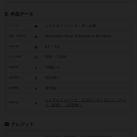
作品データ
シャクルトンベース：月への旅
タイトル
Shackleton Base: A Journey to the Moon
原題・英題表記
1人～4人
参加人数
60分～120分
プレイ時間
14歳から
対象年齢
2024年～
発売時期
未登録
参考価格
シャクルトンベース：ビロウ／ウィズイン／アバ
関連作品
ブ（拡張）（2026年）
クレジット