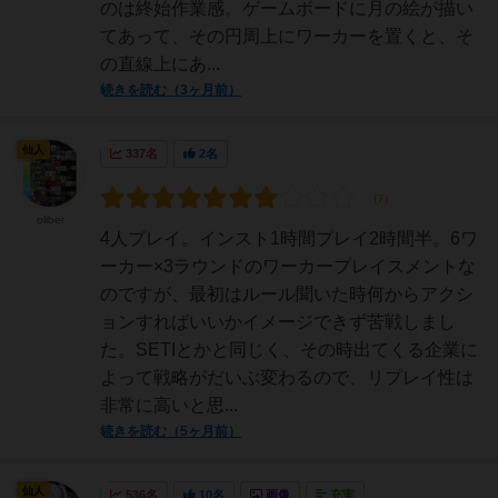
のは終始作業感。ゲームボードに月の絵が描い
てあって、その円周上にワーカーを置くと、そ
の直線上にあ...
続きを読む（3ヶ月前）
仙人
337名
2名
oliber
4人プレイ。インスト1時間プレイ2時間半。6ワ
ーカー×3ラウンドのワーカープレイスメントな
のですが、最初はルール聞いた時何からアクシ
ョンすればいいかイメージできず苦戦しまし
た。SETIとかと同じく、その時出てくる企業に
よって戦略がだいぶ変わるので、リプレイ性は
非常に高いと思...
続きを読む（5ヶ月前）
仙人
536名
10名
画像
充実