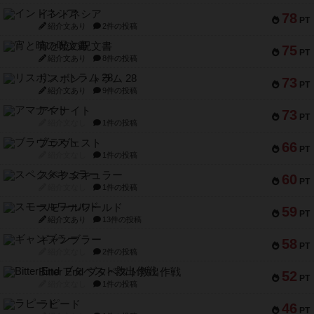
インドネシア
78
PT
紹介文あり
2件の投稿
宵と暁の呪文書
75
PT
紹介文あり
8件の投稿
リスボン・トラム 28
73
PT
紹介文あり
9件の投稿
アマナイト
73
PT
紹介文なし
1件の投稿
ブラヴェスト
66
PT
紹介文なし
1件の投稿
スペクタキュラー
60
PT
紹介文なし
1件の投稿
スモールワールド
59
PT
紹介文あり
13件の投稿
ギャンブラー
58
PT
紹介文なし
2件の投稿
Bitter End ブタペスト救出作戦
52
PT
紹介文なし
1件の投稿
ラピード
46
PT