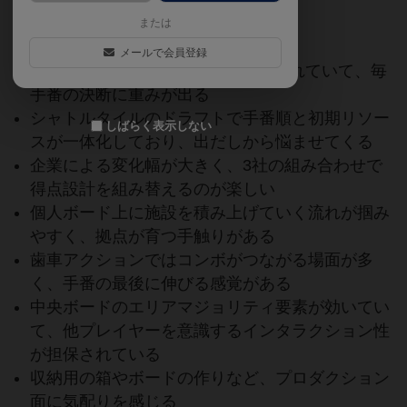
さを味わう「シャクルトン・ベース」
または
■ Good
メールで会員登録
6手番×3ラウンドの計18手番に絞られていて、毎
手番の決断に重みが出る
シャトルタイルのドラフトで手番順と初期リソー
しばらく表示しない
スが一体化しており、出だしから悩ませてくる
企業による変化幅が大きく、3社の組み合わせで
得点設計を組み替えるのが楽しい
個人ボード上に施設を積み上げていく流れが掴み
やすく、拠点が育つ手触りがある
歯車アクションではコンボがつながる場面が多
く、手番の最後に伸びる感覚がある
中央ボードのエリアマジョリティ要素が効いてい
て、他プレイヤーを意識するインタラクション性
が担保されている
収納用の箱やボードの作りなど、プロダクション
面に気配りを感じる