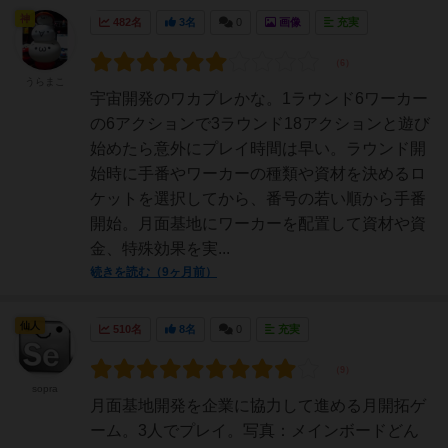
神
482名
3名
0
画像
充実
うらまこ
宇宙開発のワカプレかな。1ラウンド6ワーカー
の6アクションで3ラウンド18アクションと遊び
始めたら意外にプレイ時間は早い。ラウンド開
始時に手番やワーカーの種類や資材を決めるロ
ケットを選択してから、番号の若い順から手番
開始。月面基地にワーカーを配置して資材や資
金、特殊効果を実...
続きを読む（9ヶ月前）
仙人
510名
8名
0
充実
sopra
月面基地開発を企業に協力して進める月開拓ゲ
ーム。3人でプレイ。写真：メインボードどん