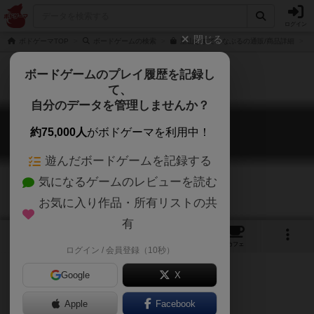
ログイン
閉じる
ボドゲーマTOP
ボードゲームの検索
里山さすてぃなぶるの通販/商品詳細
ボードゲームのプレイ履歴を記録し
て、
自分のデータを管理しませんか？
里山さすてぃなぶる
約75,000人
がボドゲーマを利用中！
Satoyama Sustainable
遊んだボードゲームを記録する
気になるゲームのレビューを読む
お気に入り作品・所有リストの共
有
9
2
2
1
トップ
画像
動画
レビュー
カフェ
ログイン / 会員登録（10秒）
Google
X
Apple
Facebook