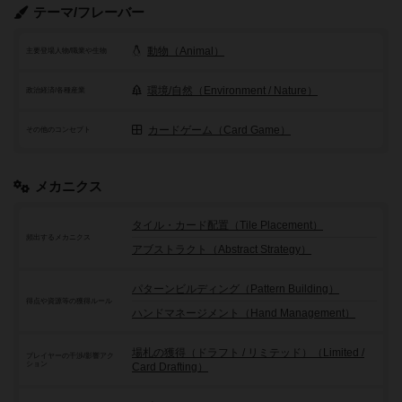
テーマ/フレーバー
動物（Animal）
主要登場人物/職業や生物
環境/自然（Environment / Nature）
政治経済/各種産業
カードゲーム（Card Game）
その他のコンセプト
メカニクス
タイル・カード配置（Tile Placement）
頻出するメカニクス
アブストラクト（Abstract Strategy）
パターンビルディング（Pattern Building）
得点や資源等の獲得ルール
ハンドマネージメント（Hand Management）
場札の獲得（ドラフト / リミテッド）（Limited /
プレイヤーの干渉/影響アク
ション
Card Drafting）