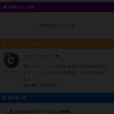
戦略やコツ 0件
投稿を募集しています
ルール/インスト 1件
勇者
127名
0名
0
里山さすてぃなぶる紹介動画(2020/06/20)里山
んぎょ@めめ
さすてぃなぶる遊び方説明書（2020/07/28現
めのアトリエ
在）
続きを読む（6年以上前）
掲示板 1件
んぎょ@めめめのアトリエさんの投稿