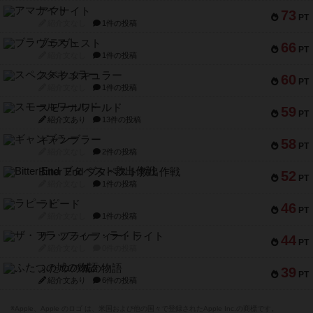
アマナイト
73
PT
紹介文なし
1件の投稿
ブラヴェスト
66
PT
紹介文なし
1件の投稿
スペクタキュラー
60
PT
紹介文なし
1件の投稿
スモールワールド
59
PT
紹介文あり
13件の投稿
ギャンブラー
58
PT
紹介文なし
2件の投稿
Bitter End ブタペスト救出作戦
52
PT
紹介文なし
1件の投稿
ラピード
46
PT
紹介文なし
1件の投稿
ザ・フラッフィー・ライト
44
PT
紹介文なし
0件の投稿
ふたつの城の物語
39
PT
紹介文あり
6件の投稿
※Apple、Apple のロゴ は、米国および他の国々で登録されたApple Inc.の商標です。