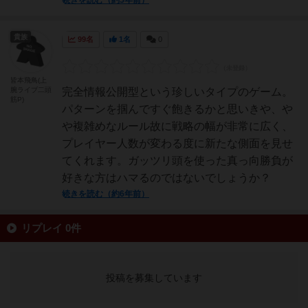
続きを読む（約5年前）
貴族
99名
1名
0
皆本飛鳥(上
腕ライブ二頭
完全情報公開型という珍しいタイプのゲーム。
筋P)
パターンを掴んですぐ飽きるかと思いきや、や
や複雑めなルール故に戦略の幅が非常に広く、
プレイヤー人数が変わる度に新たな側面を見せ
てくれます。ガッツリ頭を使った真っ向勝負が
好きな方はハマるのではないでしょうか？
続きを読む（約6年前）
リプレイ 0件
投稿を募集しています