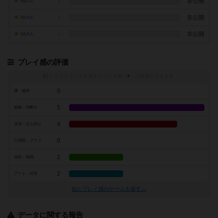
-
非公開
3点の人
-
非公開
2点の人
-
非公開
1点の人
プレイ感の評価
トグルスイッチを押すとプレイ感（
※
）の投票ができます
0
運・確率
5
戦略・判断力
4
交渉・立ち回り
0
心理戦・ブラフ
2
攻防・戦闘
2
アート・外見
似たプレイ感のゲームを探す→
データに関する報告