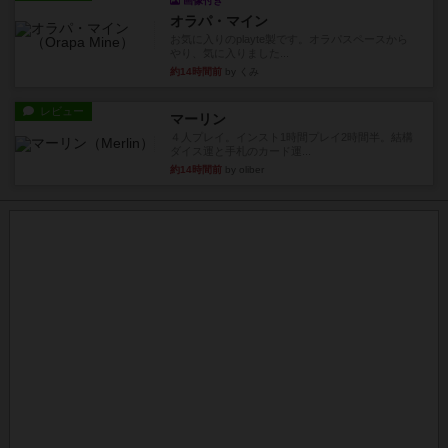
画像付き
オラパ・マイン
お気に入りのplayte製です。オラパスペースから
やり、気に入りました...
約14時間前
by くみ
レビュー
マーリン
４人プレイ。インスト1時間プレイ2時間半。結構
ダイス運と手札のカード運...
約14時間前
by oliber