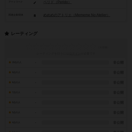
ペリド（Perido）
アートワーク
めめめのアトリエ（Mememe No Atelier）
関連企業/団体
レーティング
レーティングを行うには
ログイン
が必要です
-
非公開
10点の人
-
非公開
9点の人
-
非公開
8点の人
-
非公開
7点の人
-
非公開
6点の人
-
非公開
5点の人
-
非公開
4点の人