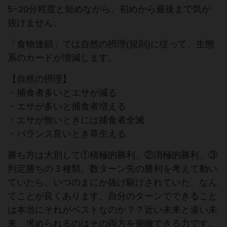
5~20分程度と短めながら、初めから最後まで気が
抜けません。
「食物連鎖」では自然の摂理(規則)に従って、生態
系のカードが増減します。
【自然の摂理】
・捕食者多いとエサが減る
・エサが多いと捕食者増える
・エサが無いときには捕食者全滅
・バランス良いとき草生える
勝ち方は大別して①積極的勝利、②消極的勝利、③
判定勝ちの３種類。数ターン先の勝利を考えて動い
ていたら、いつのまにか抜け駆けされていた、なん
てことが良くあります。自分のターンでできること
は本当にそれがベストなのか？？近い未来と遠い未
来、求められるのはその両方を俯瞰できる力です。