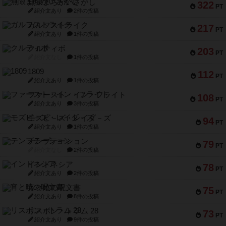
無限まちがいさがし
322
PT
紹介文あり
2件の投稿
ガルフストライク
217
PT
紹介文あり
1件の投稿
クルティボ
203
PT
紹介文なし
1件の投稿
1809
112
PT
紹介文あり
1件の投稿
ファースト・イン・フライト
108
PT
紹介文あり
3件の投稿
モズビ－ズ・レイダ－ズ
94
PT
紹介文あり
1件の投稿
テンプテーション
79
PT
紹介文なし
2件の投稿
インドネシア
78
PT
紹介文あり
2件の投稿
宵と暁の呪文書
75
PT
紹介文あり
8件の投稿
リスボン・トラム 28
73
PT
紹介文あり
9件の投稿