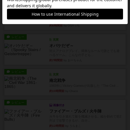
レビュー
シャット・ザ・ボックス
とてもシンプルなダイスゲーム。2つのダイスを振
って、出目の合計を自分の...
約6時間前
by OSAっち
レビュー
充実
オバケだぞ～
対人アナログプレイ。簡単なルールで誰とでも遊
べるゲーム。こんなの子ども...
約7時間前
by おーちゃん
レビュー
充実
南北戦争
1983年にVictory Gamesが出版した『The Civil ...
約10時間前
by Chaco
レビュー
画像付き
ファイアー・ブルズ / 火牛陣
火牛を引き連れて敵を殲滅させる。縦か斜めで前2
列まで攻撃できるが、自分...
約12時間前
by うらまこ