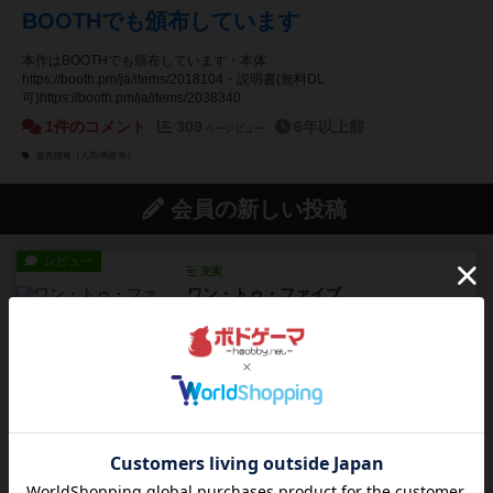
BOOTHでも頒布しています
本作はBOOTHでも頒布しています・本体
https://booth.pm/ja/items/2018104・説明書(無料DL
可)https://booth.pm/ja/items/2038340
1件のコメント
309
6年以上前
ページビュー
販売情報（入荷/再販等）
会員の新しい投稿
レビュー
充実
ワン・トゥ・ファイブ
とにかくお手軽にすき間時間をうめるゲームとし
て重宝するゲームです。いわ...
約1時間前
by nabekoh
レビュー
充実
エコーズ・オブ・タイム
カードゲームにファイナルファンタジーのアクテ
ィブタイムバトル（もしくは...
約5時間前
by ジェイとと