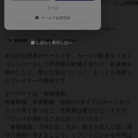
または
さんかく作って、さすてぃなぶる
メールで会員登録
ゲームマーケット2020春（東京）
新作
かわいい
食物連鎖
社会派
SDGs
しばらく表示しない
里山の生態系のゲームです。カードの配置をうまく
コントロールして外来種を絶滅させたり、在来種を
殖やしたり。豊かな里山づくりに、もっとも貢献し
たプレイヤーの勝利です。
キーワードは「食物連鎖」
肉食動物、草食動物、植物の3タイプのカードをバ
ランス良く並べると、生態系は豊かになりますが、
バランスが崩れるときはあっというま！
「食物連鎖」で何が起こるか、動きを読んで思い通
りの展開へ導きましょう。１プレイにかかる時間は