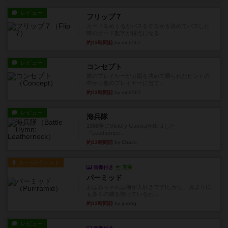
レビュー
フリップ７
カードをめくるかパスをするかを決めてパスした
時のカード数字が得点になる...
約13時間前
by mob567
レビュー
コンセプト
親のプレイヤーがお題を決めて限られたヒントの
中から他のプレイヤーに当て...
約13時間前
by mob567
レビュー
海兵隊
1988年にVictory Gamesが出版した
『Leathernec...
約13時間前
by Chaco
ルール/インスト
画像付き
充実
パーミッド
おばあちゃんは猫が大好きです!しかし、あまりに
も多くの猫を飼っているた...
約13時間前
by jurong
レビュー