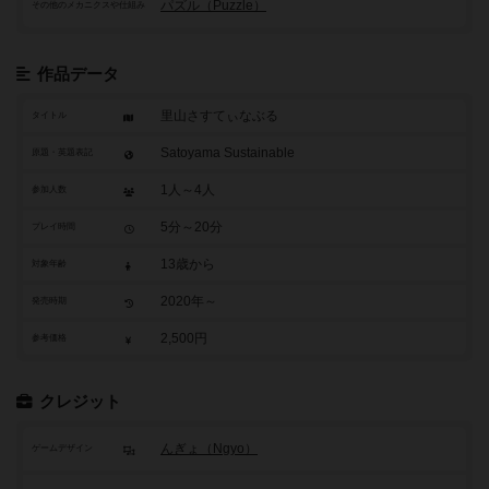
パズル（Puzzle）
その他のメカニクスや仕組み
作品データ
里山さすてぃなぶる
タイトル
Satoyama Sustainable
原題・英題表記
1人～4人
参加人数
5分～20分
プレイ時間
13歳から
対象年齢
2020年～
発売時期
2,500円
参考価格
クレジット
んぎょ（Ngyo）
ゲームデザイン