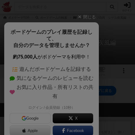
ログイン
閉じる
ボドゲーマTOP
ボードゲームの検索
ヒストリーオブ自民 シゲル疾風編
ボードゲームのプレイ履歴を記録し
て、
ヒストリーオブ自民 シゲル疾風編
自分のデータを管理しませんか？
0件のリプレイ日記
約75,000人
がボドゲーマを利用中！
遊んだボードゲームを記録する
1
2
トップ
画像
動画
レビュー
カフェ
気になるゲームのレビューを読む
お気に入り作品・所有リストの共
ヒストリーオブ自民 シゲル疾風編のトップに戻る
有
ログイン / 会員登録（10秒）
会員の新しい投稿
Google
X
レビュー
マスクメン
Apple
Facebook
マスクメンすごい好き（プロレスも好き）。強い