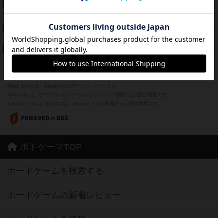
海兵隊
39
PT
紹介文あり
1件の投稿
スーパーストア3000
39
PT
紹介文なし
1件の投稿
フリップ７：復讐心とともに
37
PT
紹介文なし
2件の投稿
※Apple、Apple のロゴ は、米国および他の国々で登録されたApple Inc.の商標です。
※App Store は、Apple Inc.のサービスマークです。
※Android は、グーグル インコーポレイテッドの商標または登録商標です。
※Google Play とそのロゴは、Google Inc.の商標または登録商標です。
ボドゲーマTOP
ボードゲームを検索する
ボードゲームの新着レビュー