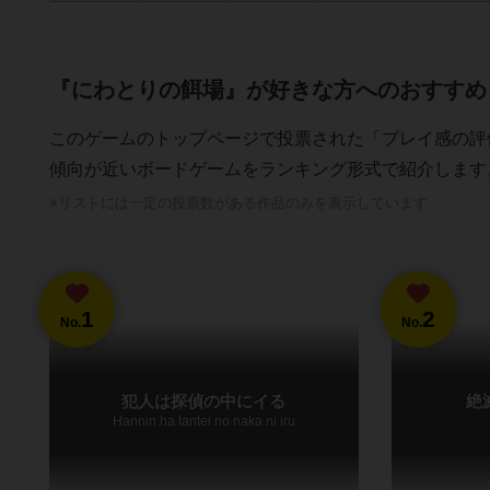
『にわとりの餌場』が好きな方へのおすすめ
このゲームのトップページで投票された「プレイ感の評
傾向が近いボードゲームをランキング形式で紹介します
※リストには一定の投票数がある作品のみを表示しています
1
2
No.
No.
犯人は探偵の中にイる
絶
Hannin ha tantei no naka ni iru