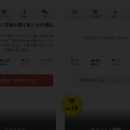
15～20分
12歳～
2件
3～4人
20分前後
8歳～
た宝物を競り落とせ❗代価は
ーフの競りゲーム！！高い値付けを
作品説明文の編集者を募集中
せるが、競り落とせば使ったパワー
ナス点となる！！競り落とせなくて
！ 宝物を競り合い、...
119
12
134
21
98
21
経験あり
お気に入り
持ってる
興味あり
経験あり
お気に入り
通販の取り扱いがありませ
入荷までお待ち下さい
18
No.
リサイクル
チョコっと密輸