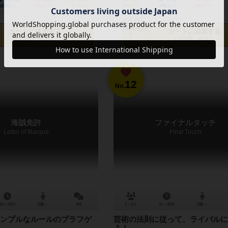
経験あり
お気に入り
持ってる
興味あり
経験あり
お気に入り
カートに追加する
カートに追加する
2,200円（税込）
2,970円（税込）
12
No.
海賊免許
ファイナルタッチ
Letter of Marque
Final Touch
20～30分
8歳～
4件
2～4人
15～30分
8歳～
ンプルなルールのブラフゲ
芸術の法則に従って、ライバルに
よ！