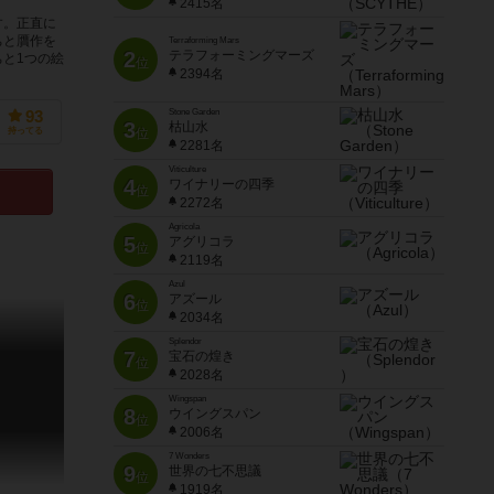
2415名
す。正直に
ちと贋作を
Terraforming Mars
2
テラフォーミングマーズ
と1つの絵
位
2394名
Stone Garden
93
3
枯山水
持ってる
位
2281名
Viticulture
4
ワイナリーの四季
位
2272名
Agricola
5
アグリコラ
位
2119名
Azul
6
アズール
位
2034名
Splendor
7
宝石の煌き
位
2028名
Wingspan
8
ウイングスパン
位
2006名
7 Wonders
9
世界の七不思議
位
1919名