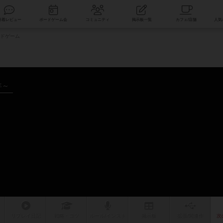
索
新着レビュー
ボードゲーム会
コミュニティ
掲示板一覧
ドゲーム
年～
ム
リプレイ
日記
戦略
・コツ
ルール
/インスト
掲示板
拡張/関連
作
次