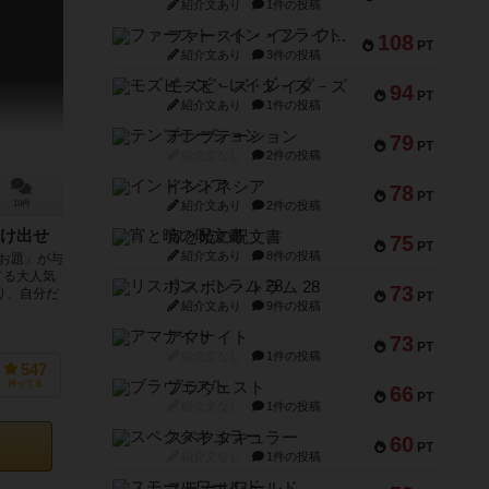
紹介文あり
1件の投稿
ファースト・イン・フライト
108
PT
紹介文あり
3件の投稿
モズビ－ズ・レイダ－ズ
94
PT
紹介文あり
1件の投稿
テンプテーション
79
PT
紹介文なし
2件の投稿
インドネシア
78
PT
紹介文あり
2件の投稿
10件
け出せ
宵と暁の呪文書
75
PT
紹介文あり
8件の投稿
お題」が与
てる大人気
リスボン・トラム 28
73
り、自分だ
PT
紹介文あり
9件の投稿
アマナイト
73
PT
紹介文なし
1件の投稿
547
ブラヴェスト
持ってる
66
PT
紹介文なし
1件の投稿
スペクタキュラー
60
PT
紹介文なし
1件の投稿
スモールワールド