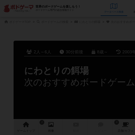
世界のボードゲームを楽しもう！
ボードゲーム専門の総合情報サイト
データベース
検
ボドゲーマTOP
ボードゲームの検索
にわとりの餌場
次のおすすめボー
2人～6人
30分前後
8歳～
2003
にわとりの餌場
次のおすすめボードゲー
2
4
ゲーム
トップ
画像
動画
レビュー
店舗/
カフェ