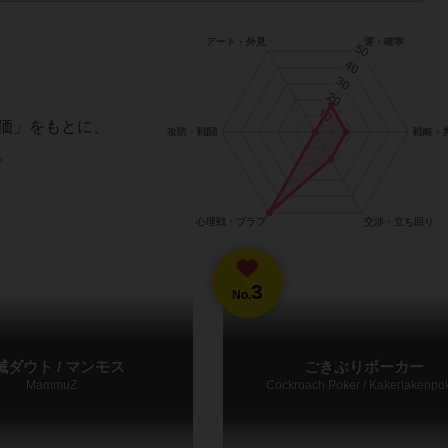
価」をもとに、
。
3
No.
滅ダウト / マンモス
ごきぶりポーカー
MammuZ
Cockroach Poker / Kakerlakenpo