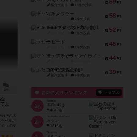
59
PT
紹介文あり
13件の投稿
ギャンブラー
58
PT
紹介文なし
2件の投稿
Bitter End ブタペスト救出作戦
52
PT
紹介文なし
1件の投稿
ラピード
46
PT
紹介文なし
1件の投稿
ザ・フラッフィー・ライト
44
PT
紹介文なし
0件の投稿
ふたつの城の物語
39
PT
紹介文あり
6件の投稿
10件
お気に入りランキング
トップ50
ぬ
Splendor
てよ
1
宝石の煌き
位
4040名
それぞれ大
Die Siedler von Catan
2
犬を可愛が
カタン
位
犬が王のそ
3616名
Dominion
480
ドミニオン