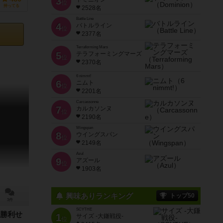
3
位
持ってる
2528名
Battle Line
4
バトルライン
位
2377名
Terraforming Mars
5
テラフォーミングマーズ
位
2370名
6 nimmt!
6
ニムト
位
2201名
Carcassonne
7
カルカソンヌ
位
2190名
Wingspan
8
ウイングスパン
位
2149名
Azul
9
アズール
位
1903名
興味ありランキング
トップ50
3件
SCYTHE
勝利せ
1
サイズ -大鎌戦役-
位