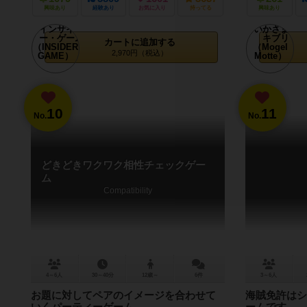
興味あり
経験あり
お気に入り
持ってる
興味あり
カートに追加する
2,970円（税込）
10
11
No.
No.
どきどきワクワク相性チェックゲー
ム
Compatibility
4～6人
30～40分
12歳～
6件
3～6人
お題に対してペアのイメージを合わせて
海賊免許はシ
いくパーティーゲーム
ームです。