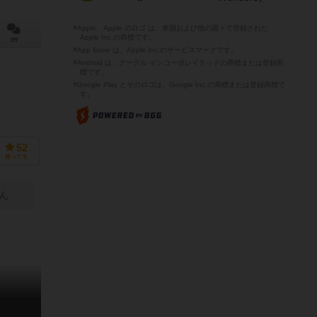
※Apple、Apple のロゴ は、米国および他の国々で登録された
Apple Inc.の商標です。
2件
※App Store は、Apple Inc.のサービスマークです。
※Android は、グーグル インコーポレイテッドの商標または登録商
標です。
※Google Play とそのロゴは、Google Inc.の商標または登録商標で
す。
52
持ってる
ん