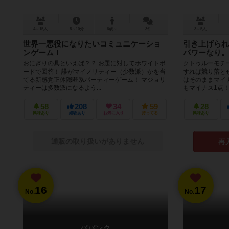
4～15人
5～10分
6歳～
3件
3～5人
世界一悪役になりたいコミュニケーショ
引き上げられ
ンゲーム！
パワーなり。
おにぎりの具といえば？？ お題に対してホワイトボ
クトゥルーモチ
ードで回答！ 誰がマイノリティー（少数派）かを当
すれば競り落と
てる新感覚正体隠匿系パーティーゲーム！ マジョリ
はそのままマイ
ティーは多数派になるよう...
もマイナス1点！
58
208
34
59
28
興味あり
経験あり
お気に入り
持ってる
興味あり
通販の取り扱いがありません
再
16
17
No.
No.
ババンク