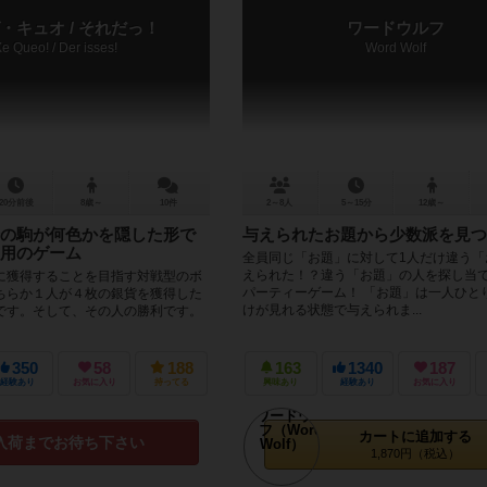
・キュオ / それだっ！
ワードウルフ
e Queo! / Der isses!
Word Wolf
20分前後
8歳～
10件
2～8人
5～15分
12歳～
の駒が何色かを隠した形で
与えられたお題から少数派を見つ
用のゲーム
全員同じ「お題」に対して1人だけ違う「
えられた！？違う「お題」の人を探し当
に獲得することを目指す対戦型のボ
パーティーゲーム！ 「お題」は一人ひと
ちらか１人が４枚の銀貨を獲得した
けが見れる状態で与えられま...
です。そして、その人の勝利です。
350
58
188
163
1340
187
経験あり
お気に入り
持ってる
興味あり
経験あり
お気に入り
カートに追加する
入荷までお待ち下さい
1,870円（税込）