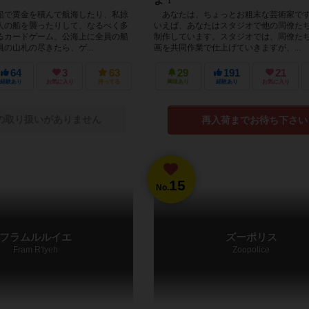
船で黄金を積んで航海したり、私掠
あなたは、ちょっとお粗末な芸術家で
人の船を襲ったりして、なるべく多
いえば、あなたはスタジオで他の同僚た
るカードゲーム。公海上に全員の船
制作しています。スタジオでは、同僚たち
の山札の尽きたら、ゲ...
画を共同作業で仕上げていきますが、...
64
3
63
29
191
21
経験あり
お気に入り
持ってる
興味あり
経験あり
お気に入り
の取り扱いがありません
再入荷までお待ち下さい
15
No.
フラムルルイエ
ズーポリス
Fram R'lyeh
Zoopolice