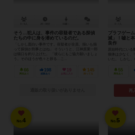
3～5人
20～30分
15歳～
7件
3～7人
そう…犯人は、事件の容疑者である探偵
ブラフゲーム
たちの中に身を潜めているのだ。
滅」！嘘と本
良作
「しかし面白い事件です。容疑者が全員、揃いも揃
って探偵か刑事とはね」 そういうと、江神原業一郎
原始時代にいる
は猫口を釣り上げた。 「彼らにもご協力願いましょ
個体は少なく、
う。そのほうが色々と捗る…こ...
いた。 しかし
滅してしまうのだろ
66
198
19
145
55
興味あり
経験あり
お気に入り
持ってる
興味あり
通販の取り扱いがありません
再
4
5
No.
No.