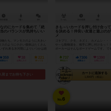
20分前後
7歳～
8件
2～6人
20分前後
8歳～
なのにカードを集めて「絶
きも～いカードを押し付け合って
当のバランスが気持ちいい
を決める！仲良い友達と遊ぶのが
メ
動物たち。マンモスのように大きい
ゴキブリ、クモ、ネズミ、カメムシ・・
リスのように小さい個体はたくさん
や～な動物達を、相手に押し付けるっ！
、いずれ来る氷河期によりいつかは絶
ポーカーはそんなボードゲームです。 で
う・・・。 ...
きも～いカード、どうやって押...
359
38
221
737
7306
1390
経験あり
お気に入り
持ってる
興味あり
経験あり
お気に入り
カートに追加する
入荷までお待ち下さい
1,800円（税込）
6
No.