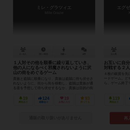
ミレ・グラツィエ
エグゼ
Mille Grazie
X
2～4人
30～40分
8歳～
4件
2人用
１人対その他を順番に繰り返していき、
お互いに自分
他の人になるべく邪魔されないように沢
対戦する２人
山の街をめぐるゲーム
４枚の銀貨を先
ードゲーム。ど
貴族と盗賊に順番になり、貴族は盗賊に待ち伏せさ
ら、ゲーム終了
れないように、街から街を移動し、盗賊は貴族が通
る道を予想して待ち伏せするなか、貴族は目的の街
に無事に到着することを目指すというボ...
19
124
19
93
119
興味あり
経験あり
お気に入り
持ってる
興味あり
通販の取り扱いがありません
再