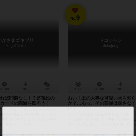
9
No.
いかさまゴキブリ
ドコジャン
Mogel Motte
dokojong
30分前後
7歳～
28件
2～5人
20分前後
9歳～
れば問題なし！？監視役の
おい！王の大事な可愛い犬を知ら
カードの隠滅を図ろう！
か？…あっ、その部屋は探さなく
い！
ブリ」では、ごきぶりポーカーなど
馴染みの嫌われ者の害虫カードを順
プレイヤーは王に仕える犬好きの大臣。 
、手札をいち早くなくした人が勝利
臣には推しの犬がいて、自分だけがその
プルなゲームです。 ...
ろうとしています。 しかしある時、飼い
ばにいないことに気付きま...
1545
292
1030
127
440
58