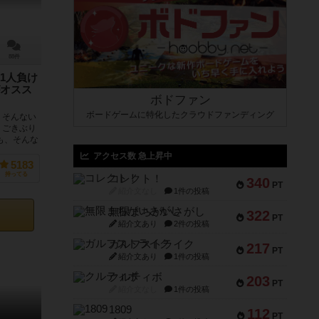
88件
1人負け
オスス
ボドファン
ボードゲームに特化したクラウドファンディング
・そんない
！ごきぶり
も、そんな
アクセス数 急上昇中
5183
持ってる
コレクト！
340
PT
紹介文なし
1件の投稿
無限まちがいさがし
322
PT
紹介文あり
2件の投稿
ガルフストライク
217
PT
紹介文あり
1件の投稿
クルティボ
203
PT
紹介文なし
1件の投稿
1809
112
PT