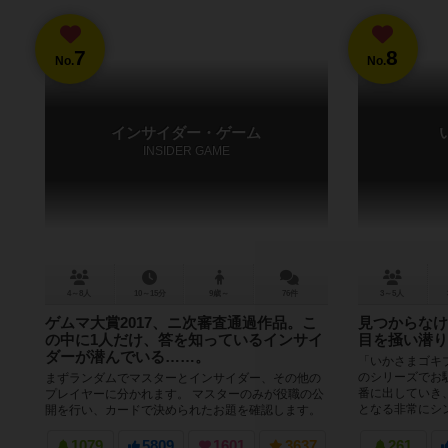
7
8
No.
No.
インサイダー・ゲーム
INSIDER GAME
4～8人
10～15分
9歳～
76件
3～5人
ゲムマ大賞2017、ニ次審査通過作品。こ
見つからなけ
の中に1人だけ、答を知っているインサイ
目を掻い潜り
ダーが潜んでいる……。
「いかさまゴキ
のシリーズでお
まずランダムでマスターとインサイダー、その他の
番に出していき
プレイヤーに分かれます。 マスターのみが役職の公
となる非常にシン
開を行い、カードで決められたお題を確認します。
残りのプレイヤーは「はい...
1079
5809
1601
3637
261