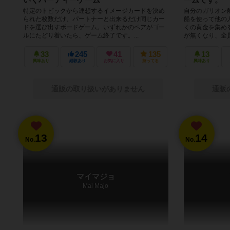
特定のトピックから連想するイメージカードを決め
自分のガリオン
られた枚数だけ、パートナーと出来るだけ同じカー
船を使って他の
ドを選び出すボードゲーム。いずれかのペアがゴー
くの黄金を集め
ルにたどり着いたら、ゲーム終了です。...
が無くなり、全員
33
245
41
135
13
興味あり
経験あり
お気に入り
持ってる
興味あり
通販の取り扱いがありません
通販
13
14
No.
No.
マイマジョ
Mai Majo