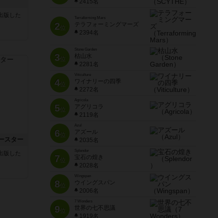
2415名
sが出版した
Terraforming Mars
2
テラフォーミングマーズ
位
2394名
Stone Garden
3
枯山水
位
2281名
Viticulture
4
ワイナリーの四季
位
2272名
Agricola
5
アグリコラ
位
2119名
Azul
6
アズール
位
ースター
2035名
Splendor
sが出版した
7
宝石の煌き
位
2028名
Wingspan
8
ウイングスパン
位
2006名
7 Wonders
9
世界の七不思議
位
1919名