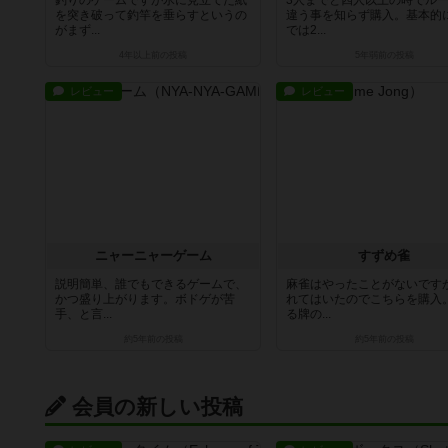
釣りのゲームですが氷に見立てた紙
3人までと四人以上の時でル
を突き破って釣竿を垂らすというの
違う事を知らず購入。基本的
がまず...
では2...
4年以上前
の投稿
5年弱前
の投稿
レビュー
レビュー
ニャーニャーゲーム
すずめ雀
説明簡単、誰でもできるゲームで、
麻雀はやったことがないです
かつ盛り上がります。ボドゲが苦
れてはいたのでこちらを購入
手、と言...
る牌の...
約5年前
の投稿
約5年前
の投稿
会員の新しい投稿