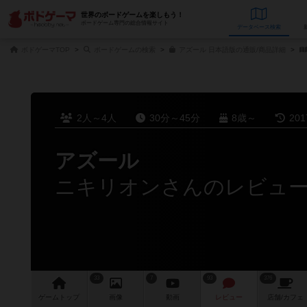
世界のボードゲームを楽しもう！
ボードゲーム専門の総合情報サイト
データベース
検
ボドゲーマTOP
ボードゲームの検索
アズール 日本語版の通販/商品詳細
2人～4人
30分～45分
8歳～
20
アズール
ニキリオンさんのレビュ
33
7
93
376
ゲーム
トップ
画像
動画
レビュー
店舗/
カフェ