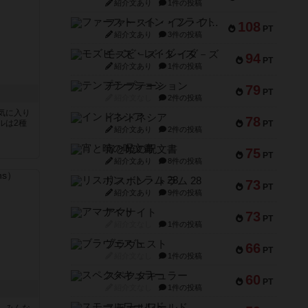
紹介文あり
1件の投稿
ファースト・イン・フライト
108
PT
紹介文あり
3件の投稿
モズビ－ズ・レイダ－ズ
94
PT
紹介文あり
1件の投稿
テンプテーション
79
PT
紹介文なし
2件の投稿
気に入り
インドネシア
78
ルは2種
PT
紹介文あり
2件の投稿
宵と暁の呪文書
75
PT
紹介文あり
8件の投稿
リスボン・トラム 28
73
PT
紹介文あり
9件の投稿
アマナイト
73
PT
紹介文なし
1件の投稿
ブラヴェスト
66
PT
紹介文なし
1件の投稿
スペクタキュラー
60
PT
紹介文なし
1件の投稿
スモールワールド