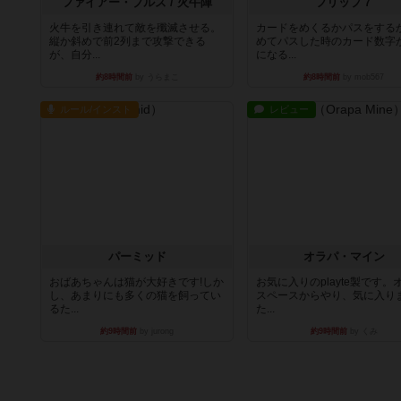
ファイアー・ブルズ / 火牛陣
フリップ７
火牛を引き連れて敵を殲滅させる。
カードをめくるかパスをする
縦か斜めで前2列まで攻撃できる
めてパスした時のカード数字
が、自分...
になる...
約8時間前
by うらまこ
約8時間前
by mob567
ルール/インスト
レビュー
パーミッド
オラパ・マイン
おばあちゃんは猫が大好きです!しか
お気に入りのplayte製です。
し、あまりにも多くの猫を飼ってい
スペースからやり、気に入り
るた...
た...
約9時間前
by jurong
約9時間前
by くみ