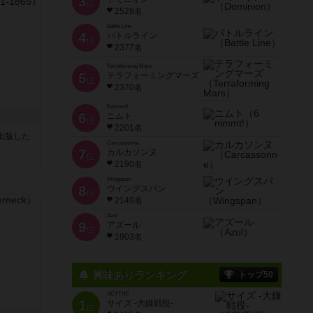
3
位
2528名
Battle Line
4
バトルライン
位
2377名
Terraforming Mars
5
テラフォーミングマーズ
位
2370名
6 nimmt!
6
ニムト
位
2201名
sが出版した
Carcassonne
7
カルカソンヌ
位
2190名
Wingspan
8
ウイングスパン
位
2149名
Azul
9
アズール
位
1903名
興味ありランキング
トップ50
SCYTHE
1
サイズ -大鎌戦役-
位