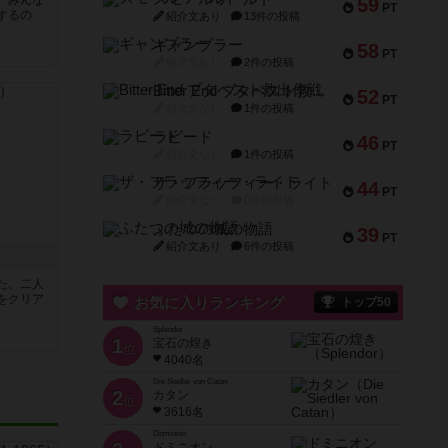
。みんな
59
PT
するの
紹介文あり
13件の投稿
ギャンブラー
58
PT
紹介文なし
2件の投稿
Bitter End ブタペスト救出作戦
52
PT
紹介文なし
1件の投稿
ラピード
46
PT
紹介文なし
1件の投稿
ザ・フラッフィー・ライト
44
PT
紹介文なし
0件の投稿
ふたつの城の物語
39
PT
紹介文あり
6件の投稿
た。二人
をクリア
お気に入りランキング
トップ50
Splendor
1
宝石の煌き
位
4040名
Die Siedler von Catan
2
カタン
位
3616名
Dominion
ドミニオン