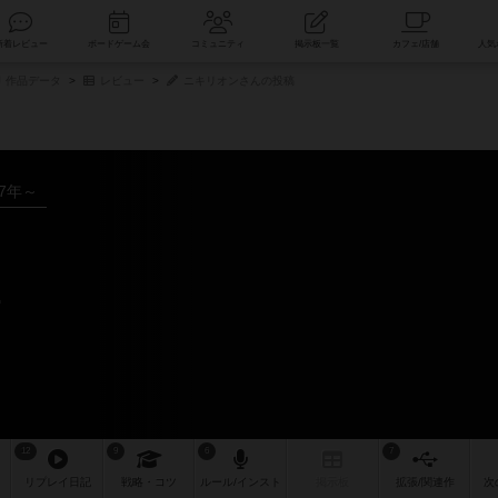
索
新着レビュー
ボードゲーム会
コミュニティ
掲示板一覧
作品データ
レビュー
ニキリオンさんの投稿
17年～
ー
12
9
6
7
リプレイ
日記
戦略
・コツ
ルール
/インスト
掲示板
拡張/関連
作
次