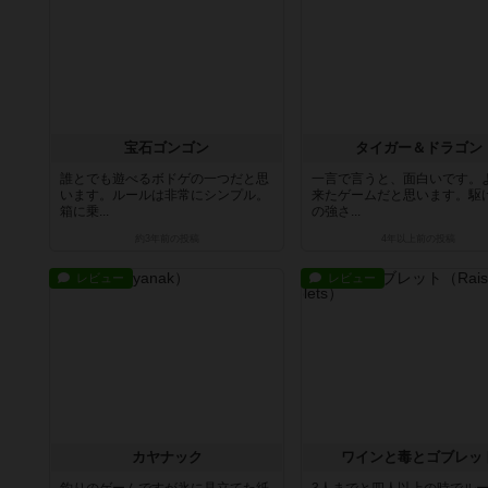
宝石ゴンゴン
タイガー＆ドラゴン
誰とでも遊べるボドゲの一つだと思
一言で言うと、面白いです。
います。ルールは非常にシンプル。
来たゲームだと思います。駆
箱に乗...
の強さ...
約3年前
の投稿
4年以上前
の投稿
レビュー
レビュー
カヤナック
ワインと毒とゴブレッ