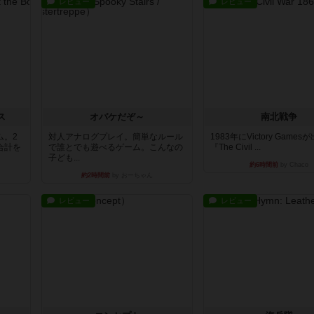
レビュー
レビュー
ス
オバケだぞ～
南北戦争
ム。2
対人アナログプレイ。簡単なルール
1983年にVictory Game
合計を
で誰とでも遊べるゲーム。こんなの
『The Civil ...
子ども...
約6時間前
by Chaco
約2時間前
by おーちゃん
レビュー
レビュー