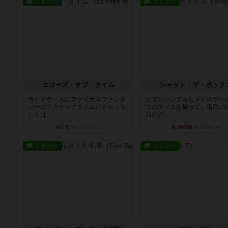
レビュー
レビュー
エコーズ・オブ・タイム
シャット・ザ・ボック
カードゲームにファイナルファンタ
とてもシンプルなダイスゲー
ジーのアクティブタイムバトル（も
つのダイスを振って、出目の
しくは...
自分の...
44分前
by ジェイとと
約1時間前
by OSAっち
レビュー
レビュー