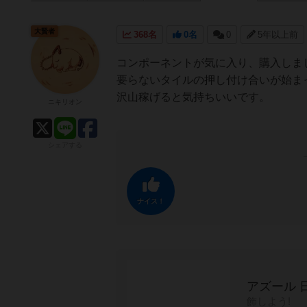
大賢者
368名
0名
0
5年以上前
コンポーネントが気に入り、購入しま
要らないタイルの押し付け合いが始ま
沢山稼げると気持ちいいです。
ニキリオン
シェアする
ナイス！
アズール 
飾しよう!