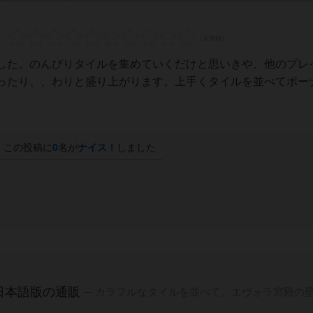
した。のんびりタイルを集めていくだけと思いきや、他のプレ
ったり、、わりと盛り上がります。上手くタイルを並べてボー
この投稿に
0
名が
ナイス！
しました
日本語版の通販
カラフルなタイルを並べて、エヴォラ宮殿の