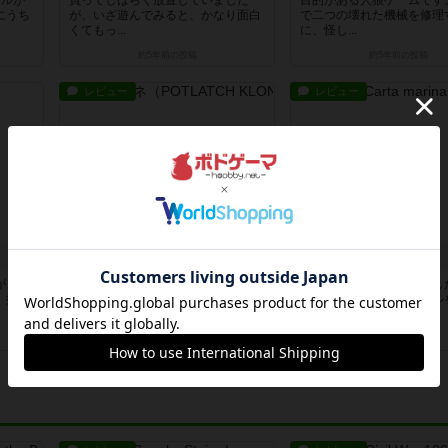
ールが
買ってしばらく放置していました
目的がある人狼ゲームです
にうち
が、いざ遊んでみると、かなり面白
で二つの壊れた機械を修理
くてもっ...
に、怪し...
約5年前
の投稿
約5年前
の投稿
レビュー
レビュー
ポトラッチクロネ
カルタマリナ
が、憧
試遊してみて面白かったので、購入
妻と最後までクリアしまし
。揃え
しました。フィールドが毎回変わる
だけの協力ゲーム、レベル
と言う...
する度...
約5年前
の投稿
約5年前
の投稿