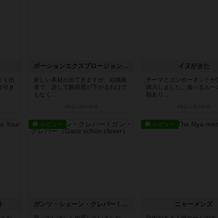
ポーションエクスプロージョン：第六の生徒
イヌがきた
よく出
新しい素材が出てきますが、結構曲
テーマとコンポーネントが
け引き
者で、決して難易度が下がるわけで
購入しました。遊べるルー
もなく...
類あり...
4年以上前
の投稿
4年以上前
の投稿
レビュー
レビュー
ト
ガンツ・シェーン・クレバー / ガン・シュン・クレバー
ニャーメンズ