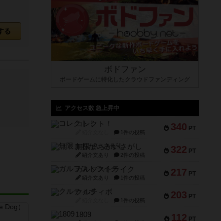
する
ボドファン
ボードゲームに特化したクラウドファンディング
アクセス数 急上昇中
コレクト！
340
PT
紹介文なし
1件の投稿
無限まちがいさがし
322
PT
紹介文あり
2件の投稿
ガルフストライク
217
PT
紹介文あり
1件の投稿
クルティボ
203
PT
紹介文なし
1件の投稿
1809
112
PT