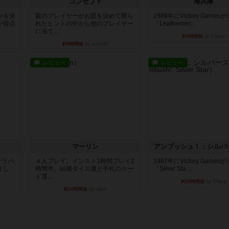
コンセプト
海兵隊
かを決
親のプレイヤーがお題を決めて限ら
1988年にVictory Game
が得点
れたヒントの中から他のプレイヤー
『Leathernec...
に当て...
約9時間前
by Chaco
約9時間前
by mob567
レビュー
レビュー
マーリン
アンブッシュ！：シルバ
オラパ
４人プレイ。インスト1時間プレイ2
1987年にVictory Game
まし
時間半。結構ダイス運と手札のカー
『Silver Sta...
ド運...
約10時間前
by Chaco
約10時間前
by oliber