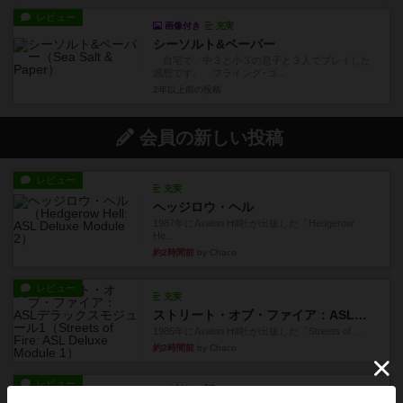
レビュー
画像付き
充実
シーソルト&ペーパー
自宅で、中３と小３の息子と３人でプレイした
感想です。 フライング･ゴ...
2年以上前
の投稿
会員の新しい投稿
レビュー
充実
ヘッジロウ・ヘル
1987年にAvalon Hill社が出版した『Hedgerow
He...
約2時間前
by Chaco
レビュー
充実
ストリート・オブ・ファイア：ASLデラックスモジュール1
1985年にAvalon Hill社が出版した『Streets of ...
約2時間前
by Chaco
レビュー
ペガサス橋