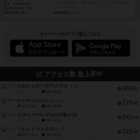
『Squad Leader』用の追加マップとして発売され
たマップの#9...
約6時間前
by Chaco
ボドゲーマのアプリ版はこちら
アクセス数 急上昇中
リワイルド：サウスアメリカ
552
PT
紹介文なし
2件の投稿
マーケットフレッシュ
170
PT
紹介文あり
1件の投稿
ファイアー・ブルズ / 火牛陣
141
PT
紹介文なし
1件の投稿
ワン・トゥ・ファイブ
122
PT
紹介文あり
1件の投稿