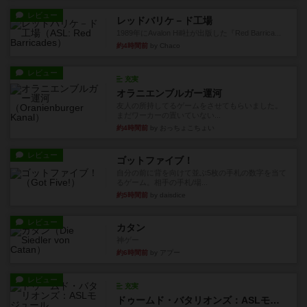
レビュー
レッドバリケ－ド工場
1989年にAvalon Hill社が出版した『Red Barrica...
約4時間前
by Chaco
レビュー
充実
オラニエンブルガー運河
友人の所持してるゲームをさせてもらいました。
まだワーカーの置いていない...
約4時間前
by おっちょこちょい
レビュー
ゴットファイブ！
自分の前に背を向けて並ぶ5枚の手札の数字を当て
るゲーム。相手の手札/場...
約5時間前
by daisdice
レビュー
カタン
神ゲー
約6時間前
by アプー
レビュー
充実
ドゥームド・バタリオンズ：ASLモジュール11