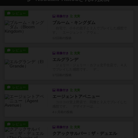
レビュー
画像付き
充実
ブルーム・キングダム
自宅で、小６の息子と２人でプレイした感想で
す。 エージェント・アヴェ...
12日前
の投稿
レビュー
画像付き
充実
エルグランデ
ジェリー・ジェリー・カフェ北千住店で、４人
でプレイした感想です。 デ...
17日前
の投稿
レビュー
画像付き
充実
エージェントアベニュー
コロコロ堂上野店で、同僚と２人でプレイした
感想です。 デザイナーは、...
4ヶ月前
の投稿
レビュー
画像付き
充実
クアックサルバー：ザ・デュエル