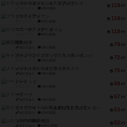
トランスオリエント・エクスプレス
119
PT
紹介文なし
1件の投稿
フラットアイアン
118
PT
紹介文なし
2件の投稿
エコーズ・オブ・タイム
118
PT
紹介文なし
8件の投稿
南北戦争
79
PT
紹介文あり
1件の投稿
キャプテン・フリップ：イスラ・ボンバ
72
PT
紹介文なし
2件の投稿
メメントオンラインタクティクス
70
PT
紹介文あり
4件の投稿
パーミッド
68
PT
紹介文なし
1件の投稿
クリーグ
57
PT
紹介文あり
1件の投稿
セミファイナル ～お前はまだ生きている～
53
PT
紹介文あり
1件の投稿
ふたつの街の物語
52
PT
紹介文あり
18件の投稿