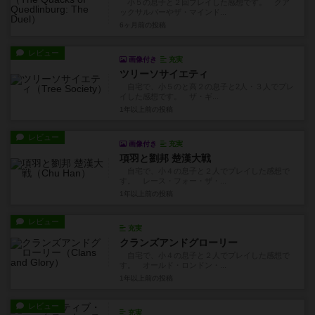
小５の息子と２回プレイした感想です。 クア
ックサルバーやザ・マインド...
6ヶ月前
の投稿
レビュー
画像付き
充実
ツリーソサイエティ
自宅で、小５のと高２の息子と2人・３人でプレ
イした感想です。 ザ・ギ...
1年以上前
の投稿
レビュー
画像付き
充実
項羽と劉邦 楚漢大戦
自宅で、小４の息子と２人でプレイした感想で
す。 レース・フォー・ザ・...
1年以上前
の投稿
レビュー
充実
クランズアンドグローリー
自宅で、小４の息子と２人でプレイした感想で
す。 オールド・ロンドン・...
1年以上前
の投稿
レビュー
充実