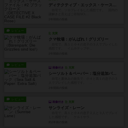
ディテクティブ・エックス・ケースファイル：#2 ブラックローズ
自宅で、ソロプレイをした感想です。 国内の
謎解きと言えばご存知SCL...
2年弱前
の投稿
レビュー
充実
クマ牧場：がんばれ！グリズリー
自宅で、高１と小４の息子の３人でプレイした
感想です。 イムホテップや...
2年弱前
の投稿
レビュー
画像付き
充実
シーソルト＆ペーパー：塩分追加パック
自宅と夏休みの旅先で、小４と高１の息子の３
人でプレイした感想です。 ...
2年弱前
の投稿
レビュー
画像付き
充実
サンライズ・レーン
自宅で、高１と小４の息子２人と３人でプレイ
した感想です。 ケルトやラ...
約2年前
の投稿