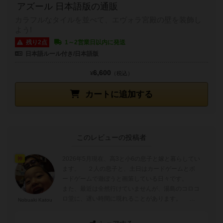
アズール 日本語版の通販
カラフルなタイルを並べて、エヴォラ宮殿の壁を装飾し
よう!
残り2点
1～2営業日以内に発送
日本語ルール付き/日本語版
6,600
¥
（税込）
カートに追加する
このレビューの投稿者
2026年5月現在、高3と小6の息子と嫁と暮らしてい
神
ます。 ２人の息子と、土日はカードゲームとボ
ードゲームで遊ぼうと画策している日々です。
また、最近は全然行けていませんが、湯島のコロコ
ロ堂に、遅い時間に現れることがあります。 あ
Nobuaki Katou
と、yucataやBGAのオン...