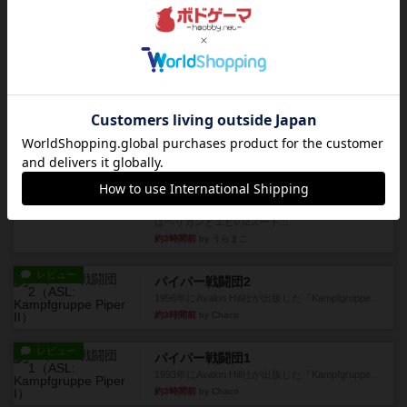
1997年にAvalon Hill社が出版した『Pegasus Bri...
約2時間前
by Chaco
レビュー
画像付き
オラニエンブルガー運河
存在をうっすらと認識していたけど、セールやっ
てて、2人専用でワカプレと...
約3時間前
by みいやん
レビュー
画像付き
充実
フィッシェン2
ゲームの流れはフィッシェンだが、ゲーム開始時
はペリカンとエビの2スート...
約3時間前
by うらまこ
レビュー
パイパー戦闘団2
1996年にAvalon Hill社が出版した『Kampfgruppe...
約3時間前
by Chaco
レビュー
パイパー戦闘団1
1993年にAvalon Hill社が出版した『Kampfgruppe...
約3時間前
by Chaco