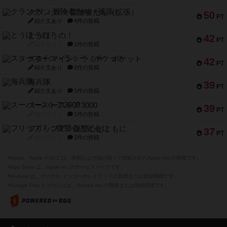
クランク! ：冒険者たち（拡張）
50
PT
紹介文あり
4件の投稿
とうほうの！
42
PT
紹介文なし
1件の投稿
スターマイン・ラミー ポケット
42
PT
紹介文あり
2件の投稿
海兵隊
39
PT
紹介文あり
1件の投稿
スーパーストア3000
39
PT
紹介文なし
1件の投稿
フリップ７：復讐心とともに
37
PT
紹介文なし
2件の投稿
※Apple、Apple のロゴ は、米国および他の国々で登録されたApple Inc.の商標です。
※App Store は、Apple Inc.のサービスマークです。
※Android は、グーグル インコーポレイテッドの商標または登録商標です。
※Google Play とそのロゴは、Google Inc.の商標または登録商標です。