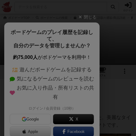
ログイン
閉じる
ボドゲーマTOP
ボードゲームの検索
アズール 日本語版の通販/商品詳細
ボードゲームのプレイ履歴を記録し
て、
アズール
自分のデータを管理しませんか？
Nobuaki Katouさんのレビュー
約75,000人
がボドゲーマを利用中！
遊んだボードゲームを記録する
33
7
93
376
トップ
画像
動画
レビュー
カフェ
気になるゲームのレビューを読む
お気に入り作品・所有リストの共
629名
1名
8年以上前
有
ログイン / 会員登録（10秒）
２人でプレイした感想です。
ミヒャエル・キースリングがデザインした、美麗なタイ
Google
X
ルを活用して、高得点を目指すアブストラクトです。
Apple
Facebook