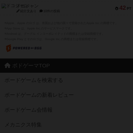
ドコジャン
42
PT
紹介文あり
10件の投稿
※Apple、Apple のロゴ は、米国および他の国々で登録されたApple Inc.の商標です。
※App Store は、Apple Inc.のサービスマークです。
※Android は、グーグル インコーポレイテッドの商標または登録商標です。
※Google Play とそのロゴは、Google Inc.の商標または登録商標です。
ボドゲーマTOP
ボードゲームを検索する
ボードゲームの新着レビュー
ボードゲーム会情報
メカニクス特集