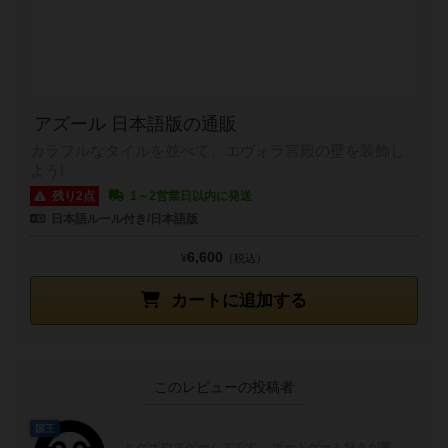
アズール 日本語版の通販
カラフルなタイルを並べて、エヴォラ宮殿の壁を装飾し
よう!
残り2点
1～2営業日以内に発送
日本語ルール付き/日本語版
6,600
¥
（税込）
カートに追加する
このレビューの投稿者
国王
ヒゲボウズゲームズです。 ボードゲーム好きが興