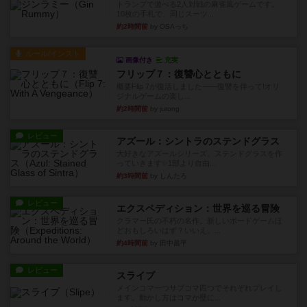
トランプで遊べる2人対戦の麻雀風ゲームです。
10枚の手札で、同じスーツ...
約2時間前
by OSAっち
ルール/インスト
画像付き
充実
フリップ７：復讐心とともに
概要Flip 7が復活しました――復讐を伴って!オリ
ジナルゲームの楽し...
約2時間前
by jurong
レビュー
アズール：シントラのステンドグラス
大好きなアズールシリーズ。ステンドグラスを作
っていきます✨1部より自由...
約3時間前
by しんたろ
レビュー
エクスペディション：世界を巡る冒険
クラマー氏の不朽の名作。新しいボードゲームほ
どおもしろいはず？いいえ。...
約4時間前
by 田中昌平
レビュー
スライプ
メインコマ一つサブコマ四つでそれぞれプレイし
ます。動かし方はコマか壁に...