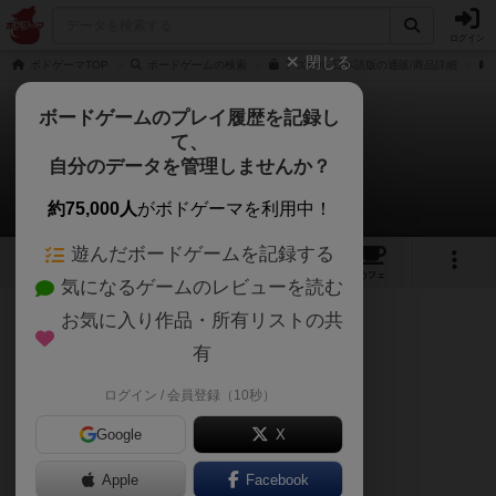
ログイン
閉じる
ボドゲーマTOP
ボードゲームの検索
アズール 日本語版の通販/商品詳細
ボードゲームのプレイ履歴を記録し
て、
アズール
自分のデータを管理しませんか？
ヒゲボウズゲームズさんのレビュー
約75,000人
がボドゲーマを利用中！
遊んだボードゲームを記録する
33
7
93
376
トップ
画像
動画
レビュー
カフェ
気になるゲームのレビューを読む
お気に入り作品・所有リストの共
170名
1名
0
6年以上前
有
ログイン / 会員登録（10秒）
レビュー、ルール、コツを書きました。
Google
X
https://boardgame-rider.com/2018/12/azul/
Apple
Facebook