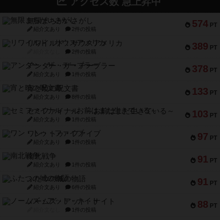
アクセス数 急上昇中
無限まちがいさがし
574
PT
紹介文あり
2件の投稿
リワイルド：サウスアメリカ
389
PT
紹介文なし
2件の投稿
アンダー・ザ・テーブラー
378
PT
紹介文あり
1件の投稿
宵と暁の呪文書
133
PT
紹介文あり
8件の投稿
セミファイナル ～お前はまだ生きている～
103
PT
紹介文あり
1件の投稿
ワン・トゥ・ファイブ
97
PT
紹介文あり
1件の投稿
南北戦争
91
PT
紹介文あり
1件の投稿
ふたつの城の物語
91
PT
紹介文あり
6件の投稿
ノームズ・アット・ナイト
88
PT
紹介文なし
1件の投稿