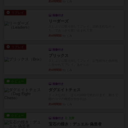
約4時間前
by くみ
リプレイ
画像付き
リーダーズ
久しぶりに取り出してプレイ。詰めきれなかっ
た…であっさり追い込まれて負...
約4時間前
by くみ
リプレイ
画像付き
ブリックス
久しぶりに取り出してプレイ。記号担当と色担当
に分かれてプレイ。あかんか...
約4時間前
by くみ
レビュー
画像付き
ダグエイトチェス
チェスなのに、ほんの10分で終わります。動きで
敵のコマの種類が分かれば...
約4時間前
by くみ
レビュー
画像付き
充実
宝石の煌き：デュエル 偽造者