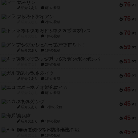
マーリン
76
PT
紹介文あり
6件の投稿
フラットアイアン
75
PT
紹介文なし
2件の投稿
トランスオリエント・エクスプレス
70
PT
紹介文なし
1件の投稿
アンブッシュ！：ムーブアウト！
59
PT
紹介文あり
1件の投稿
キャプテン・フリップ：イスラ・ボンバ
51
PT
紹介文なし
2件の投稿
ガルフストライク
46
PT
紹介文あり
1件の投稿
エコーズ・オブ・タイム
45
PT
紹介文なし
8件の投稿
スカルキング
45
PT
紹介文あり
12件の投稿
海兵隊
45
PT
紹介文あり
1件の投稿
Bitter End ブタペスト救出作戦
45
PT
紹介文なし
1件の投稿