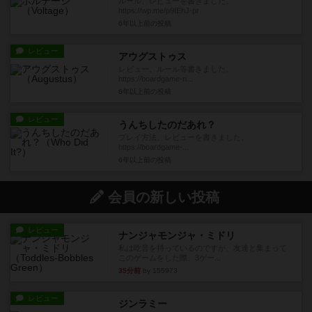
ルール、レビューを書きました。
https://wp.me/p9IEhJ-pr
6年以上前
の投稿
レビュー
アウグストゥス
レビュー、ルール等書きました。
https://boardgame-ri...
6年以上前
の投稿
レビュー
うんちしたのだあれ？
プレイ方法、レビューを書きました。
https://boardgame-...
6年以上前
の投稿
会員の新しい投稿
レビュー
ナンジャモンジャ・ミドリ
私は吃音を持っているのですが、友達と集まって
このゲームをした際、3ゲー...
35分前
by 155973
レビュー
ジンラミー