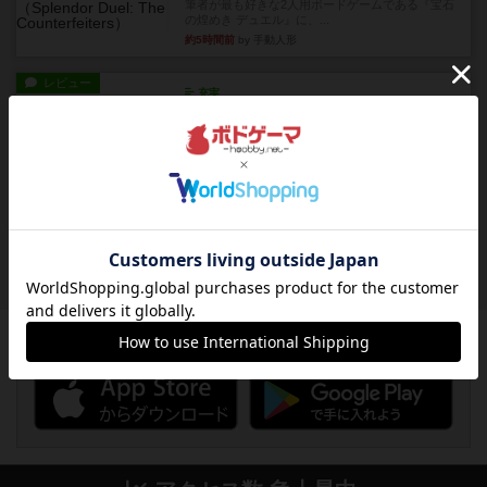
筆者が最も好きな2人用ボードゲームである『宝石
の煌めき デュエル』に、...
約5時間前
by 手動人形
レビュー
充実
クランク! ：冒険者たち（拡張）
クランク！のプレイヤーごとに能力の違うキャラ
クターを使用できるようにな...
約6時間前
by ぽっぽーくるっぽー
レビュー
ワイアームスパン
初プレイの感想です。ウイングスパン履修済のコ
メントとなります。ウイング...
約7時間前
by daisdice
ボドゲーマのアプリ版はこちら