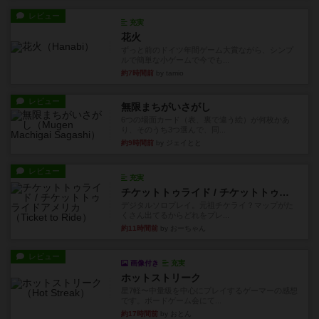
レビュー
充実
花火
ずっと前のドイツ年間ゲーム大賞ながら、シンプ
ルで簡単な小ゲームで今でも...
約7時間前
by tamio
レビュー
無限まちがいさがし
6つの場面カード（表、裏で違う絵）が何枚かあ
り、そのうち3つ選んで、同...
約9時間前
by ジェイとと
レビュー
充実
チケットトゥライド / チケットトゥライドアメリカ
デジタルソロプレイ。元祖チケライ？マップがた
くさん出てるからどれをプレ...
約11時間前
by おーちゃん
レビュー
画像付き
充実
ホットストリーク
星7軽〜中量級を中心にプレイするゲーマーの感想
です。ボードゲーム会にて...
約17時間前
by おとん