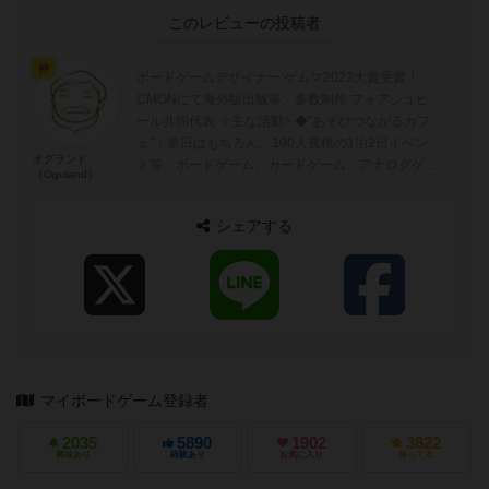
このレビューの投稿者
神
ボードゲームデザイナー:ゲムマ2023大賞受賞！、
CMONにて海外版出版等、多数制作 フォアシュピ
ール共同代表 ＜主な活動> ◆"あそびつながるカフ
ェ"：単日はもちろん、100人規模の1泊2日イベン
オグランド
ト等、ボードゲーム、カードゲーム、アナログゲー
（Oguland）
ムを広める活動 ◆...
シェアする
マイボードゲーム登録者
2035
5890
1902
3622
興味あり
経験あり
お気に入り
持ってる