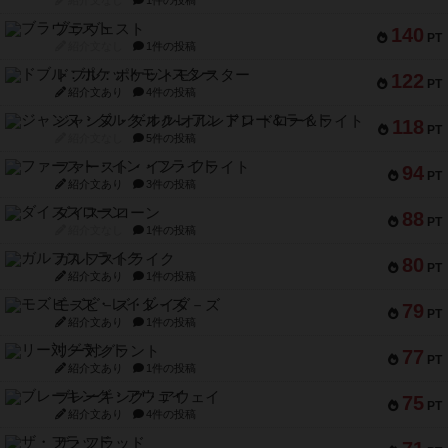
ブラヴェスト
140
PT
紹介文なし
1件の投稿
ドブル：ポケットモンスター
122
PT
紹介文あり
4件の投稿
ジャンヌ・ダルク-オルレアン ドロー＆ライト
118
PT
紹介文なし
5件の投稿
ファースト・イン・フライト
94
PT
紹介文あり
3件の投稿
ダイススローン
88
PT
紹介文なし
1件の投稿
ガルフストライク
80
PT
紹介文あり
1件の投稿
モズビ－ズ・レイダ－ズ
79
PT
紹介文あり
1件の投稿
リー対グラント
77
PT
紹介文あり
1件の投稿
ブレーキング・アウェイ
75
PT
紹介文あり
4件の投稿
ザ・フラッド