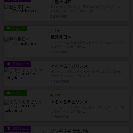
亜熱帯日本
季節の移り変わりは、運要素の部分なので読み切
れないです。ただ、何人で遊...
5日前
の投稿
レビュー
充実
亜熱帯日本
ボードゲームを1,000個以上持っているユーザー視
点で良かった点と悪か...
5日前
の投稿
戦略やコツ
ぐるぐるラビリンス
層ごとに、どのようなカードが含まれているかの
一覧があるので、それを常に...
11日前
の投稿
レビュー
充実
ぐるぐるラビリンス
ボードゲームを1,000個以上持っているユーザー視
点で良かった点と悪か...
11日前
の投稿
戦略やコツ
ソソギスギ サカズキ