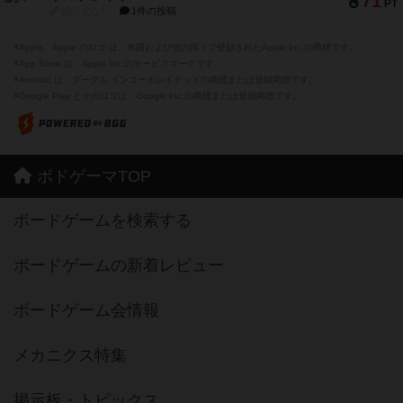
71
PT
紹介文なし
1件の投稿
※Apple、Apple のロゴ は、米国および他の国々で登録されたApple Inc.の商標です。
※App Store は、Apple Inc.のサービスマークです。
※Android は、グーグル インコーポレイテッドの商標または登録商標です。
※Google Play とそのロゴは、Google Inc.の商標または登録商標です。
ボドゲーマTOP
ボードゲームを検索する
ボードゲームの新着レビュー
ボードゲーム会情報
メカニクス特集
掲示板・トピックス