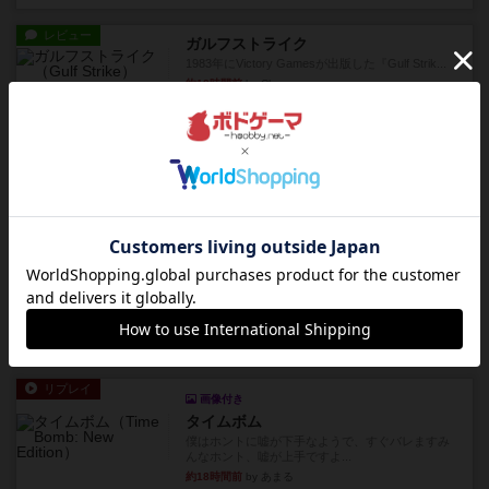
レビュー
ガルフストライク
1983年にVictory Gamesが出版した『Gulf Strik...
約18時間前
by Chaco
リプレイ
画像付き
ディジットコード
やっぱり論理ゲームは面白い。息子とリプレイし
ました。息子の勝ち。これリ...
約18時間前
by くみ
リプレイ
充実
アルゴ
アルゴがとても好きで、たぶんプレイ回数が最も
多いゲームです。なんといっ...
約18時間前
by おとん
リプレイ
画像付き
タイムボム
僕はホントに嘘が下手なようで、すぐバレますみ
んなホント、嘘が上手ですよ...
約18時間前
by あまる