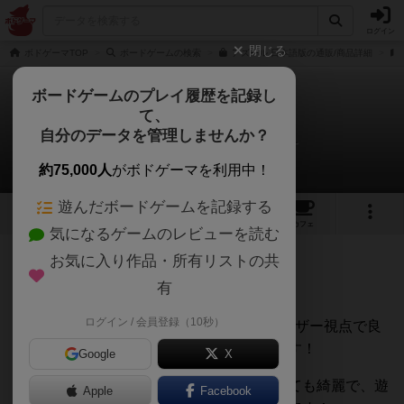
ログイン
閉じる
ボドゲーマTOP
ボードゲームの検索
アズール 日本語版の通販/商品詳細
ボードゲームのプレイ履歴を記録し
て、
アズール
自分のデータを管理しませんか？
オグランド（Oguland）さんのレビュー
約75,000人
がボドゲーマを利用中！
遊んだボードゲームを記録する
33
7
93
376
トップ
画像
動画
レビュー
カフェ
気になるゲームのレビューを読む
お気に入り作品・所有リストの共
887名
0名
5年以上前
有
ログイン / 会員登録（10秒）
ボードゲームを1,000個以上持っているユーザー視点で良
かった点と悪かった点の両面から紹介します！
Google
X
アズールは、駒などのコンポーネントがとても綺麗で、遊
Apple
Facebook