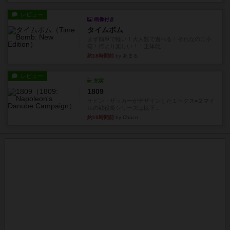
レビュー
画像付き
タイムボム
まず簡単で軽い！大人数で遊べる！それなのに小
箱！何より楽しい！！正体隠...
約18時間前
by あまる
レビュー
充実
1809
ケビン・ザッカーがデザインした１ヘクス=２マイ
ルの戦役級シリーズは以下...
約19時間前
by Chaco