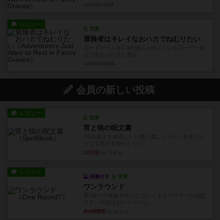
19日前
の投稿
レビュー
充実
冒険者はキレイなおハカでねむりたい
ボードゲームを1,000個以上持っているユーザー視
点で良かった点と悪か...
19日前
の投稿
会員の新しい投稿
レビュー
充実
宵と暁の呪文書
4/5点呪文を修得したり使い魔にトークンを捧げた
りして得点を増やしてい...
12分前
by ワタル
レビュー
画像付き
充実
ワンラウンド
星5軽〜中量級を中心にプレイするゲーマーの感想
です。今回はボードゲーム...
約4時間前
by おとん