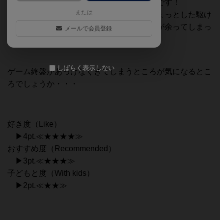
んでいてワクワクする面白いボードゲームです！
または
他の人が集めているタイルも見えるのでちょっとした駆け
引きも楽しいです。全員がいらないタイルが余ってしまっ
メールで会員登録
ていくときのドキドキ感も堪りません（笑）
しばらく表示しない
ゲーム終盤があっけなくきてしまうところが気になるとこ
ろでしょうか・・・
好き度（Like）
▶4pt.≪★★★★≫
おすすめ度（Recommended）
▶3pt.≪★★★≫
子どもと度（With kids）
▶2pt.≪★★≫