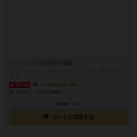
アズール 日本語版の通販
カラフルなタイルを並べて、エヴォラ宮殿の壁を装飾し
よう!
残り2点
1～2営業日以内に発送
日本語ルール付き/日本語版
6,600
¥
（税込）
カートに追加する