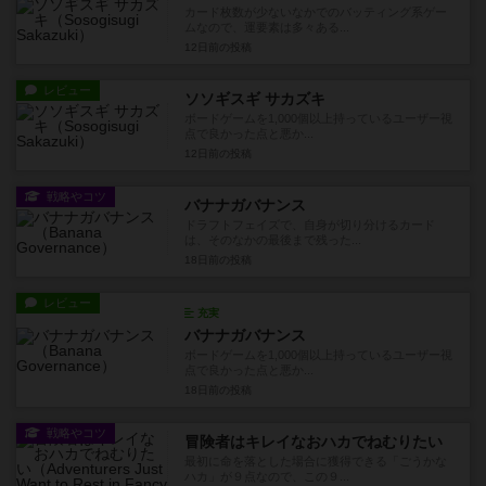
カード枚数が少ないなかでのバッティング系ゲー
ムなので、運要素は多々ある...
12日前
の投稿
レビュー
ソソギスギ サカズキ
ボードゲームを1,000個以上持っているユーザー視
点で良かった点と悪か...
12日前
の投稿
戦略やコツ
バナナガバナンス
ドラフトフェイズで、自身が切り分けるカード
は、そのなかの最後まで残った...
18日前
の投稿
レビュー
充実
バナナガバナンス
ボードゲームを1,000個以上持っているユーザー視
点で良かった点と悪か...
18日前
の投稿
戦略やコツ
冒険者はキレイなおハカでねむりたい
最初に命を落とした場合に獲得できる「ごうかな
ハカ」が９点なので、この９...