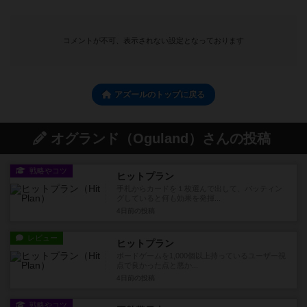
コメントが不可、表示されない設定となっております
アズールのトップに戻る
オグランド（Oguland）さんの投稿
戦略やコツ
ヒットプラン
手札からカードを１枚選んで出して、バッティン
グしていると何も効果を発揮...
4日前
の投稿
レビュー
ヒットプラン
ボードゲームを1,000個以上持っているユーザー視
点で良かった点と悪か...
4日前
の投稿
戦略やコツ