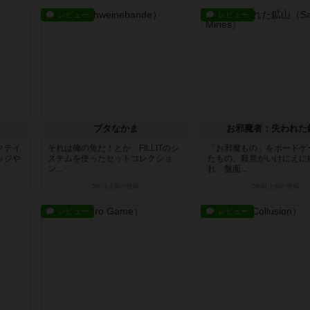
レビュー
レビュー
ブタなかま
お邪魔者：失われた
クテイ
それは俺の魚だ！とか、FILLITのシ
「お邪魔もの」をボードゲ
ッジや
ステムを使ったセットコレクショ
たもの。殺意がいけにえに
ン...
れ、盤面...
5年以上前
の投稿
5年以上前
の投稿
レビュー
レビュー