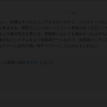
ョン。綺麗なタイルとシンプルなルールから、プエルトリコの
が生まれる。闇堕ちしたコロレットという表現のほうが正しい
ると大量の失点を受ける。客観的にはとても面白かったはずな
練されたシステムをもつ洗面器ゲームなので、洗面器マニアに
ルチゲーム志向の強い面子でプレイしたためかもしれない。
この投稿に
2
名が
ナイス！
しました