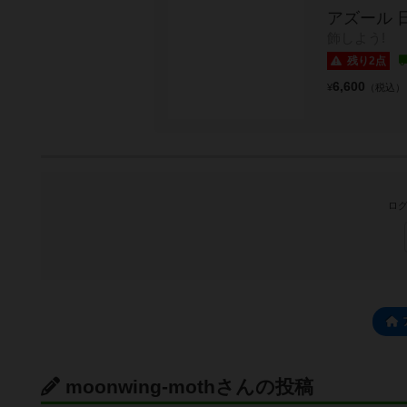
アズール 
飾しよう!
残り2点
6,600
¥
（税込）
ログ
moonwing-mothさんの投稿