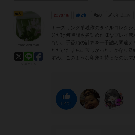
仙人
787名
2名
0
8年以上前
キースリング単独作のタイルコレクシ
分だけ何時間も煮詰めた様なプレイ感
ない。手番順の計算を一手詰め間違え
moonwing-moth
ただひたすらに苦しかった。かなり洗
すめ。このような印象を持ったのはマ
シェアする
ナイス！