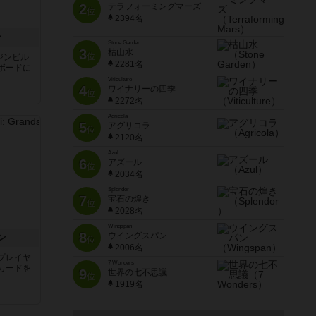
2
テラフォーミングマーズ
位
2394名
ン
Stone Garden
3
枯山水
位
ジンビル
2281名
ボードに
Viticulture
4
ワイナリーの四季
位
2272名
Agricola
5
アグリコラ
位
2120名
Azul
6
アズール
位
2034名
Splendor
7
宝石の煌き
位
2028名
Wingspan
8
ウイングスパン
ン
位
2006名
プレイヤ
7 Wonders
カードを
9
世界の七不思議
位
1919名