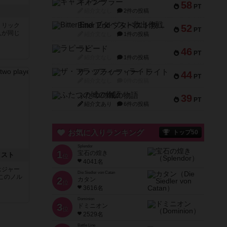
ギャンブラー
58
PT
紹介文なし
2件の投稿
Bitter End ブタペスト救出作戦
トリック
52
PT
人が同じ
紹介文なし
1件の投稿
ラピード
46
PT
紹介文なし
1件の投稿
ザ・フラッフィー・ライト
44
PT
紹介文なし
0件の投稿
ふたつの城の物語
39
PT
紹介文あり
6件の投稿
お気に入りランキング
トップ50
Splendor
1
宝石の煌き
イスト
位
4041名
はジャー
Die Siedler von Catan
このノル
2
カタン
位
3616名
Dominion
3
ドミニオン
位
2529名
Battle Line