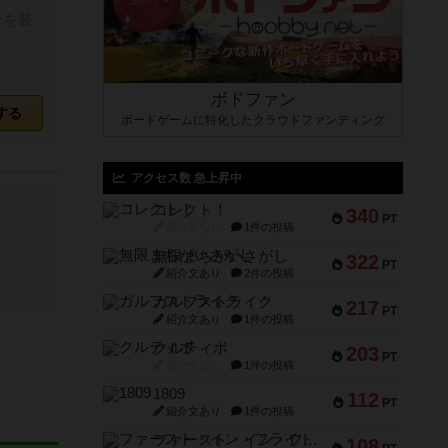
壁を装
ボドファン
する
ボードゲームに特化したクラウドファンディング
アクセス数 急上昇中
コレクト！
340
PT
紹介文なし
1件の投稿
無限まちがいさがし
322
PT
紹介文あり
2件の投稿
ガルフストライク
217
PT
紹介文あり
1件の投稿
クルティボ
203
PT
紹介文なし
1件の投稿
1809
112
PT
紹介文あり
1件の投稿
ファースト・イン・フライト
108