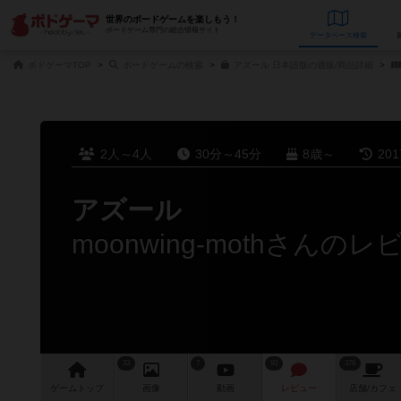
世界のボードゲームを楽しもう！
ボードゲーム専門の総合情報サイト
データベース
検
ボドゲーマTOP
ボードゲームの検索
アズール 日本語版の通販/商品詳細
2人～4人
30分～45分
8歳～
20
アズール
moonwing-mothさんのレ
33
7
93
376
ゲーム
トップ
画像
動画
レビュー
店舗/
カフェ