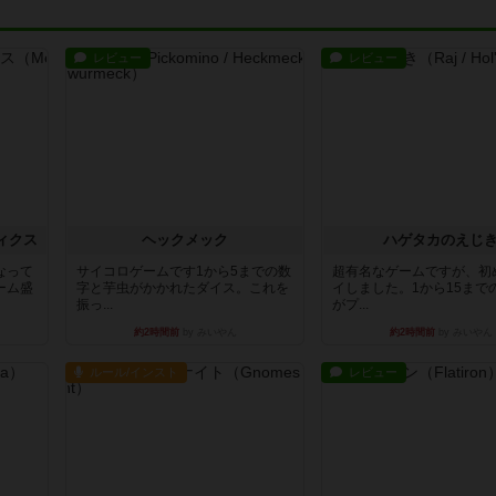
レビュー
レビュー
ィクス
ヘックメック
ハゲタカのえじ
なって
サイコロゲームです1から5までの数
超有名なゲームですが、初
ーム盛
字と芋虫がかかれたダイス。これを
イしました。1から15まで
振っ...
がプ...
約2時間前
by みいやん
約2時間前
by みいやん
ルール/インスト
レビュー