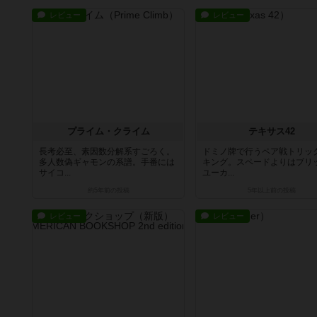
レビュー
レビュー
プライム・クライム
テキサス42
長考必至、素因数分解系すごろく。
ドミノ牌で行うペア戦トリッ
多人数偽ギャモンの系譜。手番には
キング。スペードよりはブリ
サイコ...
ユーカ...
約5年前
の投稿
5年以上前
の投稿
レビュー
レビュー