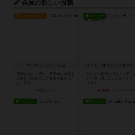
会員の新しい投稿
ルール/インスト
レビュー
マーケットフレッシュ
メメントオンラインタクテ
目的あなたの店先に農産物の木箱を
どんどん物量が増えて大変に
戦略的に積み重ねて在庫を最大化
いく押し付け合いが楽しいゲ
し、競合...
り上が...
25分前
by jurong
約1時間前
by nekomanma222
レビュー
レビュー