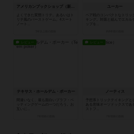
アメリカンブックショップ（新版）
ユーカー
よくできた変態トリテ。あるいはト
ペア戦のコンパクトなトリッ
リテ風のバーストゲーム。4スート
キング。対面と組んでエカル
ノート...
ップを...
5年以上前
の投稿
約6年前
の投稿
レビュー
レビュー
テキサス・ホールデム・ポーカー
ノーティス
間違いなく、最も面白いブラフ・ベ
予想系トリックテイキングと
ッティングゲームの一つだろう。お
ある意味オーソドックスであ
互いに...
ストフ...
7年弱前
の投稿
7年弱前
の投稿