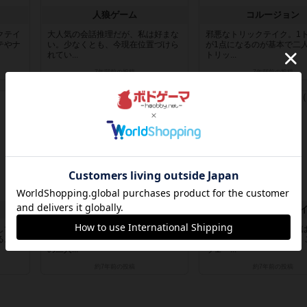
人狼ゲーム
コルージョン
クテイ
大人気の会話推理だが、私は好まな
邪悪なトリックテイク。1
テやナ
い。少なくとも、今現在位置づけら
が1点になるのが基本で二
れてい...
トリッ...
7年弱前
の投稿
7年弱前
の投稿
レビュー
レビュー
デュラック
ノルウェージャンホ
しては
トランプのデッキ構築ゲーム。とし
2人用トリックテイキング
る。マ
か表現しようのない奇妙なプレイ感
マンホイストが鉄板だが、
の二人...
ウェー...
約7年前
の投稿
約7年前
の投稿