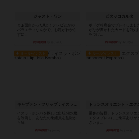
ジャスト・ワン
ピタッコカルタ
まぁ面白かった‼️よくテレビとかの
ボドゲ相席会でプレイしまし
バラエティなんかで、お題がわから
がなが書かれたカードを2枚
ずに...
をつけ...
約3時間前
by みいやん
約3時間前
by みいやん
ルール/インスト
ルール/インスト
キャプテン・フリップ：イスラ・ボンバ
イスラ・ボンバを探しに出航!潜水艦
乗客の皆様、トランスオリエ
を装備し、あなたの乗組員を監獄か
エクスプレスにご乗車ありが
ら解...
ざいま...
約7時間前
by jurong
約8時間前
by jurong