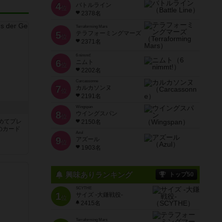
4
バトルライン
位
2378名
Terraforming Mars
5
テラフォーミングマーズ
位
2371名
6 nimmt!
6
ニムト
位
2202名
Carcassonne
7
カルカソンヌ
位
2191名
き
Wingspan
8
ウイングスパン
位
めてプレ
2150名
のカード
Azul
9
アズール
位
1903名
興味ありランキング
トップ50
SCYTHE
1
サイズ -大鎌戦役-
位
2415名
Terraforming Mars