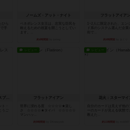
ノームズ・アット・ナイト
フラットアイア
たひら
ベネボレンス女王は、忠実な臣民を
1~2人に限定された、エン
まで手
称えるための祝宴を開こうとしてい
ド系のシステム選んだ企業
ます。...
街で...
約4時間前
by jurong
約4時間前
by あくり
レビュー
レビュー
トランスオリエント・エクスプレス
フラットアイアン
花火：スターマイ
ント・
世界に浸れる度 ☆☆☆☆★楽し
自分のカードは見えず他の
とうご
さ ☆☆☆☆★タイパ ☆☆☆☆☆
ーのカードが見える状態で
マンハッ...
教えた...
約9時間前
by DKnewyork
約11時間前
by mob567