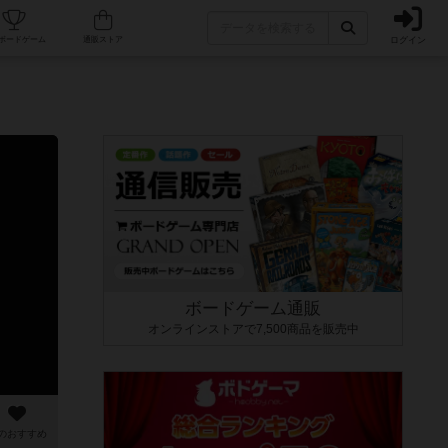
ログイン
カフェ/店舗
人気ボードゲーム
通販ストア
ボードゲーム通販
オンラインストアで7,500商品を販売中
のおすすめ