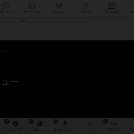
索
新着レビュー
ボードゲーム会
コミュニティ
掲示板一覧
作品データ
レビュー
moonwing-mothさんの投稿
17年～
ビュー
12
9
6
7
リプレイ
日記
戦略
・コツ
ルール
/インスト
掲示板
拡張/関連
作
次