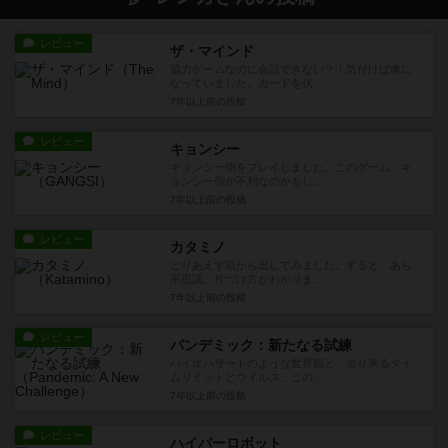
レビュー
ザ・マインド
協力ゲームなのに会話できない？！気付けば虜に
なっていました。カードを伏...
7年以上前
の投稿
レビュー
キョンシー
キョンシー側をプレイしました。このゲーム、キ
ョンシー側が不利なのかもし...
7年以上前
の投稿
レビュー
カタミノ
とりあえず箱から出してみました。すると、あら
不思議。片づけ方がわかりま...
7年以上前
の投稿
レビュー
パンデミック：新たなる試練
バイオハザードのような世界観と、迫り来るタイ
ムリミットとウイルス。この...
7年以上前
の投稿
レビュー
ハイパーロボット