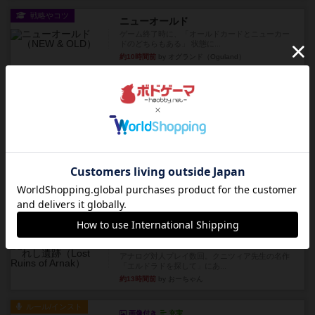
戦略やコツ
ニューオールド
ゲーム終了時に、「オールドカードとニューカー
ドのどちらもある」 状態に...
約10時間前
by オグランド（Oguland）
レビュー
ニューオールド
ボードゲームを1,000個以上持っているユーザー視
点で良かった点と悪か...
約10時間前
by オグランド（Oguland）
レビュー
デクリプト
プレイ感がしっかりしてるから、超ボードゲーム
やったなって感じ。パーティ...
約11時間前
by ヒロ(新！ボードゲーム家族)
レビュー
充実
アルナックの失われし遺跡
アナログ対人プレイ数回。クニツィア先生の名作
「エルドラドを探して」にあ...
約13時間前
by おーちゃん
ルール/インスト
画像付き
充実