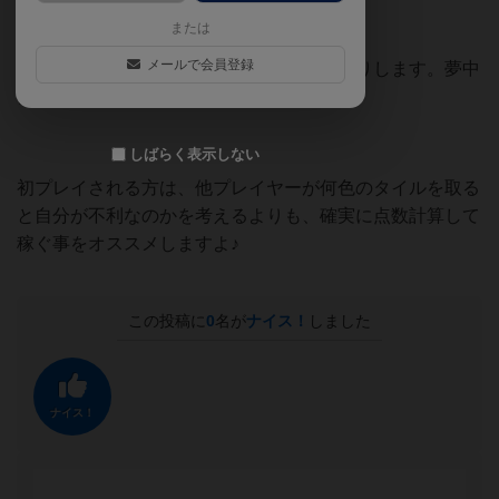
または
メールで会員登録
夢中になりすぎてゲーム終了条件を忘れたりします。夢中
になれるほど楽しい作品！
しばらく表示しない
初プレイされる方は、他プレイヤーが何色のタイルを取る
と自分が不利なのかを考えるよりも、確実に点数計算して
稼ぐ事をオススメしますよ♪
この投稿に
0
名が
ナイス！
しました
ナイス！