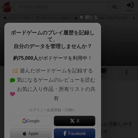
ログイン
閉じる
ボドゲーマTOP
ボードゲームの検索
アズール 日本語版の通販/商品詳細
ボードゲームのプレイ履歴を記録し
て、
アズール
自分のデータを管理しませんか？
レンガさんのレビュー
約75,000人
がボドゲーマを利用中！
遊んだボードゲームを記録する
33
7
93
376
トップ
画像
動画
レビュー
カフェ
気になるゲームのレビューを読む
お気に入り作品・所有リストの共
275名
0名
0
7年以上前
有
ログイン / 会員登録（10秒）
キレイ！頭使う！駆け引きが熱い！
Google
X
一巡だけチュートリアル感覚でやるとルールも理解しやす
く、戦略も練れていいのではないかと思います。
Apple
Facebook