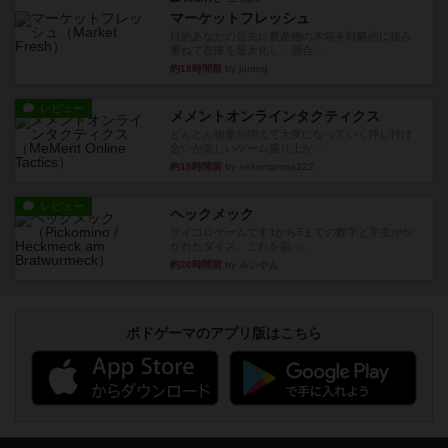
マーケットフレッシュ
目的あなたの店先に農産物の木箱を戦略的に積み
重ねて在庫を最大化し、競合...
約18時間前
by jurong
レビュー
メメントオンラインタクティクス
どんどん物量が増えて大変になっていく押し付け
合いが楽しいゲーム盛り上が...
約18時間前
by nekomanma222
レビュー
ヘックメック
サイコロゲームです1から5までの数字と芋虫がか
かれたダイス。これを振っ...
約20時間前
by みいやん
ボドゲーマのアプリ版はこちら