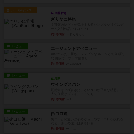
ルール/インスト
画像付き
ざりかに将棋
３種類の駒だけが登場する超シンプルな将棋系ゲ
ーム入門作品です♪(＾＾)...
約3時間前
by あんちっく
レビュー
エージェントアベニュー
追いついたら勝ち。シンプルな ルールとで直感的
な 目的で、ボドゲ慣れし...
約4時間前
by daisdice
レビュー
充実
ウイングスパン
期待値を上げすぎた、というのが正直な感想。２
人で何度かプレイ。ここでも...
約4時間前
by S
レビュー
街コロ通
街コロとの違いは初めから二つサイコロを振れる
など、少しの違いはあるけれ...
約9時間前
by くみ