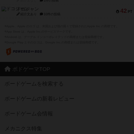
紹介文なし
1件の投稿
ドコジャン
42
PT
紹介文あり
10件の投稿
※Apple、Apple のロゴ は、米国および他の国々で登録されたApple Inc.の商標です。
※App Store は、Apple Inc.のサービスマークです。
※Android は、グーグル インコーポレイテッドの商標または登録商標です。
※Google Play とそのロゴは、Google Inc.の商標または登録商標です。
ボドゲーマTOP
ボードゲームを検索する
ボードゲームの新着レビュー
ボードゲーム会情報
メカニクス特集