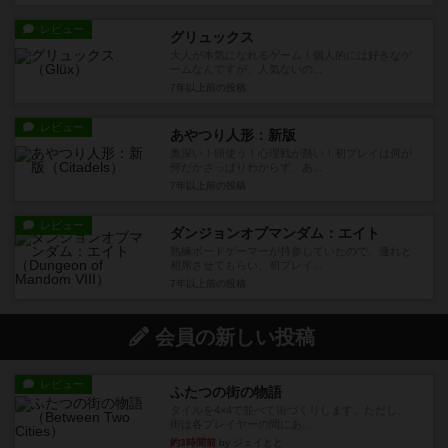
レビュー
グリュックス
大人が本気になれるゲーム！個人的には好きなゲ
ームなんですが、人気ないの...
7年以上前
の投稿
レビュー
あやつり人形：新版
奥深い！頭使う！心理戦が熱い！初プレイは何が
何だかさっぱりわからず、あ...
7年以上前
の投稿
レビュー
ダンジョンオブマンダム：エイト
熟練ボードゲーマーが持参していたので、連れと
相席させてもらい、初プレイ...
7年以上前
の投稿
会員の新しい投稿
レビュー
ふたつの街の物語
タイルを4×4で並べて街づくりします。ただし、
街は各プレイヤーの間にあ...
約3時間前
by ジェイとと