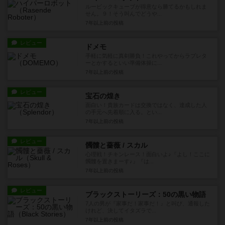
ルービックキューブが得意なら勝てるかもしれま
せん。９！そう叫んでどうや...
7年以上前
の投稿
レビュー
ドメモ
手軽に気軽に真剣勝負！これやってからラブレタ
ーとかするといい準備体操に...
7年以上前
の投稿
レビュー
宝石の煌き
面白い！貴族カードは交換ではなく、達成した人
の手元へ先着順に入る。とい...
7年以上前
の投稿
レビュー
髑髏と薔薇 / スカル
心理戦！チキンレース！面白いよ♪『よし！ここに
髑髏を置きまーす♪』『は...
7年以上前
の投稿
レビュー
ブラックストーリーズ：50の黒い物語
7人の男が『家事だ！家事だ！』と叫び、通報した
けれど、決してイタズラで...
7年以上前
の投稿