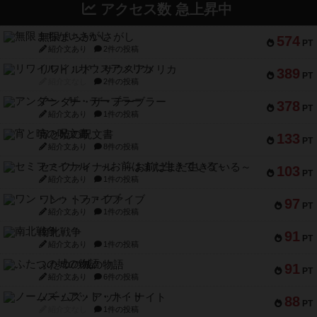
アクセス数 急上昇中
無限まちがいさがし
574
PT
紹介文あり
2件の投稿
リワイルド：サウスアメリカ
389
PT
紹介文なし
2件の投稿
アンダー・ザ・テーブラー
378
PT
紹介文あり
1件の投稿
宵と暁の呪文書
133
PT
紹介文あり
8件の投稿
セミファイナル ～お前はまだ生きている～
103
PT
紹介文あり
1件の投稿
ワン・トゥ・ファイブ
97
PT
紹介文あり
1件の投稿
南北戦争
91
PT
紹介文あり
1件の投稿
ふたつの城の物語
91
PT
紹介文あり
6件の投稿
ノームズ・アット・ナイト
88
PT
紹介文なし
1件の投稿