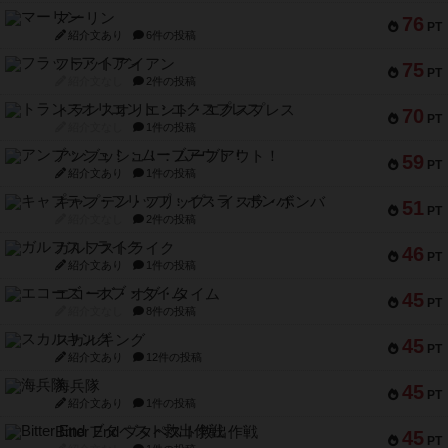
マーリン
76
PT
紹介文あり
6件の投稿
フラットアイアン
75
PT
紹介文なし
2件の投稿
トランスオリエント・エクスプレス
70
PT
紹介文なし
1件の投稿
アンブッシュ！：ムーブアウト！
59
PT
紹介文あり
1件の投稿
キャプテン・フリップ：イスラ・ボンバ
51
PT
紹介文なし
2件の投稿
ガルフストライク
46
PT
紹介文あり
1件の投稿
エコーズ・オブ・タイム
45
PT
紹介文なし
8件の投稿
スカルキング
45
PT
紹介文あり
12件の投稿
海兵隊
45
PT
紹介文あり
1件の投稿
Bitter End ブタペスト救出作戦
45
PT