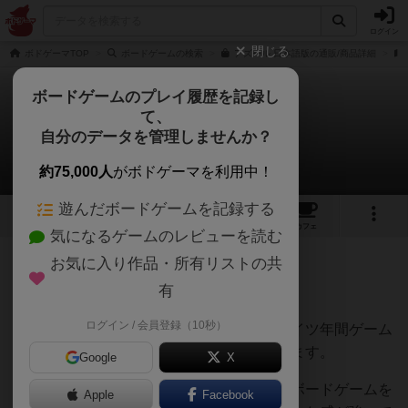
ログイン
閉じる
ボドゲーマTOP
ボードゲームの検索
アズール 日本語版の通販/商品詳細
ボードゲームのプレイ履歴を記録し
て、
アズール
自分のデータを管理しませんか？
maroさんのレビュー
約75,000人
がボドゲーマを利用中！
遊んだボードゲームを記録する
33
7
93
376
トップ
画像
動画
レビュー
カフェ
気になるゲームのレビューを読む
お気に入り作品・所有リストの共
439名
4名
0
6年以上前
有
ログイン / 会員登録（10秒）
２０１７年に発表され、２０１８年にはドイツ年間ゲーム
大賞をはじめとして数々の賞を受賞しています。
Google
X
最近では拡張や姉妹品も登場し、いよいよボードゲームを
Apple
Facebook