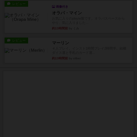
レビュー
画像付き
オラパ・マイン
お気に入りのplayte製です。オラパスペースから
やり、気に入りました...
約13時間前
by くみ
レビュー
マーリン
４人プレイ。インスト1時間プレイ2時間半。結構
ダイス運と手札のカード運...
約13時間前
by oliber