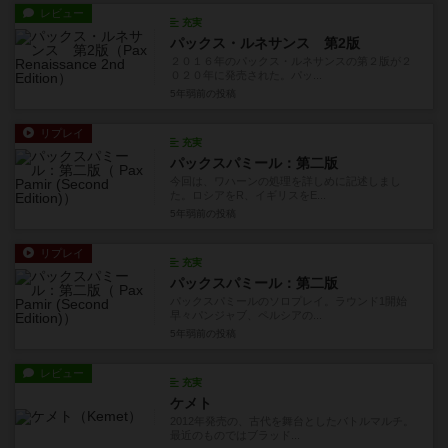
レビュー
充実
パックス・ルネサンス 第2版
２０１６年のパックス・ルネサンスの第２版が２
０２０年に発売された。パッ...
5年弱前
の投稿
リプレイ
充実
パックスパミール：第二版
今回は、ワハーンの処理を詳しめに記述しまし
た。ロシアをR、イギリスをE...
5年弱前
の投稿
リプレイ
充実
パックスパミール：第二版
パックスパミールのソロプレイ。ラウンド1開始
早々パンジャブ、ペルシアの...
5年弱前
の投稿
レビュー
充実
ケメト
2012年発売の、古代を舞台としたバトルマルチ。
最近のものではブラッド...