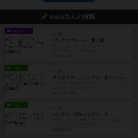
maroさんの投稿
戦略やコツ
充実
パックスパミール：第二版
ボドログさんのブログでパックスパミールについ
ての非常によくまとめられた...
3年弱前
の投稿
レビュー
充実
クリニック：デラックス・エディション
BGGでは４をわずかに超えるウェイトがつけられ
ているが、それよりもかな...
4年以上前
の投稿
レビュー
充実
パックス・ポルフィリアーナ
発売からもう１０年近くたつが高い人気を誇るカ
ードゲームで、２０１９年に...
5年弱前
の投稿