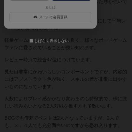
代表する作品の１つというべき地位を確立した感が強いで
または
す。
メールで会員登録
なんといってもあのBGGで、weight 1.8程度にして平均レ
ート7.9と規格外の高評価。
軽量ゲームにしては得点分布も良く、様々なボードゲーム
しばらく表示しない
ファンに愛されていることが窺い知れます。
レビュー時点で総合47位につけています。
見た目非常にかわいらしいコンポーネントですが、内容的
にはアブストラクト色が強く、スキルの差が非常に出やす
いものになっています。
人数によりプレイ感がかなり変わるのも特徴的で、殊に激
しい読みあいとなる2人対戦を推す方も多数います。
BGGでも僅差でベストは2人となっていますが、2人で
も、３，４人でも充分面白いのですから恐れ入ります。