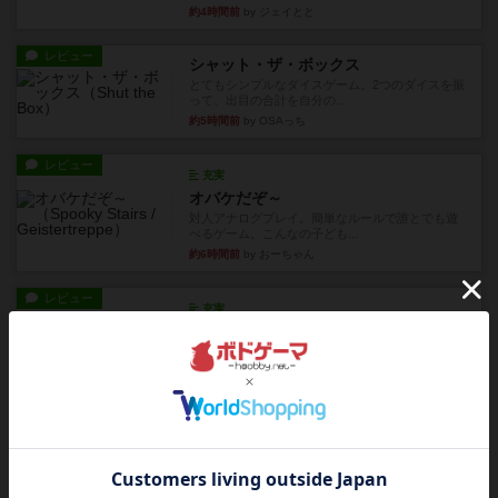
約4時間前
by ジェイとと
レビュー
シャット・ザ・ボックス
とてもシンプルなダイスゲーム。2つのダイスを振
って、出目の合計を自分の...
約5時間前
by OSAっち
レビュー
充実
オバケだぞ～
対人アナログプレイ。簡単なルールで誰とでも遊
べるゲーム。こんなの子ども...
約6時間前
by おーちゃん
レビュー
充実
南北戦争
1983年にVictory Gamesが出版した『The Civil ...
約10時間前
by Chaco
レビュー
画像付き
ファイアー・ブルズ / 火牛陣
火牛を引き連れて敵を殲滅させる。縦か斜めで前2
列まで攻撃できるが、自分...