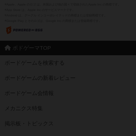
※Apple、Apple のロゴ は、米国および他の国々で登録されたApple Inc.の商標です。
※App Store は、Apple Inc.のサービスマークです。
※Android は、グーグル インコーポレイテッドの商標または登録商標です。
※Google Play とそのロゴは、Google Inc.の商標または登録商標です。
ボドゲーマTOP
ボードゲームを検索する
ボードゲームの新着レビュー
ボードゲーム会情報
メカニクス特集
掲示板・トピックス