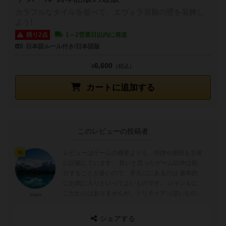
カラフルなタイルを並べて、エヴォラ宮殿の壁を装飾し
よう!
残り2点
1～2営業日以内に発送
日本語ルール付き/日本語版
6,600
¥
（税込）
カートに追加する
このレビューの投稿者
レビューはゲームの概要よりも、特徴や感想を主体
神
に記載しています。 良いと思ったゲーム以外は処
分することが多いので、手元ににあるのは 基本的
にお気に入りといってよいものです。 ジャンルに
こだわりはありませんが、ソリティアっぽいものよ
maro
りインタラクションのあるもの、また...
シェアする