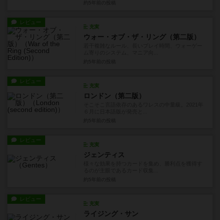
約5年前
の投稿
レビュー
充実
ウォー・オブ・ザ・リング（第二版）
若干複雑なルール、長いプレイ時間、ウォーゲー
ム寄りのシステム、マニア向...
約5年前
の投稿
レビュー
充実
ロンドン（第二版）
そこそこ言語依存のあるワレスの中量級。2021年
６月に日本語版が発売と...
約5年前
の投稿
レビュー
充実
ジェンティス
様々な効果を持つカードを集め、勝利点を獲得す
るのが主眼であるカード収集...
約5年前
の投稿
レビュー
充実
ライジング・サン