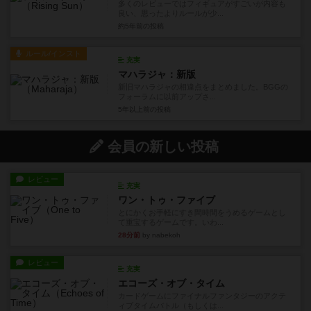
多くのレビューではフィギュアがすごいが内容も
良い、思ったよりルールが少...
約5年前
の投稿
ルール/インスト
充実
マハラジャ：新版
新旧マハラジャの相違点をまとめました。BGGの
フォーラムに以前アップさ...
5年以上前
の投稿
会員の新しい投稿
レビュー
充実
ワン・トゥ・ファイブ
とにかくお手軽にすき間時間をうめるゲームとし
て重宝するゲームです。いわ...
28分前
by nabekoh
レビュー
充実
エコーズ・オブ・タイム
カードゲームにファイナルファンタジーのアクテ
ィブタイムバトル（もしくは...