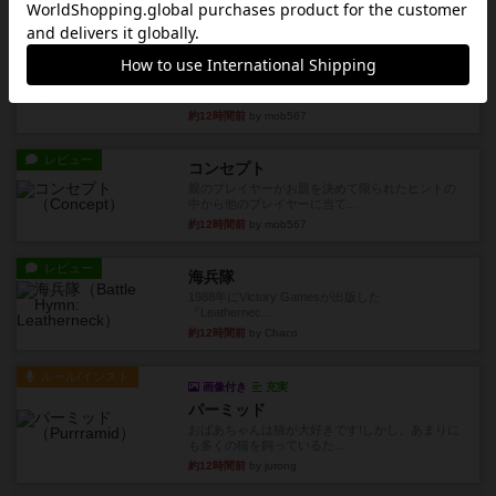
約12時間前
by うらまこ
レビュー
フリップ７
カードをめくるかパスをするかを決めてパスした
時のカード数字が得点になる...
約12時間前
by mob567
レビュー
コンセプト
親のプレイヤーがお題を決めて限られたヒントの
中から他のプレイヤーに当て...
約12時間前
by mob567
レビュー
海兵隊
1988年にVictory Gamesが出版した
『Leathernec...
約12時間前
by Chaco
ルール/インスト
画像付き
充実
パーミッド
おばあちゃんは猫が大好きです!しかし、あまりに
も多くの猫を飼っているた...
約12時間前
by jurong