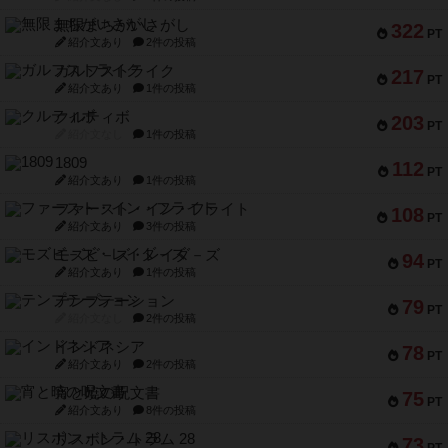
無限まちがいさがし
322
PT
紹介文あり
2件の投稿
ガルフストライク
217
PT
紹介文あり
1件の投稿
クルティボ
203
PT
紹介文なし
1件の投稿
1809
112
PT
紹介文あり
1件の投稿
ファースト・イン・フライト
108
PT
紹介文あり
3件の投稿
モズビ－ズ・レイダ－ズ
94
PT
紹介文あり
1件の投稿
テンプテーション
79
PT
紹介文なし
2件の投稿
インドネシア
78
PT
紹介文あり
2件の投稿
宵と暁の呪文書
75
PT
紹介文あり
8件の投稿
リスボン・トラム 28
73
PT