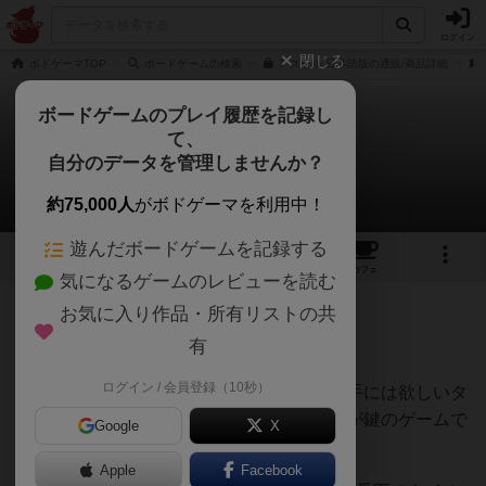
ログイン
閉じる
ボドゲーマTOP
ボードゲームの検索
アズール 日本語版の通販/商品詳細
ボードゲームのプレイ履歴を記録し
て、
アズール
自分のデータを管理しませんか？
はぐれメタルさんのレビュー
約75,000人
がボドゲーマを利用中！
遊んだボードゲームを記録する
33
7
93
376
トップ
画像
動画
レビュー
カフェ
気になるゲームのレビューを読む
お気に入り作品・所有リストの共
356名
1名
0
約2年前
有
ログイン / 会員登録（10秒）
如何に自分のタイルをピッタリ取って、相手には欲しいタ
イルを取らせないか、溢れさせてしまうかが鍵のゲームで
Google
X
す。
Apple
Facebook