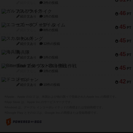
PT
紹介文なし
2件の投稿
ガルフストライク
46
PT
紹介文あり
1件の投稿
エコーズ・オブ・タイム
45
PT
紹介文なし
8件の投稿
スカルキング
45
PT
紹介文あり
12件の投稿
海兵隊
45
PT
紹介文あり
1件の投稿
Bitter End ブタペスト救出作戦
45
PT
紹介文なし
1件の投稿
ドコジャン
42
PT
紹介文あり
10件の投稿
※Apple、Apple のロゴ は、米国および他の国々で登録されたApple Inc.の商標です。
※App Store は、Apple Inc.のサービスマークです。
※Android は、グーグル インコーポレイテッドの商標または登録商標です。
※Google Play とそのロゴは、Google Inc.の商標または登録商標です。