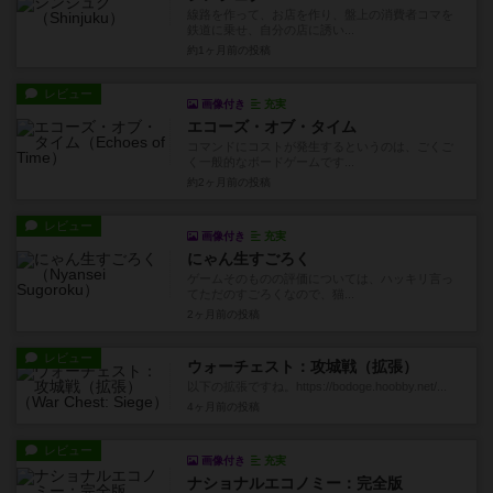
線路を作って、お店を作り、盤上の消費者コマを
鉄道に乗せ、自分の店に誘い...
約1ヶ月前
の投稿
レビュー
画像付き
充実
エコーズ・オブ・タイム
コマンドにコストが発生するというのは、ごくご
く一般的なボードゲームです...
約2ヶ月前
の投稿
レビュー
画像付き
充実
にゃん生すごろく
ゲームそのものの評価については、ハッキリ言っ
てただのすごろくなので、猫...
2ヶ月前
の投稿
レビュー
ウォーチェスト：攻城戦（拡張）
以下の拡張ですね。https://bodoge.hoobby.net/...
4ヶ月前
の投稿
レビュー
画像付き
充実
ナショナルエコノミー：完全版