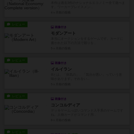
本作は過去3作のナショナルエコノミー全て遊べま
す。ワーカープレイスメン...
4ヶ月前
の投稿
レビュー
画像付き
モダンアート
本当にオークションをするゲームです。カードに
書かれた以下の方法で競りを...
5ヶ月前
の投稿
レビュー
画像付き
イルイラン
Illとは、「病気の」、「気分が悪い」っていう意
味があります。それをい...
5ヶ月前
の投稿
レビュー
画像付き
コンコルディア
デッキゲームっぽいコマンド入手系のゲームです
ね。人物カードがコマンド用...
6ヶ月前
の投稿
レビュー