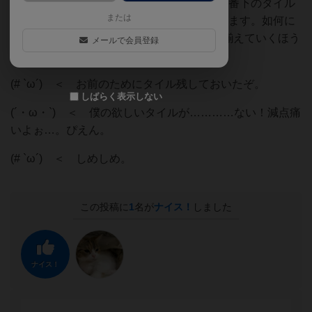
一番上は1枚のタイルで設置できますが、一番下のタイル
または
は5枚同じタイルを揃えたらやっと設置できます。如何に
妨害するかが鍵になってきます。極力縦横揃えていくほう
メールで会員登録
が点数が高くなります。
(# `ω´) ＜ お前のためにタイル残しておいたぞ。
しばらく表示しない
(´・ω・`) ＜ 僕の欲しいタイルが…………ない！減点痛
いよぉ…。ぴえん。
(# `ω´) ＜ しめしめ。
この投稿に
1
名が
ナイス！
しました
ナイス！