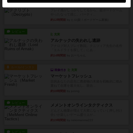
レビュー
デクリプト
プレイ感がしっかりしてるから、超ボードゲーム
やったなって感じ。パーティ...
約12時間前
by ヒロ(新！ボードゲーム家族)
レビュー
充実
アルナックの失われし遺跡
アナログ対人プレイ数回。クニツィア先生の名作
「エルドラドを探して」にあ...
約14時間前
by おーちゃん
ルール/インスト
画像付き
充実
マーケットフレッシュ
目的あなたの店先に農産物の木箱を戦略的に積み
重ねて在庫を最大化し、競合...
約18時間前
by jurong
レビュー
メメントオンラインタクティクス
どんどん物量が増えて大変になっていく押し付け
合いが楽しいゲーム盛り上が...
約19時間前
by nekomanma222
レビュー