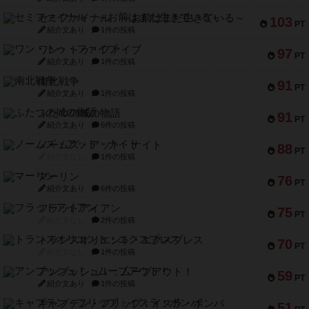
セミファイナル ～お前はまだ生きている～
103
PT
紹介文あり
1件の投稿
ワン・トゥ・ファイブ
97
PT
紹介文あり
1件の投稿
南北戦争
91
PT
紹介文あり
1件の投稿
ふたつの城の物語
91
PT
紹介文あり
6件の投稿
ノームズ・アット・ナイト
88
PT
紹介文なし
1件の投稿
マーリン
76
PT
紹介文あり
6件の投稿
フラットアイアン
75
PT
紹介文なし
2件の投稿
トランスオリエント・エクスプレス
70
PT
紹介文なし
1件の投稿
アンブッシュ！：ムーブアウト！
59
PT
紹介文あり
1件の投稿
キャプテン・フリップ：イスラ・ボンバ
51