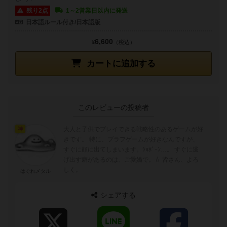
残り2点
1～2営業日以内に発送
日本語ルール付き/日本語版
6,600
¥
（税込）
カートに追加する
このレビューの投稿者
大人と子供でプレイできる戦略性のあるゲームが好
神
きです。 特に、ブラフゲームが好きなんですが、
すぐに顔に出てしまいます。ｼｮﾎﾞｰﾝ…。 すぐに逃
げ出す癖があるのは、ご愛嬌で。💧 皆さん、よろ
しく。
はぐれメタル
シェアする