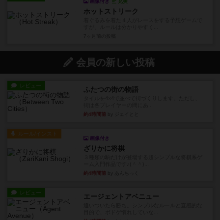
画像付き
充実
ホットストリーク
着ぐるみを着た４人がレースをする予想ゲームで
すが、ルールは分かりやすく...
7ヶ月前
の投稿
会員の新しい投稿
レビュー
ふたつの街の物語
タイルを4×4で並べて街づくりします。ただし、
街は各プレイヤーの間にあ...
約4時間前
by ジェイとと
ルール/インスト
画像付き
ざりかに将棋
３種類の駒だけが登場する超シンプルな将棋系ゲ
ーム入門作品です♪(＾＾)...
約4時間前
by あんちっく
レビュー
エージェントアベニュー
追いついたら勝ち。シンプルなルールと直感的な
目的で、ボドゲ慣れしていな...