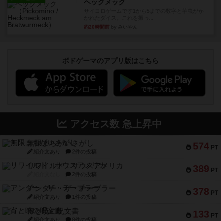
ヘックメック
サイコロゲームです1から5までの数字と芋虫がか
かれたダイス。これを振っ...
約20時間前
by みいやん
ボドゲーマのアプリ版はこちら
アクセス数 急上昇中
無限まちがいさがし
574
PT
紹介文あり
2件の投稿
リワイルド：サウスアメリカ
389
PT
紹介文なし
2件の投稿
アンダー・ザ・テーブラー
378
PT
紹介文あり
1件の投稿
宵と暁の呪文書
133
PT
紹介文あり
8件の投稿