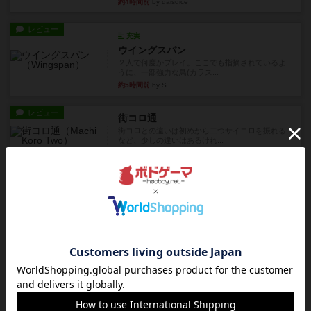
約4時間前
by daisdice
レビュー
充実
ウイングスパン
２人で何度かプレイ。ここでも指摘されているよ
うに、一部強力な鳥(カラス...
約5時間前
by S
レビュー
街コロ通
街コロとの違いは初めから二つサイコロを振れる
など、少しの違いはあるけれ...
約10時間前
by くみ
戦略やコツ
ニューオールド
ゲーム終了時に、「オールドカードとニューカー
ドのどちらもある」 状態に...
約11時間前
by オグランド（Oguland）
レビュー
ニューオールド
ボードゲームを1,000個以上持っているユーザー視
点で良かった点と悪か...
約11時間前
by オグランド（Oguland）