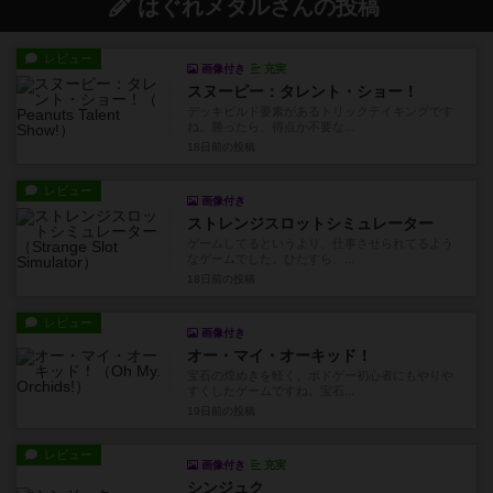
はぐれメタルさんの投稿
レビュー
画像付き
充実
スヌーピー：タレント・ショー！
デッキビルド要素があるトリックテイキングです
ね。勝ったら、得点か不要な...
18日前
の投稿
レビュー
画像付き
ストレンジスロットシミュレーター
ゲームしてるというより、仕事させられてるよう
なゲームでした。ひたすら、...
18日前
の投稿
レビュー
画像付き
オー・マイ・オーキッド！
宝石の煌めきを軽く、ボドゲー初心者にもやりや
すくしたゲームですね。宝石...
19日前
の投稿
レビュー
画像付き
充実
シンジュク