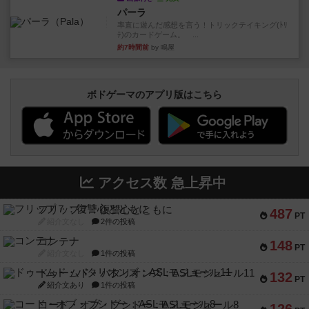
パーラ
率直に遊んだ感想を言う！トリックテイキング(ﾄﾘ
ﾃ)のカードゲーム。 ...
約7時間前
by 鳴屋
ボドゲーマのアプリ版はこちら
アクセス数 急上昇中
フリップ７：復讐心とともに
487
PT
紹介文なし
2件の投稿
コンテナ
148
PT
紹介文なし
1件の投稿
ドゥームド・バタリオンズ：ASLモジュール11
132
PT
紹介文あり
1件の投稿
コード・オブ・ブシドー：ASLモジュール8
126