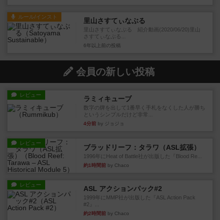
ルール/インスト
里山さすてぃなぶる
里山さすてぃなぶる 紹介動画(2020/06/20)里山
さすてぃなぶる...
6年以上前
の投稿
会員の新しい投稿
レビュー
ラミィキューブ
数字の牌を出して1番早く手札をなくした人が勝ち
というシンプルだけど非常...
4分前
by ジョジョ
レビュー
ブラッドリーフ：タラワ（ASL拡張）
1996年にHeat of Battle社が出版した『Blood Re...
約1時間前
by Chaco
レビュー
ASL アクションパック#2
1999年にMMP社が出版した『ASL Action Pack
#2』...
約2時間前
by Chaco