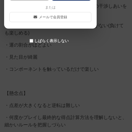
・直接的な攻撃はないが、他プレイヤーへの干渉しあいを
または
楽しめる
メールで会員登録
・何人でやってもそこまでプレイ感に影響がない(負けて
も楽しめる)
しばらく表示しない
・運の割合がほどよい
・見た目が綺麗
・コンポーネントを触っているだけで楽しい
【懸念点】
・点差が大きくなると逆転は難しい
・何度かプレイし最終的な得点計算方法を理解しないと、
細かいルールを把握しづらい