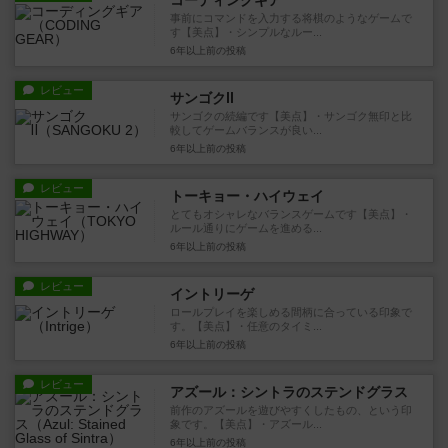
コーディングギア
事前にコマンドを入力する将棋のようなゲームで
す【美点】・シンプルなルー...
6年以上前
の投稿
レビュー
サンゴクⅡ
サンゴクの続編です【美点】・サンゴク無印と比
較してゲームバランスが良い...
6年以上前
の投稿
レビュー
トーキョー・ハイウェイ
とてもオシャレなバランスゲームです【美点】・
ルール通りにゲームを進める...
6年以上前
の投稿
レビュー
イントリーゲ
ロールプレイを楽しめる間柄に合っている印象で
す。【美点】・任意のタイミ...
6年以上前
の投稿
レビュー
アズール：シントラのステンドグラス
前作のアズールを遊びやすくしたもの、という印
象です。【美点】・アズール...
6年以上前
の投稿