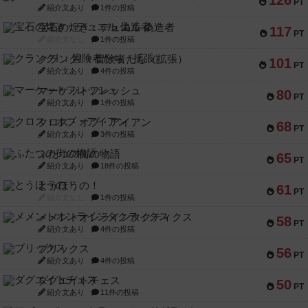
PT
紹介文あり
1件の投稿
宝石の煌き：デュエル 偽造者
117
PT
紹介文なし
1件の投稿
クランク! ：冒険者たち（拡張）
101
PT
紹介文あり
4件の投稿
マーケットフレッシュ
80
PT
紹介文あり
1件の投稿
クロス・オブ・アイアン
68
PT
紹介文あり
3件の投稿
ふたつの街の物語
65
PT
紹介文あり
18件の投稿
とうほうの！
61
PT
紹介文なし
1件の投稿
メメントオンラインタクティクス
58
PT
紹介文あり
4件の投稿
ブリックス
56
PT
紹介文あり
4件の投稿
ダグエイトチェス
50
PT
紹介文あり
11件の投稿