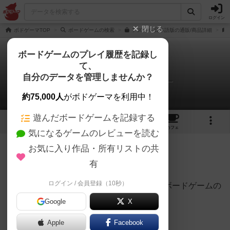
ログイン
閉じる
ボドゲーマTOP
ボードゲームの検索
アズール 日本語版の通販/商品詳細
ボードゲームのプレイ履歴を記録し
て、
アズール
自分のデータを管理しませんか？
んぎょ@めめめのアトリエさんのレビュー
約75,000人
がボドゲーマを利用中！
遊んだボードゲームを記録する
33
7
93
376
トップ
画像
動画
レビュー
カフェ
気になるゲームのレビューを読む
お気に入り作品・所有リストの共
299名
2名
0
6年以上前
有
ログイン / 会員登録（10秒）
面白さ。見た目、充実のコンポーネント。ボードゲームの
良さが詰まったゲームです。
Google
X
【美点】
Apple
Facebook