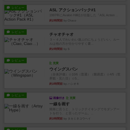
レビュー
ASL アクションパック#1
1997年にAvalon Hill社が出版した『ASL Action ...
約2時間前
by Chaco
レビュー
チャオチャオ
３～４人でわいわい遊ぶのにちょうどいい。ルー
ルは他の方が分かりやすく書...
約2時間前
by S
レビュー
充実
ウイングスパン
（全体評価）☆10/6（普通）（難易度）☆4/5（世
界観・見た目）☆5...
約3時間前
by ハシオキ
レビュー
画像付き
充実
一線を画す
簡単に言うと、トリックテイキングでモダンアー
トを行う、と言ったゲーム。...
約3時間前
by タカミネコウヘイ