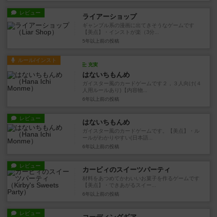
レビュー
ライアーショップ
ギャンブル系の漫画に出てきそうなゲームです
【美点】・インストが楽（3分...
5年以上前
の投稿
ルール/インスト
充実
はないちもんめ
ガイスター風のカードゲームです２，３人向け(４
人用ルールあり)【内容物...
6年以上前
の投稿
レビュー
はないちもんめ
ガイスター風のカードゲームです。【美点】・ル
ールがわかりやすい(日本語...
6年以上前
の投稿
レビュー
カービィのスイーツパーティ
材料をあつめてかわいいお菓子を作るゲームです
【美点】・できあがるスイー...
6年以上前
の投稿
レビュー