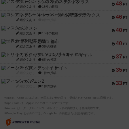
アズール：シントラのステンドグラス
48
PT
紹介文あり
18件の投稿
ロシアン・キャンペーン：第5版デラックス
46
PT
紹介文あり
0件の投稿
マスクメン
40
PT
紹介文あり
16件の投稿
世界の七不思議：都市
40
PT
紹介文あり
3件の投稿
トリックギア - ペルソナ5 ザ・ロイヤル-
37
PT
紹介文あり
6件の投稿
ノームズ・アット・ナイト
35
PT
紹介文なし
1件の投稿
フィッシェン2
33
PT
紹介文なし
1件の投稿
※Apple、Apple のロゴ は、米国および他の国々で登録されたApple Inc.の商標です。
※App Store は、Apple Inc.のサービスマークです。
※Android は、グーグル インコーポレイテッドの商標または登録商標です。
※Google Play とそのロゴは、Google Inc.の商標または登録商標です。