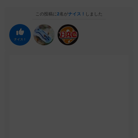
この投稿に
2
名が
ナイス！
しました
ナイス！