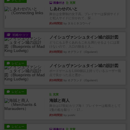
レビュー
画像付き
充実
しあわせのいと
舞台は全寮制の女子高。プレイヤーは探偵サイド
と犯人サイドに分かれて、探...
約4時間前
by タカミネコウヘイ
戦略やコツ
ノイシュヴァンシュタイン城の設計図
どうにも上手くあれもこれも満たせるようには置
けないので、入口の除去と入...
約5時間前
by オグランド（Oguland）
レビュー
ノイシュヴァンシュタイン城の設計図
ボードゲームを1,000個以上持っているユーザー視
点で良かった点と悪か...
約5時間前
by オグランド（Oguland）
レビュー
充実
海賊と商人
舞台は17世紀カリブ海！ プレイヤーは船長として
1隻の船を駆り・・17...
約5時間前
by yuishi
レビュー
画像付き
充実