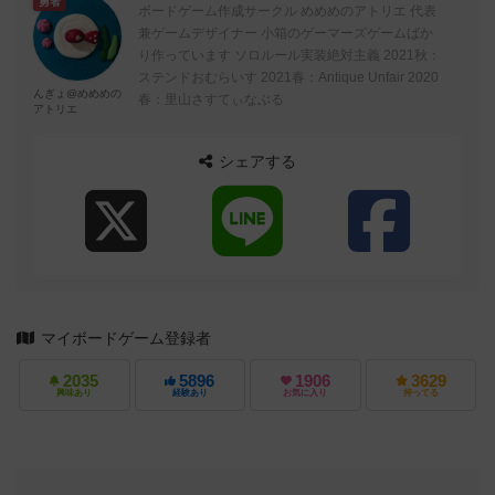
勇者
ボードゲーム作成サークル めめめのアトリエ 代表
兼ゲームデザイナー 小箱のゲーマーズゲームばか
り作っています ソロルール実装絶対主義 2021秋：
ステンドおむらいす 2021春：Antique Unfair 2020
んぎょ@めめめの
春：里山さすてぃなぶる
アトリエ
シェアする
マイボードゲーム登録者
2035
5896
1906
3629
興味あり
経験あり
お気に入り
持ってる