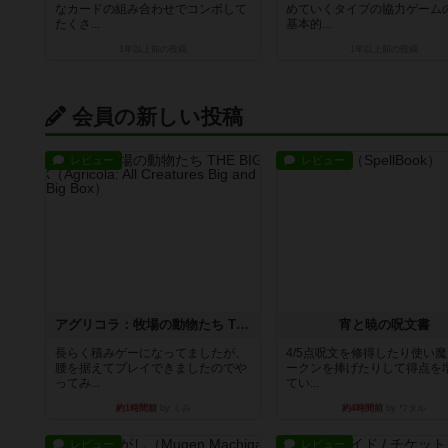
なカードの組み合わせでコンボして
めていくタイプの協力ゲーム
たくさ...
基本的...
1年以上前
の投稿
1年以上前
の投稿
会員の新しい投稿
レビュー
レビュー
アグリコラ：牧場の動物たち THE BIG BOX
宵と暁の呪文書
長らく積みゲーになってましたが、
4/5点呪文を修得したり使い
腰を据えてプレイできましたのでや
ークンを捧げたりして得点を
ってみ...
てい...
約1時間前
by くみ
約4時間前
by ワタル
レビュー
レビュー