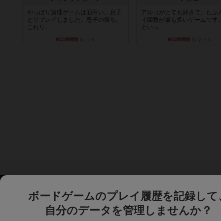
やっぱり論理ゲームは面白い。息子
アルゴがとても好きで、たぶ
とリプレイしました。息子の勝ち。
イ回数が最も多いゲームです
これリ...
といっ...
約21時間前
by くみ
約22時間前
by おとん
ボードゲームのプレイ履歴を記録して
自分のデータを管理しませんか？