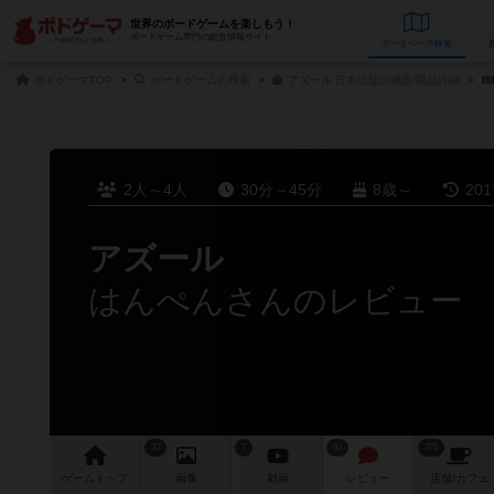
世界のボードゲームを楽しもう！
ボードゲーム専門の総合情報サイト
データベース
検
ボドゲーマTOP
ボードゲームの検索
アズール 日本語版の通販/商品詳細
2人～4人
30分～45分
8歳～
20
アズール
はんぺんさんのレビュー
33
7
93
376
ゲーム
トップ
画像
動画
レビュー
店舗/
カフェ