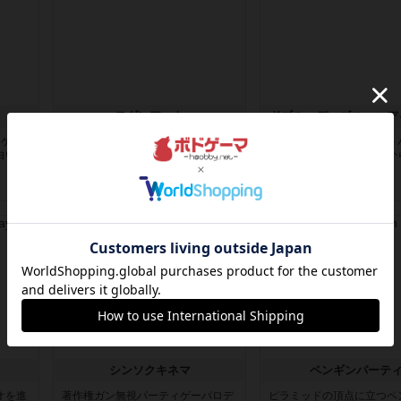
モダンアート
ドブル：ディズニーエデ
力ゲー
競りゲーの原点！基本はシンプルな
ディズニーファンはマスト
白いで
オークションなのだけれども一気に
念版、メジャーなキャラか
2枚出...
んお前...
1年以上前
の投稿
1年以上前
の投稿
レビュー
レビュー
シンソクキネマ
ペンギンパーテ
オを進
著作権ガン無視パーティゲーパロデ
ピラミッドの頂点に立つペ