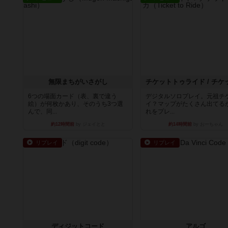
無限まちがいさがし
6つの場面カード（表、裏で違う
デジタルソロプレイ。元祖チ
絵）が何枚かあり、そのうち3つ選
イ？マップがたくさん出てる
んで、同...
れをプレ...
約12時間前
by ジェイとと
約14時間前
by おーちゃん
リプレイ
リプレイ
ディジットコード
アルゴ