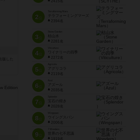
2415名
Terraforming Mars
2
テラフォーミングマーズ
位
2394名
Stone Garden
3
枯山水
位
2281名
Viticulture
ク
4
ワイナリーの四季
位
2272名
sが出版した
Agricola
5
アグリコラ
位
2119名
Azul
6
アズール
位
2035名
Splendor
7
宝石の煌き
位
2028名
Wingspan
8
ウイングスパン
位
2006名
7 Wonders
9
世界の七不思議
位
1919名