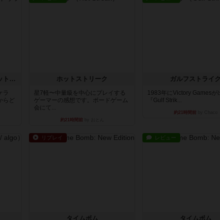
チケットトゥライド / チケットトゥライドアメリカ
ホットストリーク
ガルフストライ
ケラ
星7軽〜中量級を中心にプレイする
1983年にVictory Game
からど
ゲーマーの感想です。ボードゲーム
『Gulf Strik...
会にて...
約21時間前
by Chaco
約21時間前
by おとん
リプレイ
レビュー
タイムボム
タイムボム