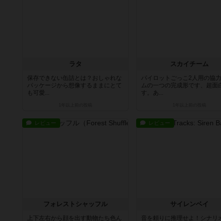
ラタ
スカイチーム
保存できない缶詰とは？おしゃれな
パイロットごっこ2人用の協
パッケージから想像するままにとて
ムの一つの完成形です、超面
も可愛...
す。あ...
1年以上前
の投稿
1年以上前
の投稿
レビュー
レビュー
フォレストシャッフル
サイレンベイ
上下左右から顔を出す動物たち色ん
音を頼りに推理せよ！シナリ