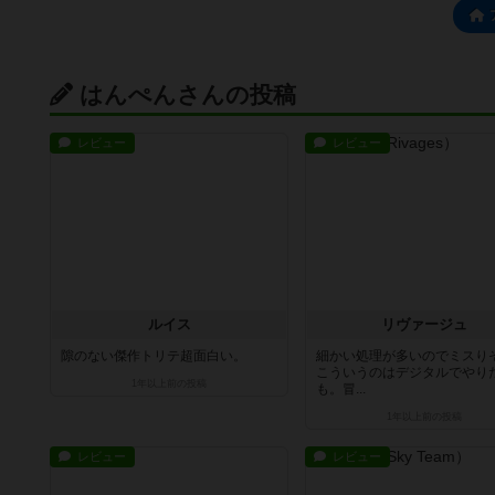
はんぺんさんの投稿
レビュー
レビュー
ルイス
リヴァージュ
隙のない傑作トリテ超面白い。
細かい処理が多いのでミスり
こういうのはデジタルでやり
1年以上前
の投稿
も。冒...
1年以上前
の投稿
レビュー
レビュー