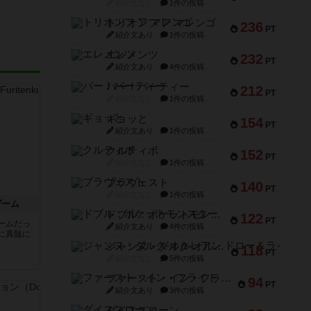
紹介文なし
1件の投稿
トリオンフ ア マレンゴ
236
PT
紹介文あり
1件の投稿
エレメンツ
232
PT
紹介文あり
4件の投稿
バー！パーティー
212
PT
紹介文なし
1件の投稿
ギョッと
154
PT
紹介文あり
1件の投稿
クルティボ
152
PT
紹介文なし
1件の投稿
ブラヴェスト
140
PT
紹介文なし
1件の投稿
ゲーム
ドブル：ポケットモンスター
122
PT
ームだっ
紹介文あり
4件の投稿
に真髄に
ジャンヌ・ダルク-オルレアン ドロー＆ライト
118
PT
紹介文なし
5件の投稿
ファースト・イン・フライト
94
PT
紹介文あり
3件の投稿
ダイススローン