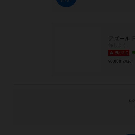
ナイス！
アズール 
飾しよう!
残り2点
6,600
¥
（税込）
ログ