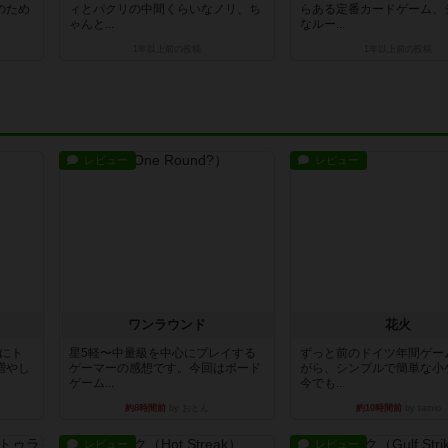
のため
ィとパクリの中間くらいなノリ、ち
らある定番カードゲーム、
ゃんと...
なルー...
1年以上前
の投稿
1年以上前
の投稿
レビュー
レビュー
ワンラウンド
花火
魔にト
星5軽〜中量級を中心にプレイする
ずっと前のドイツ年間ゲー
増やし
ゲーマーの感想です。今回はボード
がら、シンプルで簡単な小
ゲーム...
今でも...
約8時間前
by おとん
約10時間前
by tamio
レビュー
レビュー