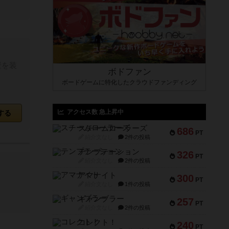
壁を装
ボドファン
ボードゲームに特化したクラウドファンディング
アクセス数 急上昇中
する
スチームローラーズ
686
PT
紹介文なし
2件の投稿
テンプテーション
326
PT
紹介文なし
2件の投稿
アマナイト
300
PT
紹介文なし
1件の投稿
ギャンブラー
257
PT
紹介文なし
2件の投稿
コレクト！
240
PT