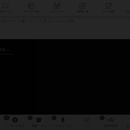
索
新着レビュー
ボードゲーム会
コミュニティ
掲示板一覧
作品データ
レビュー
はんぺんさんの投稿
17年～
12
9
6
7
リプレイ
日記
戦略
・コツ
ルール
/インスト
掲示板
拡張/関連
作
次