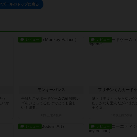
アズールのトップに戻る
レビュー
レビュー
モンキーパレス
フリテンくんカード
そう、
手触りこそボードゲームの醍醐味レ
謎トリテよくわからないゲ
たいか
ゴをいじってるだけでとても楽し
た。かなり遊んだがいまだ
い！運要...
全く近...
1年以上前
の投稿
1年以上前
の投稿
レビュー
レビュー