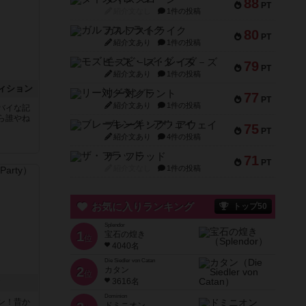
88
PT
紹介文なし
1件の投稿
ガルフストライク
80
PT
紹介文あり
1件の投稿
モズビ－ズ・レイダ－ズ
79
PT
紹介文あり
1件の投稿
ィション
リー対グラント
77
PT
紹介文あり
1件の投稿
バイな記
ら誰やね
ブレーキング・アウェイ
75
PT
紹介文あり
4件の投稿
ザ・フラッド
71
PT
紹介文なし
1件の投稿
お気に入りランキング
トップ50
Splendor
1
宝石の煌き
位
4040名
Die Siedler von Catan
2
カタン
位
3616名
ィ
Dominion
ン！昔か
ドミニオン