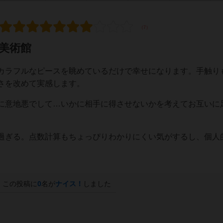
美術館
カラフルなピースを眺めているだけで幸せになります。手触り
さを改めて実感します。
に意地悪でして…いかに相手に得させないかを考えてお互いに
過ぎる。点数計算もちょっぴりわかりにくい気がするし、個人
この投稿に
0
名が
ナイス！
しました