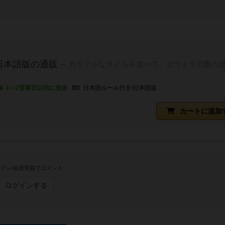
日本語版の通販
カラフルなタイルを並べて、エヴォラ宮殿の
1～2営業日以内に発送
日本語ルール付き/日本語版
カートに追加
イン/会員登録でコメント
ログインする