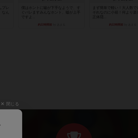
んプレ
僕はホントに嘘が下手なようで、す
まず簡単で軽い！大人数で
。なん
ぐバレますみんなホント、嘘が上手
それなのに小箱！何より楽
ですよ...
正体隠...
約22時間前
by あまる
約22時間前
by あまる
閉じる
、