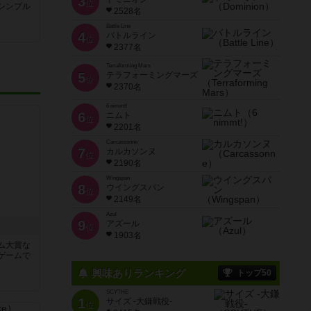
3
位
シンプル
2528名
Battle Line
4
バトルライン
位
2377名
Terraforming Mars
5
テラフォーミングマーズ
位
2370名
6 nimmt!
6
ニムト
位
2201名
Carcassonne
7
カルカソンヌ
位
2190名
Wingspan
8
ウイングスパン
位
2149名
Azul
9
アズール
位
1903名
ム大賞な
ゲームで
興味ありランキング
トップ50
SCYTHE
1
サイズ -大鎌戦役-
位