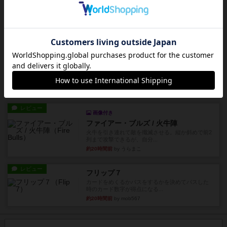
オバケだぞ～
対人アナログプレイ。簡単なルールで誰とでも遊
べるゲーム。こんなの子ども...
約14時間前
by おーちゃん
レビュー
充実
南北戦争
1983年にVictory Gamesが出版した『The Civil ...
約18時間前
by Chaco
レビュー
画像付き
ファイアー・ブルズ / 火牛陣
火牛を引き連れて敵を殲滅させる。縦か斜めで前2
列まで攻撃できるが、自分...
約20時間前
by うらまこ
レビュー
フリップ７
カードをめくるかパスをするかを決めてパスした
時のカード数字が得点になる...
約20時間前
by mob567