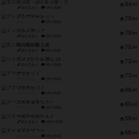
モズビ－ズ・レイダ－ズ
94
PT
紹介文あり
1件の投稿
テンプテーション
79
PT
紹介文なし
2件の投稿
インドネシア
78
PT
紹介文あり
2件の投稿
宵と暁の呪文書
75
PT
紹介文あり
8件の投稿
リスボン・トラム 28
73
PT
紹介文あり
9件の投稿
アマナイト
73
PT
紹介文なし
1件の投稿
ブラヴェスト
66
PT
紹介文なし
1件の投稿
スペクタキュラー
60
PT
紹介文なし
1件の投稿
スモールワールド
59
PT
紹介文あり
13件の投稿
ギャンブラー
58
PT
紹介文なし
2件の投稿