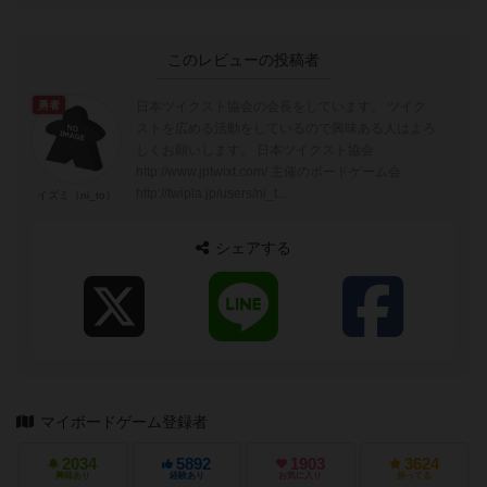
このレビューの投稿者
日本ツイクスト協会の会長をしています。 ツイク
勇者
ストを広める活動をしているので興味ある人はよろ
しくお願いします。 日本ツイクスト協会
http://www.jptwixt.com/ 主催のボードゲーム会
http://twipla.jp/users/ni_t...
イズミ（ni_to）
シェアする
マイボードゲーム登録者
2034
5892
1903
3624
興味あり
経験あり
お気に入り
持ってる