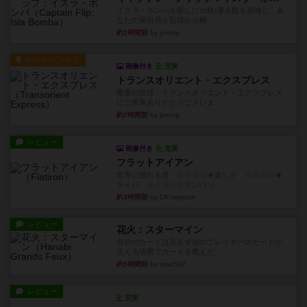
イスラ・ボンバを探しに出航!潜水艦を装備し、あ
なたの乗組員を監獄から解...
約1時間前
by jurong
ルール/インスト
画像付き
充実
トランスオリエント・エクスプレス
乗客の皆様、トランスオリエント・エクスプレス
にご乗車ありがとうございま...
約2時間前
by jurong
レビュー
画像付き
充実
フラットアイアン
世界に浸れる度 ☆☆☆☆★楽しさ ☆☆☆☆★
タイパ ☆☆☆☆☆マンハッ...
約3時間前
by DKnewyork
レビュー
花火：スターマイン
自分のカードは見えず他のプレイヤーのカードが
見える状態でカードを教えた...
約5時間前
by mob567
レビュー
充実