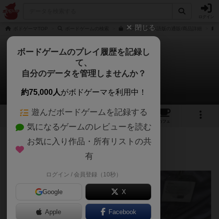
ログイン
閉じる
ボドゲーマTOP
ボードゲームの検索
アズール 日本語版の通販/商品詳細
ボードゲームのプレイ履歴を記録し
て、
アズール
自分のデータを管理しませんか？
イズミ（ni_to）さんのレビュー
約75,000人
がボドゲーマを利用中！
遊んだボードゲームを記録する
33
7
93
376
トップ
画像
動画
レビュー
カフェ
気になるゲームのレビューを読む
お気に入り作品・所有リストの共
613名
0名
0
8年以上前
有
ログイン / 会員登録（10秒）
Google
X
Apple
Facebook