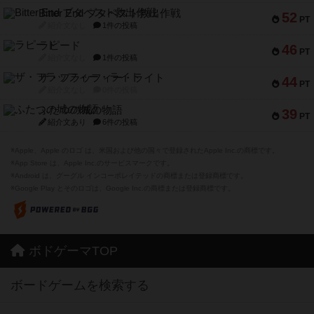
Bitter End ブタペスト救出作戦
52
PT
紹介文なし
1件の投稿
ラピード
46
PT
紹介文なし
1件の投稿
ザ・フラッフィー・ライト
44
PT
紹介文なし
0件の投稿
ふたつの城の物語
39
PT
紹介文あり
6件の投稿
※Apple、Apple のロゴ は、米国および他の国々で登録されたApple Inc.の商標です。
※App Store は、Apple Inc.のサービスマークです。
※Android は、グーグル インコーポレイテッドの商標または登録商標です。
※Google Play とそのロゴは、Google Inc.の商標または登録商標です。
ボドゲーマTOP
ボードゲームを検索する