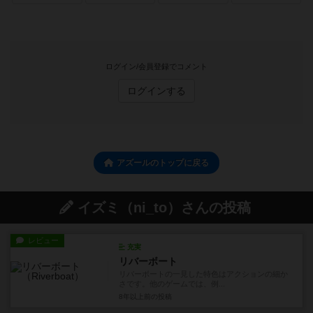
ログイン/会員登録でコメント
ログインする
アズールのトップに戻る
イズミ（ni_to）さんの投稿
レビュー
充実
リバーボート
リバーボートの一見した特色はアクションの細か
さです。他のゲームでは、例...
8年以上前
の投稿