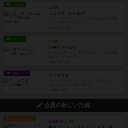
レビュー
充実
ミニット・レルムズ
■イントロダクション1ラウンドに1枚カードを建
てて合計8ラウンドプレイ...
8年以上前
の投稿
レビュー
充実
メモアァール！
■イントロダクション2017年エッセンで人気の新
作メモリーゲーム7ラウ...
8年以上前
の投稿
戦略やコツ
ツィクスト
ツイクストを始めたて人のために教えるコツとり
あえずこの３つを覚えて実践...
9年弱前
の投稿
会員の新しい投稿
ルール/インスト
画像付き
充実
キャプテン・フリップ：イスラ・ボンバ