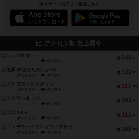
ボドゲーマのアプリ版はこちら
アクセス数 急上昇中
コレクト！
340
PT
紹介文なし
1件の投稿
無限まちがいさがし
322
PT
紹介文あり
2件の投稿
ガルフストライク
217
PT
紹介文あり
1件の投稿
クルティボ
203
PT
紹介文なし
1件の投稿
1809
112
PT
紹介文あり
1件の投稿
ファースト・イン・フライト
108
PT
紹介文あり
3件の投稿