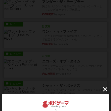
アンダー・ザ・テーブラー
笑えるバカゲームを集めているライトゲーマーと
してのレビューです。正体隠...
約7時間前
by toyota
レビュー
充実
ワン・トゥ・ファイブ
とにかくお手軽にすき間時間をうめるゲームとし
て重宝するゲームです。いわ...
約9時間前
by nabekoh
レビュー
充実
エコーズ・オブ・タイム
カードゲームにファイナルファンタジーのアクテ
ィブタイムバトル（もしくは...
約12時間前
by ジェイとと
レビュー
シャット・ザ・ボックス
とてもシンプルなダイスゲーム。2つのダイスを振
って、出目の合計を自分の...
約13時間前
by OSAっち
レビュー
充実