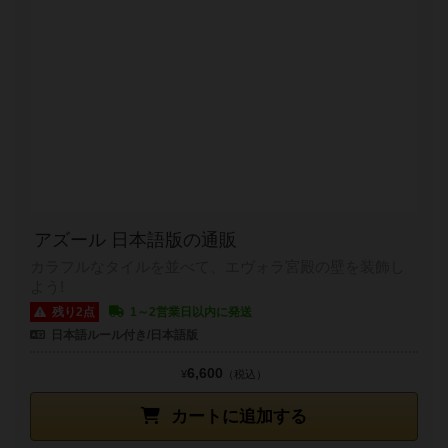
アズール 日本語版の通販
カラフルなタイルを並べて、エヴォラ宮殿の壁を装飾し
よう!
残り2点
1～2営業日以内に発送
日本語ルール付き/日本語版
6,600
¥
（税込）
カートに追加する