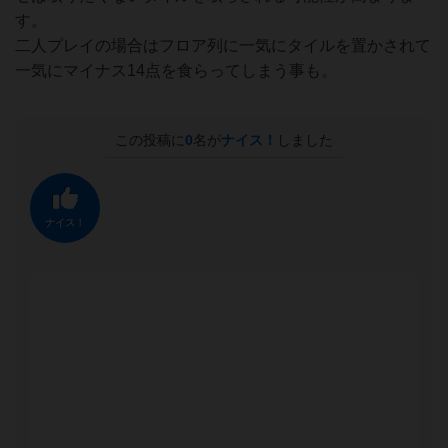
す。
二人プレイの場合はフロア列に一気にタイルを置かされて
一気にマイナス14点を食らってしまう事も。
この投稿に
0
名が
ナイス！
しました
ナイス！