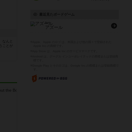
最近見たボードゲーム
Azul
アズール
、なんと
※Apple、Apple のロゴ は、米国および他の国々で登録された
うことが
Apple Inc.の商標です。
※App Store は、Apple Inc.のサービスマークです。
※Android は、グーグル インコーポレイテッドの商標または登録商
標です。
※Google Play とそのロゴは、Google Inc.の商標または登録商標で
す。