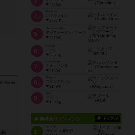
3
位
2528名
Battle Line
4
バトルライン
位
2377名
Terraforming Mars
5
テラフォーミングマーズ
位
2370名
6 nimmt!
6
ニムト
位
2201名
Carcassonne
7
カルカソンヌ
位
2190名
Wingspan
8
ウイングスパン
位
2149名
Azul
9
アズール
位
1903名
興味ありランキング
トップ50
SCYTHE
1
サイズ -大鎌戦役-
拡張）
位