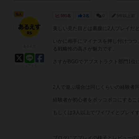
仙人
591名
2名
0
5年以上前
美しい見た目とは裏腹に2人プレイだ
いかに相手にマイナスを押し付けつつ
あるえす
る戦略性の高さが魅力です。
さすがBGGでアブストラクト部門1位
シェアする
2人で遊ぶ場合は同じくらいの経験者
経験者が初心者をボッコボコにするこ
もしくは3人以上でワイワイとプレイ
ブログにてプレイの様子とレビューの