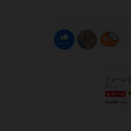
ナイス！
アズール 
飾しよう!
残り2点
6,600
¥
（税込）