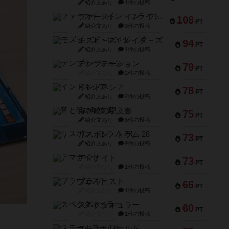
紹介文あり
1件の投稿
ファースト・イン・フライト
108
PT
紹介文あり
3件の投稿
モズビ－ズ・レイダ－ズ
94
PT
紹介文あり
1件の投稿
テンプテーション
79
PT
紹介文なし
2件の投稿
インドネシア
78
PT
紹介文あり
2件の投稿
宵と暁の呪文書
75
PT
紹介文あり
8件の投稿
リスボン・トラム 28
73
PT
紹介文あり
9件の投稿
アマナイト
73
PT
紹介文なし
1件の投稿
ブラヴェスト
66
PT
紹介文なし
1件の投稿
スペクタキュラー
60
PT
紹介文なし
1件の投稿
スモールワールド