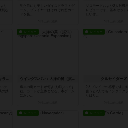
作より
見た目にも美しいダイスドラフトゲ
ソロモードおよび2人対戦
便利な
ーム。プレイヤーはそれぞれ窓カー
レビューです。基本セット
ドを受...
しい作...
5年以上前
の投稿
5年以上前
の投稿
レビュー
レビュー
アーティチョークなんて大キライ！
ウイングスパン：大洋の翼（拡張）
クルセイダーズ
しいデ
追加の鳥カードが何より嬉しいです
2人プレイでの感想です。
菜の効
ね。カードが主体となる、本ゲーム
言うと2人でもインタラク
におい...
りばり...
5年以上前
の投稿
5年以上前
の投稿
レビュー
レビュー