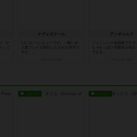
ナヴェガドール
アンギャルド
が、や
2人プレイレビューです。一般に多
フェンシング未経験ですが
イして
人数プレイが面白いとされる本作で
もそれっぽい雰囲気を味わ
すが、...
できる...
5年以上前
の投稿
5年以上前
の投稿
レビュー
レビュー