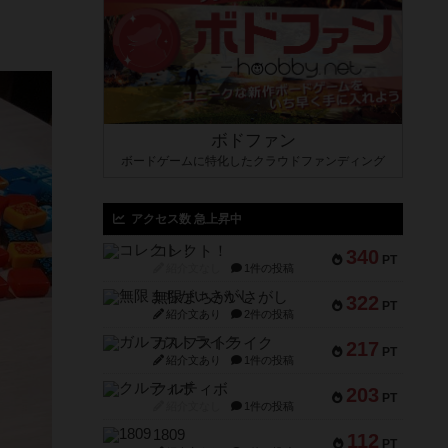
ボドファン
ボードゲームに特化したクラウドファンディング
アクセス数 急上昇中
コレクト！
340
PT
紹介文なし
1件の投稿
無限まちがいさがし
322
PT
紹介文あり
2件の投稿
ガルフストライク
217
PT
紹介文あり
1件の投稿
クルティボ
203
PT
紹介文なし
1件の投稿
1809
112
PT