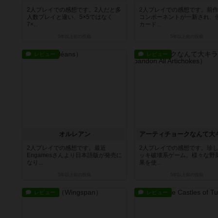
2人プレイでの感想です。2人だと多
2人プレイでの感想です。前
人数プレイと違い、5×5ではなく
コンポーネントが一新され、
7×...
カード...
5年以上前
の投稿
5年以上前
の投稿
レビュー
レビュー
オルレアン
2人プレイでの感想です。最近
2人プレイでの感想です。珍
Engamesさんより日本語版が発売に
ッキ破壊系ゲーム。様々な野
なり...
果を使...
5年以上前
の投稿
5年以上前
の投稿
レビュー
レビュー