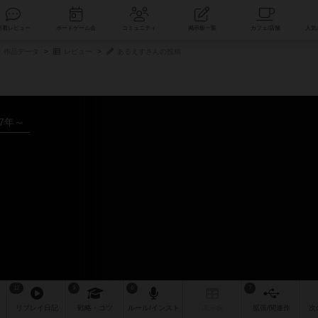
索
新着レビュー
ボードゲーム会
コミュニティ
掲示板一覧
作品データ
レビュー
あるえすさんの投稿
17年～
12
9
6
7
リプレイ
日記
戦略
・コツ
ルール
/インスト
掲示板
拡張/関連
作
次