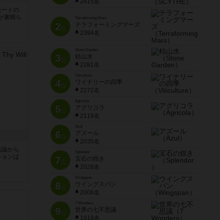
2415名
モードの
が素晴ら
Terraforming Mars
2
テラフォーミングマーズ
位
2394名
Stone Garden
3
枯山水
位
2281名
Viticulture
4
ワイナリーの四季
位
2272名
Agricola
5
アグリコラ
位
2119名
Azul
6
アズール
位
2035名
結論から
Splendor
ションば
7
宝石の煌き
位
2028名
Wingspan
8
ウイングスパン
位
2006名
7 Wonders
9
世界の七不思議
位
1919名