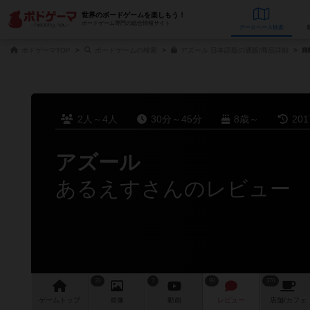
世界のボードゲームを楽しもう！
ボードゲーム専門の総合情報サイト
データベース
検
ボドゲーマTOP
ボードゲームの検索
アズール 日本語版の通販/商品詳細
2人～4人
30分～45分
8歳～
20
アズール
あるえすさんのレビュー
33
7
93
376
ゲーム
トップ
画像
動画
レビュー
店舗/
カフェ