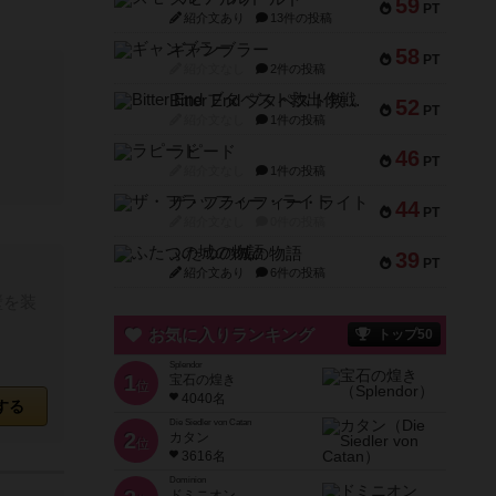
59
PT
紹介文あり
13件の投稿
ギャンブラー
58
PT
紹介文なし
2件の投稿
Bitter End ブタペスト救出作戦
52
PT
紹介文なし
1件の投稿
ラピード
46
PT
紹介文なし
1件の投稿
ザ・フラッフィー・ライト
44
PT
紹介文なし
0件の投稿
ふたつの城の物語
39
PT
紹介文あり
6件の投稿
壁を装
お気に入りランキング
トップ50
Splendor
1
宝石の煌き
位
4040名
する
Die Siedler von Catan
2
カタン
位
3616名
Dominion
ドミニオン