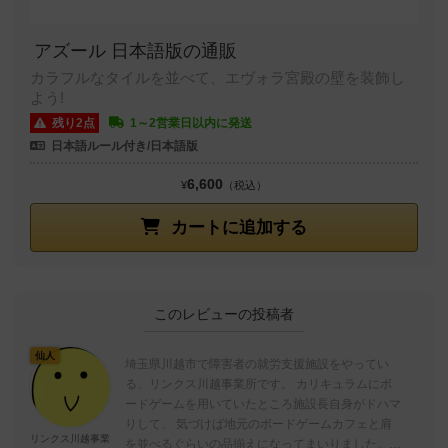
アズール 日本語版の通販
カラフルなタイルを並べて、エヴォラ宮殿の壁を装飾し
よう!
残り2点
1～2営業日以内に発送
日本語ルール付き/日本語版
6,600
¥
（税込）
カートに追加する
このレビューの投稿者
仙人
埼玉県川越市で障害者の就労支援施設をやってい
る、リンクス川越事業所です。 カリキュラムにボ
ードゲームを用いていたところ施設長自身がドハマ
りして、 気づけば地元のボードゲームカフェと肩
リンクス川越事業
を並べるぐらいの品揃えになってまいりました。