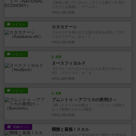
【旅先に持っていきたい、ライトな重ゲー】箱の
小ささとは裏腹に、ゲームの...
4年以上前
の投稿
レビュー
カタカナーシ
【カタカナを使わずにお題の単語を説明して当て
てもらうゲーム。以上！】...
4年以上前
の投稿
レビュー
充実
ヌースフィヨルド
【ウヴェ・ローゼンベルグさんの凄さが分かる一
作】「アグリコラ」や「オ...
4年以上前
の投稿
レビュー
充実
ブムントゥ ～アフリカの夜明け～
【取ったタイルの点数は・・・？】コンゴ部族と
なって動物たちからの敬意...
4年以上前
の投稿
戦略やコツ
髑髏と薔薇 / スカル
ブラフゲームなんで突き詰めると相手との”読み合