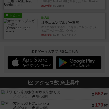
1989年にAvalon Hill社が出版した『Red Barrica...
約6時間前
by Chaco
レビュー
充実
オラニエンブルガー運河
友人の所持してるゲームをさせてもらいました。
まだワーカーの置いていない...
約6時間前
by おっちょこちょい
ボドゲーマのアプリ版はこちら
アクセス数 急上昇中
リワイルド：サウスアメリカ
552
PT
紹介文なし
2件の投稿
マーケットフレッシュ
170
PT
紹介文あり
1件の投稿