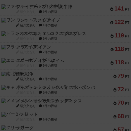
ファイアー・ブルズ / 火牛陣
141
PT
紹介文なし
1件の投稿
ワン・トゥ・ファイブ
122
PT
紹介文あり
1件の投稿
トランスオリエント・エクスプレス
119
PT
紹介文なし
1件の投稿
フラットアイアン
118
PT
紹介文なし
2件の投稿
エコーズ・オブ・タイム
118
PT
紹介文なし
8件の投稿
南北戦争
79
PT
紹介文あり
1件の投稿
キャプテン・フリップ：イスラ・ボンバ
72
PT
紹介文なし
2件の投稿
メメントオンラインタクティクス
70
PT
紹介文あり
4件の投稿
パーミッド
68
PT
紹介文なし
1件の投稿
クリーグ
57
PT