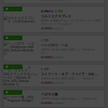
レビュー
画像付き
充実
コルトエクスプレス
星7軽〜中量級を中心にプレイするゲーマーの感想
です。ボードゲーム会にて...
約2時間前
by おとん
レビュー
充実
ヘッジロウ・ヘル
1987年にAvalon Hill社が出版した『Hedgerow
He...
約4時間前
by Chaco
レビュー
充実
ストリート・オブ・ファイア：ASLデラックスモジュール1
1985年にAvalon Hill社が出版した『Streets of ...
約5時間前
by Chaco
レビュー
ペガサス橋
1997年にAvalon Hill社が出版した『Pegasus Bri...
約5時間前
by Chaco