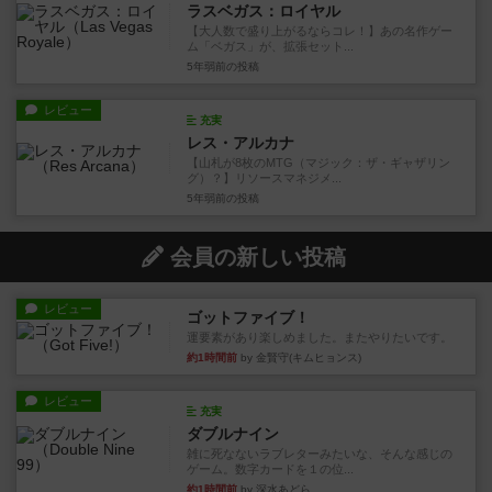
ラスベガス：ロイヤル
【大人数で盛り上がるならコレ！】あの名作ゲー
ム「ベガス」が、拡張セット...
5年弱前
の投稿
レビュー
充実
レス・アルカナ
【山札が8枚のMTG（マジック：ザ・ギャザリン
グ）？】リソースマネジメ...
5年弱前
の投稿
会員の新しい投稿
レビュー
ゴットファイブ！
運要素があり楽しめました。またやりたいです。
約1時間前
by 金賢守(キムヒョンス)
レビュー
充実
ダブルナイン
雑に死なないラブレターみたいな、そんな感じの
ゲーム。数字カードを１の位...
約1時間前
by 深水あどら