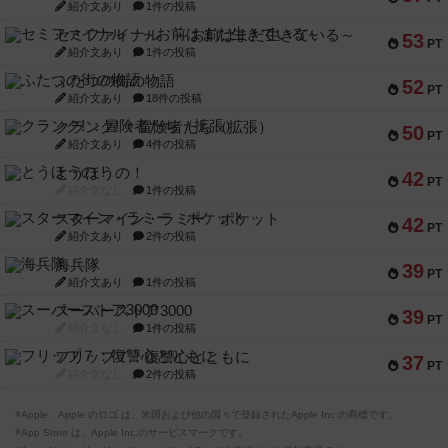
紹介文あり
1件の投稿
セミファイナル ～お前はまだ生きている～
53
PT
紹介文あり
1件の投稿
ふたつの街の物語
52
PT
紹介文あり
18件の投稿
クランク! ：冒険者たち（拡張）
50
PT
紹介文あり
4件の投稿
とうほうの！
42
PT
紹介文なし
1件の投稿
スターマイン・ラミー ポケット
42
PT
紹介文あり
2件の投稿
海兵隊
39
PT
紹介文あり
1件の投稿
スーパーストア3000
39
PT
紹介文なし
1件の投稿
フリップ７：復讐心とともに
37
PT
紹介文なし
2件の投稿
※Apple、Apple のロゴ は、米国および他の国々で登録されたApple Inc.の商標です。
※App Store は、Apple Inc.のサービスマークです。