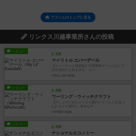
アズールのトップに戻る
リンクス川越事業所さんの投稿
レビュー
充実
マイリトル エバーデール
【エバーデール簡易版】中重量級ゲームにおいて
近年屈指の人気を誇る、エバ...
2年以上前
の投稿
レビュー
充実
ワーリング・ウィッチクラフト
【久しぶりにめちゃくちゃ面白いゲームと出会っ
た】ボドゲ歴5年。有名な作...
4年弱前
の投稿
レビュー
充実
ナショナルエコノミー