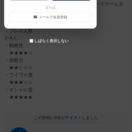
触り心地が素晴らしい。【2018年ドイツボードゲーム大
または
賞受賞！】
メールで会員登録
・プレイ人数
2~4人
しばらく表示しない
・戦略性
★★★★☆
・洞察力
★★☆☆☆
・ワイワイ度
★★★☆☆
・オシャレ度
★★★★★
この投稿に
0
名が
ナイス！
しました