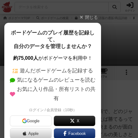
ログイン
閉じる
ボドゲーマTOP
ボードゲームの検索
アズール 日本語版の通販/商品詳細
ボードゲームのプレイ履歴を記録し
て、
アズール
自分のデータを管理しませんか？
リンクス川越事業所さんのレビュー
約75,000人
がボドゲーマを利用中！
遊んだボードゲームを記録する
33
7
93
376
トップ
画像
動画
レビュー
カフェ
気になるゲームのレビューを読む
お気に入り作品・所有リストの共
287名
0名
0
6年弱前
有
ログイン / 会員登録（10秒）
タイルを並べてその得点を競うゲーム。斬新で、どのジャ
ンルとも似つかない。たくさんタイルを拾えば勝てるって
Google
X
わけでもなく、並べ方のシナジーで勝敗が決まるのが面白
Apple
Facebook
い。ゲームの面白さもさることながら、タイルの美しさと