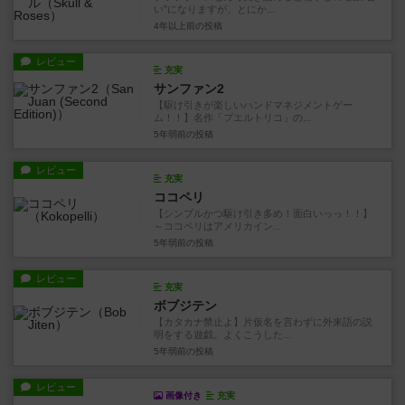
い”になりますが、とにか...
4年以上前
の投稿
レビュー
充実
サンファン2
【駆け引きが楽しいハンドマネジメントゲー
ム！！】名作「プエルトリコ」の...
5年弱前
の投稿
レビュー
充実
ココペリ
【シンプルかつ駆け引き多め！面白いっっ！！】
～ココペリはアメリカイン...
5年弱前
の投稿
レビュー
充実
ボブジテン
【カタカナ禁止よ】片仮名を言わずに外来語の説
明をする遊戯。よくこうした...
5年弱前
の投稿
レビュー
画像付き
充実