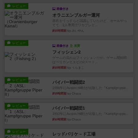
レビュー
画像付き
オラニエンブルガー運河
存在をうっすらと認識していたけど、セールやっ
てて、2人専用でワカプレと...
約5時間前
by みいやん
レビュー
画像付き
充実
フィッシェン2
ゲームの流れはフィッシェンだが、ゲーム開始時
はペリカンとエビの2スート...
約5時間前
by うらまこ
レビュー
パイパー戦闘団2
1996年にAvalon Hill社が出版した『Kampfgruppe...
約5時間前
by Chaco
レビュー
パイパー戦闘団1
1993年にAvalon Hill社が出版した『Kampfgruppe...
約6時間前
by Chaco
レビュー
レッドバリケ－ド工場