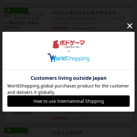
レビュー
メメントオンラインタクティクス
どんどん物量が増えて大変になっていく押し付け
合いが楽しいゲーム盛り上が...
約4時間前
by nekomanma222
レビュー
ヘックメック
サイコロゲームです1から5までの数字と芋虫がか
かれたダイス。これを振っ...
約5時間前
by みいやん
レビュー
ハゲタカのえじき
超有名なゲームですが、初めてプレイしました。1
から15までのカードがプ...
約6時間前
by みいやん
レビュー
ジャスト・ワン
まぁ面白かった‼️よくテレビとかのバラエティなん
かで、お題がわからずに...
約6時間前
by みいやん
レビュー
ピタッコカルタ