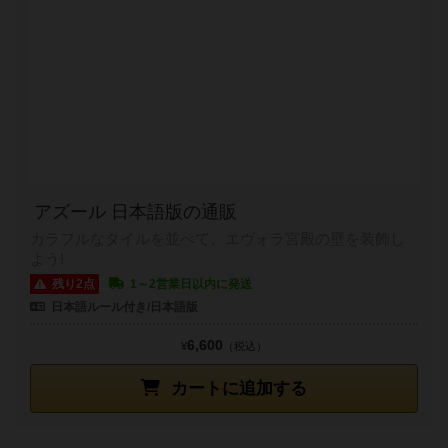
アズール 日本語版の通販
カラフルなタイルを並べて、エヴォラ宮殿の壁を装飾し
よう!
残り2点
1～2営業日以内に発送
日本語ルール付き/日本語版
6,600
¥
（税込）
カートに追加する