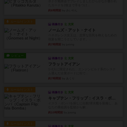
ボドゲ相席会でプレイしましたひらがなが書かれ
たカードを2枚まで手をつけ...
約6時間前
by みいやん
ルール/インスト
画像付き
充実
ノームズ・アット・ナイト
ベネボレンス女王は、忠実な臣民を称えるための
祝宴を開こうとしています。...
約7時間前
by jurong
レビュー
画像付き
充実
フラットアイアン
1~2人に限定された、エンジンビルド系のシステ
ム選んだ企業ボードに街で...
約7時間前
by あくり
ルール/インスト
画像付き
充実
キャプテン・フリップ：イスラ・ボンバ
イスラ・ボンバを探しに出航!潜水艦を装備し、あ
なたの乗組員を監獄から解...
約10時間前
by jurong
ルール/インスト
画像付き
充実