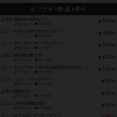
アクセス数 急上昇中
無限まちがいさがし
574
PT
紹介文あり
2件の投稿
リワイルド：サウスアメリカ
389
PT
紹介文なし
2件の投稿
アンダー・ザ・テーブラー
378
PT
紹介文あり
1件の投稿
宵と暁の呪文書
133
PT
紹介文あり
8件の投稿
セミファイナル ～お前はまだ生きている～
103
PT
紹介文あり
1件の投稿
ワン・トゥ・ファイブ
97
PT
紹介文あり
1件の投稿
南北戦争
91
PT
紹介文あり
1件の投稿
ふたつの城の物語
91
PT
紹介文あり
6件の投稿
ノームズ・アット・ナイト
88