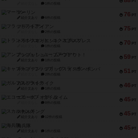
PT
紹介文なし
1件の投稿
マーリン
76
PT
紹介文あり
6件の投稿
フラットアイアン
75
PT
紹介文なし
2件の投稿
トランスオリエント・エクスプレス
70
PT
紹介文なし
1件の投稿
アンブッシュ！：ムーブアウト！
59
PT
紹介文あり
1件の投稿
キャプテン・フリップ：イスラ・ボンバ
51
PT
紹介文なし
2件の投稿
ガルフストライク
46
PT
紹介文あり
1件の投稿
エコーズ・オブ・タイム
45
PT
紹介文なし
8件の投稿
スカルキング
45
PT
紹介文あり
12件の投稿
海兵隊
45
PT
紹介文あり
1件の投稿