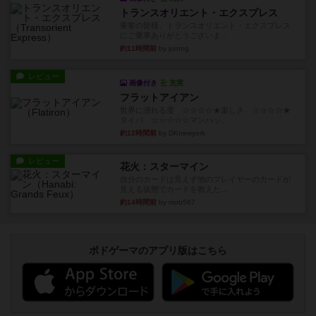
トランスオリエント・エクスプレス
乗客の皆様、トランスオリエント・エクスプレス
にご乗車ありがとうございま...
約11時間前
by jurong
レビュー
画像付き
充実
フラットアイアン
世界に浸れる度 ☆☆☆☆★楽しさ ☆☆☆☆★
タイパ ☆☆☆☆☆マンハッ...
約12時間前
by DKnewyork
レビュー
花火：スターマイン
自分のカードは見えず他のプレイヤーのカードが
見える状態でカードを教えた...
約14時間前
by mob567
ボドゲーマのアプリ版はこちら