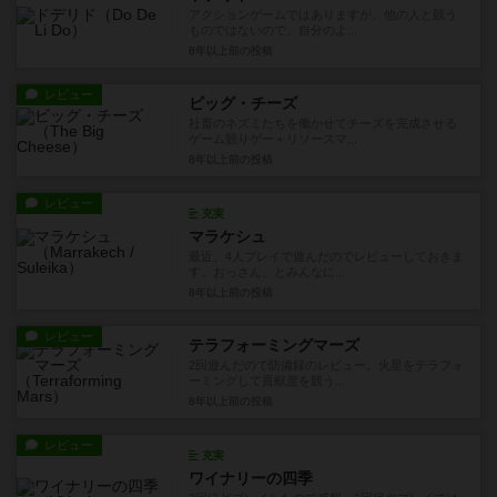
アクションゲームではありますが、他の人と競う
ものではないので、自分のよ...
8年以上前
の投稿
レビュー
ビッグ・チーズ
社畜のネズミたちを働かせてチーズを完成させる
ゲーム競りゲー＋リソースマ...
8年以上前
の投稿
レビュー
充実
マラケシュ
最近、4人プレイで遊んだのでレビューしておきま
す。おっさん、とみんなに...
8年以上前
の投稿
レビュー
テラフォーミングマーズ
2回遊んだので防備録のレビュー。火星をテラフォ
ーミングして貢献度を競う...
8年以上前
の投稿
レビュー
充実
ワイナリーの四季