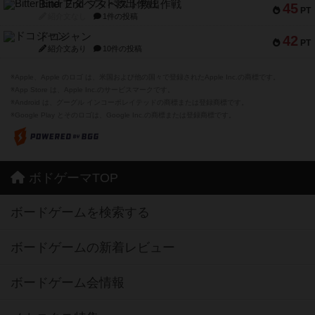
Bitter End ブタペスト救出作戦
45
PT
紹介文なし
1件の投稿
ドコジャン
42
PT
紹介文あり
10件の投稿
※Apple、Apple のロゴ は、米国および他の国々で登録されたApple Inc.の商標です。
※App Store は、Apple Inc.のサービスマークです。
※Android は、グーグル インコーポレイテッドの商標または登録商標です。
※Google Play とそのロゴは、Google Inc.の商標または登録商標です。
ボドゲーマTOP
ボードゲームを検索する
ボードゲームの新着レビュー
ボードゲーム会情報