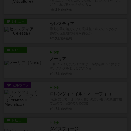
2回ほどプレイしたので感想。1回目のプレイでは
どうすれば良いのか分から...
8年以上前
の投稿
レビュー
セレスティア
障害を乗り越えてより高得点に進んでいけるか、
諦めて現在地の得点を得るか...
8年以上前
の投稿
レビュー
充実
ノーリア
一回プレイしただけですが、感想を書いておきま
す。グルグルまわるアクショ...
8年以上前
の投稿
戦略やコツ
充実
ロレンツォ・イル・マニーフィコ
3戦目にして、ようやく自分の思い通りの展開で勝
てたので、記録のために書...
8年以上前
の投稿
レビュー
充実
ダイスフォージ