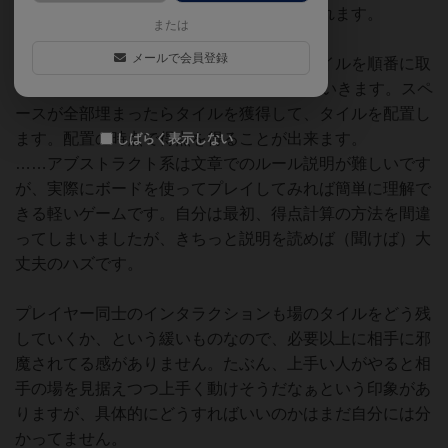
ャラジャラとかき混ぜているだけで癒やされます。
または
メールで会員登録
ゲームとしては各プレイヤー同士で場のタイルを順番に取
っていって、1～5マスのスペースに埋めていきます。スペ
ースが全部埋まったらタイルを獲得して、タイルを配置し
ます。配置の時点で得点を得ることが出来ます。
しばらく表示しない
……アブストラクト系は文章でのルール説明が難しいです
が、実際にボードを使ってプレイしてみれば簡単に理解で
きる軽いゲームです。自分は最初、得点計算の方法を間違
ってしまいましたが、きちっと説明を読めば（聞けば）大
丈夫のハズです。
プレイヤー同士のインタラクションも場のタイルをどう残
していくか、という緩いものなので、必要以上に相手に邪
魔されてる感がありません。たぶん、上手い人がやると相
手の場を見据えつつ上手く動けそうだなぁという印象があ
りますが、具体的にどうすればいいのかはまだ自分には分
かってません。