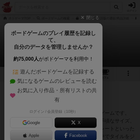
ログイン
閉じる
ボドゲーマTOP
ボードゲームの検索
アズール 日本語版の通販/商品詳細
ボードゲームのプレイ履歴を記録し
て、
アズール
自分のデータを管理しませんか？
クロさんのレビュー
約75,000人
がボドゲーマを利用中！
遊んだボードゲームを記録する
33
7
93
376
トップ
画像
動画
レビュー
カフェ
気になるゲームのレビューを読む
お気に入り作品・所有リストの共
468名
0名
0
8年以上前
有
ログイン / 会員登録（10秒）
色鮮やかで小さなタイルを取り合って遊ぶゲームです。
コンポーネントが本当に良く出来ていて、手頃なサイズ、
Google
X
丸まった角の手触り、タイルが載る円形プレートといった
Apple
Facebook
個々のデザインがすごくキレイです。袋の中でタイルをジ