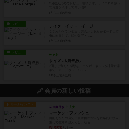
2回遊んだのでレビュー書きます。サイコロを振っ
て資源を入手して買い物を...
8年以上前
の投稿
レビュー
テイク・イット・イージー
２７枚からランダムに選んだ１９枚をボードに順
番に配置して、線の数字ｘつ...
8年以上前
の投稿
レビュー
充実
サイズ -大鎌戦役-
2回ほど遊んだ感想を。コンポーネントが非常に豪
華で、マップやルールシス...
8年以上前
の投稿
会員の新しい投稿
ルール/インスト
画像付き
充実
マーケットフレッシュ
目的あなたの店先に農産物の木箱を戦略的に積み
重ねて在庫を最大化し、競合...
約4時間前
by jurong