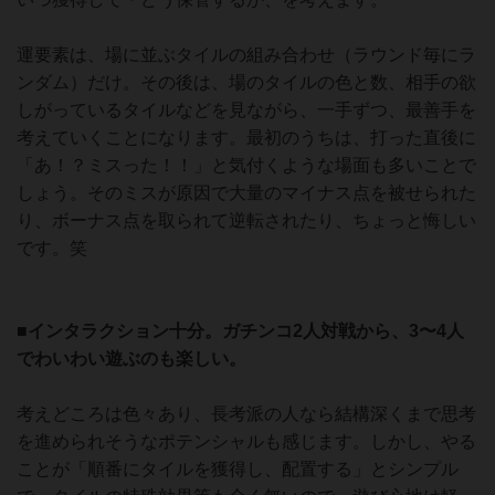
運要素は、場に並ぶタイルの組み合わせ（ラウンド毎にラ
ンダム）だけ。その後は、場のタイルの色と数、相手の欲
しがっているタイルなどを見ながら、一手ずつ、最善手を
考えていくことになります。最初のうちは、打った直後に
「あ！？ミスった！！」と気付くような場面も多いことで
しょう。そのミスが原因で大量のマイナス点を被せられた
り、ボーナス点を取られて逆転されたり、ちょっと悔しい
です。笑
■インタラクション十分。ガチンコ2人対戦から、3〜4人
でわいわい遊ぶのも楽しい。
考えどころは色々あり、長考派の人なら結構深くまで思考
を進められそうなポテンシャルも感じます。しかし、やる
ことが「順番にタイルを獲得し、配置する」とシンプル