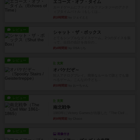
エコーズ・オブ・タイム
カードゲームにファイナルファンタジーのアクテ
ィブタイムバトル（もしくは...
約3時間前
by ジェイとと
レビュー
シャット・ザ・ボックス
とてもシンプルなダイスゲーム。2つのダイスを振
って、出目の合計を自分の...
約4時間前
by OSAっち
レビュー
充実
オバケだぞ～
対人アナログプレイ。簡単なルールで誰とでも遊
べるゲーム。こんなの子ども...
約5時間前
by おーちゃん
レビュー
充実
南北戦争
1983年にVictory Gamesが出版した『The Civil ...
約9時間前
by Chaco
レビュー
画像付き