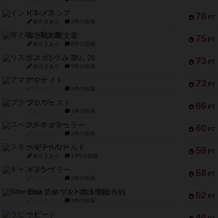
インドネシア
78
PT
紹介文あり
2件の投稿
宵と暁の呪文書
75
PT
紹介文あり
8件の投稿
リスボン・トラム 28
73
PT
紹介文あり
9件の投稿
アマナイト
73
PT
紹介文なし
1件の投稿
ブラヴェスト
66
PT
紹介文なし
1件の投稿
スペクタキュラー
60
PT
紹介文なし
1件の投稿
スモールワールド
59
PT
紹介文あり
13件の投稿
ギャンブラー
58
PT
紹介文なし
2件の投稿
Bitter End ブタペスト救出作戦
52
PT
紹介文なし
1件の投稿
ラピード
46