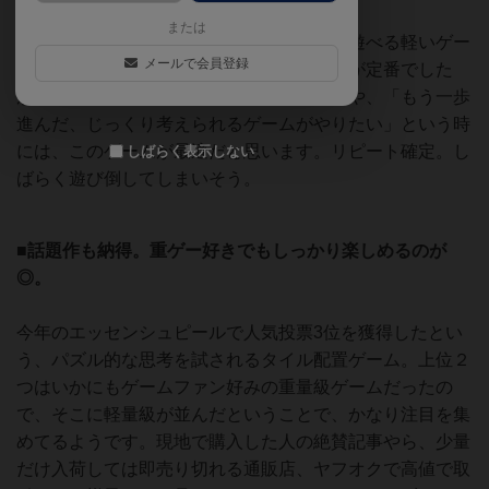
または
他のゲームを遊ぶ前の肩慣らしや、合間に遊べる軽いゲー
メールで会員登録
ムといえば、我が家では「キングドミノ」が定番でした
が、少しゲーム慣れしたメンバーで遊ぶ時や、「もう一歩
進んだ、じっくり考えられるゲームがやりたい」という時
には、このゲームが最適だと思います。リピート確定。し
しばらく表示しない
ばらく遊び倒してしまいそう。
■話題作も納得。重ゲー好きでもしっかり楽しめるのが
◎。
今年のエッセンシュピールで人気投票3位を獲得したとい
う、パズル的な思考を試されるタイル配置ゲーム。上位２
つはいかにもゲームファン好みの重量級ゲームだったの
で、そこに軽量級が並んだということで、かなり注目を集
めてるようです。現地で購入した人の絶賛記事やら、少量
だけ入荷しては即売り切れる通販店、ヤフオクで高値で取