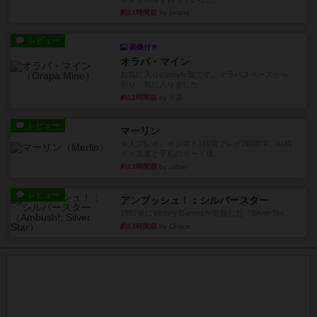
約11時間前
by jurong
レビュー
画像付き
オラパ・マイン
お気に入りのplayte製です。オラパスペースから
やり、気に入りました...
約12時間前
by くみ
レビュー
マーリン
４人プレイ。インスト1時間プレイ2時間半。結構
ダイス運と手札のカード運...
約13時間前
by oliber
レビュー
アンブッシュ！：シルバースター
1987年にVictory Gamesが出版した『Silver Sta...
約13時間前
by Chaco