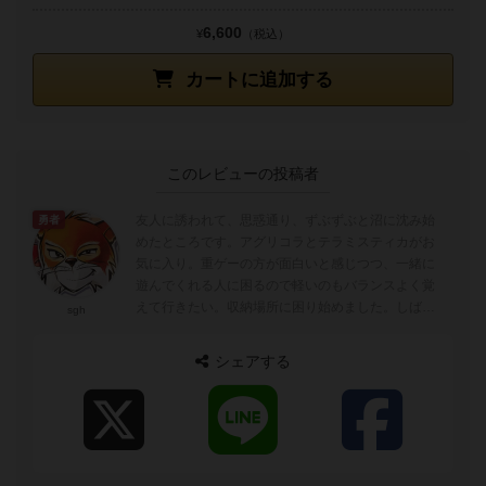
6,600
¥
（税込）
カートに追加する
このレビューの投稿者
友人に誘われて、思惑通り、ずぶずぶと沼に沈み始
勇者
めたところです。アグリコラとテラミスティカがお
気に入り。重ゲーの方が面白いと感じつつ、一緒に
遊んでくれる人に困るので軽いのもバランスよく覚
えて行きたい。収納場所に困り始めました。しばら
sgh
くは小箱メインで集めるかな・・・。ゲーム中は...
シェアする