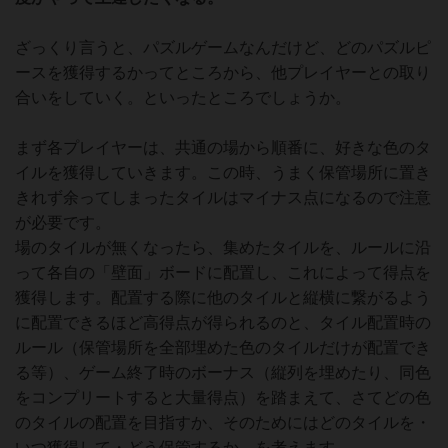
ざっくり言うと、パズルゲームなんだけど、どのパズルピ
ースを獲得するかってところから、他プレイヤーとの取り
合いをしていく。といったところでしょうか。
まず各プレイヤーは、共通の場から順番に、好きな色のタ
イルを獲得していきます。この時、うまく保管場所に置き
きれず余ってしまったタイルはマイナス点になるので注意
が必要です。
場のタイルが無くなったら、集めたタイルを、ルールに沿
って各自の「壁面」ボードに配置し、これによって得点を
獲得します。配置する際に他のタイルと縦横に繋がるよう
に配置できるほど高得点が得られるのと、タイル配置時の
ルール（保管場所を全部埋めた色のタイルだけが配置でき
る等）、ゲーム終了時のボーナス（縦列を埋めたり、同色
をコンプリートすると大量得点）を踏まえて、さてどの色
のタイルの配置を目指すか、そのためにはどのタイルを・
いつ獲得して・どう保管するか、を考えます。