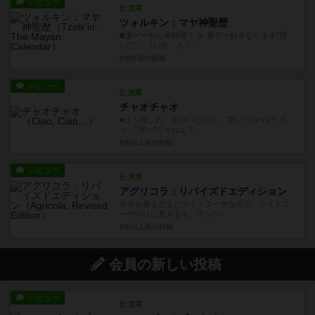
レビュー
充実
ツォルキン：マヤ神聖歴
◼️重ゲー初心者歓迎！ ＆ 重ゲー好きならまず”買
い”で。（いや、もう...
約8年前
の投稿
レビュー
充実
チャオチャオ
■えっ何これ、面白いじゃん。”買い”じゃね？ え
っ、”買い”じゃねえ？...
8年以上前
の投稿
レビュー
充実
アグリコラ：リバイズドエディション
自分自身まだまだライトユーザなので、ライトユ
ーザ向けに書きます。テンシ...
8年以上前
の投稿
会員の新しい投稿
レビュー
充実