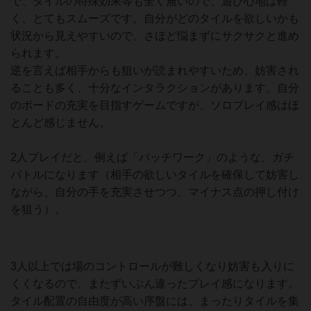
で、タイルの特殊効果等も全く無いので、遊び心地は軽
く、とてもスムーズです。自分がどのタイルを欲しいかも
状況から見えやすいので、さほど悩まずにサクサクと進め
られます。
逆を言えば相手からも狙いが読まれやすいため、妨害され
ることも多く、十分なインタラクションがあります。自分
のボードの充実を目指すゲームですが、ソロプレイ感はほ
とんど感じません。
2人プレイだと、例えば「パッチワーク」のような、ガチ
バトルになります（相手の欲しいタイルを確保して妨害し
ながら、自分の手を充実させつつ、マイナス点の押し付け
を狙う）。
3人以上では場のコントロールが難しくなり妨害も入りに
くくなるので、またずいぶん違ったプレイ感になります。
タイル配置の自由度が高い序盤には、まったりタイルを集