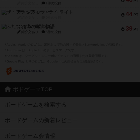
PT
紹介文なし
1件の投稿
ザ・フラッフィー・ライト
44
PT
紹介文なし
0件の投稿
ふたつの城の物語
39
PT
紹介文あり
6件の投稿
※Apple、Apple のロゴ は、米国および他の国々で登録されたApple Inc.の商標です。
※App Store は、Apple Inc.のサービスマークです。
※Android は、グーグル インコーポレイテッドの商標または登録商標です。
※Google Play とそのロゴは、Google Inc.の商標または登録商標です。
ボドゲーマTOP
ボードゲームを検索する
ボードゲームの新着レビュー
ボードゲーム会情報