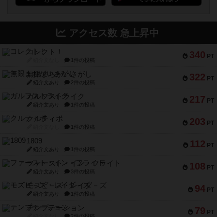
アクセス数 急上昇中
コレクト！
340
PT
紹介文なし
1件の投稿
無限まちがいさがし
322
PT
紹介文あり
2件の投稿
ガルフストライク
217
PT
紹介文あり
1件の投稿
クルティボ
203
PT
紹介文なし
1件の投稿
1809
112
PT
紹介文あり
1件の投稿
ファースト・イン・フライト
108
PT
紹介文あり
3件の投稿
モズビ－ズ・レイダ－ズ
94
PT
紹介文あり
1件の投稿
テンプテーション
79
PT
紹介文なし
2件の投稿