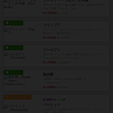
ファイアー・ブルズ / 火牛陣
火牛を引き連れて敵を殲滅させる。縦か斜めで前2
列まで攻撃できるが、自分...
約11時間前
by うらまこ
レビュー
フリップ７
カードをめくるかパスをするかを決めてパスした
時のカード数字が得点になる...
約11時間前
by mob567
レビュー
コンセプト
親のプレイヤーがお題を決めて限られたヒントの
中から他のプレイヤーに当て...
約11時間前
by mob567
レビュー
海兵隊
1988年にVictory Gamesが出版した
『Leathernec...
約11時間前
by Chaco
ルール/インスト
画像付き
充実
パーミッド
おばあちゃんは猫が大好きです!しかし、あまりに
も多くの猫を飼っているた...