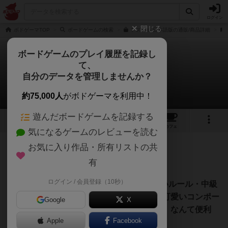
ログイン
閉じる
ボドゲーマTOP
ボードゲームの検索
アズール 日本語版の通販/商品詳細
ボードゲームのプレイ履歴を記録し
て、
アズール
自分のデータを管理しませんか？
sghさんのレビュー
約75,000人
がボドゲーマを利用中！
遊んだボードゲームを記録する
33
7
93
376
トップ
画像
動画
レビュー
カフェ
気になるゲームのレビューを読む
お気に入り作品・所有リストの共
718名
4名
0
8年以上前
有
ログイン / 会員登録（10秒）
■プレイ時間30分・初心者にもわかりやすいルール・中級
者以上も楽しめる思考性・準備カンタン・可愛いコンポー
Google
X
ネント。どんな場面でも気軽に取り出せる、なんて便利
Apple
Facebook
で、なんて優秀なやつなんだ。