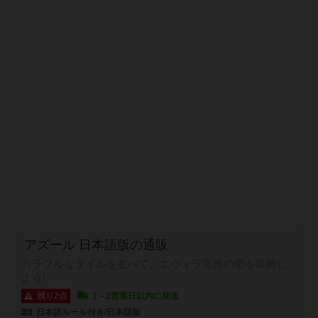
アズール 日本語版の通販
カラフルなタイルを並べて、エヴォラ宮殿の壁を装飾し
よう!
残り2点
1～2営業日以内に発送
日本語ルール付き/日本語版