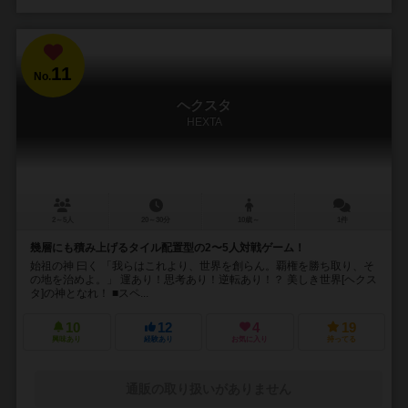
11
No.
ヘクスタ
HEXTA
2～5人
20～30分
10歳～
1件
幾層にも積み上げるタイル配置型の2〜5人対戦ゲーム！
始祖の神 曰く 「我らはこれより、世界を創らん。覇権を勝ち取り、そ
の地を治めよ。」 運あり！思考あり！逆転あり！？ 美しき世界[ヘクス
タ]の神となれ！ ■スペ...
10
12
4
19
興味あり
経験あり
お気に入り
持ってる
通販の取り扱いがありません