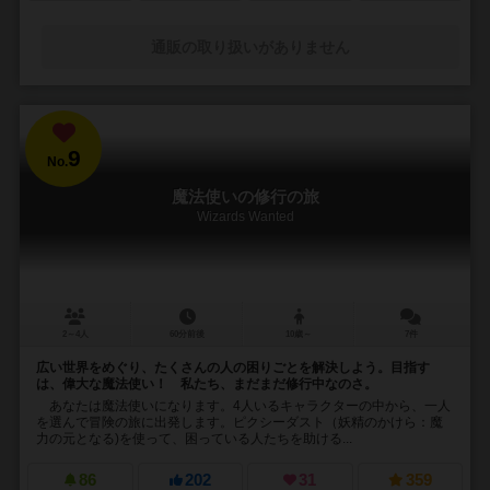
通販の取り扱いがありません
9
No.
魔法使いの修行の旅
Wizards Wanted
2～4人
60分前後
10歳～
7件
広い世界をめぐり、たくさんの人の困りごとを解決しよう。目指す
は、偉大な魔法使い！ 私たち、まだまだ修行中なのさ。
あなたは魔法使いになります。4人いるキャラクターの中から、一人
を選んで冒険の旅に出発します。ピクシーダスト（妖精のかけら：魔
力の元となる)を使って、困っている人たちを助ける...
86
202
31
359