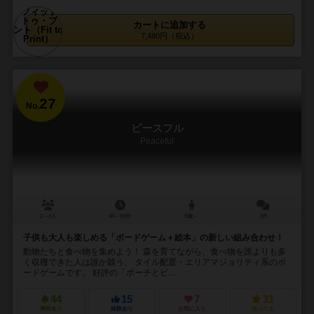
カートに追加する
7,480円（税込）
27
No.
ピースフル
Peaceful
2～4人
40～60分
8歳～
2件
子供も大人も楽しめる「ボードゲーム＋絵本」の新しい組み合わせ！
動物たちと食べ物を集めよう！ 森を育てながら、食べ物を誰よりも多
く収穫できた人は誰か競う、 タイル配置・エリアマジョリティ系のボ
ードゲームです。 好評の「ポーチとピ...
44
15
7
31
興味あり
経験あり
お気に入り
持ってる