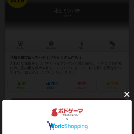
15
No.
花とミツバチ
Beez
2～4人
30～45分
8歳～
4件
花畑を飛び回ってハチミツをたくさん作ろう
きれいな花畑をミツバチたちがブンブンと飛び回る。 ハチミツを作る
ため、花の蜜を求め大忙し。ミツバチによって、作る条件が異なるハ
チミツ。 ほかのミツバチよりもハチミ...
92
200
23
128
興味あり
経験あり
お気に入り
持ってる
再入荷までお待ち下さい