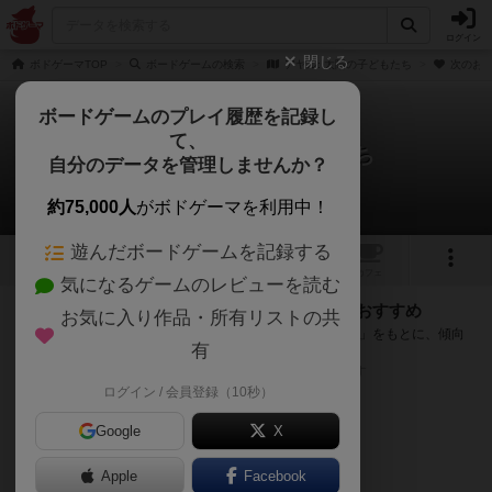
ログイン
閉じる
ボドゲーマTOP
ボードゲームの検索
アヤル: 太陽の子どもたち
次のおす
ボードゲームのプレイ履歴を記録し
て、
アヤル: 太陽の子どもたち
自分のデータを管理しませんか？
次のおすすめボードゲーム
約75,000人
がボドゲーマを利用中！
遊んだボードゲームを記録する
5
2
トップ
画像
動画
レビュー
カフェ
気になるゲームのレビューを読む
『アヤル: 太陽の子どもたち』が好きな方へのおすすめ
お気に入り作品・所有リストの共
このゲームのトップページで投票された「プレイ感の評価」をもとに、傾向
有
が近いボードゲームをランキング形式で紹介します。
※リストには一定の投票数がある作品のみを表示しています
ログイン / 会員登録（10秒）
Google
X
Apple
Facebook