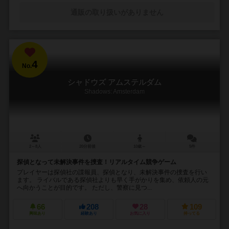
通販の取り扱いがありません
4
No.
シャドウズ アムステルダム
Shadows: Amsterdam
2～8人
20分前後
10歳～
5件
探偵となって未解決事件を捜査！リアルタイム競争ゲーム
プレイヤーは探偵社の諜報員、探偵となり、未解決事件の捜査を行い
ます。 ライバルである探偵社よりも早く手がかりを集め、依頼人の元
へ向かうことが目的です。 ただし、警察に見つ...
66
208
28
109
興味あり
経験あり
お気に入り
持ってる