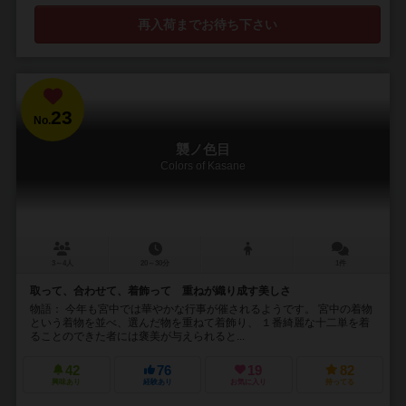
再入荷までお待ち下さい
23
No.
襲ノ色目
Colors of Kasane
3～4人
20～30分
1件
取って、合わせて、着飾って 重ねが織り成す美しさ
物語： 今年も宮中では華やかな行事が催されるようです。 宮中の着物
という着物を並べ、選んだ物を重ねて着飾り、 １番綺麗な十二単を着
ることのできた者には褒美が与えられると...
42
76
19
82
興味あり
経験あり
お気に入り
持ってる