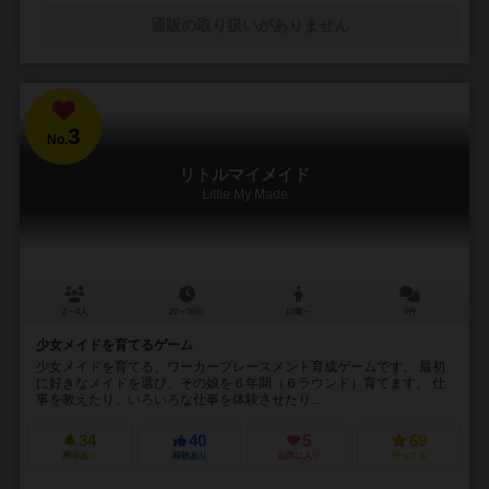
通販の取り扱いがありません
3
No.
リトルマイメイド
Little My Made
2～4人
20～30分
10歳～
5件
少女メイドを育てるゲーム
少女メイドを育てる、ワーカープレースメント育成ゲームです。 最初
に好きなメイドを選び、その娘を６年間（６ラウンド）育てます。 仕
事を教えたり、いろいろな仕事を体験させたり...
34
40
5
69
興味あり
経験あり
お気に入り
持ってる