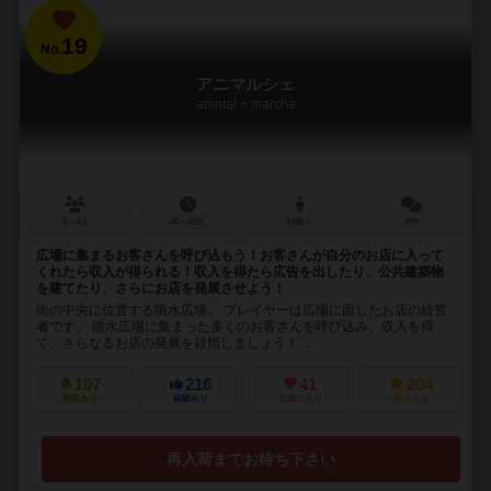
19
No.
アニマルシェ
animal + marche
2～4人
40～60分
10歳～
8件
広場に集まるお客さんを呼び込もう！お客さんが自分のお店に入って
くれたら収入が得られる！収入を得たら広告を出したり、公共建築物
を建てたり、さらにお店を発展させよう！
街の中央に位置する噴水広場。 プレイヤーは広場に面したお店の経営
者です。 噴水広場に集まった多くのお客さんを呼び込み、収入を得
て、さらなるお店の発展を目指しましょう！ ...
107
216
41
204
興味あり
経験あり
お気に入り
持ってる
再入荷までお待ち下さい