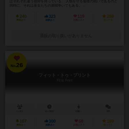
はそれぞれ違う信仰を持っている。 人類を守る最後の戦いであるのと
同時に、それは巫女たちの派閥争いでもある。 ...
240
323
119
259
興味あり
経験あり
お気に入り
持ってる
通販の取り扱いがありません
26
No.
フィット・トゥ・プリント
Fit to Print
1～6人
15～30分
10歳～
5件
107
300
68
169
興味あり
経験あり
お気に入り
持ってる