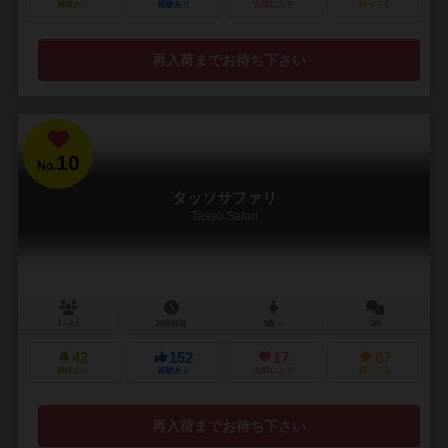
興味あり
経験あり
お気に入り
持ってる
再入荷までお待ち下さい
10
No.
タッソサファリ
Tasso Safari
2～4人
20分前後
8歳～
3件
42
152
17
67
興味あり
経験あり
お気に入り
持ってる
再入荷までお待ち下さい