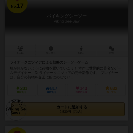
17
No.
バイキングシーソー
Viking See-Saw
2～4人
10～20分
8歳～
22件
ライナークニツィアによる知略のシーソーゲーム
船が傾かないように荷物を置いていこう！ 本作は世界的に著名なゲー
ムデザイナー、Dr.ライナークニツィアの完全新作です。 プレイヤー
は、自分の荷物を交互に船にのせてい...
201
817
143
632
興味あり
経験あり
お気に入り
持ってる
カートに追加する
2,530円（税込）