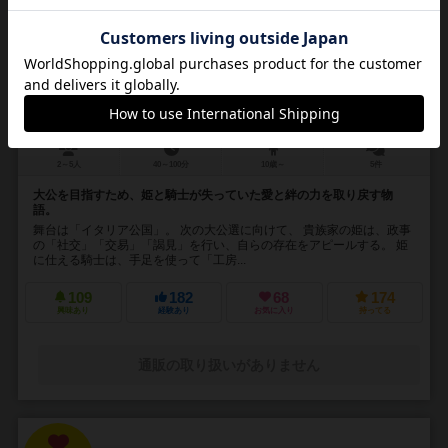
16
No.
姫と騎士
Princess & Knight
2～5人
40～100分
10歳～
5件
大公を目指すため、姫と騎士が失っていた愛と絆の力を取り戻す物
語。
舞台は「イタリア公国」。 次の大公選に向けて、 貴族家の姫は、政事
の「社交」「交易」「謁見」を行い、自らの存在をアピールする。 姫
に仕える騎士は、手足を使って「工房...
109
182
68
174
興味あり
経験あり
お気に入り
持ってる
通販の取り扱いがありません