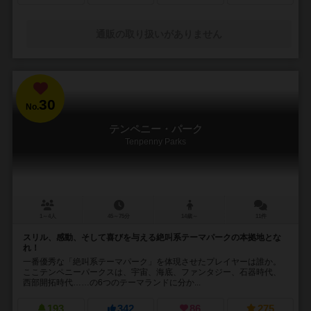
通販の取り扱いがありません
30
No.
テンペニー・パーク
Tenpenny Parks
1～4人
45～75分
14歳～
11件
スリル、感動、そして喜びを与える絶叫系テーマパークの本拠地とな
れ！
一番優秀な「絶叫系テーマパーク」を体現させたプレイヤーは誰か。
ここテンペニーパークスは、宇宙、海底、ファンタジー、石器時代、
西部開拓時代……の6つのテーマランドに分か...
193
342
86
275