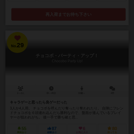
再入荷までお待ち下さい
29
No.
チョコボ・パーティ・アップ！
Chocobo Party Up!
2～4人
30～45分
10歳～
4件
キャラゲーと思ったら良ゲーだった
3人か4人用。 チョコボを呼んだり奪ったり奪われたり。 自陣にフレン
ドチョコボを６頭連れ込んだら勝利なので、盤面が進んでいるプレイ
ヤーが狙われがち。 後一手で勝ち確と思...
55
87
6
80
興味あり
経験あり
お気に入り
持ってる