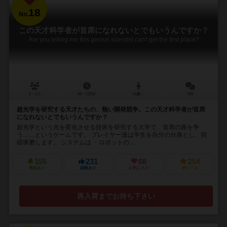
18
No.
この天才科学者が首席になれないとでもいうんですか？
Are you telling me this genius scientist can't get the first place?
2～4人
60～120分
14歳～
5件
超光学を研究する天才たちの、熱い開発競争。この天才科学者が首席
になれないとでもいうんですか？
超光学という光を変化させる技術を研究する大学で、首席の座を争
う……というゲームです。 プレイヤー達は学生を自分の分身とし、切
磋琢磨します。 システムは ・ロボットの...
155
231
68
254
興味あり
経験あり
お気に入り
持ってる
再入荷までお待ち下さい