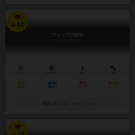
12
No.
アメリアの秘密
Amelia's Secret
1～4人
20～60分
12歳～
3件
27
56
6
83
興味あり
経験あり
お気に入り
持ってる
通販の取り扱いがありません
13