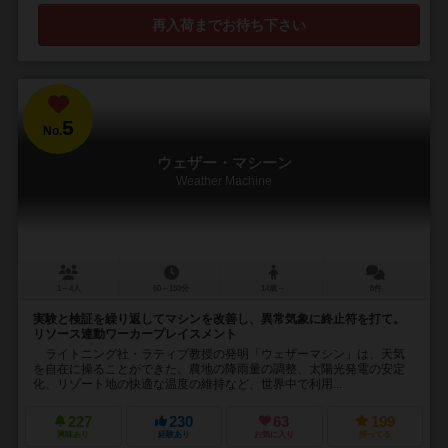
再入荷までお待ち下さい
5
No.
ウェザー・マシーン
Weather Machine
1～4人
60～150分
14歳～
8件
実験と検証を繰り返してマシンを改善し、異常気象に終止符を打て。
リソース連動ワーカープレイスメント
ライトニング社・ラティブ教授の発明「ウェザーマシン」は、天気
を自在に操ることができた。農地の降雨量の調整、太陽光発電の安定
化、リゾート地の快適な温度の維持など、世界中で利用...
227
230
63
199
興味あり
経験あり
お気に入り
持ってる