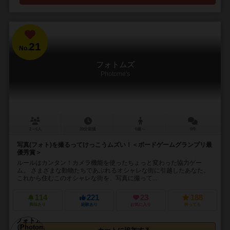
21
No.
フォトムズ
Photome's
2～6人
20分前後
6歳～
6件
写真(フォト)を撮るってけっこうムズい！＜ボードゲームグランプリ最
優秀賞＞
ルールはカンタン！カメラ機能を使ったちょっと変わった協力ゲー
ム。 さまざまな動物たちであぶれるオシャレな街に引越したあなた。
これから住むこのオシャレな街を、写真に撮って...
114
221
23
188
興味あり
経験あり
お気に入り
持ってる