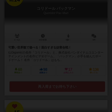
No.
コリドール パックマン
Quoridor Pac-Man
2～5人
15分前後
8歳～
3件
可愛い世界観で遊べる！面白すぎる妨害合戦！
仏Gigamicの名作「コリドール」と、株式会社バンダイナムコエンター
テインメントの名作ビデオゲーム、「パックマン」が手を組んだボー
ドゲーム！ 名作「コリドール」はもち...
60
98
17
136
興味あり
経験あり
お気に入り
持ってる
再入荷までお待ち下さい