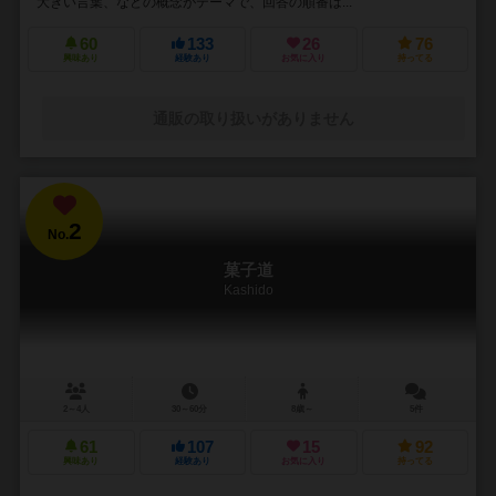
大きい言葉、などの概念がテーマで、回答の順番は...
60
133
26
76
興味あり
経験あり
お気に入り
持ってる
通販の取り扱いがありません
2
No.
菓子道
Kashido
2～4人
30～60分
8歳～
5件
61
107
15
92
興味あり
経験あり
お気に入り
持ってる