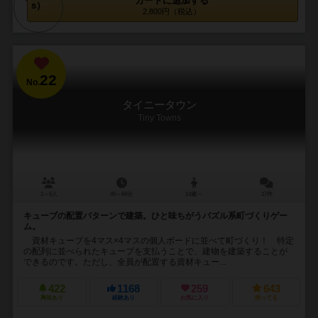
カートに追加する
2,800円（税込）
22
No.
タイニータウン
Tiny Towns
1～6人
45～60分
14歳～
17件
キューブの配置パターンで建築。ひと味ちがうパズル系町づくりゲー
ム。
資材キューブを4マス×4マスの個人ボードに並べて町づくり！ 特定
の配列に並べられたキューブを支払うことで、建物を建築することが
できるのです。ただし、全員が配置する資材キュー...
422
1168
259
643
興味あり
経験あり
お気に入り
持ってる