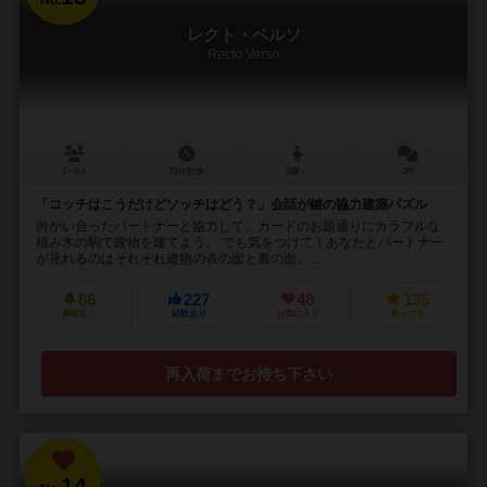
No.
レクト・ベルソ
Recto Verso
2～6人
30分前後
8歳～
3件
「コッチはこうだけどソッチはどう？」会話が鍵の協力建築パズル
向かい合ったパートナーと協力して、カードのお題通りにカラフルな
積み木の駒で建物を建てよう。 でも気をつけて！あなたとパートナー
が見れるのはそれぞれ建物の表の面と裏の面。 ...
86
227
48
135
興味あり
経験あり
お気に入り
持ってる
再入荷までお待ち下さい
14