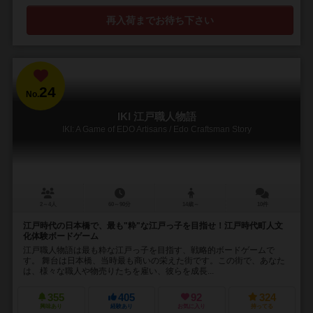
再入荷までお待ち下さい
24
No.
IKI 江戸職人物語
IKI: A Game of EDO Artisans / Edo Craftsman Story
2～4人
60～90分
14歳～
10件
江戸時代の日本橋で、最も"粋"な江戸っ子を目指せ！江戸時代町人文
化体験ボードゲーム
江戸職人物語は最も粋な江戸っ子を目指す、戦略的ボードゲームで
す。 舞台は日本橋、当時最も商いの栄えた街です。この街で、あなた
は、様々な職人や物売りたちを雇い、彼らを成長...
355
405
92
324
興味あり
経験あり
お気に入り
持ってる