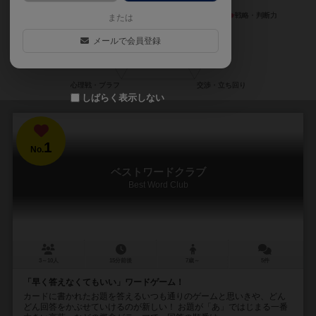
または
メールで会員登録
しばらく表示しない
1
No.
ベストワードクラブ
Best Word Club
3～10人
15分前後
7歳～
5件
「早く答えなくてもいい」ワードゲーム！
カードに書かれたお題を答えるいつも通りのゲームと思いきや、どん
どん回答をかぶせていけるのが新しい！ お題が「あ」ではじまる一番