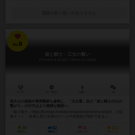
通販の取り扱いがありません
8
No.
姫と騎士：乙女の誓い
Princess & Knight: Otome no chikai
2～5人
40～100分
10歳～
4件
現大公の孫娘や準男爵家も参戦し、「大公選」及び「姫と騎士の心の
繋がり」の行方はより複雑な物語へ。
「姫と騎士」https://bodoge.hoobby.net/games/princess-knight の拡
張キット ・各個人及び全体のゲーム中目標及び指針であると...
36
62
31
111
興味あり
経験あり
お気に入り
持ってる