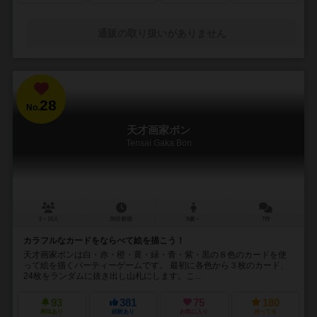
通販の取り扱いがありません
28
No.
天才画家ボン
Tensai Gaka Bon
2～10人
30分前後
8歳～
7件
カラフルなカードをならべて絵を描こう！
天才画家ボンは白・赤・橙・黄・緑・青・紫・黒の８色のカードを使
って絵を描くパーティーゲームです。 最初に各色から３枚のカード、
24枚をランダムに抜き出し山札にします。こ...
93
381
75
180
興味あり
経験あり
お気に入り
持ってる