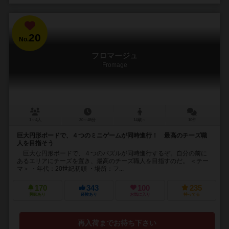
20
No.
フロマージュ
Fromage
1～4人
30～45分
14歳～
10件
巨大円形ボードで、４つのミニゲームが同時進行！ 最高のチーズ職
人を目指そう
巨大な円形ボードで、４つのパズルが同時進行するぞ。自分の前に
あるエリアにチーズを置き、最高のチーズ職人を目指すのだ。 ＜テー
マ＞ ・年代：20世紀初頭 ・場所：フ...
170
343
100
235
興味あり
経験あり
お気に入り
持ってる
再入荷までお待ち下さい