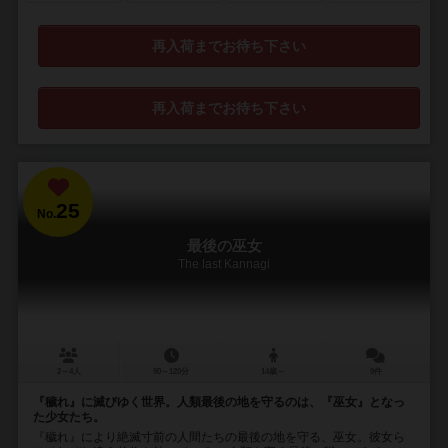
再入荷までお待ち下さい
再入荷までお待ち下さい
25
No.
最後の巫女
The last Kannagi
2～4人
90～120分
14歳～
9件
『穢れ』に滅びゆく世界。人類最後の地を守るのは、『巫女』となっ
た少女たち。
『穢れ』により絶滅寸前の人間たちの最後の地を守る、巫女。彼女ら