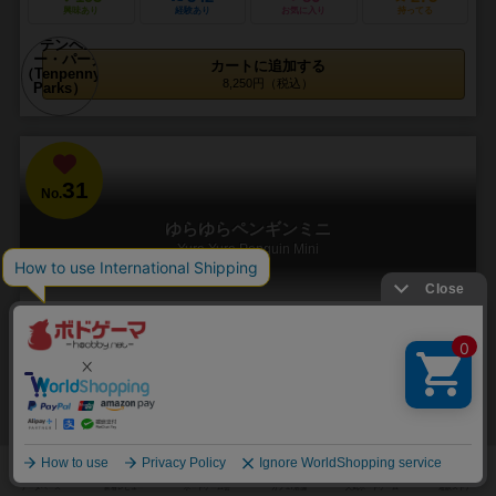
興味あり
経験あり
お気に入り
持ってる
カートに追加する
8,250円（税込）
31
No.
ゆらゆらペンギンミニ
Yura Yura Penguin Mini
2～6人
15分前後
7歳～
1件
カードゲーム×バランスゲーム ゆらゆらペンギンが小さくなって新登
場！
いつでもどこでも、コンパクトに。持ち運びに便利な小型版！ 『ゆら
ゆらペンギン』をミニサイズにした『ゆらゆらペンギンミニ』は、 カ
バンにも入れやすい小さいサイズ！ 気軽に...