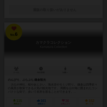
通販の取り扱いがありません
6
No.
カマクラコレクション
Kamakura Collection
2～4人
45分前後
14歳～
8件
のんびり、ぶらぶら 鎌倉観光
大仏や神社、桜やあじさい、海水浴やモミジ狩り。 鎌倉は四季折々
の風景が散策できる人気の観光地です。 周囲を山や海に囲まれたコン
パクトな街で、歩いて名所を巡ることができます。...
115
161
36
152
興味あり
経験あり
お気に入り
持ってる