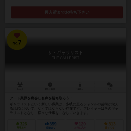
再入荷までお待ち下さい
7
No.
ザ・ギャラリスト
THE GALLERIST
1～4人
120分前後
13歳～
9件
アート業界を席巻し名声を勝ち取ろう！
ギャラリストという新しい職業は、多岐に亘るジャンルの芸術が栄え
る現代において、なくてはならない存在です。プレイヤーはそのギャ
ラリストとなり、様々な仕事をこなしていきます。 ...
326
359
120
313
興味あり
経験あり
お気に入り
持ってる