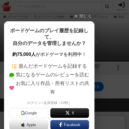
ログイン
閉じる
ボドゲーマTOP
ボードゲームの検索
アヤル: 太陽の子どもたち
動画
ボードゲームのプレイ履歴を記録し
て、
アヤル: 太陽の子どもたち
自分のデータを管理しませんか？
0件の動画
約75,000人
がボドゲーマを利用中！
遊んだボードゲームを記録する
5
2
トップ
画像
動画
レビュー
カフェ
気になるゲームのレビューを読む
お気に入り作品・所有リストの共
アヤル: 太陽の子どもたちのトップに戻る
有
ログイン / 会員登録（10秒）
会員の新しい投稿
Google
X
レビュー
充実
Apple
Facebook
オラニエンブルガー運河