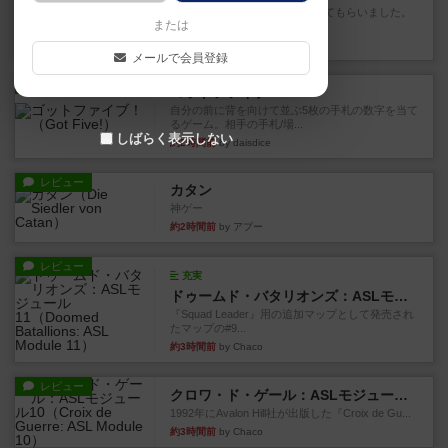
友人の所持してるゲームをさせてもらいました。
または
順番にできる作業のいずれか...
16分前
by おっちょこちょい
メールで会員登録
レビュー
ゴットファイブ！
自分の前に背を向けて並ぶ5枚の手札の数字を当て
るゲーム。相手の手札/場...
しばらく表示しない
約2時間前
by daisdice
レビュー
カタン
神ゲー
約2時間前
by アプー
レビュー
充実
ドゥームド・バタリオンズ：ASLモジュール11
『Squad Leader』用の追加マップとして発売され
たマップの#9...
約3時間前
by Chaco
レビュー
クロワ・ド・ゲール：ASLモジュール10
1992年にAvalon Hill社が出版した『Croix de Gu...
約3時間前
by Chaco