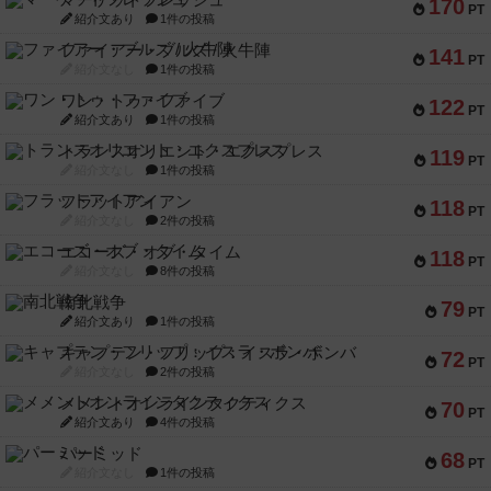
マーケットフレッシュ
170
PT
紹介文あり
1件の投稿
ファイアー・ブルズ / 火牛陣
141
PT
紹介文なし
1件の投稿
ワン・トゥ・ファイブ
122
PT
紹介文あり
1件の投稿
トランスオリエント・エクスプレス
119
PT
紹介文なし
1件の投稿
フラットアイアン
118
PT
紹介文なし
2件の投稿
エコーズ・オブ・タイム
118
PT
紹介文なし
8件の投稿
南北戦争
79
PT
紹介文あり
1件の投稿
キャプテン・フリップ：イスラ・ボンバ
72
PT
紹介文なし
2件の投稿
メメントオンラインタクティクス
70
PT
紹介文あり
4件の投稿
パーミッド
68
PT
紹介文なし
1件の投稿