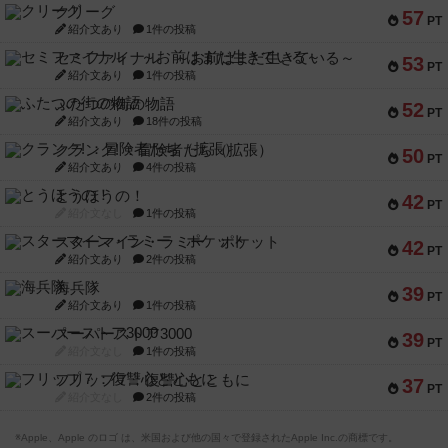
クリーグ
57
PT
紹介文あり
1件の投稿
セミファイナル ～お前はまだ生きている～
53
PT
紹介文あり
1件の投稿
ふたつの街の物語
52
PT
紹介文あり
18件の投稿
クランク! ：冒険者たち（拡張）
50
PT
紹介文あり
4件の投稿
とうほうの！
42
PT
紹介文なし
1件の投稿
スターマイン・ラミー ポケット
42
PT
紹介文あり
2件の投稿
海兵隊
39
PT
紹介文あり
1件の投稿
スーパーストア3000
39
PT
紹介文なし
1件の投稿
フリップ７：復讐心とともに
37
PT
紹介文なし
2件の投稿
※Apple、Apple のロゴ は、米国および他の国々で登録されたApple Inc.の商標です。