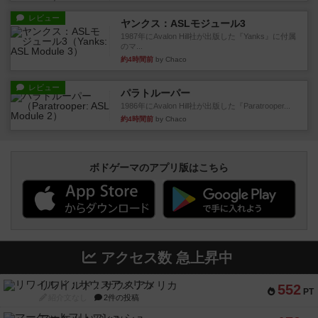
レビュー
ヤンクス：ASLモジュール3
1987年にAvalon Hill社が出版した『Yanks』に付属
のマ...
約4時間前
by Chaco
レビュー
パラトルーパー
1986年にAvalon Hill社が出版した『Paratrooper...
約4時間前
by Chaco
ボドゲーマのアプリ版はこちら
アクセス数 急上昇中
リワイルド：サウスアメリカ
552
PT
紹介文なし
2件の投稿