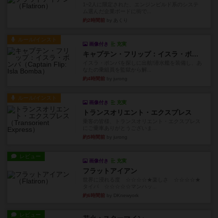
1~2人に限定された、エンジンビルド系のシステ
ム選んだ企業ボードに街で...
約2時間前
by あくり
ルール/インスト
画像付き
充実
キャプテン・フリップ：イスラ・ボンバ
イスラ・ボンバを探しに出航!潜水艦を装備し、あ
なたの乗組員を監獄から解...
約4時間前
by jurong
ルール/インスト
画像付き
充実
トランスオリエント・エクスプレス
乗客の皆様、トランスオリエント・エクスプレス
にご乗車ありがとうございま...
約5時間前
by jurong
レビュー
画像付き
充実
フラットアイアン
世界に浸れる度 ☆☆☆☆★楽しさ ☆☆☆☆★
タイパ ☆☆☆☆☆マンハッ...
約6時間前
by DKnewyork
レビュー