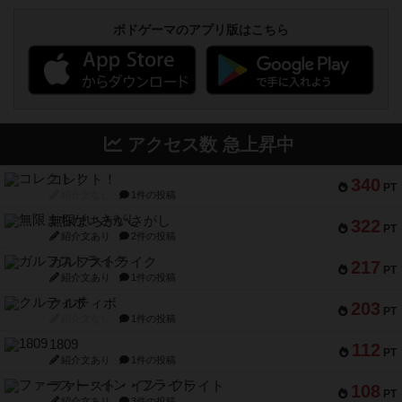
ボドゲーマのアプリ版はこちら
アクセス数 急上昇中
コレクト！
340
PT
紹介文なし
1件の投稿
無限まちがいさがし
322
PT
紹介文あり
2件の投稿
ガルフストライク
217
PT
紹介文あり
1件の投稿
クルティボ
203
PT
紹介文なし
1件の投稿
1809
112
PT
紹介文あり
1件の投稿
ファースト・イン・フライト
108
PT
紹介文あり
3件の投稿