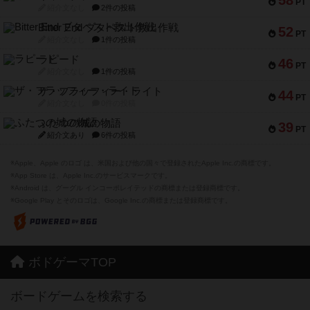
PT
紹介文なし
2件の投稿
Bitter End ブタペスト救出作戦
52
PT
紹介文なし
1件の投稿
ラピード
46
PT
紹介文なし
1件の投稿
ザ・フラッフィー・ライト
44
PT
紹介文なし
0件の投稿
ふたつの城の物語
39
PT
紹介文あり
6件の投稿
※Apple、Apple のロゴ は、米国および他の国々で登録されたApple Inc.の商標です。
※App Store は、Apple Inc.のサービスマークです。
※Android は、グーグル インコーポレイテッドの商標または登録商標です。
※Google Play とそのロゴは、Google Inc.の商標または登録商標です。
ボドゲーマTOP
ボードゲームを検索する