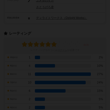
ぶきゅのすけ
アートワーク
さとうげろ彦
ディライトワークス（Delight Works）
関連企業/団体
レーティング
レーティングを行うには
ログイン
が必要です
1
2%
10点の人
4
10%
9点の人
11
27%
8点の人
10
24%
7点の人
6
15%
6点の人
2
5%
5点の人
2
5%
4点の人