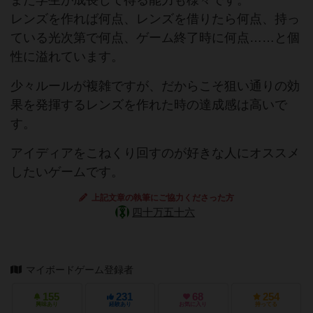
また学生が成長して得る能力も様々です。
レンズを作れば何点、レンズを借りたら何点、持っ
ている光次第で何点、ゲーム終了時に何点……と個
性に溢れています。
少々ルールが複雑ですが、だからこそ狙い通りの効
果を発揮するレンズを作れた時の達成感は高いで
す。
アイディアをこねくり回すのが好きな人にオススメ
したいゲームです。
上記文章の執筆にご協力くださった方
四十万五十六
マイボードゲーム登録者
155
231
68
254
興味あり
経験あり
お気に入り
持ってる