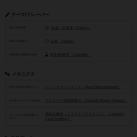
テーマ/フレーバー
未来・近未来（Future）
舞台の時代背景
日本（Japan）
地域や文化圏など
科学者/研究（Scientist）
主要登場人物/職業や生物
メカニクス
ハンドマネージメント（Hand Management）
得点や資源等の獲得ルール
プレイヤー別固有能力（Variable Player Powers）
その他のメカニクスや仕組み
場札の獲得（ドラフト / リミテッド）（Limited /
プレイヤーの干渉/影響アク
ション
Card Drafting）