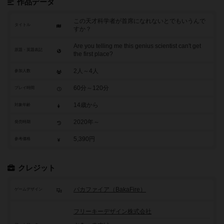
作品データ
この天才科学者が首席になれないとでもいうんで
タイトル
すか？
Are you telling me this genius scientist can't get
原題・英題表記
the first place?
2人～4人
参加人数
60分～120分
プレイ時間
14歳から
対象年齢
2020年～
発売時期
5,390円
参考価格
クレジット
バカファイア（BakaFire）
ゲームデザイン
フリーキーデザイン株式会社