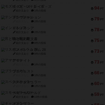
モズビ－ズ・レイダ－ズ
94
PT
紹介文あり
1件の投稿
テンプテーション
79
PT
紹介文なし
2件の投稿
インドネシア
78
PT
紹介文あり
2件の投稿
宵と暁の呪文書
75
PT
紹介文あり
8件の投稿
リスボン・トラム 28
73
PT
紹介文あり
9件の投稿
アマナイト
73
PT
紹介文なし
1件の投稿
ブラヴェスト
66
PT
紹介文なし
1件の投稿
スペクタキュラー
60
PT
紹介文なし
1件の投稿
スモールワールド
59
PT
紹介文あり
13件の投稿
ギャンブラー
58