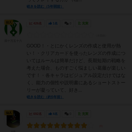
続きを読む（5年弱前）
仙人
426名
1名
0
充実
四十万五十六
GOOD！・とにかくレンズの作成と使用が熱
い！・クリアカードを使ったレンズの作成につ
いてはルールは簡単だけど、長期短期の戦略を
考えた場合、ものすごく悩ましい葛藤が楽しい
です！・各キャラはビジュアル設定だけではな
く、能力の個性や説明書にあるショートストー
リーが凝っていて、好き...
続きを読む（約5年前）
仙人
692名
4名
0
充実
szk