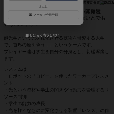
または
超光学を研究する天才たちの、熱い開発競
メールで会員登録
争。この天才科学者が首席になれないとでも
いうんですか？
しばらく表示しない
超光学という光を変化させる技術を研究する大学
で、首席の座を争う……というゲームです。
プレイヤー達は学生を自分の分身とし、切磋琢磨し
ます。
システムは
・ロボットの『ロビー』を使ったワーカープレスメ
ント
・光という資材や学生の閃きや行動力を管理するリ
ソース制御
・学生の能力の成長
・光を様々なものに変化させる装置『レンズ』の作