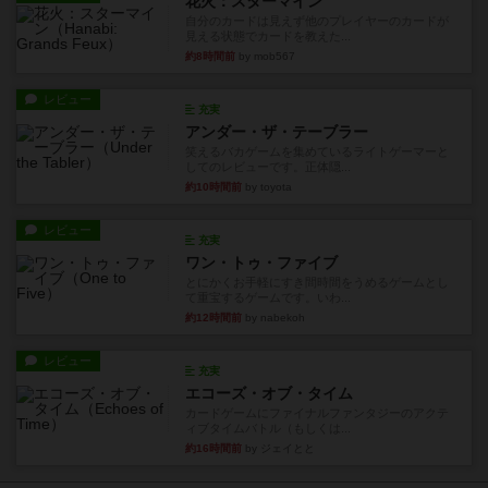
花火：スターマイン
自分のカードは見えず他のプレイヤーのカードが
見える状態でカードを教えた...
約8時間前
by mob567
レビュー
充実
アンダー・ザ・テーブラー
笑えるバカゲームを集めているライトゲーマーと
してのレビューです。正体隠...
約10時間前
by toyota
レビュー
充実
ワン・トゥ・ファイブ
とにかくお手軽にすき間時間をうめるゲームとし
て重宝するゲームです。いわ...
約12時間前
by nabekoh
レビュー
充実
エコーズ・オブ・タイム
カードゲームにファイナルファンタジーのアクテ
ィブタイムバトル（もしくは...
約16時間前
by ジェイとと