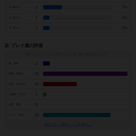
3
7%
3点の人
1
2%
2点の人
1
2%
1点の人
プレイ感の評価
トグルスイッチを押すとプレイ感（
※
）の投票ができます
2
運・確率
25
戦略・判断力
10
交渉・立ち回り
1
心理戦・ブラフ
0
攻防・戦闘
20
アート・外見
似たプレイ感のゲームを探す→