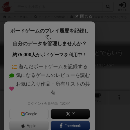
ログイン
閉じる
ボドゲーマTOP
ボードゲームの検索
この天才科学者が首席になれないとでもい
ボードゲームのプレイ履歴を記録し
て、
自分のデータを管理しませんか？
この天才科学者が首席になれないとでもいう
約75,000人
がボドゲーマを利用中！
んですか？
Are you telling me this genius scientist can't get the first place?
遊んだボードゲームを記録する
気になるゲームのレビューを読む
お気に入り作品・所有リストの共
有
8
4
19
トップ
画像
動画
レビュー
カフェ
ログイン / 会員登録（10秒）
Google
X
Apple
Facebook