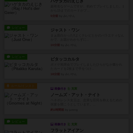
ハゲタカのえじき
超有名なゲームですが、初めてプレイしました。1
から15までのカードがプ...
5分前
by みいやん
レビュー
ジャスト・ワン
まぁ面白かった‼️よくテレビとかのバラエティなん
かで、お題がわからずに...
10分前
by みいやん
レビュー
ピタッコカルタ
ボドゲ相席会でプレイしましたひらがなが書かれ
たカードを2枚まで手をつけ...
18分前
by みいやん
ルール/インスト
画像付き
充実
ノームズ・アット・ナイト
ベネボレンス女王は、忠実な臣民を称えるための
祝宴を開こうとしています。...
約1時間前
by jurong
レビュー
画像付き
充実
フラットアイアン