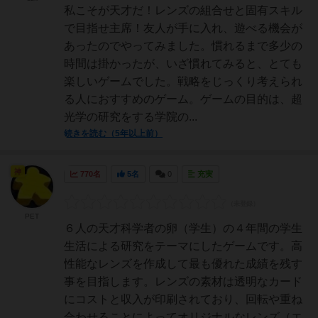
私こそが天才だ！レンズの組合せと固有スキル
で目指せ主席！友人が手に入れ、遊べる機会が
あったのでやってみました。慣れるまで多少の
時間は掛かったが、いざ慣れてみると、とても
楽しいゲームでした。戦略をじっくり考えられ
る人におすすめのゲーム。ゲームの目的は、超
光学の研究をする学院の...
続きを読む（5年以上前）
神
770名
5名
0
充実
PET
６人の天才科学者の卵（学生）の４年間の学生
生活による研究をテーマにしたゲームです。高
性能なレンズを作成して最も優れた成績を残す
事を目指します。レンズの素材は透明なカード
にコストと収入が印刷されており、回転や重ね
合わせることによってオリジナルなレンズ（エ