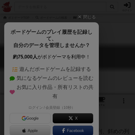
ログイン
閉じる
ボドゲーマTOP
ボードゲームの検索
菓子道
ボードゲームのプレイ履歴を記録し
て、
自分のデータを管理しませんか？
菓子道
約75,000人
がボドゲーマを利用中！
Kashido
遊んだボードゲームを記録する
気になるゲームのレビューを読む
お気に入り作品・所有リストの共
有
1
4
7
トップ
画像
動画
レビュー
カフェ
ログイン / 会員登録（10秒）
Google
X
お菓子のタイルを動かして、縦列、横列、斜めの列
Apple
Facebook