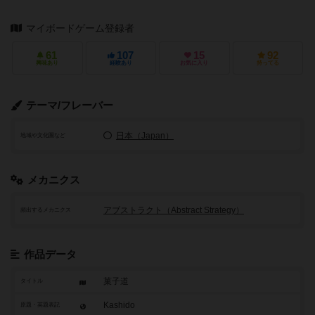
マイボードゲーム登録者
61
107
15
92
興味あり
経験あり
お気に入り
持ってる
テーマ/フレーバー
日本（Japan）
地域や文化圏など
メカニクス
アブストラクト（Abstract Strategy）
頻出するメカニクス
作品データ
菓子道
タイトル
Kashido
原題・英題表記