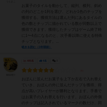
うらまこ
お菓子のタイルを動かして、縦列、横列、斜め
の列のどこか1列を選び、どれか1色のチップを
獲得する。獲得方法は選んだ列にあるタイルの
色の数とチップに描かれている数が同数以上で
獲得できます。獲得したチップはゲーム終了時
に1〜4点になるのと、次手番以降に使える特殊
チップとなります。...
続きを読む（3年弱前）
仙人
485名
4名
0
御味噌汁
おぼんに並んだお菓子を上下か左右で入れ替え
ていき、おぼんの外に並んだチップを獲得、得
点が高いプレイヤーが勝利となります。手番で
はお菓子の入れ替えを行います。おぼんの外側
のチップは記入されているマークの数だけ、同