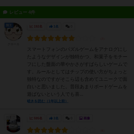
レビュー 4件
国王
192名
1名
0
クローカ
スマートフォンのパズルゲームをアナログにし
たようなデザインが独特かつ、和菓子をモチー
フにした盤面の華やかさがすばらしいゲームで
す。ルールとしてはチップの使い方がちょっと
独特なのですがそこら辺も含めてユニークで面
白いと思いました。普段あまりボードゲームを
遊ばないという人でも喜...
続きを読む（1年以上前）
たまご
595名
2名
0
画像