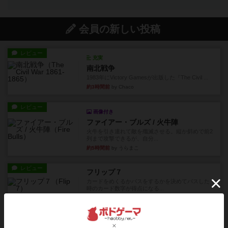
会員の新しい投稿
レビュー
充実
南北戦争
1983年にVictory Gamesが出版した『The Civil ...
約3時間前
by Chaco
レビュー
画像付き
ファイアー・ブルズ / 火牛陣
火牛を引き連れて敵を殲滅させる。縦か斜めで前2
列まで攻撃できるが、自分...
約5時間前
by うらまこ
レビュー
フリップ７
カードをめくるかパスをするかを決めてパスした
時のカード数字が得点になる...
約5時間前
by mob567
レビュー
コンセプト