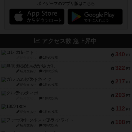
ボドゲーマのアプリ版はこちら
アクセス数 急上昇中
コレクト！
340
PT
紹介文なし
1件の投稿
無限まちがいさがし
322
PT
紹介文あり
2件の投稿
ガルフストライク
217
PT
紹介文あり
1件の投稿
クルティボ
203
PT
紹介文なし
1件の投稿
1809
112
PT
紹介文あり
1件の投稿
ファースト・イン・フライト
108
PT
紹介文あり
3件の投稿