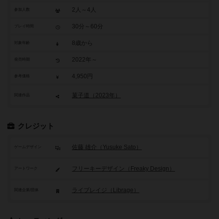
2人～4人
参加人数
30分～60分
プレイ時間
8歳から
対象年齢
2022年～
発売時期
4,950円
参考価格
菓子道（2023年）
関連作品
クレジット
佐藤 雄介（Yusuke Sato）
ゲームデザイン
フリーキーデザイン（Freaky Design）
アートワーク
ライブレイジ（Librage）
関連企業/団体