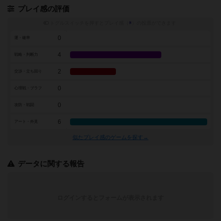
プレイ感の評価
トグルスイッチを押すとプレイ感（
※
）の投票ができます
0
運・確率
4
戦略・判断力
2
交渉・立ち回り
0
心理戦・ブラフ
0
攻防・戦闘
6
アート・外見
似たプレイ感のゲームを探す→
データに関する報告
ログインするとフォームが表示されます