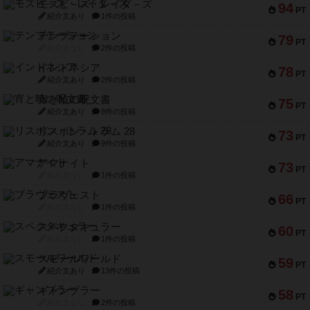
モズビ－ズ・レイダ－ズ
94
PT
紹介文あり
1件の投稿
テンプテーション
79
PT
紹介文なし
2件の投稿
インドネシア
78
PT
紹介文あり
2件の投稿
宵と暁の呪文書
75
PT
紹介文あり
8件の投稿
リスボン・トラム 28
73
PT
紹介文あり
9件の投稿
アマナイト
73
PT
紹介文なし
1件の投稿
ブラヴェスト
66
PT
紹介文なし
1件の投稿
スペクタキュラー
60
PT
紹介文なし
1件の投稿
スモールワールド
59
PT
紹介文あり
13件の投稿
ギャンブラー
58
PT
紹介文なし
2件の投稿