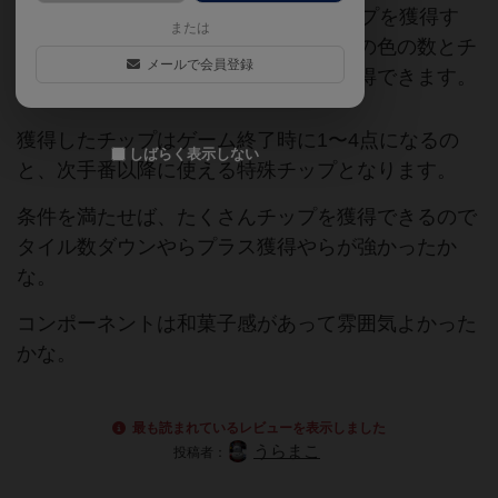
のどこか1列を選び、どれか1色のチップを獲得す
または
る。獲得方法は選んだ列にあるタイルの色の数とチ
メールで会員登録
ップに描かれている数が同数以上で獲得できます。
獲得したチップはゲーム終了時に1〜4点になるの
しばらく表示しない
と、次手番以降に使える特殊チップとなります。
条件を満たせば、たくさんチップを獲得できるので
タイル数ダウンやらプラス獲得やらが強かったか
な。
コンポーネントは和菓子感があって雰囲気よかった
かな。
最も読まれているレビューを表示しました
うらまこ
投稿者：