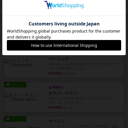
親のプレイヤーがお題を決めて限られたヒントの
中から他のプレイヤーに当て...
約6時間前
by mob567
レビュー
海兵隊
1988年にVictory Gamesが出版した
『Leathernec...
約6時間前
by Chaco
ルール/インスト
画像付き
充実
パーミッド
おばあちゃんは猫が大好きです!しかし、あまりに
も多くの猫を飼っているた...
約6時間前
by jurong
レビュー
画像付き
オラパ・マイン
お気に入りのplayte製です。オラパスペースから
やり、気に入りました...
約6時間前
by くみ
レビュー
マーリン
４人プレイ。インスト1時間プレイ2時間半。結構