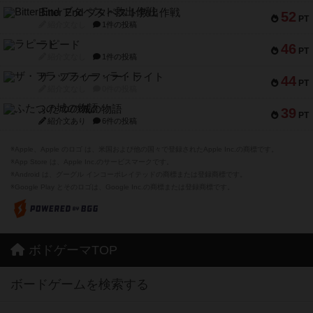
Bitter End ブタペスト救出作戦
52
PT
紹介文なし
1件の投稿
ラピード
46
PT
紹介文なし
1件の投稿
ザ・フラッフィー・ライト
44
PT
紹介文なし
0件の投稿
ふたつの城の物語
39
PT
紹介文あり
6件の投稿
※Apple、Apple のロゴ は、米国および他の国々で登録されたApple Inc.の商標です。
※App Store は、Apple Inc.のサービスマークです。
※Android は、グーグル インコーポレイテッドの商標または登録商標です。
※Google Play とそのロゴは、Google Inc.の商標または登録商標です。
ボドゲーマTOP
ボードゲームを検索する