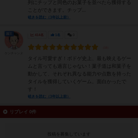
列にチップと同色のお菓子を並べたら獲得する
ことができます。チップ...
続きを読む（3年以上前）
国王
414名
1名
0
ケンチャンヌ
タイル可愛すぎ！ボドゲ史上、最も映えるゲー
ムと言っても過言じゃない！菓子道は和菓子を
動かして、それぞれ異なる能力や点数を持った
タイルを獲得していくゲーム。面白かったで
す！
続きを読む（3年以上前）
リプレイ 0件
投稿を募集しています