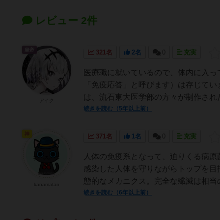
レビュー 2件
皇帝
321名
2名
0
充実
医療職に就いているので、体内に入っ
「免疫応答」と呼びます）は存じてい
は、流石東大医学部の方々が制作された
アイク
続きを読む（5年以上前）
神
371名
1名
0
充実
人体の免疫系となって、迫りくる病原
感染した人体を守りながらトップを目
態的なメカニクス。完全な殲滅は相当の
kanamatan
続きを読む（6年以上前）