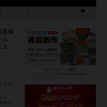
/インスト
掲示板
拡張/関連
作
次のおすすめ
病原体
ーム
ド上
ボードゲーム通販
オンラインストアで7,500商品を販売中
ヒトが
なっ
体内か