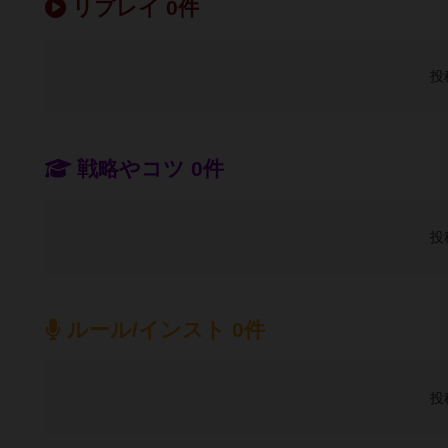
リプレイ 0件
投
戦略やコツ 0件
投
ルール/インスト 0件
投