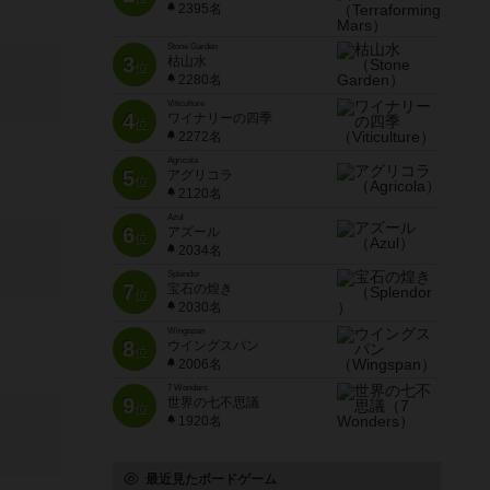
2395名
Stone Garden
3
枯山水
位
2280名
Viticulture
4
ワイナリーの四季
位
2272名
Agricola
5
アグリコラ
位
2120名
Azul
6
アズール
位
2034名
Splendor
7
宝石の煌き
位
2030名
Wingspan
8
ウイングスパン
位
2006名
7 Wonders
9
世界の七不思議
位
1920名
最近見たボードゲーム