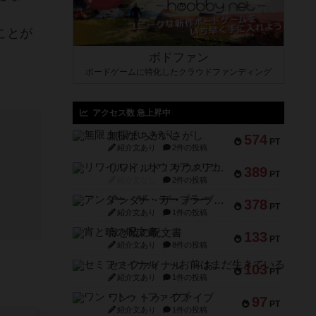
ことが
ボドファン
ボードゲームに特化したクラウドファンディング
アクセス数 急上昇中
無限まちがいさがし
574
PT
紹介文あり
2件の投稿
リワイルド：サウスアメリカ
389
PT
紹介文なし
2件の投稿
アンダー・ザ・テーブラー
378
PT
紹介文あり
1件の投稿
宵と暁の呪文書
133
PT
紹介文あり
8件の投稿
セミファイナル ～お前はまだ生きている～
103
PT
紹介文あり
1件の投稿
ワン・トゥ・ファイブ
97
PT
紹介文あり
1件の投稿