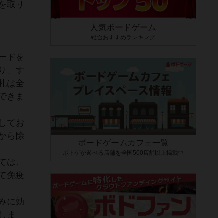
を取り
人気ボードゲーム
総合おすすめランキング
ードを
り、す
札は全
できま
してお
から除
ボードゲームカフェ一覧
ボドゲが遊べる店舗を全国500店舗以上掲載中
ては、
て免疫
みに効
しま