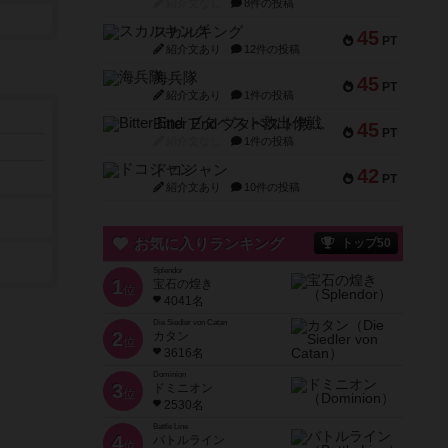
紹介文なし
8件の投稿
スカルキング
45
PT
紹介文あり
12件の投稿
海兵隊
45
PT
紹介文あり
1件の投稿
Bitter End ブタペスト救出作戦
45
PT
紹介文なし
1件の投稿
ドコジャン
42
PT
紹介文あり
10件の投稿
お気に入りランキング
トップ50
Splendor
1
宝石の煌き
位
4041名
Die Siedler von Catan
2
カタン
位
3616名
Dominion
3
ドミニオン
位
2530名
Battle Line
4
バトルライン
位