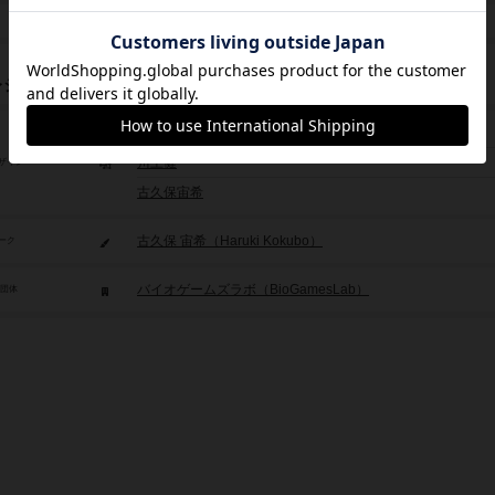
5,000円
レジット
中野誠大
川上健
ザイン
古久保宙希
古久保 宙希（Haruki Kokubo）
ーク
バイオゲームズラボ（BioGamesLab）
/団体