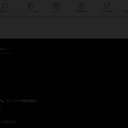
索
新着レビュー
ボードゲーム会
コミュニティ
掲示板一覧
19年～
プレイヤー別固有能力
希
の登録/分布