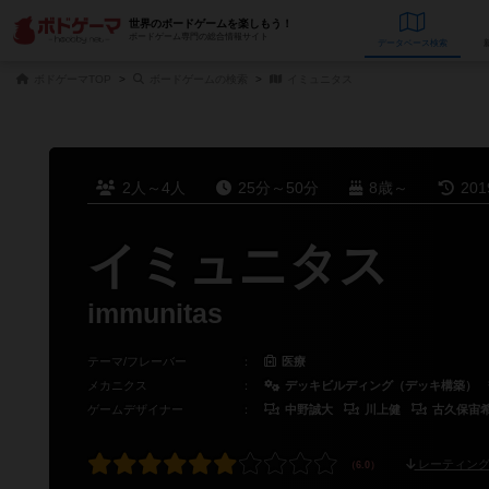
世界のボードゲームを楽しもう！
ボードゲーム専門の総合情報サイト
データベース
検
ボドゲーマTOP
ボードゲームの検索
イミュニタス
2人～4人
25分～50分
8歳～
20
イミュニタス
immunitas
テーマ/フレーバー
：
医療
メカニクス
：
デッキビルディング（デッキ構築）
ゲームデザイナー
：
中野誠大
川上健
古久保宙
レーティング