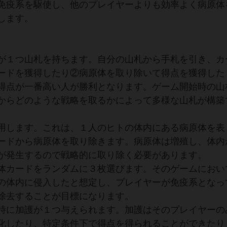
免疫系を駆使し、他のプレイヤーよりも効率よく病原体
します。
が１つ山札を持ちます。自分の山札から手札を引き、カ
ードを獲得したり②病原体を取り除いて得点を獲得した
得点が一番高い人が勝利となります。ゲーム開始時の山
からどのような戦略を取るかによって多様な山札が構築
用します。これは、１人のヒトの体内にある病原体を表
ードから病原体を取り除きます。病原体は増殖し、体内
が発生するので戦略的に取り除く必要があります。
体カードをランダムに３枚選びます。そのゲームにおい
の体内に侵入したと想定し、プレイヤーが免疫系となっ
除去することが目標になります。
時に加護が１つ与えられます。加護はそのプレイヤーの
化したり、特定条件下で得点を得られることができたり