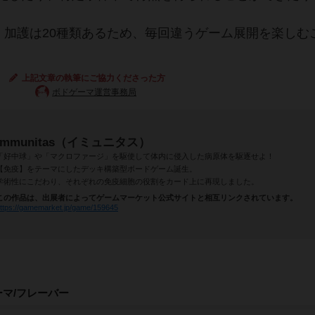
、加護は20種類あるため、毎回違うゲーム展開を楽しむ
上記文章の執筆にご協力くださった方
ボドゲーマ運営事務局
immunitas（イミュニタス）
「好中球」や「マクロファージ」を駆使して体内に侵入した病原体を駆逐せよ！
【免疫】をテーマにしたデッキ構築型ボードゲーム誕生。
学術性にこだわり、それぞれの免疫細胞の役割をカード上に再現しました。
この作品は、出展者によってゲームマーケット公式サイトと相互リンクされています。
ttps://gamemarket.jp/game/159645
ーマ/フレーバー