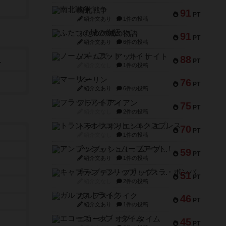
南北戦争
91
PT
紹介文あり
1件の投稿
ふたつの城の物語
91
PT
紹介文あり
6件の投稿
ノームズ・アット・ナイト
88
）
PT
紹介文なし
1件の投稿
マーリン
76
PT
紹介文あり
6件の投稿
フラットアイアン
75
PT
紹介文なし
2件の投稿
トランスオリエント・エクスプレス
70
PT
紹介文なし
1件の投稿
アンブッシュ！：ムーブアウト！
59
PT
紹介文あり
1件の投稿
キャプテン・フリップ：イスラ・ボンバ
51
PT
紹介文なし
2件の投稿
ガルフストライク
46
PT
紹介文あり
1件の投稿
エコーズ・オブ・タイム
45
PT