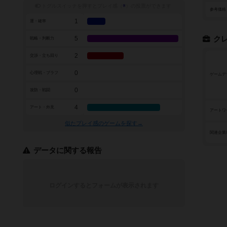
トグルスイッチを押すとプレイ感（
※
）の投票ができます
参考価格
1
運・確率
5
ク
戦略・判断力
2
交渉・立ち回り
0
心理戦・ブラフ
ゲームデ
0
攻防・戦闘
4
アート・外見
アートワ
似たプレイ感のゲームを探す→
関連企業
データに関する報告
ログインするとフォームが表示されます