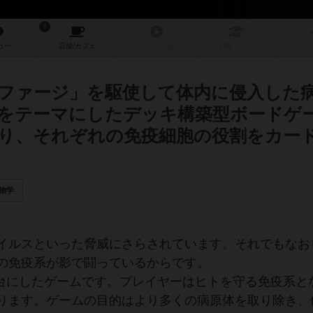
4
ュー
店舗/
カフェ
リプレイ
日記
戦略
・コツ
ルール
ファージ」を駆使して体内に侵入した
をテーマにしたデッキ構築型ボードゲ
り、それぞれの免疫細胞の役割をカー
物学
イルスといった脅威にさらされています。それでもなお
の免疫系が影で闘っているからです。
系を舞台にしたゲームです。プレイヤーはヒトを守る免疫系と
ります。ゲームの目的はより多くの病原体を取り除き、