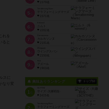
2379名
Terraforming Mars
5
テラフォーミングマーズ
位
2371名
6 nimmt!
6
ニムト
位
2202名
これを
Carcassonne
7
カルカソンヌ
位
いると
2191名
Wingspan
8
ウイングスパン
位
2150名
Azul
9
アズール
位
1903名
ルスに
興味ありランキング
トップ50
かなり変
SCYTHE
1
サイズ -大鎌戦役-
位
2415名
Terraforming Mars
2
テラフォーミングマーズ
位