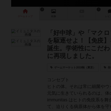
2
2
ゲーム
トップ
画像
動画
レビ
「好中球」や「マクロ
を駆逐せよ！【免疫】
誕生。学術性にこだわ
に再現しました。
ゲームマーケット2019秋（東京）
生
コンセプト
ヒトの体。それは常に細菌やウ
元気に生きていられるのは、体
immunitas はヒトの免疫
て、迫りくる病原体から体を守