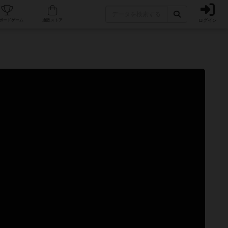
ログイン
カフェ/店舗
人気ボードゲーム
通販ストア