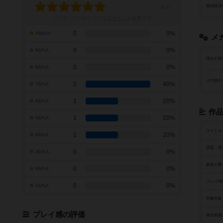
政治経済
レーティングを行うには
ログイン
が必要です
0
0%
10点の人
メ
0
0%
9点の人
得点や資
0
0%
8点の人
その他の
2
40%
7点の人
1
20%
6点の人
作
1
20%
5点の人
タイトル
1
20%
4点の人
原題・英
0
0%
3点の人
参加人数
0
0%
2点の人
プレイ時
0
0%
1点の人
対象年齢
プレイ感の評価
発売時期