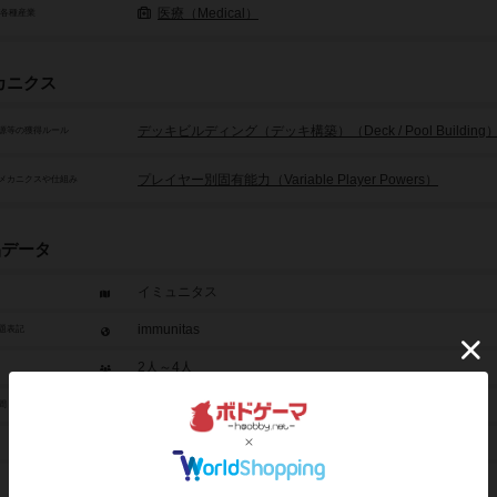
医療（Medical）
/各種産業
カニクス
デッキビルディング（デッキ構築）（Deck / Pool Building
源等の獲得ルール
プレイヤー別固有能力（Variable Player Powers）
メカニクスや仕組み
品データ
イミュニタス
immunitas
題表記
2人～4人
25分～50分
間
8歳から
2019年～