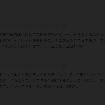
て来た病原体に対して免疫細胞がどういった動きをするのか（
ますが、そういった免疫応答のメカニズムをここまで再現して
だけのことはあります。ゲームシステムは類似ゲー...
菌、ウイルスと戦うデッキビルディング。2つの菌と1つのウイ
指す。メカニクスとして見ると他に例を見ない見た目に反して
プレイヤースキルと運が求められる。3枚のゲ...